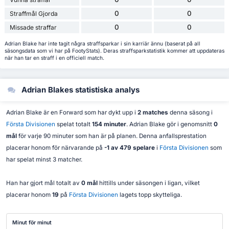
0
0
Straffmål Gjorda
0
0
Missade straffar
Adrian Blake har inte tagit några straffsparkar i sin karriär ännu (baserat på all
säsongsdata som vi har på FootyStats). Deras straffsparkstatistik kommer att uppdateras
när han tar en straff i en officiell match.
Adrian Blakes statistiska analys
Adrian Blake är en Forward som har dykt upp i
2 matches
denna säsong i
Första Divisionen
spelat totalt
154 minuter
. Adrian Blake gör i genomsnitt
0
mål
för varje 90 minuter som han är på planen. Denna anfallsprestation
placerar honom för närvarande på
-1 av 479 spelare
i
Första Divisionen
som
har spelat minst 3 matcher.
Han har gjort mål totalt av
0 mål
hittills under säsongen i ligan, vilket
placerar honom
19
på
Första Divisionen
lagets topp skytteliga.
Minut för minut