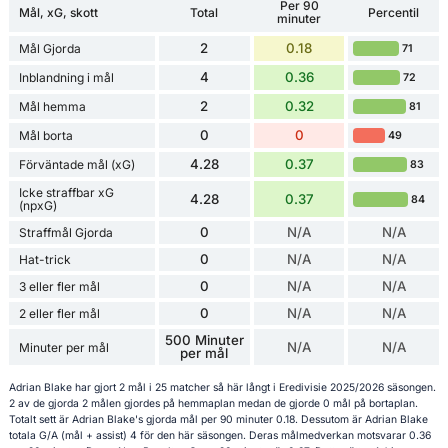
Per 90
Mål, xG, skott
Total
Percentil
minuter
2
0.18
Mål Gjorda
71
4
0.36
Inblandning i mål
72
2
0.32
Mål hemma
81
0
0
Mål borta
49
4.28
0.37
Förväntade mål (xG)
83
Icke straffbar xG
4.28
0.37
84
(npxG)
0
N/A
N/A
Straffmål Gjorda
0
N/A
N/A
Hat-trick
0
N/A
N/A
3 eller fler mål
0
N/A
N/A
2 eller fler mål
500 Minuter
N/A
N/A
Minuter per mål
per mål
Adrian Blake har gjort 2 mål i 25 matcher så här långt i Eredivisie 2025/2026 säsongen.
2 av de gjorda 2 målen gjordes på hemmaplan medan de gjorde 0 mål på bortaplan.
Totalt sett är Adrian Blake's gjorda mål per 90 minuter 0.18. Dessutom är Adrian Blake
totala G/A (mål + assist) 4 för den här säsongen. Deras målmedverkan motsvarar 0.36