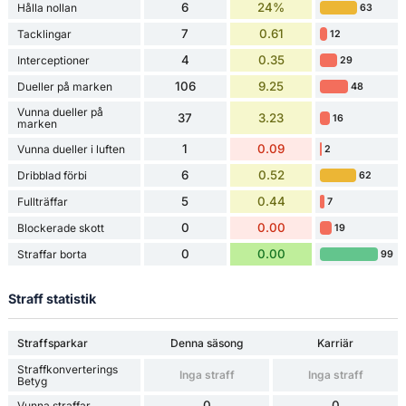
6
24%
Hålla nollan
63
7
0.61
Tacklingar
12
4
0.35
Interceptioner
29
106
9.25
Dueller på marken
48
Vunna dueller på
37
3.23
16
marken
1
0.09
Vunna dueller i luften
2
6
0.52
Dribblad förbi
62
5
0.44
Fullträffar
7
0
0.00
Blockerade skott
19
0
0.00
Straffar borta
99
Straff statistik
Straffsparkar
Denna säsong
Karriär
Straffkonverterings
Inga straff
Inga straff
Betyg
0
0
Vunna straffar