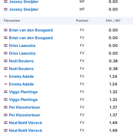
Jessey Sneijder
0.00
MF
Jessey Sneijder
0.00
MF
Försvarare
Position
Förl. / 90'
Brian van den Boogaard
0.00
FV
Brian van den Boogaard
0.00
FV
Driss Laaouina
0.00
FV
Driss Laaouina
0.00
FV
Noël Beulens
0.38
FV
Noël Beulens
0.38
FV
Emeka Adeile
1.24
FV
Emeka Adeile
1.24
FV
Viggo Plantinga
1.32
FV
Viggo Plantinga
1.32
FV
Per Kloosterboer
1.37
FV
Per Kloosterboer
1.37
FV
Neal Roëll Viereck
1.49
FV
Neal Roëll Viereck
1.49
FV