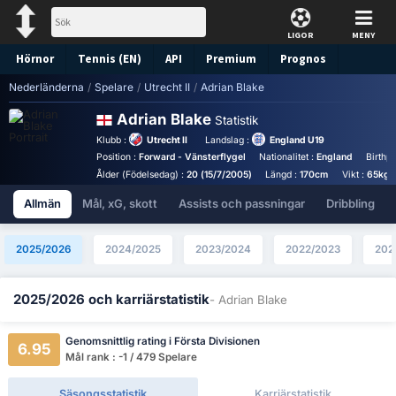
LIGOR
MENY
Hörnor
Tennis (EN)
API
Premium
Prognos
Nederländerna
/
Spelare
/
Utrecht II
/
Adrian Blake
Adrian Blake
Statistik
Klubb :
Utrecht II
Landslag :
England U19
Position :
Forward - Vänsterflygel
Nationalitet :
England
Birthp
Ålder (Födelsedag) :
20 (15/7/2005)
Längd :
170cm
Vikt :
65kg
Allmän
Mål, xG, skott
Assists och passningar
Dribbling
2025/2026
2024/2025
2023/2024
2022/2023
202
2025/2026 och karriärstatistik
- Adrian Blake
Genomsnittlig rating i Första Divisionen
6.95
Mål rank : -1 / 479 Spelare
Säsongsstatistik
Karriärstatistik