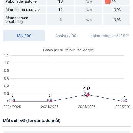
10
Påbörjade matcher
N/A
30
15
N/A
Matcher med utbyte
N/A
Matcher med
2
N/A
N/A
ersättning
Mål / 90'
Assists / 90'
Inblandning i mål / 90'
Mål och xG (förväntade mål)