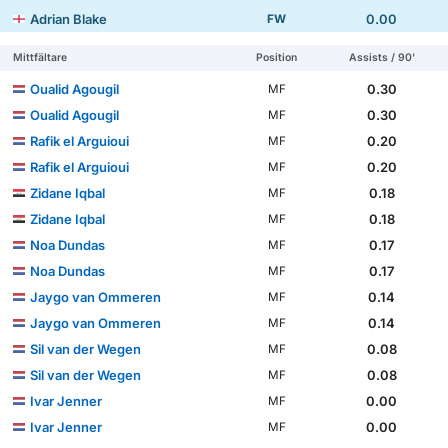
Adrian Blake
0.00
FW
Mittfältare
Position
Assists / 90'
Oualid Agougil
0.30
MF
Oualid Agougil
0.30
MF
Rafik el Arguioui
0.20
MF
Rafik el Arguioui
0.20
MF
Zidane Iqbal
0.18
MF
Zidane Iqbal
0.18
MF
Noa Dundas
0.17
MF
Noa Dundas
0.17
MF
Jaygo van Ommeren
0.14
MF
Jaygo van Ommeren
0.14
MF
Sil van der Wegen
0.08
MF
Sil van der Wegen
0.08
MF
Ivar Jenner
0.00
MF
Ivar Jenner
0.00
MF