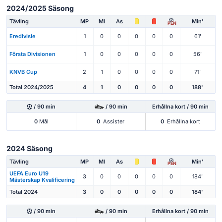
2024/2025 Säsong
Tävling
MP
Ml
As
Min'
PEN
Eredivisie
1
0
0
0
0
0
61'
Första Divisionen
1
0
0
0
0
0
56'
KNVB Cup
2
1
0
0
0
0
71'
Total 2024/2025
4
1
0
0
0
0
188'
/ 90 min
/ 90 min
Erhållna kort / 90 min
0
Mål
0
Assister
0
Erhållna kort
2024 Säsong
Tävling
MP
Ml
As
Min'
PEN
UEFA Euro U19
3
0
0
0
0
0
184'
Mästerskap Kvalificering
Total 2024
3
0
0
0
0
0
184'
/ 90 min
/ 90 min
Erhållna kort / 90 min