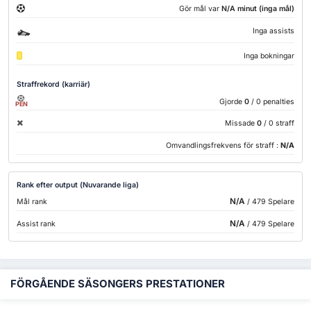
Gör mål var
N/A minut (inga mål)
Inga assists
Inga bokningar
Straffrekord (karriär)
Gjorde
0
/ 0 penalties
PEN
Missade
0
/ 0 straff
Omvandlingsfrekvens för straff :
N/A
Rank efter output (Nuvarande liga)
N/A
Mål rank
/ 479 Spelare
N/A
Assist rank
/ 479 Spelare
FÖRGÅENDE SÄSONGERS PRESTATIONER