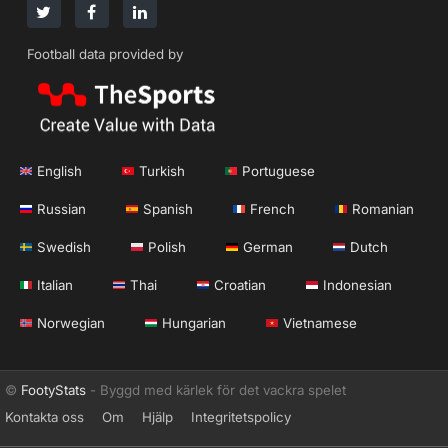
Football data provided by
English
Turkish
Portuguese
Russian
Spanish
French
Romanian
Swedish
Polish
German
Dutch
Italian
Thai
Croatian
Indonesian
Norwegian
Hungarian
Vietnamese
©
FootyStats
- Byggd med kärlek för det vackra spelet
Kontakta oss
Om
Hjälp
Integritetspolicy