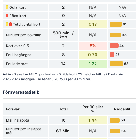
2
N/A
N/A
Gula Kort
0
N/A
N/A
Röda kort
2
0.18
Totalt antal kort
61
500 min' /
N/A
Minuter per bokning
58
kort
2
8%
Kort över 0,5
44
8
0.70
Foul begångna
25
14
1.22
Foulade mot
68
Adrian Blake har fått 2 gula kort och 0 röda kort i 25 matcher hittills i Eredivisie
2025/2026 säsongen. De begår 0.70 fouls per 90 minuter.
Försvarsstatistik
Per 90 eller
Försvar
Total
Percentil
%.
16
1.44
Mål Insläppta
50
Minuter per insläppt
63 Min'
N/A
54
mål