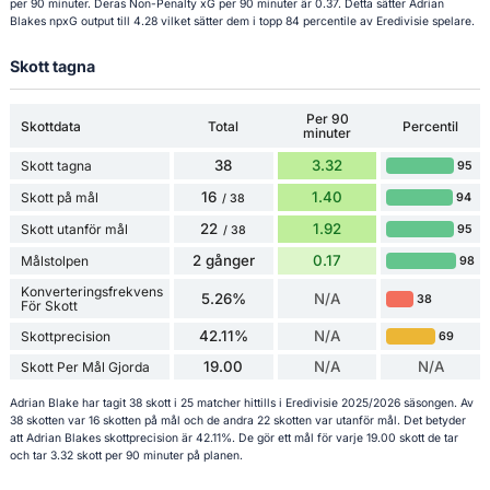
per 90 minuter. Deras Non-Penalty xG per 90 minuter är 0.37. Detta sätter Adrian
Blakes npxG output till 4.28 vilket sätter dem i topp 84 percentile av Eredivisie spelare.
Skott tagna
Per 90
Skottdata
Total
Percentil
minuter
38
3.32
Skott tagna
95
16
1.40
Skott på mål
94
/ 38
22
1.92
Skott utanför mål
95
/ 38
2 gånger
0.17
Målstolpen
98
Konverteringsfrekvens
5.26%
N/A
38
För Skott
42.11%
N/A
Skottprecision
69
19.00
N/A
N/A
Skott Per Mål Gjorda
Adrian Blake har tagit 38 skott i 25 matcher hittills i Eredivisie 2025/2026 säsongen. Av
38 skotten var 16 skotten på mål och de andra 22 skotten var utanför mål. Det betyder
att Adrian Blakes skottprecision är 42.11%. De gör ett mål för varje 19.00 skott de tar
och tar 3.32 skott per 90 minuter på planen.