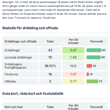
säsongen. Om vi tittar på deras passningsspel så passar Adrian Blake bollen ungefär
26.01 gånger under en match med en passningsfrekvens på 76.85. de spelar också 1.31
nyckelpassningar varje match vilket leder till betydande målchanser. Totalt sett är
Adrian Blakes xA (Expected Assists) output 0.19 per 90 minuter. Denna statistik placerar
dem över 71 procent av spelarna i Eredivisie.
Statistik för dribbling och offside
Per 90
Dribblingar och offside
Total
Percentil
minuter
42
3.67
Dribblingar
92
16
1.40
Lyckade dribblingar
88
Dribblingens
38.10%
N/A
33
framgångsgrad
18
1.57
Fördrivna
14
2
0.17
Offsides
73
Gula kort, röda kort och foulstatistik
Per 90
Kort och foul
Total
Percentil
minuter