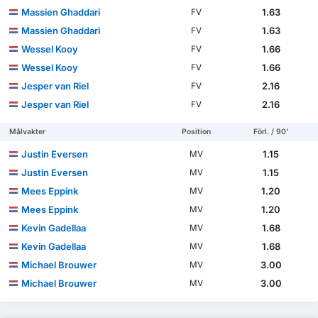
Massien Ghaddari
1.63
FV
Massien Ghaddari
1.63
FV
Wessel Kooy
1.66
FV
Wessel Kooy
1.66
FV
Jesper van Riel
2.16
FV
Jesper van Riel
2.16
FV
Målvakter
Position
Förl. / 90'
Justin Eversen
1.15
MV
Justin Eversen
1.15
MV
Mees Eppink
1.20
MV
Mees Eppink
1.20
MV
Kevin Gadellaa
1.68
MV
Kevin Gadellaa
1.68
MV
Michael Brouwer
3.00
MV
Michael Brouwer
3.00
MV