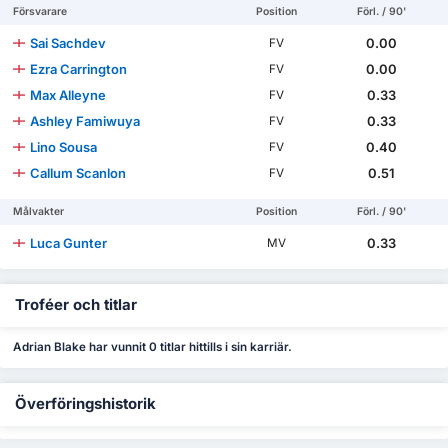
Försvarare
Position
Förl. / 90'
Sai Sachdev
0.00
FV
Ezra Carrington
0.00
FV
Max Alleyne
0.33
FV
Ashley Famiwuya
0.33
FV
Lino Sousa
0.40
FV
Callum Scanlon
0.51
FV
Målvakter
Position
Förl. / 90'
Luca Gunter
0.33
MV
Troféer och titlar
Adrian Blake har vunnit 0 titlar hittills i sin karriär.
Överföringshistorik