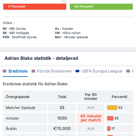
17 Percentil
80 Percentil
Villkor :
Ml
: Mål Gjorda
As
: Assister
IM
: Mål Insläppta
HN
: Hålla nollan
PEN
: Straffmål Gjorda
Min'
: Minuter spelade
Adrian Blake statistik - detaljerad
Eredivisie
Första Divisionen
UEFA Europa League
K
Eredivisie statistik för Adrian Blake
Per 90
Övergripande
Total
Percentil
minuter
25
Matcher Spelade
N/A
52
40 minuter
1000
minuter
32
per match
€70,000
Årslön
N/A
17