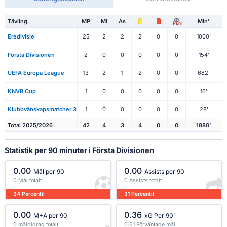
Tävling
MP
Ml
As
Min'
PEN
Eredivisie
25
2
2
2
0
0
1000'
Första Divisionen
2
0
0
0
0
0
154'
UEFA Europa League
13
2
1
2
0
0
682'
KNVB Cup
1
0
0
0
0
0
16'
Klubbvänskapsmatcher 3
1
0
0
0
0
0
28'
Total 2025/2026
42
4
3
4
0
0
1880'
Statistik per 90 minuter i Första Divisionen
0.00
0.00
Mål per 90
Assists per 90
0 Mål totalt
0 Assists totalt
34 Percentil
31 Percentil
0.00
0.36
M+A per 90
xG Per 90'
0 målbidrag totalt
0.61 Förväntade mål