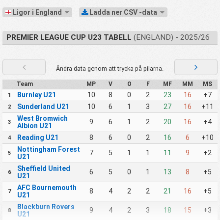
Ligor i England
Ladda ner CSV -data
PREMIER LEAGUE CUP U23 TABELL
(ENGLAND) - 2025/26
Ändra data genom att trycka på pilarna.
Team
MP
V
O
F
MF
MM
MS
Burnley U21
10
8
0
2
23
16
+7
1
Sunderland U21
10
6
1
3
27
16
+11
2
West Bromwich
9
6
1
2
20
16
+4
3
Albion U21
Reading U21
8
6
0
2
16
6
+10
4
Nottingham Forest
7
5
1
1
11
9
+2
5
U21
Sheffield United
6
5
0
1
13
8
+5
6
U21
AFC Bournemouth
8
4
2
2
21
16
+5
7
U21
Blackburn Rovers
9
4
2
3
18
15
+3
8
U21