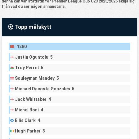
denna kan vår statistik för Premier League Cup U23 2025/2026 skilja sig
från vad du ser någon annanstans.
Topp målskytt
1280
Justin Oguntolu 5
Troy Perret 5
Souleyman Mandey 5
Michael Dacosta Gonzales 5
Jack Whittaker 4
Michel Boni 4
Ellis Clark 4
Hugh Parker 3