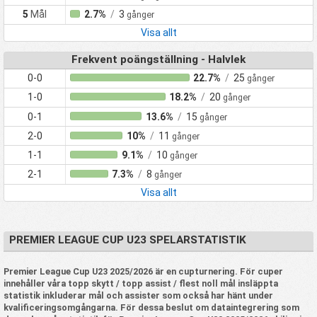
5
Mål
2.7%
/
3
gånger
Visa allt
Frekvent poängställning - Halvlek
0-0
22.7%
/
25
gånger
1-0
18.2%
/
20
gånger
0-1
13.6%
/
15
gånger
2-0
10%
/
11
gånger
1-1
9.1%
/
10
gånger
2-1
7.3%
/
8
gånger
Visa allt
PREMIER LEAGUE CUP U23 SPELARSTATISTIK
Premier League Cup U23 2025/2026 är en cupturnering. För cuper
innehåller våra topp skytt / topp assist / flest noll mål insläppta
statistik inkluderar mål och assister som också har hänt under
kvalificeringsomgångarna. För dessa beslut om dataintegrering som