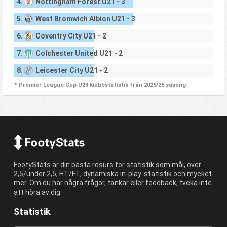
4.
Nottingham Forest U21 - 3
5.
West Bromwich Albion U21 - 3
6.
Coventry City U21 - 2
7.
Colchester United U21 - 2
8.
Leicester City U21 - 2
* Premier League Cup U23 klubbstatistik från 2025/26 säsong
FootyStats är din bästa resurs för statistik som mål, över
2,5/under 2,5, HT/FT, dynamiska in-play-statistik och mycket
mer. Om du har några frågor, tankar eller feedback, tveka inte
att höra av dig.
Statistik