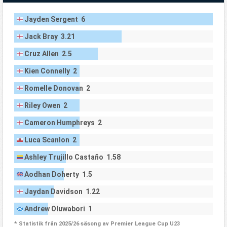
Jayden Sergent 6
Jack Bray 3.21
Cruz Allen 2.5
Kien Connelly 2
Romelle Donovan 2
Riley Owen 2
Cameron Humphreys 2
Luca Scanlon 2
Ashley Trujillo Castaño 1.58
Aodhan Doherty 1.5
Jaydan Davidson 1.22
Andrew Oluwabori 1
* Statistik från 2025/26 säsong av Premier League Cup U23