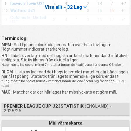
Ipswich Town U21
7
4
1
2
14
7
+7
9
Visa allt - 32 Lag
Watford U21
8
4
1
3
16
15
+1
10
Colchester United
8
4
1
3
18
17
+1
11
U21
Brentford FC U21
7
4
0
3
17
8
+9
12
Swansea City U21
7
3
1
3
14
10
+4
13
Terminologi
Queens Park
MPM
: Snitt poäng plockade per match över hela tävlingen.
7
3
1
3
11
10
+1
14
Rangers U21
Högt nummer indikerar starkare lag.
Charlton Athletic
HN
: Tabell över lag med det högsta antalet matcher där 0 mål blivit
7
3
1
3
11
17
-6
15
U21
insläppta. Statistik tas från aktuella ligor.
*Lag måste ha spelat minst 7 matcher innan de kvalificerar för denna CS-tabell.
Bromley FC Under
6
3
0
3
7
11
-4
16
21
BLGM
: Lista av lag med det högsta antalet matcher där båda lagen
har fått poäng. Statistik från lagets inhemska liga körs endast.
Leyton Orient U21
6
2
2
2
11
12
-1
17
* Lag måste ha spelat minst 7 matcher innan de kvalificerar sig för denna BLGM-
Cardiff City U21
6
2
1
3
15
12
+3
18
tabell.
Wolves U21
6
2
1
3
9
11
-2
19
MAG
: Matcher där det här laget har misslyckats att göra mål.
Exeter City U21
6
2
1
3
4
7
-3
20
Leicester City U21
6
2
0
4
11
9
+2
21
PREMIER LEAGUE CUP U23STATISTIK
(ENGLAND) -
2025/26
Hull City U21
6
2
0
4
12
12
0
22
Coventry City U21
6
1
3
2
7
10
-3
23
Mål värmekarta
Stockport County
6
2
0
4
11
17
-6
24
FC Under 21