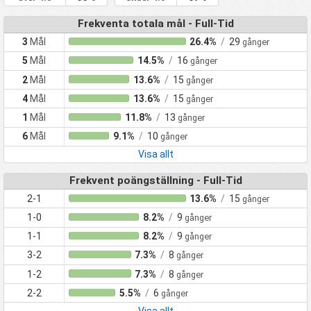
Frekventa totala mål - Full-Tid
3
Mål
26.4%
/
29
gånger
5
Mål
14.5%
/
16
gånger
2
Mål
13.6%
/
15
gånger
4
Mål
13.6%
/
15
gånger
1
Mål
11.8%
/
13
gånger
6
Mål
9.1%
/
10
gånger
Visa allt
Frekvent poängställning - Full-Tid
2-1
13.6%
/
15
gånger
1-0
8.2%
/
9
gånger
1-1
8.2%
/
9
gånger
3-2
7.3%
/
8
gånger
1-2
7.3%
/
8
gånger
2-2
5.5%
/
6
gånger
Visa allt