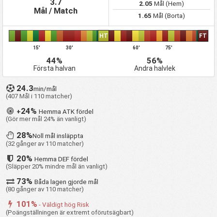
3.7
2.05
Mål (Hem)
Mål / Match
Stoke City U21
7
1
3
3
10
17
-7
25
1.65
Mål (Borta)
Derby County U21
6
1
2
3
15
12
+3
26
Norwich City U21
6
1
2
3
10
12
-2
27
HT
FT
Preston North End
15'
30'
60'
75'
6
1
2
3
6
11
-5
28
U21
44%
56%
Bristol City U21
5
1
1
3
9
16
-7
29
Första halvan
Andra halvlek
Luton Town Under
6
1
0
5
8
18
-10
30
21
24.3
min/mål
Birmingham City
(407 Mål i 110 matcher)
6
0
2
4
5
17
-12
31
U21
24%
+
Hemma ATK fördel
Millwall U21
6
0
1
5
7
17
-10
32
(Gör mer mål 24% än vanligt)
28%
Noll mål insläppta
(32 gånger av 110 matcher)
20%
Hemma DEF fördel
(Släpper 20% mindre mål än vanligt)
73%
Båda lagen gjorde mål
(80 gånger av 110 matcher)
101%
- Väldigt hög Risk
(Poängställningen är extremt oförutsägbart)