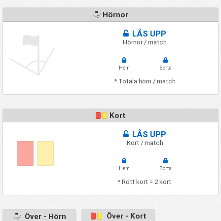
Hörnor
LÅS UPP
Hörnor / match
Hem
Borta
* Totala hörn / match
Kort
LÅS UPP
Kort / match
Hem
Borta
* Rött kort = 2 kort.
Över - Kort
Över - Hörn