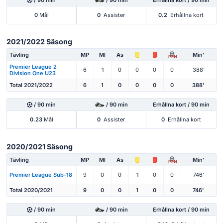
0
Mål
0
Assister
0.2
Erhållna kort
2021/2022 Säsong
Tävling
MP
Ml
As
Min'
PEN
Premier League 2
6
1
0
0
0
0
388'
Division One U23
Total 2021/2022
6
1
0
0
0
0
388'
/ 90 min
/ 90 min
Erhållna kort / 90 min
0.23
Mål
0
Assister
0
Erhållna kort
2020/2021 Säsong
Tävling
MP
Ml
As
Min'
PEN
Premier League Sub-18
9
0
0
1
0
0
746'
Total 2020/2021
9
0
0
1
0
0
746'
/ 90 min
/ 90 min
Erhållna kort / 90 min