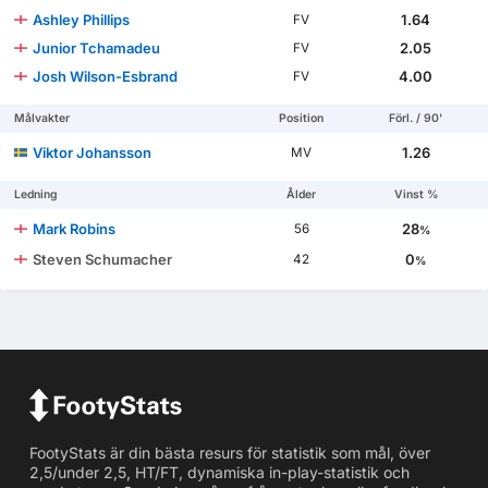
Ashley Phillips
1.64
FV
Junior Tchamadeu
2.05
FV
Josh Wilson-Esbrand
4.00
FV
Målvakter
Position
Förl. / 90'
Viktor Johansson
1.26
MV
Ledning
Ålder
Vinst %
Mark Robins
28
56
%
Steven Schumacher
0
42
%
FootyStats är din bästa resurs för statistik som mål, över
2,5/under 2,5, HT/FT, dynamiska in-play-statistik och