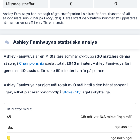
0
0
Missade straffar
Ashley Famiwuya har inte tagit några straffsparkar i sin karriär ännu (baserat på all
säsongsdata som vi har på FootyStats). Deras straffsparkstatistik kommer att uppdateras
när han tar en straff i en officiell match.
Ashley Famiwuyas statistiska analys
Ashley Famiwuya är en Mittfältare som har dykt upp i
30 matches
denna
säsong i
Championship
spelat totalt
2643 minuter
. Ashley Famiwuya får i
genomsnitt
0 assists
för varje 90 minuter han är på planen.
Ashley Famiwuya har gjort mål totalt av
0 mål
hittills den här säsongen i
ligan, vilket placerar honom
23
på
Stoke City
lagets skytteliga.
Minut för minut
Gör mål var
N/A minut (inga mål)
Inga assists
Inga bokningar