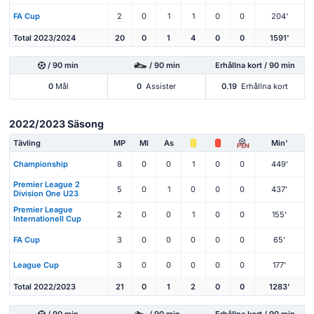
FA Cup
2
0
1
1
0
0
204'
Total 2023/2024
20
0
1
4
0
0
1591'
/ 90 min
/ 90 min
Erhållna kort / 90 min
0
Mål
0
Assister
0.19
Erhållna kort
2022/2023 Säsong
Tävling
MP
Ml
As
Min'
PEN
Championship
8
0
0
1
0
0
449'
Premier League 2
5
0
1
0
0
0
437'
Division One U23
Premier League
2
0
0
1
0
0
155'
Internationell Cup
FA Cup
3
0
0
0
0
0
65'
League Cup
3
0
0
0
0
0
177'
Total 2022/2023
21
0
1
2
0
0
1283'
/ 90 min
/ 90 min
Erhållna kort / 90 min