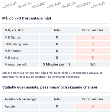
Mål och xG (förväntade mål)
Mål, xG, skott
Total
Per 90 minuter
0
0
Mål Gjorda
0
0
Inblandning i mål
0
0
Mål hemma
0
0
Mål borta
0 Minuter per mål
N/A
Minuter per mål
Ashley Famiwuya har inte gjort några mål så här långt i Championship 2024/2025
säsongen. Vi får se hur de presterar i de kommande matcherna.
Statistik över assists, passningar och skapade chanser
Assists och passningar
Total
Per 90 minuter
0
0
Assister