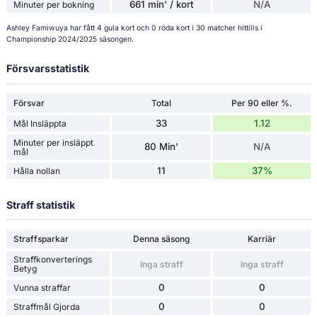
661 min' / kort
N/A
Minuter per bokning
Ashley Famiwuya har fått 4 gula kort och 0 röda kort i 30 matcher hittills i
Championship 2024/2025 säsongen.
Försvarsstatistik
Försvar
Total
Per 90 eller %.
33
1.12
Mål Insläppta
Minuter per insläppt
80 Min'
N/A
mål
11
37%
Hålla nollan
Straff statistik
Straffsparkar
Denna säsong
Karriär
Straffkonverterings
Inga straff
Inga straff
Betyg
0
0
Vunna straffar
0
0
Straffmål Gjorda