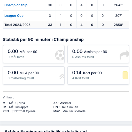
Championship
30
0
0
4
0
0
2643'
League Cup
3
1
0
0
0
0
207'
Total 2024/2025
33
1
0
4
0
0
2850'
Statistik per 90 minuter i Championship
0.00
0.00
Mål per 90
Assists per 90
0 Mål totalt
0 Assists totalt
0.00
0.14
M+A per 90
Kort per 90
0 målbidrag totalt
4 Kort totalt
-1 Percentil
Villkor :
Ml
: Mål Gjorda
As
: Assister
IM
: Mål Insläppta
HN
: Hålla nollan
PEN
: Straffmål Gjorda
Min'
: Minuter spelade
Ashley Famiwuya statistik - detaljerad