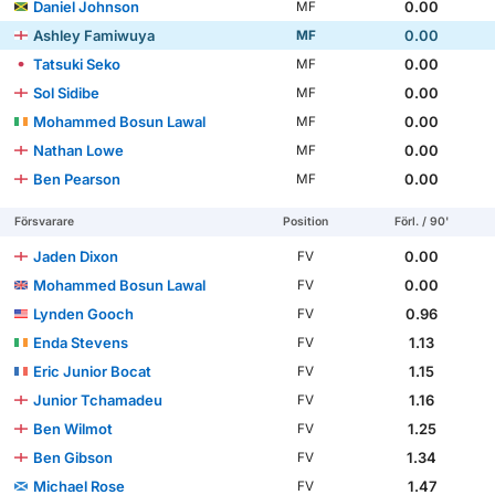
Daniel Johnson
0.00
MF
Ashley Famiwuya
0.00
MF
Tatsuki Seko
0.00
MF
Sol Sidibe
0.00
MF
Mohammed Bosun Lawal
0.00
MF
Nathan Lowe
0.00
MF
Ben Pearson
0.00
MF
Försvarare
Position
Förl. / 90'
Jaden Dixon
0.00
FV
Mohammed Bosun Lawal
0.00
FV
Lynden Gooch
0.96
FV
Enda Stevens
1.13
FV
Eric Junior Bocat
1.15
FV
Junior Tchamadeu
1.16
FV
Ben Wilmot
1.25
FV
Ben Gibson
1.34
FV
Michael Rose
1.47
FV