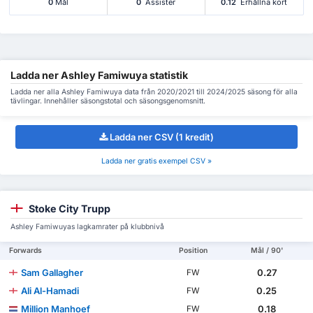
0
Mål
0
Assister
0.12
Erhållna kort
Ladda ner Ashley Famiwuya statistik
Ladda ner alla Ashley Famiwuya data från 2020/2021 till 2024/2025 säsong för alla
tävlingar. Innehåller säsongstotal och säsongsgenomsnitt.
Ladda ner CSV (1 kredit)
Ladda ner gratis exempel CSV »
Stoke City Trupp
Ashley Famiwuyas lagkamrater på klubbnivå
Forwards
Position
Mål / 90'
Sam Gallagher
0.27
FW
Ali Al-Hamadi
0.25
FW
Million Manhoef
0.18
FW