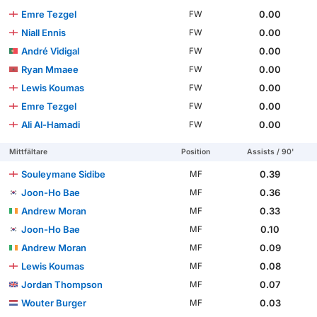
Emre Tezgel
0.00
FW
Niall Ennis
0.00
FW
André Vidigal
0.00
FW
Ryan Mmaee
0.00
FW
Lewis Koumas
0.00
FW
Emre Tezgel
0.00
FW
Ali Al-Hamadi
0.00
FW
Mittfältare
Position
Assists / 90'
Souleymane Sidibe
0.39
MF
Joon-Ho Bae
0.36
MF
Andrew Moran
0.33
MF
Joon-Ho Bae
0.10
MF
Andrew Moran
0.09
MF
Lewis Koumas
0.08
MF
Jordan Thompson
0.07
MF
Wouter Burger
0.03
MF