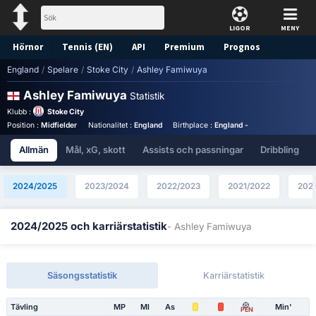
LIGOR
MENY
Hörnor
Tennis (EN)
API
Premium
Prognos
England
/
Spelare
/
Stoke City
/
Ashley Famiwuya
Ashley Famiwuya
Statistik
Klubb :
Stoke City
Position :
Midfielder
Nationalitet :
England
Birthplace :
England - England
Allmän
Mål, xG, skott
Assists och passningar
Dribbling
2024/2025
2023/2024
2022/2023
2021/2022
202
2024/2025 och karriärstatistik
- Ashley Famiwuya
Säsongsstatistik
Karriärstatistik
Tävling
MP
Ml
As
Min'
PEN