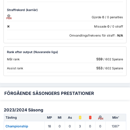
Straffrekord (karriär)
Gjorde
0
/ 0 penalties
PEN
Missade
0
/ 0 straff
Omvandlingsfrekvens för straff :
N/A
Rank efter output (Nuvarande liga)
559
Mål rank
/ 602 Spelare
553
Assist rank
/ 602 Spelare
FÖRGÅENDE SÄSONGERS PRESTATIONER
2023/2024 Säsong
Tävling
MP
Ml
As
Min'
PEN
Championship
18
0
0
3
0
0
1387'