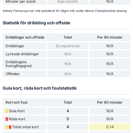
N/A
Minuter per assist
Inga assists
Ashley Famiwuya har inte assisterat till några mål under denna Championship säsong.
Statistik för dribbling och offside
Dribblingar och offside
Total
Per 90 minuter
N/A
Dribblingar
Ej registrerad
N/A
Lyckade dribblingar
N/A
Dribblingens
N/A
N/A
framgångsgrad
N/A
Offsides
N/A
Gula kort, röda kort och foulstatistik
Kort och foul
Total
Per 90 minuter
4
N/A
Gula Kort
0
N/A
Röda kort
4
0.14
Totalt antal kort