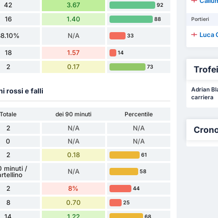
Callu
42
3.67
92
16
1.40
88
Portieri
Luca 
38.10%
N/A
33
18
1.57
14
2
0.17
73
Trofei 
Adrian Bla
ni rossi e falli
carriera
Totale
dei 90 minuti
Percentile
2
N/A
N/A
Crono
0
N/A
N/A
2
0.18
61
 minuti /
N/A
58
rtellino
2
8%
44
8
0.70
25
14
1.22
68