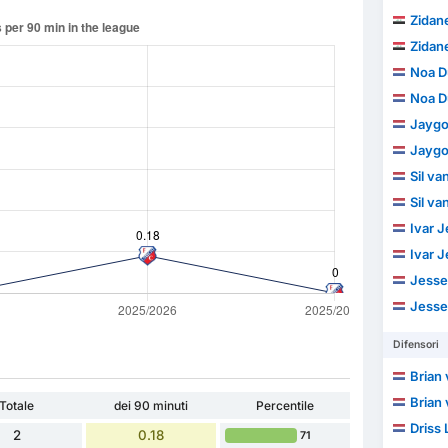
Zidane
Zidane
Noa D
Noa D
Jayg
Jayg
Sil v
Sil v
Ivar 
Ivar 
Jesse
Jesse
Difensori
Brian 
Brian 
Totale
dei 90 minuti
Percentile
Driss 
2
0.18
71