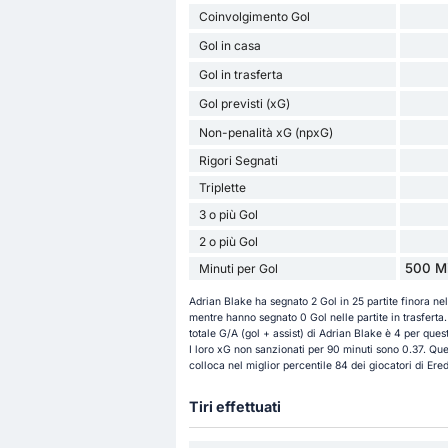
Coinvolgimento Gol
Gol in casa
Gol in trasferta
Gol previsti (xG)
Non-penalità xG (npxG)
Rigori Segnati
Triplette
3 o più Gol
2 o più Gol
500 Mi
Minuti per Gol
Adrian Blake ha segnato 2 Gol in 25 partite finora nel
mentre hanno segnato 0 Gol nelle partite in trasferta. I
totale G/A (gol + assist) di Adrian Blake è 4 per ques
I loro xG non sanzionati per 90 minuti sono 0.37. Que
colloca nel miglior percentile 84 dei giocatori di Ered
Tiri effettuati