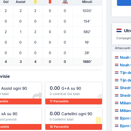
Gol
Assist
Minuti
PEN
2
2
2
0
0
1000'
0
0
0
0
0
154'
Utr
2
1
2
0
0
682'
Compagni d
0
0
0
0
0
16'
Attaccanti
0
0
0
0
0
28'
Noah 
4
3
4
0
0
1880'
Noah 
Tijn 
ivisie
Tijn 
0.00
Shedr
Assist ogni 90
G+A su 90
 totali
0 contributi Gol totali
Shedr
entile
17 Percentile
Milia
Milia
0.00
xA su 90
Cartellini ogni 90
Bjorn
sist previsti
0 Cartellini totali
Bjorn
entile
16 Percentile