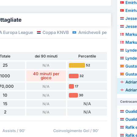
Emirh
Emirh
Jesse
ttagliate
Jesse
A Europa League
Coppa KNVB
Amichevoli per club 3
Marku
Marku
Lynde
Totale
dei 90 minuti
Percentile
Lynde
25
N/A
52
Gustav V
40 minuti per
Gustav V
1000
32
gioco
Adria
70,000
N/A
17
Adria
10
N/A
30
Centrocamp
15
N/A
N/A
Oualid
2
N/A
N/A
Oualid
Rafik 
Assists / 90'
Coinvolgimento Gol / 90'
Rafik 