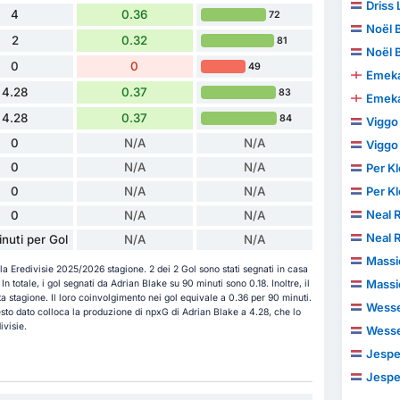
Driss 
4
0.36
72
Noël 
2
0.32
81
Noël 
0
0
49
Emeka
4.28
0.37
83
Emeka
4.28
0.37
84
Viggo
0
N/A
N/A
Viggo
0
N/A
N/A
Per K
0
N/A
N/A
Per K
Neal R
0
N/A
N/A
Neal R
nuti per Gol
N/A
N/A
Massi
la Eredivisie 2025/2026 stagione. 2 dei 2 Gol sono stati segnati in casa
Massi
n totale, i gol segnati da Adrian Blake su 90 minuti sono 0.18. Inoltre, il
ta stagione. Il loro coinvolgimento nei gol equivale a 0.36 per 90 minuti.
Wesse
sto dato colloca la produzione di npxG di Adrian Blake a 4.28, che lo
ivisie.
Wesse
Jesper
Jesper