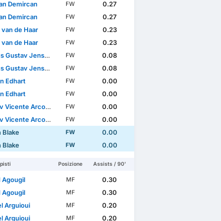
an Demircan
0.27
FW
an Demircan
0.27
FW
 van de Haar
0.23
FW
 van de Haar
0.23
FW
s Gustav Jensen
0.08
FW
s Gustav Jensen
0.08
FW
n Edhart
0.00
FW
n Edhart
0.00
FW
icente Arcos Sundqvist
0.00
FW
icente Arcos Sundqvist
0.00
FW
n Blake
0.00
FW
n Blake
0.00
FW
isti
Posizione
Assists / 90'
 Agougil
0.30
MF
 Agougil
0.30
MF
el Arguioui
0.20
MF
el Arguioui
0.20
MF