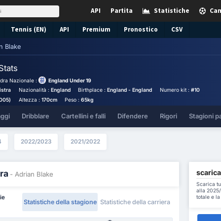
API
Partita
Statistiche
Cam
Tennis (EN)
API
Premium
Pronostico
CSV
n Blake
Stats
dra Nazionale :
England Under 19
istra
Nazionalità :
England
Birthplace :
England - England
Numero kit :
#10
2005)
Altezza :
170cm
Peso :
65kg
aggi
Dribblare
Cartellini e falli
Difendere
Rigori
Stagioni p
4
2022/2023
2021/2022
scarica
ra
- Adrian Blake
Scarica tu
alla 2025/
totale e l
ie
Statistiche della stagione
Statistiche della carriera