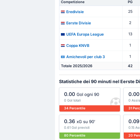
Competizione
PG
25
Eredivisie
2
Eerste Divisie
13
UEFA Europa League
1
Coppa KNVB
1
Amichevoli per club 3
Totale 2025/2026
42
Statistiche dei 90 minuti nel Eerste D
0.00
0.00
Gol ogni 90
0 Gol totali
0 Assist
34 Percentile
31 Perc
0.36
0.09
xG su 90'
0.61 Gol previsti
0.15 As
80 Percentile
20 Perc