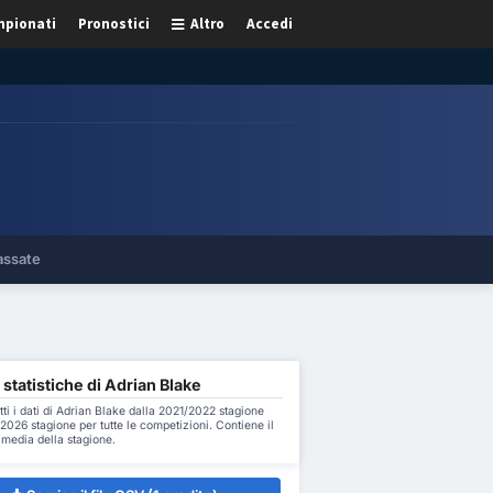
pionati
Pronostici
Altro
Accedi
assate
 statistiche di Adrian Blake
tti i dati di Adrian Blake dalla 2021/2022 stagione
2026 stagione per tutte le competizioni. Contiene il
a media della stagione.