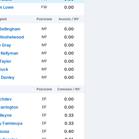
n Lowe
0.00
FW
isti
Posizione
Assists / 90'
Bellingham
0.00
MF
Hinshelwood
0.00
MF
e Gray
0.00
MF
 Kellyman
0.00
MF
Taylor
0.00
MF
Buck
0.00
MF
 Donley
0.00
MF
Posizione
Concessi / 90'
achdev
0.00
DF
Carrington
0.00
DF
lleyne
0.33
DF
y Famiwuya
0.33
DF
Sousa
0.40
DF