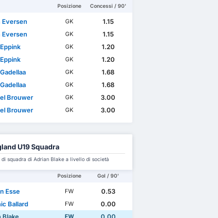
Posizione
Concessi / 90'
n Eversen
1.15
GK
n Eversen
1.15
GK
Eppink
1.20
GK
Eppink
1.20
GK
 Gadellaa
1.68
GK
 Gadellaa
1.68
GK
el Brouwer
3.00
GK
el Brouwer
3.00
GK
land U19 Squadra
i squadra di Adrian Blake a livello di società
Posizione
Gol / 90'
n Esse
0.53
FW
ic Ballard
0.00
FW
n Blake
0.00
FW