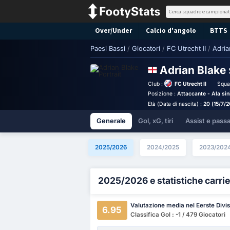
Over/Under
Calcio d'angolo
BTTS
Paesi Bassi
/
Giocatori
/
FC Utrecht II
/
Adria
Adrian Blake
Club :
FC Utrecht II
Squa
Posizione :
Attaccante - Ala sin
Età (Data di nascita) :
20 (15/7/
Generale
Gol, xG, tiri
Assist e pass
2025/2026
2024/2025
2023/202
2025/2026 e statistiche carrie
Valutazione media nel Eerste Divis
6.95
Classifica Gol : -1 / 479 Giocatori