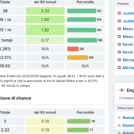
Totale
dei 90 minuti
Percentile
Portieri
38
3.32
95
Justi
16
1.40
94
/ 38
Justi
Mees 
22
1.92
95
/ 38
Mees 
 tempi
0.17
98
Kevin
5.26%
N/A
38
Kevin
42.11%
N/A
69
Micha
19.00
N/A
N/A
Micha
ella Eredivisie 2025/2026 stagione. Di questi 38 tiri, i 16 tiri sono stati a
 Ciò significa che la precisione di tiro di Adrian Blake è pari a 42.11%.
er 90 minuti in campo.
Eng
azione di chance
Compagni d
Attaccanti
Totale
dei 90 minuti
Percentile
Romai
2
0.18
76
Domin
2.22
0.19
71
Adria