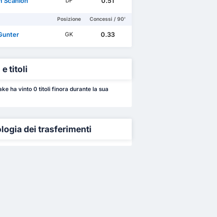
m Scanlon
0.51
DF
Posizione
Concessi / 90'
Gunter
0.33
GK
e titoli
ke ha vinto 0 titoli finora durante la sua
logia dei trasferimenti