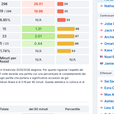
298
26.01
24
Natha
29
19.99
25
/ 298
Centrocamp
76.85%
N/A
33
Jobe 
15
1.31
68
Jack 
23
2.01
67
Archi
5
0.44
Omari
66
/ 23
Kane 
21.74%
N/A
53
Noel 
Minuti per
N/A
N/A
Assist
Jamie
ra in Eredivisie 2025/2026 stagione. Per quanto riguarda l'aspetto dei
Difensori
01 volte durante una partita con una percentuale di completamento dei
ogni partita che portano a significative occasioni da gol.
Sai S
drian Blake è di 0.19 per 90 minuti. Questa statistica lo colloca al di
Ezra 
Max A
Ashle
Lino 
Totale
dei 90 minuti
Percentile