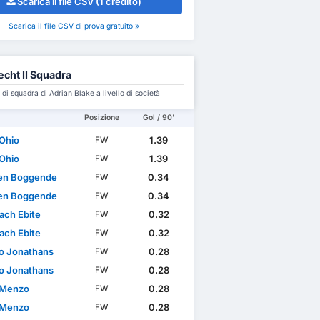
Scarica il file CSV (1 credito)
Scarica il file CSV di prova gratuito »
echt II Squadra
i squadra di Adrian Blake a livello di società
Posizione
Gol / 90'
Ohio
1.39
FW
Ohio
1.39
FW
den Boggende
0.34
FW
den Boggende
0.34
FW
ach Ebite
0.32
FW
ach Ebite
0.32
FW
no Jonathans
0.28
FW
no Jonathans
0.28
FW
 Menzo
0.28
FW
 Menzo
0.28
FW