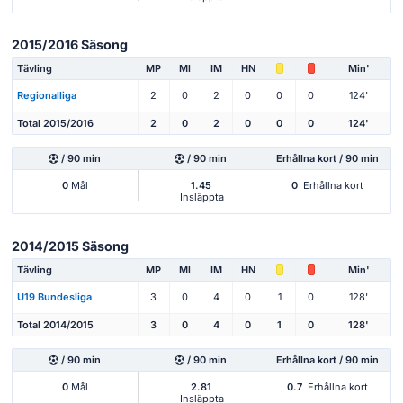
2015/2016 Säsong
Tävling
MP
Ml
IM
HN
Min'
Regionalliga
2
0
2
0
0
0
124'
Total 2015/2016
2
0
2
0
0
0
124'
/ 90 min
/ 90 min
Erhållna kort / 90 min
0
Mål
1.45
0
Erhållna kort
Insläppta
2014/2015 Säsong
Tävling
MP
Ml
IM
HN
Min'
U19 Bundesliga
3
0
4
0
1
0
128'
Total 2014/2015
3
0
4
0
1
0
128'
/ 90 min
/ 90 min
Erhållna kort / 90 min
0
Mål
2.81
0.7
Erhållna kort
Insläppta