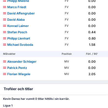
Philipp Mwene
0.00
FV
Marco Friedl
0.00
FV
David Affengruber
0.00
FV
David Alaba
0.00
FV
Konrad Laimer
0.00
FV
Stefan Posch
0.44
FV
Philipp Lienhart
0.60
FV
Michael Svoboda
1.58
FV
Målvakter
Position
Förl. / 90'
Alexander Schlager
0.00
MV
Patrick Pentz
0.00
MV
Florian Wiegele
2.05
MV
Troféer och titlar
Kevin Danso har vunnit 0 titlar hittills i sin karriär.
Ligue 1