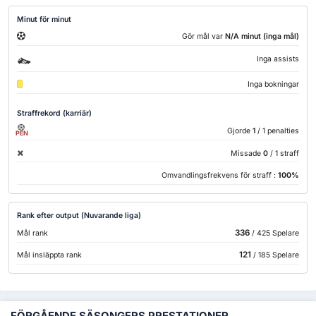
Minut för minut
Gör mål var
N/A minut (inga mål)
Inga assists
Inga bokningar
Straffrekord (karriär)
Gjorde
1
/ 1 penalties
PEN
Missade
0
/ 1 straff
Omvandlingsfrekvens för straff :
100%
Rank efter output (Nuvarande liga)
336
Mål rank
/ 425 Spelare
121
Mål insläppta rank
/ 185 Spelare