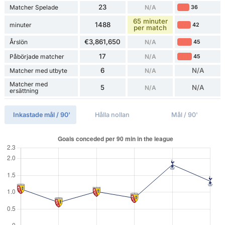
23
Matcher Spelade
N/A
36
65 minuter
1488
minuter
42
per match
€3,861,650
Årslön
N/A
45
17
Påbörjade matcher
N/A
45
6
N/A
Matcher med utbyte
N/A
Matcher med
5
N/A
N/A
ersättning
Inkastade mål / 90'
Hålla nollan
Mål / 90'