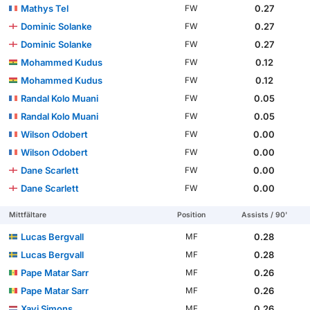
Mathys Tel
0.27
FW
Dominic Solanke
0.27
FW
Dominic Solanke
0.27
FW
Mohammed Kudus
0.12
FW
Mohammed Kudus
0.12
FW
Randal Kolo Muani
0.05
FW
Randal Kolo Muani
0.05
FW
Wilson Odobert
0.00
FW
Wilson Odobert
0.00
FW
Dane Scarlett
0.00
FW
Dane Scarlett
0.00
FW
Mittfältare
Position
Assists / 90'
Lucas Bergvall
0.28
MF
Lucas Bergvall
0.28
MF
Pape Matar Sarr
0.26
MF
Pape Matar Sarr
0.26
MF
Xavi Simons
0.26
MF