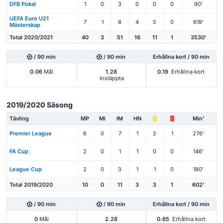
DFB Pokal
1
0
3
0
0
0
90'
UEFA Euro U21
7
1
8
4
5
0
619'
Mästerskap
Total 2020/2021
40
3
51
16
11
1
3530'
/ 90 min
/ 90 min
Erhållna kort / 90 min
0.06
Mål
1.28
0.19
Erhållna kort
Insläppta
2019/2020 Säsong
Tävling
MP
Ml
IM
HN
Min'
Premier League
6
0
7
1
2
1
276'
FA Cup
2
0
1
1
0
0
146'
League Cup
2
0
3
1
1
0
180'
Total 2019/2020
10
0
11
3
3
1
602'
/ 90 min
/ 90 min
Erhållna kort / 90 min
0
Mål
2.28
0.65
Erhållna kort