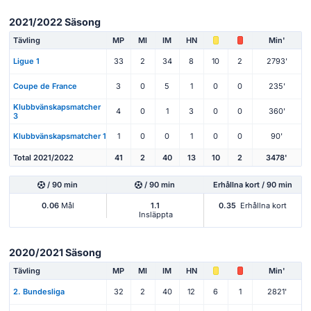
2021/2022 Säsong
Tävling
MP
Ml
IM
HN
Min'
Ligue 1
33
2
34
8
10
2
2793'
Coupe de France
3
0
5
1
0
0
235'
Klubbvänskapsmatcher
4
0
1
3
0
0
360'
3
Klubbvänskapsmatcher 1
1
0
0
1
0
0
90'
Total 2021/2022
41
2
40
13
10
2
3478'
/ 90 min
/ 90 min
Erhållna kort / 90 min
0.06
Mål
1.1
0.35
Erhållna kort
Insläppta
2020/2021 Säsong
Tävling
MP
Ml
IM
HN
Min'
2. Bundesliga
32
2
40
12
6
1
2821'