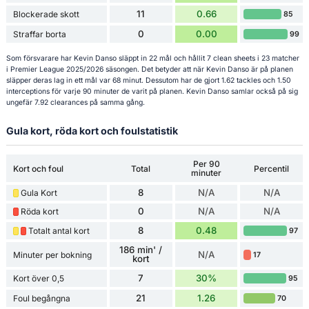
11
0.66
Blockerade skott
85
0
0.00
Straffar borta
99
Som försvarare har Kevin Danso släppt in 22 mål och hållit 7 clean sheets i 23 matcher
i Premier League 2025/2026 säsongen. Det betyder att när Kevin Danso är på planen
släpper deras lag in ett mål var 68 minut. Dessutom har de gjort 1.62 tackles och 1.50
interceptions för varje 90 minuter de varit på planen. Kevin Danso samlar också på sig
ungefär 7.92 clearances på samma gång.
Gula kort, röda kort och foulstatistik
Per 90
Kort och foul
Total
Percentil
minuter
8
N/A
N/A
Gula Kort
0
N/A
N/A
Röda kort
8
0.48
Totalt antal kort
97
186 min' /
N/A
Minuter per bokning
17
kort
7
30%
Kort över 0,5
95
21
1.26
Foul begångna
70