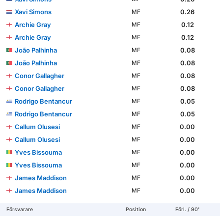
Xavi Simons
0.26
MF
Archie Gray
0.12
MF
Archie Gray
0.12
MF
João Palhinha
0.08
MF
João Palhinha
0.08
MF
Conor Gallagher
0.08
MF
Conor Gallagher
0.08
MF
Rodrigo Bentancur
0.05
MF
Rodrigo Bentancur
0.05
MF
Callum Olusesi
0.00
MF
Callum Olusesi
0.00
MF
Yves Bissouma
0.00
MF
Yves Bissouma
0.00
MF
James Maddison
0.00
MF
James Maddison
0.00
MF
Försvarare
Position
Förl. / 90'