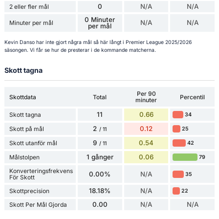
0
N/A
N/A
2 eller fler mål
0 Minuter
N/A
N/A
Minuter per mål
per mål
Kevin Danso har inte gjort några mål så här långt i Premier League 2025/2026
säsongen. Vi får se hur de presterar i de kommande matcherna.
Skott tagna
Per 90
Skottdata
Total
Percentil
minuter
11
0.66
Skott tagna
34
2
0.12
Skott på mål
25
/ 11
9
0.54
Skott utanför mål
42
/ 11
1 gånger
0.06
Målstolpen
79
Konverteringsfrekvens
0.00%
N/A
35
För Skott
18.18%
N/A
Skottprecision
22
0.00
N/A
N/A
Skott Per Mål Gjorda