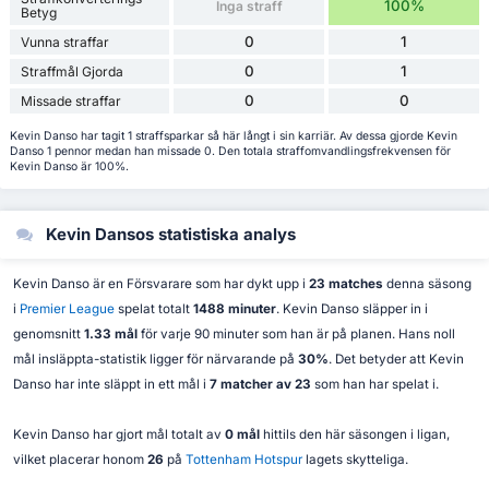
100%
Inga straff
Betyg
0
1
Vunna straffar
0
1
Straffmål Gjorda
0
0
Missade straffar
Kevin Danso har tagit 1 straffsparkar så här långt i sin karriär. Av dessa gjorde Kevin
Danso 1 pennor medan han missade 0. Den totala straffomvandlingsfrekvensen för
Kevin Danso är 100%.
Kevin Dansos statistiska analys
Kevin Danso är en Försvarare som har dykt upp i
23 matches
denna säsong
i
Premier League
spelat totalt
1488 minuter
. Kevin Danso släpper in i
genomsnitt
1.33 mål
för varje 90 minuter som han är på planen. Hans noll
mål insläppta-statistik ligger för närvarande på
30%
. Det betyder att Kevin
Danso har inte släppt in ett mål i
7 matcher av 23
som han har spelat i.
Kevin Danso har gjort mål totalt av
0 mål
hittils den här säsongen i ligan,
vilket placerar honom
26
på
Tottenham Hotspur
lagets skytteliga.