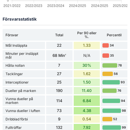
Försvarsstatistik
Per 90 eller
Försvar
Total
Percentil
%.
22
1.33
Mål Insläppta
34
Minuter per insläppt
68 Min'
N/A
35
mål
7
30%
Hålla nollan
78
27
1.62
Tacklingar
56
25
1.50
Interceptioner
93
190
11.40
Dueller på marken
76
Vunna dueller på
114
6.84
94
marken
73
4.38
Vunna dueller i luften
98
9
0.54
Dribblad förbi
52
132
7.92
Fullträffar
99