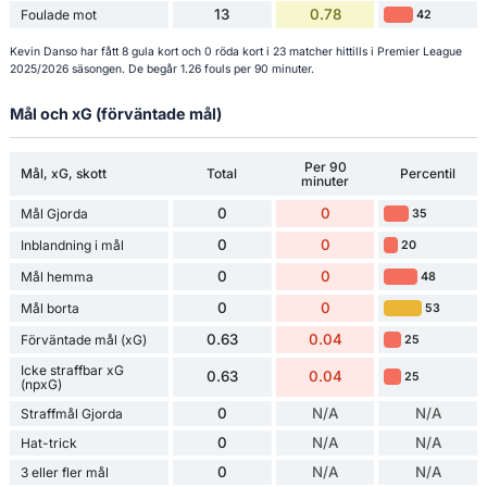
13
0.78
Foulade mot
42
Kevin Danso har fått 8 gula kort och 0 röda kort i 23 matcher hittills i Premier League
2025/2026 säsongen. De begår 1.26 fouls per 90 minuter.
Mål och xG (förväntade mål)
Per 90
Mål, xG, skott
Total
Percentil
minuter
0
0
Mål Gjorda
35
0
0
Inblandning i mål
20
0
0
Mål hemma
48
0
0
Mål borta
53
0.63
0.04
Förväntade mål (xG)
25
Icke straffbar xG
0.63
0.04
25
(npxG)
0
N/A
N/A
Straffmål Gjorda
0
N/A
N/A
Hat-trick
0
N/A
N/A
3 eller fler mål