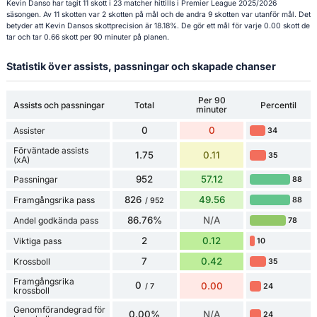
Kevin Danso har tagit 11 skott i 23 matcher hittills i Premier League 2025/2026
säsongen. Av 11 skotten var 2 skotten på mål och de andra 9 skotten var utanför mål. Det
betyder att Kevin Dansos skottprecision är 18.18%. De gör ett mål för varje 0.00 skott de
tar och tar 0.66 skott per 90 minuter på planen.
Statistik över assists, passningar och skapade chanser
Per 90
Assists och passningar
Total
Percentil
minuter
0
0
Assister
34
Förväntade assists
1.75
0.11
35
(xA)
952
57.12
Passningar
88
826
49.56
Framgångsrika pass
88
/ 952
86.76%
N/A
Andel godkända pass
78
2
0.12
Viktiga pass
10
7
0.42
Krossboll
35
Framgångsrika
0
0.00
24
/ 7
krossboll
Genomförandegrad för
0.00%
N/A
24