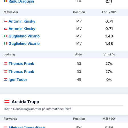
Radu Drăgușin
2.11
FV
Målvakter
Position
Förl. / 90'
Antonin Kinsky
0.71
MV
Antonin Kinsky
0.71
MV
Guglielmo Vicario
1.48
MV
Guglielmo Vicario
1.48
MV
Ledning
Ålder
Vinst %
Thomas Frank
27
52
%
Thomas Frank
27
52
%
Igor Tudor
0
48
%
Austria Trupp
Kevin Dansos lagkamrater på internationell nivå
Forwards
Position
Mål / 90'
Michael Gregoritsch
0.66
FW