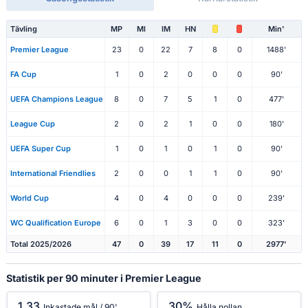
Tävling
MP
Ml
IM
HN
Min'
Premier League
23
0
22
7
8
0
1488'
FA Cup
1
0
2
0
0
0
90'
UEFA Champions League
8
0
7
5
1
0
477'
League Cup
2
0
2
1
0
0
180'
UEFA Super Cup
1
0
1
0
1
0
90'
International Friendlies
2
0
0
1
1
0
90'
World Cup
4
0
4
0
0
0
239'
WC Qualification Europe
6
0
1
3
0
0
323'
Total 2025/2026
47
0
39
17
11
0
2977'
Statistik per 90 minuter i Premier League
1.33
30%
Inkastade mål / 90'
Hålla nollan