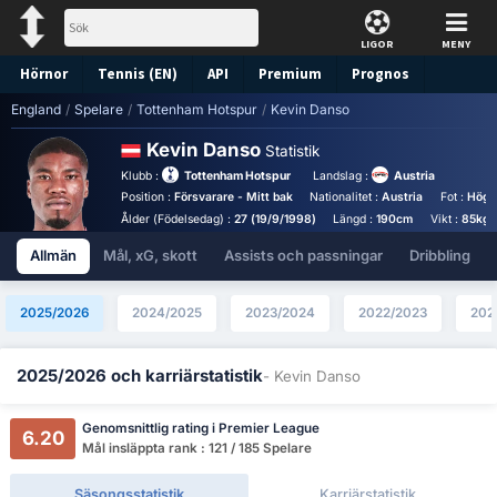
LIGOR
MENY
Hörnor
Tennis (EN)
API
Premium
Prognos
England
/
Spelare
/
Tottenham Hotspur
/
Kevin Danso
Kevin Danso
Statistik
Klubb :
Tottenham Hotspur
Landslag :
Austria
Position :
Försvarare - Mitt bak
Nationalitet :
Austria
Fot :
Höge
Ålder (Födelsedag) :
27 (19/9/1998)
Längd :
190cm
Vikt :
85kg
Allmän
Mål, xG, skott
Assists och passningar
Dribbling
2025/2026
2024/2025
2023/2024
2022/2023
202
2025/2026 och karriärstatistik
- Kevin Danso
Genomsnittlig rating i Premier League
6.20
Mål insläppta rank : 121 / 185 Spelare
Säsongsstatistik
Karriärstatistik