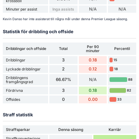
krossboll
N/A
N/A
Minuter per assist
Inga assists
Kevin Danso har inte assisterat till några mål under denna Premier League säsong.
Statistik för dribbling och offside
Per 90
Dribblingar och offside
Total
Percentil
minuter
3
0.18
Dribblingar
15
2
0.12
Lyckade dribblingar
18
Dribblingens
66.67%
N/A
88
framgångsgrad
3
0.18
Fördrivna
82
0
0.00
Offsides
33
Straff statistik
Straffsparkar
Denna säsong
Karriär
Straffkonverterings