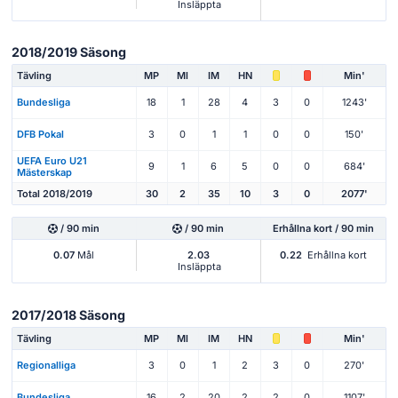
Insläppta
2018/2019 Säsong
Tävling
MP
Ml
IM
HN
Min'
Bundesliga
18
1
28
4
3
0
1243'
DFB Pokal
3
0
1
1
0
0
150'
UEFA Euro U21
9
1
6
5
0
0
684'
Mästerskap
Total 2018/2019
30
2
35
10
3
0
2077'
/ 90 min
/ 90 min
Erhållna kort / 90 min
0.07
Mål
2.03
0.22
Erhållna kort
Insläppta
2017/2018 Säsong
Tävling
MP
Ml
IM
HN
Min'
Regionalliga
3
0
1
2
3
0
270'
Bundesliga
16
2
20
2
2
0
1107'