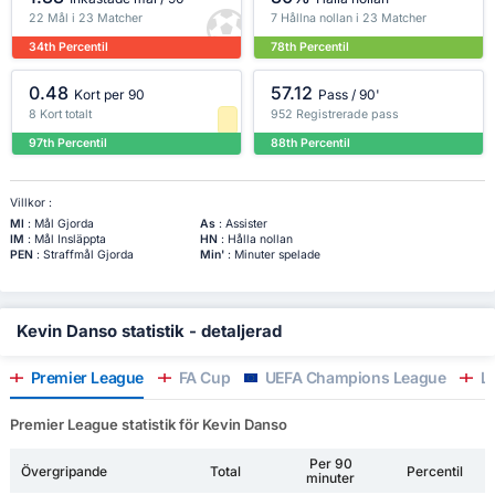
22 Mål i 23 Matcher
7 Hållna nollan i 23 Matcher
34th Percentil
78th Percentil
0.48
57.12
Kort per 90
Pass / 90'
8 Kort totalt
952 Registrerade pass
97th Percentil
88th Percentil
Villkor :
Ml
: Mål Gjorda
As
: Assister
IM
: Mål Insläppta
HN
: Hålla nollan
PEN
: Straffmål Gjorda
Min'
: Minuter spelade
Kevin Danso statistik - detaljerad
Premier League
FA Cup
UEFA Champions League
Le
Premier League statistik för Kevin Danso
Per 90
Övergripande
Total
Percentil
minuter