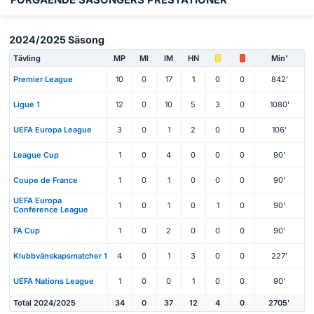
FÖRGÅENDE SÄSONGERS PRESTATIONER
2024/2025 Säsong
Tävling
MP
Ml
IM
HN
Min'
Premier League
10
0
17
1
0
0
842'
Ligue 1
12
0
10
5
3
0
1080'
UEFA Europa League
3
0
1
2
0
0
106'
League Cup
1
0
4
0
0
0
90'
Coupe de France
1
0
1
0
0
0
90'
UEFA Europa
1
0
1
0
1
0
90'
Conference League
FA Cup
1
0
2
0
0
0
90'
Klubbvänskapsmatcher 1
4
0
1
3
0
0
227'
UEFA Nations League
1
0
0
1
0
0
90'
Total 2024/2025
34
0
37
12
4
0
2705'