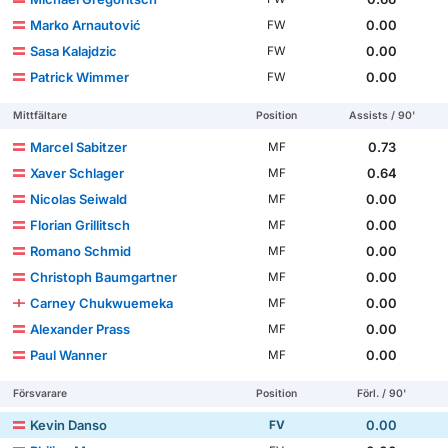
Marko Arnautović
0.00
FW
Sasa Kalajdzic
0.00
FW
Patrick Wimmer
0.00
FW
Mittfältare
Position
Assists / 90'
Marcel Sabitzer
0.73
MF
Xaver Schlager
0.64
MF
Nicolas Seiwald
0.00
MF
Florian Grillitsch
0.00
MF
Romano Schmid
0.00
MF
Christoph Baumgartner
0.00
MF
Carney Chukwuemeka
0.00
MF
Alexander Prass
0.00
MF
Paul Wanner
0.00
MF
Försvarare
Position
Förl. / 90'
Kevin Danso
0.00
FV