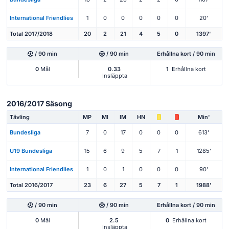
International Friendlies
1
0
0
0
0
0
20'
Total 2017/2018
20
2
21
4
5
0
1397'
/ 90 min
/ 90 min
Erhållna kort / 90 min
0
Mål
0.33
1
Erhållna kort
Insläppta
2016/2017 Säsong
Tävling
MP
Ml
IM
HN
Min'
Bundesliga
7
0
17
0
0
0
613'
U19 Bundesliga
15
6
9
5
7
1
1285'
International Friendlies
1
0
1
0
0
0
90'
Total 2016/2017
23
6
27
5
7
1
1988'
/ 90 min
/ 90 min
Erhållna kort / 90 min
0
Mål
2.5
0
Erhållna kort
Insläppta