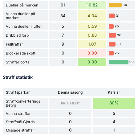
91
10.82
Dueller på marken
64
Vunna dueller på
34
4.04
31
marken
5
0.59
Vunna dueller i luften
25
7
0.83
Dribblad förbi
36
9
1.07
Fullträffar
33
0
0.00
Blockerade skott
25
0
0.00
Straffar borta
99
Straff statistik
Straffsparkar
Denna säsong
Karriär
Straffkonverterings
80%
Inga straff
Betyg
0
5
Vunna straffar
0
4
Straffmål Gjorda
0
1
Missade straffar