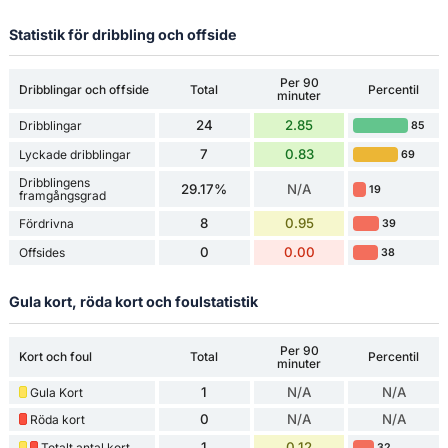
Statistik för dribbling och offside
Per 90
Dribblingar och offside
Total
Percentil
minuter
24
2.85
Dribblingar
85
7
0.83
Lyckade dribblingar
69
Dribblingens
29.17%
N/A
19
framgångsgrad
8
0.95
Fördrivna
39
0
0.00
Offsides
38
Gula kort, röda kort och foulstatistik
Per 90
Kort och foul
Total
Percentil
minuter
1
N/A
N/A
Gula Kort
0
N/A
N/A
Röda kort
1
0.12
Totalt antal kort
32