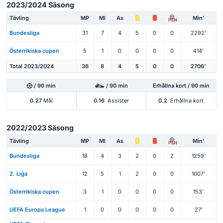
2023/2024 Säsong
Tävling
MP
Ml
As
Min'
PEN
Bundesliga
31
7
4
5
0
0
2292'
Österrikiska cupen
5
1
0
0
0
0
414'
Total 2023/2024
36
8
4
5
0
0
2706'
/ 90 min
/ 90 min
Erhållna kort / 90 min
0.27
Mål
0.16
Assister
0.2
Erhållna kort
2022/2023 Säsong
Tävling
MP
Ml
As
Min'
PEN
Bundesliga
18
4
3
2
0
2
1259'
2. Liga
12
5
1
2
0
0
1007'
Österrikiska cupen
3
1
0
0
0
0
153'
UEFA Europa League
1
0
0
0
0
0
27'