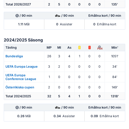
Total 2026/2027
2
5
0
0
0
0
135'
/ 90 min
/ 90 min
Erhållna kort / 90 min
1.11
Mål
0
Assister
0
Erhållna kort
2024/2025 Säsong
Tävling
MP
Ml
As
Min'
PEN
Bundesliga
26
3
4
1
0
0
1051'
UEFA Europa League
3
2
0
0
0
0
34'
UEFA Europa
1
0
0
0
0
0
84'
Conference League
Österrikiska cupen
2
0
0
0
0
0
149'
Total 2024/2025
32
5
4
1
0
0
1318'
/ 90 min
/ 90 min
Erhållna kort / 90 min
0.26
Mål
0.34
Assister
0.09
Erhållna kort