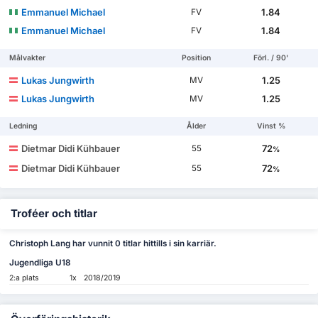
Emmanuel Michael
1.84
FV
Emmanuel Michael
1.84
FV
Målvakter
Position
Förl. / 90'
Lukas Jungwirth
1.25
MV
Lukas Jungwirth
1.25
MV
Ledning
Ålder
Vinst %
Dietmar Didi Kühbauer
72
55
%
Dietmar Didi Kühbauer
72
55
%
Troféer och titlar
Christoph Lang har vunnit 0 titlar hittills i sin karriär.
Jugendliga U18
2:a plats
1x
2018/2019