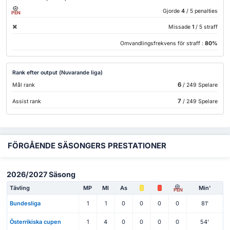
Gjorde
4
/ 5 penalties
PEN
Missade
1
/ 5 straff
Omvandlingsfrekvens för straff :
80%
Rank efter output (Nuvarande liga)
6
Mål rank
/ 249 Spelare
7
Assist rank
/ 249 Spelare
FÖRGÅENDE SÄSONGERS PRESTATIONER
2026/2027 Säsong
Tävling
MP
Ml
As
Min'
PEN
Bundesliga
1
1
0
0
0
0
81'
Österrikiska cupen
1
4
0
0
0
0
54'