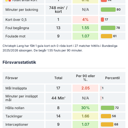
748 min' /
N/A
Minuter per bokning
80
kort
1
4%
Kort över 0,5
17
13
1.55
Foul begångna
78
9
1.07
Foulade mot
61
Christoph Lang har fått 1 gula kort och 0 röda kort i 27 matcher hittills i Bundesliga
2025/2026 säsongen. De begår 1.55 fouls per 90 minuter.
Försvarsstatistik
Per 90 eller
Försvar
Total
Percentil
%.
17
2.05
Mål Insläppta
1
Minuter per insläppt
44 Min'
N/A
1
mål
8
30%
Hålla nollan
72
14
1.66
Tacklingar
56
9
1.07
Interceptioner
68