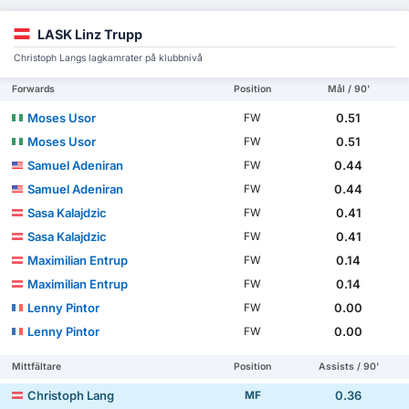
LASK Linz Trupp
Christoph Langs lagkamrater på klubbnivå
Forwards
Position
Mål / 90'
Moses Usor
0.51
FW
Moses Usor
0.51
FW
Samuel Adeniran
0.44
FW
Samuel Adeniran
0.44
FW
Sasa Kalajdzic
0.41
FW
Sasa Kalajdzic
0.41
FW
Maximilian Entrup
0.14
FW
Maximilian Entrup
0.14
FW
Lenny Pintor
0.00
FW
Lenny Pintor
0.00
FW
Mittfältare
Position
Assists / 90'
Christoph Lang
0.36
MF