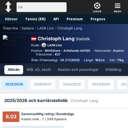
LIGOR
MENY
Hörnor
Tennis (EN)
API
Premium
Prognos
Österrike
/
Spelare
/
LASK Linz
/
Christoph Lang
Christoph Lang
Statistik
Klubb :
LASK Linz
Position :
Mittfältare - Anfallande mittfält
Nationalitet :
Austria
Tröjnummer :
#27
Ålder (Födelsedag) :
24 (7/1/2002)
Längd :
183cm
Vikt :
71kg
Allmän
Mål, xG, skott
Assists och passningar
Dribbling
2025/2026
2026/2027
2024/2025
2023/2024
202
2025/2026 och karriärstatistik
- Christoph Lang
Genomsnittlig rating i Bundesliga
6.03
Assist rank : 7 / 249 Spelare