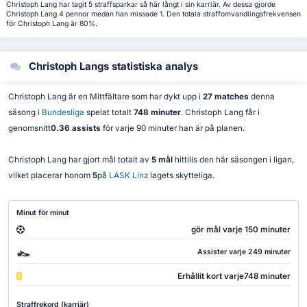
Christoph Lang har tagit 5 straffsparkar så här långt i sin karriär. Av dessa gjorde
Christoph Lang 4 pennor medan han missade 1. Den totala straffomvandlingsfrekvensen
för Christoph Lang är 80%.
Christoph Langs statistiska analys
Christoph Lang är en Mittfältare som har dykt upp i
27 matches
denna
säsong i
Bundesliga
spelat totalt
748 minuter
. Christoph Lang får i
genomsnitt
0.36 assists
för varje 90 minuter han är på planen.
Christoph Lang har gjort mål totalt av
5 mål
hittills den här säsongen i ligan,
vilket placerar honom
5
på
LASK Linz
lagets skytteliga.
Minut för minut
gör mål varje 150 minuter
Assister varje 249 minuter
Erhållit kort varje748 minuter
Straffrekord (karriär)