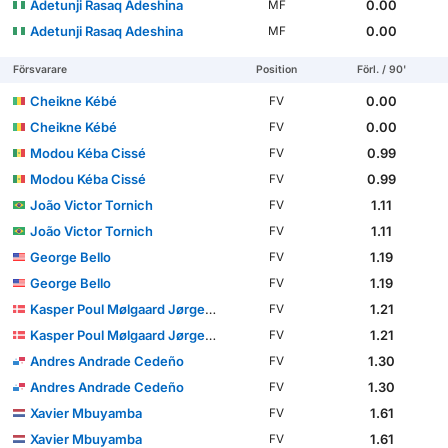
Adetunji Rasaq Adeshina
0.00
MF
Adetunji Rasaq Adeshina
0.00
MF
Försvarare
Position
Förl. / 90'
Cheikne Kébé
0.00
FV
Cheikne Kébé
0.00
FV
Modou Kéba Cissé
0.99
FV
Modou Kéba Cissé
0.99
FV
João Victor Tornich
1.11
FV
João Victor Tornich
1.11
FV
George Bello
1.19
FV
George Bello
1.19
FV
Kasper Poul Mølgaard Jørgensen
1.21
FV
Kasper Poul Mølgaard Jørgensen
1.21
FV
Andres Andrade Cedeño
1.30
FV
Andres Andrade Cedeño
1.30
FV
Xavier Mbuyamba
1.61
FV
Xavier Mbuyamba
1.61
FV