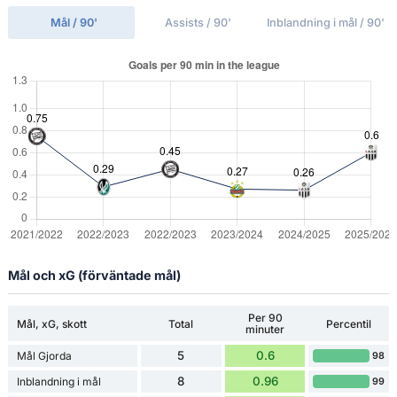
Mål / 90'
Assists / 90'
Inblandning i mål / 90'
Mål och xG (förväntade mål)
Per 90
Mål, xG, skott
Total
Percentil
minuter
5
0.6
Mål Gjorda
98
8
0.96
Inblandning i mål
99