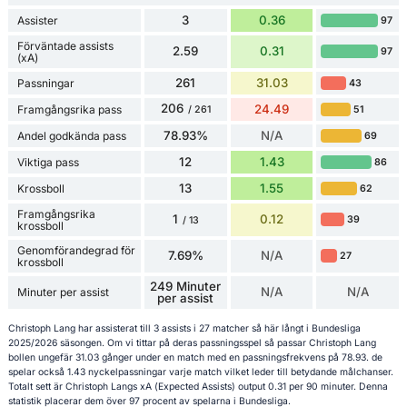
3
0.36
Assister
97
Förväntade assists
2.59
0.31
97
(xA)
261
31.03
Passningar
43
206
24.49
Framgångsrika pass
51
/ 261
78.93%
N/A
Andel godkända pass
69
12
1.43
Viktiga pass
86
13
1.55
Krossboll
62
Framgångsrika
1
0.12
39
/ 13
krossboll
Genomförandegrad för
7.69%
N/A
27
krossboll
249 Minuter
N/A
N/A
Minuter per assist
per assist
Christoph Lang har assisterat till 3 assists i 27 matcher så här långt i Bundesliga
2025/2026 säsongen. Om vi tittar på deras passningsspel så passar Christoph Lang
bollen ungefär 31.03 gånger under en match med en passningsfrekvens på 78.93. de
spelar också 1.43 nyckelpassningar varje match vilket leder till betydande målchanser.
Totalt sett är Christoph Langs xA (Expected Assists) output 0.31 per 90 minuter. Denna
statistik placerar dem över 97 procent av spelarna i Bundesliga.