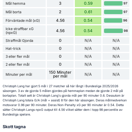
3
0.59
Mål hemma
97
2
0.61
Mål borta
97
4.56
0.54
Förväntade mål (xG)
96
Icke straffbar xG
4.56
0.54
98
(npxG)
0
N/A
N/A
Straffmål Gjorda
0
N/A
N/A
Hat-trick
0
N/A
N/A
3 eller fler mål
0
N/A
N/A
2 eller fler mål
150 Minuter
N/A
N/A
Minuter per mål
per mål
Christoph Lang har gjort 5 mål i 27 matcher så här långt i Bundesliga 2025/2026
säsongen. 3 av de gjorda 5 målen gjordes på hemmaplan medan de gjorde 2 mål på
bortaplan. Totalt sett är Christoph Lang's gjorda mål per 90 minuter 0.6. Dessutom är
Christoph Lang totala G/A (mål + assist) 8 för den här säsongen. Deras målmedverkan
motsvarar 0.96 per 90 minuter. Deras Non-Penalty xG per 90 minuter är 0.54. Detta
sätter Christoph Langs npxG output till 4.56 vilket sätter dem i topp 98 percentile av
Bundesliga spelare.
Skott tagna