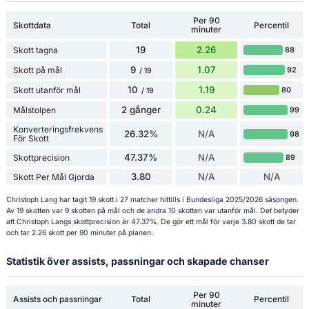
Per 90
Skottdata
Total
Percentil
minuter
19
2.26
Skott tagna
88
9
1.07
Skott på mål
92
/ 19
10
1.19
Skott utanför mål
80
/ 19
2 gånger
0.24
Målstolpen
99
Konverteringsfrekvens
26.32%
N/A
98
För Skott
47.37%
N/A
Skottprecision
89
3.80
N/A
N/A
Skott Per Mål Gjorda
Christoph Lang har tagit 19 skott i 27 matcher hittills i Bundesliga 2025/2026 säsongen.
Av 19 skotten var 9 skotten på mål och de andra 10 skotten var utanför mål. Det betyder
att Christoph Langs skottprecision är 47.37%. De gör ett mål för varje 3.80 skott de tar
och tar 2.26 skott per 90 minuter på planen.
Statistik över assists, passningar och skapade chanser
Per 90
Assists och passningar
Total
Percentil
minuter