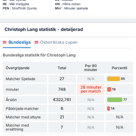
IM
: Mål Insläppta
HN
: Hålla nollan
PEN
: Straffmål Gjorda
Min'
: Minuter spelade
Christoph Lang statistik - detaljerad
Bundesliga
Österrikiska cupen
Bundesliga statistik för Christoph Lang
Per 90
Övergripande
Total
Percentil
minuter
27
Matcher Spelade
N/A
65
28 minuter
748
minuter
19
per match
€322,761
Årslön
N/A
77
6
Påbörjade matcher
N/A
14
21
N/A
Matcher med utbyte
N/A
Matcher med
7
N/A
N/A
ersättning