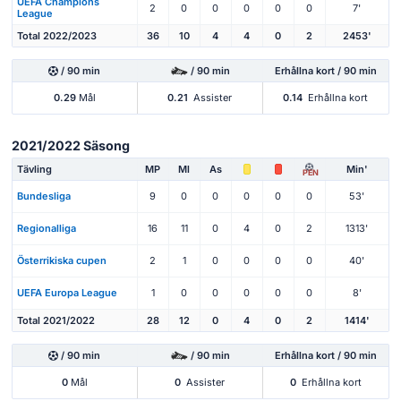
UEFA Champions
2
0
0
0
0
0
7'
League
Total 2022/2023
36
10
4
4
0
2
2453'
/ 90 min
/ 90 min
Erhållna kort / 90 min
0.29
Mål
0.21
Assister
0.14
Erhållna kort
2021/2022 Säsong
Tävling
MP
Ml
As
Min'
PEN
Bundesliga
9
0
0
0
0
0
53'
Regionalliga
16
11
0
4
0
2
1313'
Österrikiska cupen
2
1
0
0
0
0
40'
UEFA Europa League
1
0
0
0
0
0
8'
Total 2021/2022
28
12
0
4
0
2
1414'
/ 90 min
/ 90 min
Erhållna kort / 90 min
0
Mål
0
Assister
0
Erhållna kort