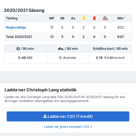
2020/2021 Säsong
Tävling
MP
Ml
As
Min'
PEN
Regionalliga
12
5
0
2
0
0
932'
Total 2020/2021
12
5
0
2
0
0
932'
/ 90 min
/ 90 min
Erhållna kort / 90 min
0.48
Mål
0
Assister
0.19
Erhållna kort
Ladda ner Christoph Lang statistik
Ladda ner alla Christoph Lang data från 2020/2021 till 2026/2027 säsong för alla
tävlingar. Innehåller säsongstotal och säsongsgenomsnitt.
Ladda ner CSV (1 kredit)
Ladda ner gratis exempel CSV »