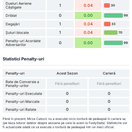
Dueluri Aeriene
1
0.04
30
Câștigate
0
0.00
Driblat
99
1
0.04
Degajări
33
1
0.04
Șuturi blocate
70
Penalty-uri Acordate
0
0.00
99
Adversarilor
Statistici Penalty-uri
Penalty-uri
Acest Sezon
Carieră
Rate de Conversie a
Fără penaltiuri
Fără penaltiuri
Penalty-urilor
0
0
Penalty-uri Executate
0
0
Penalty-uri Marcate
0
0
Penalty-uri Ratate
Până în prezent, Mirza Catovic nu a executat nicio lovitură de pedeapsă în cariera sa
(pe baza tuturor datelor despre sezoane pe care le avem la FootyStats). Statisticile vor
fi actualizate odată ce va executa o lovitură de pedeapsă într-un meci oficial.