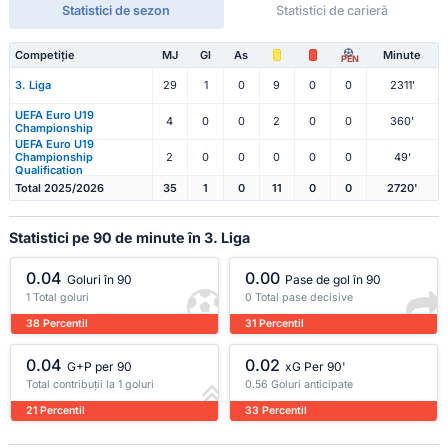
Statistici de sezon
Statistici de carieră
Competiție
MJ
Gl
As
Minute
PEN
3. Liga
29
1
0
9
0
0
2311'
UEFA Euro U19
4
0
0
2
0
0
360'
Championship
UEFA Euro U19
Championship
2
0
0
0
0
0
49'
Qualification
Total 2025/2026
35
1
0
11
0
0
2720'
Statistici pe 90 de minute în 3. Liga
0.04
0.00
Goluri în 90
Pase de gol în 90
1 Total goluri
0 Total pase decisive
38 Percentil
31 Percentil
0.04
0.02
G+P per 90
xG Per 90'
Total contribuții la 1 goluri
0.56 Goluri anticipate
21 Percentil
33 Percentil