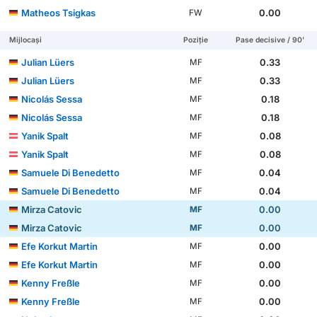
Matheos Tsigkas
0.00
FW
Mijlocași
Poziție
Pase decisive / 90'
Julian Lüers
0.33
MF
Julian Lüers
0.33
MF
Nicolás Sessa
0.18
MF
Nicolás Sessa
0.18
MF
Yanik Spalt
0.08
MF
Yanik Spalt
0.08
MF
Samuele Di Benedetto
0.04
MF
Samuele Di Benedetto
0.04
MF
Mirza Catovic
0.00
MF
Mirza Catovic
0.00
MF
Efe Korkut Martin
0.00
MF
Efe Korkut Martin
0.00
MF
Kenny Freßle
0.00
MF
Kenny Freßle
0.00
MF