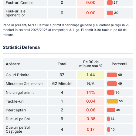
0
0.00
Foul-uri Comise
27
Foul-uri ale
0
0.00
30
oponenților
Până în prezent, Mirza Catovic a primit 9 cartonașe galbene și 0 cartonașe roșii în 29
meciuri în sezonul 2025/2026 al competiției 3. Liga. Ei comit 0.00 faulturi pe 90 de
minute.
Statistici Defensă
Pe 90 de
Apărare
Total
Percentil
minute sau %
37
1.44
Goluri Primite
49
62 Minute
N/A
Minute pe Gol Încasat
49
4
14%
Niciun gol primit
36
1
0.04
Tackle-uri
55
2
0.08
Interceptări
39
9
0.38
Dueluri pe Sol
14
Dueluri pe Sol
4
0.17
15
Câștigate