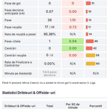
0
0
Pase de gol
31
Pase decisive
0.07
0.00
10
anticipate (xA)
26
1.10
Pase
12
17
0.72
Pase reușite
11
/ 26
65.38%
N/A
Rata de reușită a pasei
14
1
0.04
Pase-cheie
49
0
0.00
Centrări
42
0
0.00
Centrări reușite
59
/ 0
Rata de Finalizare a
0.00%
N/A
60
Centrărilor
Fără pase
N/A
N/A
Minute pe Asistență
decisive
Până în prezent, Mirza Catovic nu a asistat la niciun gol în acest sezon 3. Liga.
Statistici Dribleuri & Offside-uri
Per 90 de
Dribleuri & Offside-uri
Total
Percentil
minute