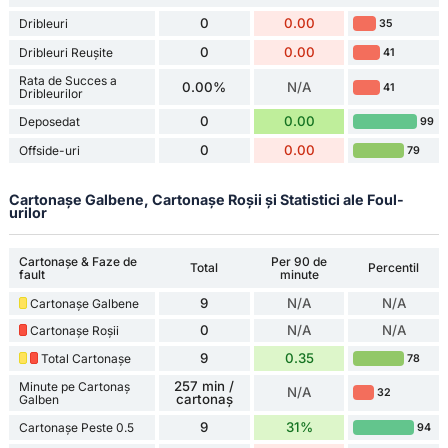
0
0.00
Dribleuri
35
0
0.00
Dribleuri Reușite
41
Rata de Succes a
0.00%
N/A
41
Dribleurilor
0
0.00
Deposedat
99
0
0.00
Offside-uri
79
Cartonașe Galbene, Cartonașe Roșii și Statistici ale Foul-
urilor
Cartonașe & Faze de
Per 90 de
Total
Percentil
fault
minute
9
N/A
N/A
Cartonașe Galbene
0
N/A
N/A
Cartonașe Roșii
9
0.35
Total Cartonașe
78
257 min /
Minute pe Cartonaș
N/A
32
cartonaș
Galben
9
31%
Cartonașe Peste 0.5
94