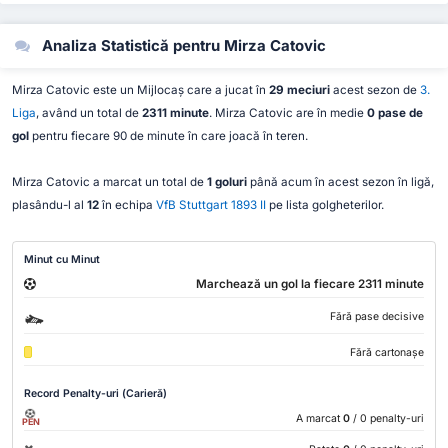
Analiza Statistică pentru Mirza Catovic
Mirza Catovic este un Mijlocaș care a jucat în
29 meciuri
acest sezon de
3.
Liga
, având un total de
2311 minute
. Mirza Catovic are în medie
0 pase de
gol
pentru fiecare 90 de minute în care joacă în teren.
Mirza Catovic a marcat un total de
1 goluri
până acum în acest sezon în ligă,
plasându-l al
12
în echipa
VfB Stuttgart 1893 II
pe lista golgheterilor.
Minut cu Minut
Marchează un gol la fiecare 2311 minute
Fără pase decisive
Fără cartonașe
Record Penalty-uri (Carieră)
A marcat
0
/ 0 penalty-uri
PEN