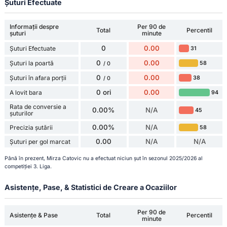
Șuturi Efectuate
Informații despre
Per 90 de
Total
Percentil
șuturi
minute
0
0.00
Șuturi Efectuate
31
0
0.00
Șuturi la poartă
58
/ 0
0
0.00
Șuturi în afara porții
38
/ 0
0 ori
0.00
A lovit bara
94
Rata de conversie a
0.00%
N/A
45
șuturilor
0.00%
N/A
Precizia șutării
58
0.00
N/A
N/A
Șuturi per gol marcat
Până în prezent, Mirza Catovic nu a efectuat niciun șut în sezonul 2025/2026 al
competiției 3. Liga.
Asistențe, Pase, & Statistici de Creare a Ocaziilor
Per 90 de
Asistențe & Pase
Total
Percentil
minute