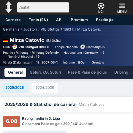
LIGI
MENIU
Cornere
Tenis (EN)
API
Premium
Predicție
Germania
/
Jucători
/
VfB Stuttgart 1893 II
/
Mirza Catovic
Mirza Catovic
Statistici
Club :
VfB Stuttgart 1893 II
Echipa Naționlă :
Germany Under 19
Poziție :
Mijlocaș - Mijlocaș Defensiv
Naționalitate :
Germany
Birthplace :
Germany
Numărul tricoului :
#5
Vârstă (Data nașterii) :
19 (2007-05-1)
Înălțime :
190cm
Greutate :
88kg
General
Goluri, xG, Șuturi
Pase & Pase de goluri
Dribling
2025/2026
2024/2025
2025/2026 & Statistici de carieră
- Mirza Catovic
Rating mediu în 3. Liga
6.08
Clasament Pase de gol : 399 / 461 Jucători