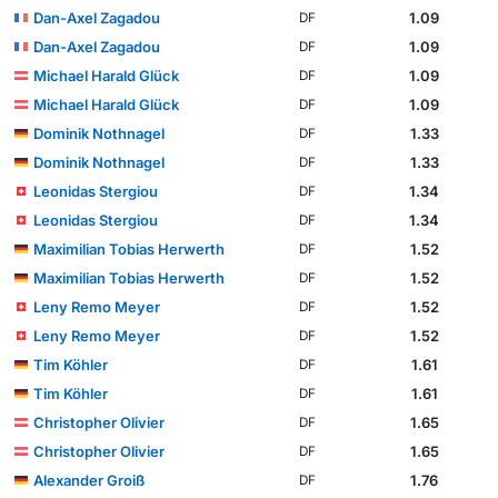
Dan-Axel Zagadou
1.09
DF
Dan-Axel Zagadou
1.09
DF
Michael Harald Glück
1.09
DF
Michael Harald Glück
1.09
DF
Dominik Nothnagel
1.33
DF
Dominik Nothnagel
1.33
DF
Leonidas Stergiou
1.34
DF
Leonidas Stergiou
1.34
DF
Maximilian Tobias Herwerth
1.52
DF
Maximilian Tobias Herwerth
1.52
DF
Leny Remo Meyer
1.52
DF
Leny Remo Meyer
1.52
DF
Tim Köhler
1.61
DF
Tim Köhler
1.61
DF
Christopher Olivier
1.65
DF
Christopher Olivier
1.65
DF
Alexander Groiß
1.76
DF