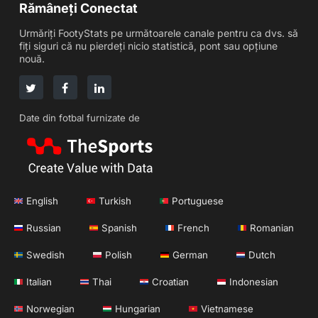
Rămâneți Conectat
Urmăriți FootyStats pe următoarele canale pentru ca dvs. să
fiți siguri că nu pierdeți nicio statistică, pont sau opțiune
nouă.
Date din fotbal furnizate de
English
Turkish
Portuguese
Russian
Spanish
French
Romanian
Swedish
Polish
German
Dutch
Italian
Thai
Croatian
Indonesian
Norwegian
Hungarian
Vietnamese