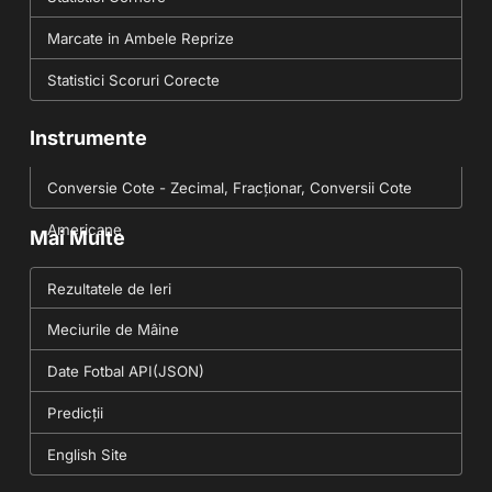
Marcate in Ambele Reprize
Statistici Scoruri Corecte
Instrumente
Conversie Cote - Zecimal, Fracționar, Conversii Cote
Americane
Mai Multe
Rezultatele de Ieri
Meciurile de Mâine
Date Fotbal API(JSON)
Predicții
English Site