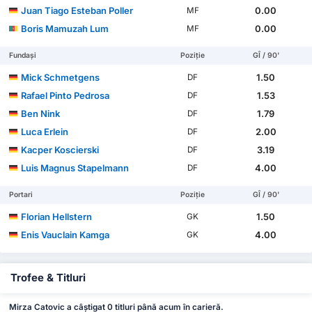
Juan Tiago Esteban Poller
0.00
MF
Boris Mamuzah Lum
0.00
MF
Fundași
Poziție
GÎ / 90'
Mick Schmetgens
1.50
DF
Rafael Pinto Pedrosa
1.53
DF
Ben Nink
1.79
DF
Luca Erlein
2.00
DF
Kacper Koscierski
3.19
DF
Luis Magnus Stapelmann
4.00
DF
Portari
Poziție
GÎ / 90'
Florian Hellstern
1.50
GK
Enis Vauclain Kamga
4.00
GK
Trofee & Titluri
Mirza Catovic a câștigat 0 titluri până acum în carieră.