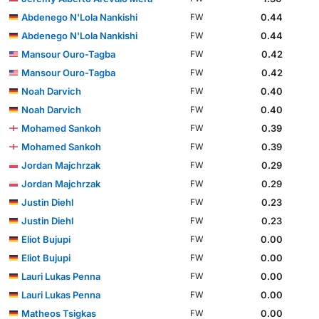
Abdenego N'Lola Nankishi
0.44
FW
Abdenego N'Lola Nankishi
0.44
FW
Mansour Ouro-Tagba
0.42
FW
Mansour Ouro-Tagba
0.42
FW
Noah Darvich
0.40
FW
Noah Darvich
0.40
FW
Mohamed Sankoh
0.39
FW
Mohamed Sankoh
0.39
FW
Jordan Majchrzak
0.29
FW
Jordan Majchrzak
0.29
FW
Justin Diehl
0.23
FW
Justin Diehl
0.23
FW
Eliot Bujupi
0.00
FW
Eliot Bujupi
0.00
FW
Lauri Lukas Penna
0.00
FW
Lauri Lukas Penna
0.00
FW
Matheos Tsigkas
0.00
FW