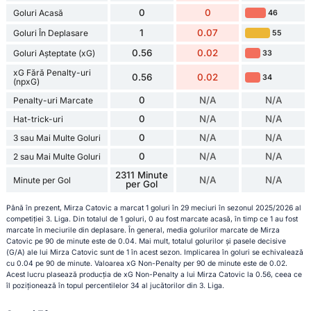
0
0
Goluri Acasă
46
1
0.07
Goluri În Deplasare
55
0.56
0.02
Goluri Așteptate (xG)
33
xG Fără Penalty-uri
0.56
0.02
34
(npxG)
0
N/A
N/A
Penalty-uri Marcate
0
N/A
N/A
Hat-trick-uri
0
N/A
N/A
3 sau Mai Multe Goluri
0
N/A
N/A
2 sau Mai Multe Goluri
2311 Minute
N/A
N/A
Minute per Gol
per Gol
Până în prezent, Mirza Catovic a marcat 1 goluri în 29 meciuri în sezonul 2025/2026 al
competiției 3. Liga. Din totalul de 1 goluri, 0 au fost marcate acasă, în timp ce 1 au fost
marcate în meciurile din deplasare. În general, media golurilor marcate de Mirza
Catovic pe 90 de minute este de 0.04. Mai mult, totalul golurilor și pasele decisive
(G/A) ale lui Mirza Catovic sunt de 1 în acest sezon. Implicarea în goluri se echivalează
cu 0.04 pe 90 de minute. Valoarea xG Non-Penalty per 90 de minute este de 0.02.
Acest lucru plasează producția de xG Non-Penalty a lui Mirza Catovic la 0.56, ceea ce
îl poziționează în topul percentilelor 34 al jucătorilor din 3. Liga.