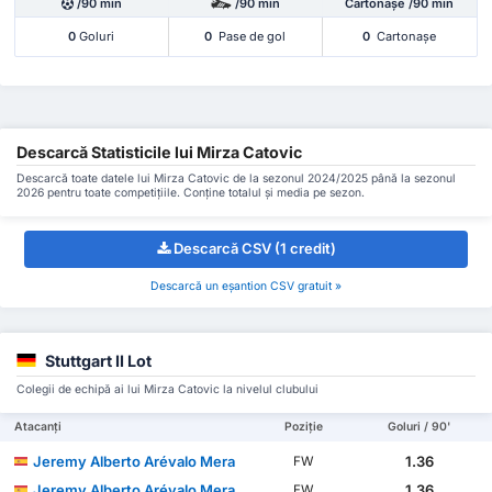
/90 min
/90 min
Cartonașe /90 min
0
Goluri
0
Pase de gol
0
Cartonașe
Descarcă Statisticile lui Mirza Catovic
Descarcă toate datele lui Mirza Catovic de la sezonul 2024/2025 până la sezonul
2026 pentru toate competițiile. Conține totalul și media pe sezon.
Descarcă CSV (1 credit)
Descarcă un eșantion CSV gratuit »
Stuttgart II Lot
Colegii de echipă ai lui Mirza Catovic la nivelul clubului
Atacanți
Poziție
Goluri / 90'
Jeremy Alberto Arévalo Mera
1.36
FW
Jeremy Alberto Arévalo Mera
1.36
FW