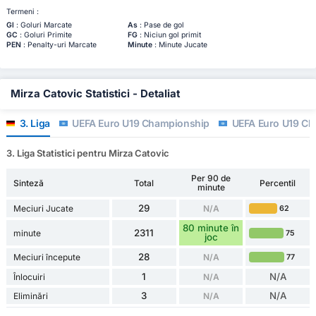
Termeni :
Gl
: Goluri Marcate
As
: Pase de gol
GC
: Goluri Primite
FG
: Niciun gol primit
PEN
: Penalty-uri Marcate
Minute
: Minute Jucate
Mirza Catovic Statistici - Detaliat
3. Liga
UEFA Euro U19 Championship
UEFA Euro U19 Cha
3. Liga Statistici pentru Mirza Catovic
Per 90 de
Sinteză
Total
Percentil
minute
29
Meciuri Jucate
N/A
62
80 minute în
2311
minute
75
joc
28
Meciuri începute
N/A
77
1
N/A
Înlocuiri
N/A
3
N/A
Eliminări
N/A