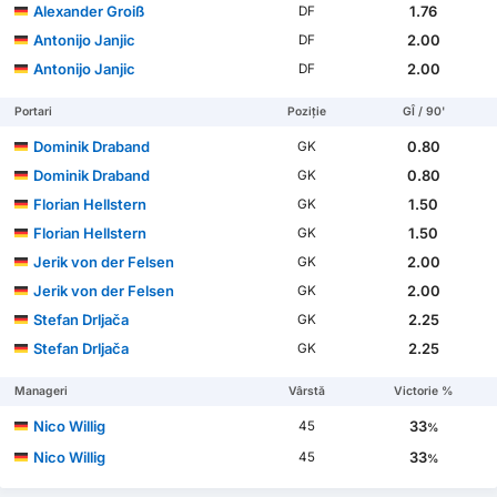
Alexander Groiß
1.76
DF
Antonijo Janjic
2.00
DF
Antonijo Janjic
2.00
DF
Portari
Poziție
GÎ / 90'
Dominik Draband
0.80
GK
Dominik Draband
0.80
GK
Florian Hellstern
1.50
GK
Florian Hellstern
1.50
GK
Jerik von der Felsen
2.00
GK
Jerik von der Felsen
2.00
GK
Stefan Drljača
2.25
GK
Stefan Drljača
2.25
GK
Manageri
Vârstă
Victorie %
Nico Willig
33
45
%
Nico Willig
33
45
%