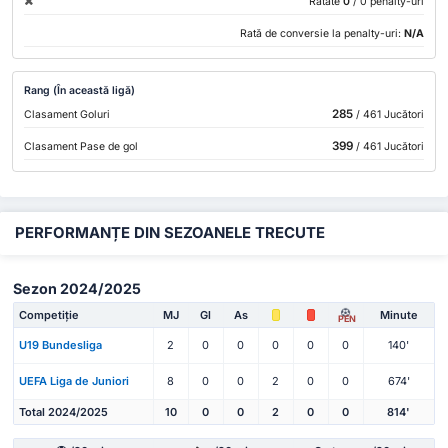
Ratate
0
/ 0 penalty-uri
Rată de conversie la penalty-uri:
N/A
Rang (În această ligă)
285
Clasament Goluri
/ 461 Jucători
399
Clasament Pase de gol
/ 461 Jucători
PERFORMANȚE DIN SEZOANELE TRECUTE
Sezon 2024/2025
Competiție
MJ
Gl
As
Minute
PEN
U19 Bundesliga
2
0
0
0
0
0
140'
UEFA Liga de Juniori
8
0
0
2
0
0
674'
Total 2024/2025
10
0
0
2
0
0
814'