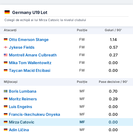
Germany U19 Lot
Colegii de echipă ai lui Mirza Catovic la nivelul clubului
Atacanți
Poziție
Goluri / 90'
Otto Emerson Stange
1.14
FW
Jykese Fields
0.57
FW
Montrell Amare Culbreath
0.27
FW
Mika Tom Wallentowitz
0.00
FW
Taycan Macid Etcibasi
0.00
FW
Mijlocași
Poziție
Pase decisive / 90'
Boris Lumbana
0.70
MF
Moritz Reimers
0.29
MF
Luis Engelns
0.00
MF
Francis-Ikechukwu Onyeka
0.00
MF
Mirza Catovic
0.00
MF
Adin Ličina
0.00
MF