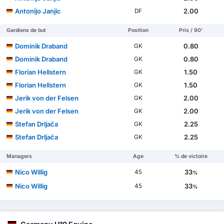
Antonijo Janjic
2.00
DF
Gardiens de but
Position
Pris / 90'
Dominik Draband
0.80
GK
Dominik Draband
0.80
GK
Florian Hellstern
1.50
GK
Florian Hellstern
1.50
GK
Jerik von der Felsen
2.00
GK
Jerik von der Felsen
2.00
GK
Stefan Drljača
2.25
GK
Stefan Drljača
2.25
GK
Managers
Age
% de victoire
Nico Willig
33
45
%
Nico Willig
33
45
%