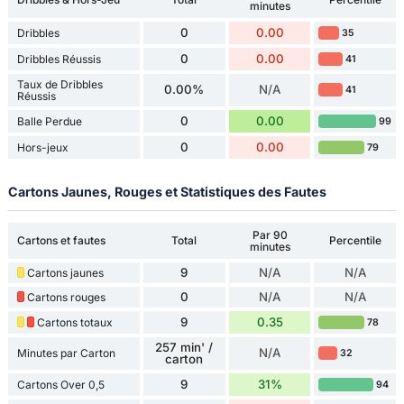
minutes
0
0.00
Dribbles
35
0
0.00
Dribbles Réussis
41
Taux de Dribbles
0.00%
N/A
41
Réussis
0
0.00
Balle Perdue
99
0
0.00
Hors-jeux
79
Cartons Jaunes, Rouges et Statistiques des Fautes
Par 90
Cartons et fautes
Total
Percentile
minutes
9
N/A
N/A
Cartons jaunes
0
N/A
N/A
Cartons rouges
9
0.35
Cartons totaux
78
257 min' /
N/A
Minutes par Carton
32
carton
9
31%
Cartons Over 0,5
94