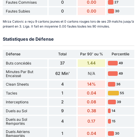
0
0.00
Fautes Commises
27
0
0.00
Fautes Subies
30
Mirza Catovic a reçu 9 cartons jaunes et 0 cartons rouges lors de ses 29 matchs jusqu'à
présent en 3. Liga. Il fait en moyenne 0.00 fautes toutes les 90 minutes.
Statistiques de Défense
Défense
Total
Par 90' ou %
Percentile
37
1.44
Buts concédés
49
Minutes Par But
62 Min'
N/A
49
Encaissé
4
14%
Clean Sheets
36
1
0.04
Tacles
55
2
0.08
Interceptions
39
9
0.38
Duels au Sol
14
Duels au Sol
4
0.17
15
Remportés
Duels Aériens
1
0.04
30
Remportés