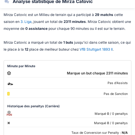
Analyse statistique de Mirza Catovic
Mirza Catovic est un Milieu de terrain qui a participé à
29 matchs
cette
saison en
3. Liga
, jouant un total de
2311 minutes
. Mirza Catovic obtient une
moyenne de
0 assistance
pour chaque 90 minutes ou il est sur le terrain.
Mirza Catovic a marqué un total de
1 buts
jusqu'ici dans cette saison, ce qui
le place à la
12
place de meilleur buteur chez
VfB Stuttgart 1893 II
.
Minute par Minute
Marque un but chaque 2311 minutes
Pas d'Assists
Pas de Sanction
Historique des penaltys (Carrière)
Marqué
0
/ 0 penaltys
PEN
Manqué
0
/ 0 penaltys
Taux de Conversion sur Penalty :
N/A