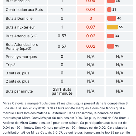
1
0.04
Buts marqués
38
1
0.04
Contribution aux Buts
21
0
0
Buts à Domicile
46
1
0.07
Buts à l'Extérieur
55
0.57
0.02
Buts Attendus (xG)
33
Buts Attendus hors
0.57
0.02
35
Penalty (npxG)
0
N/A
N/A
Penaltys marqués
0
N/A
N/A
Triplé
0
N/A
N/A
3 buts ou plus
0
N/A
N/A
2 buts ou plus
2311 Buts
N/A
N/A
Buts par minute
par minute
Mirza Catovic a marqué 1 buts dans 29 matchs jusqu'à présent dans la compétition 3.
Liga de la saison 2025/2026. 0 des 1 buts ont été marqués à domicile tandis qu'il a
marqué 1 buts lors des matchs à l'extérieur. Dans l'ensemble, le nombre de buts
marqués par Mirza Catovic's par 90 minutes est 0.04. De plus, le total de G/A (buts +
Assists) de Mirza Catovic est de 1 pour cette saison. Sa participation aux buts est de
0.04 par 90 minutes. Son xG hors pénalty par 90 minutes est de 0.02. Cela place la
contribution xG de Mirza Catovic à 0.57, ce qui le positionne dans le top 35 percentile