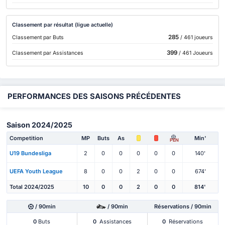
Classement par résultat (ligue actuelle)
285
Classement par Buts
/ 461 joueurs
399
Classement par Assistances
/ 461 Joueurs
PERFORMANCES DES SAISONS PRÉCÉDENTES
Saison 2024/2025
Competition
MP
Buts
As
Min'
PEN
U19 Bundesliga
2
0
0
0
0
0
140'
UEFA Youth League
8
0
0
2
0
0
674'
Total 2024/2025
10
0
0
2
0
0
814'
/ 90min
/ 90min
Réservations / 90min
0
Buts
0
Assistances
0
Réservations