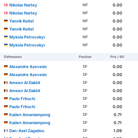
Nikolas Nartey
0.00
MF
Nikolas Nartey
0.00
MF
Yannik Keitel
0.00
MF
Yannik Keitel
0.00
MF
Mykola Petrovskyi
0.00
MF
Mykola Petrovskyi
0.00
MF
Défenseurs
Position
Pris / 90'
Alexandre Azevedo
0.00
DF
Alexandre Azevedo
0.00
DF
Ameen Al Dakhil
0.00
DF
Ameen Al Dakhil
0.00
DF
Paulo Fritschi
0.00
DF
Paulo Fritschi
0.00
DF
Kaden Amaniampong
0.71
DF
Kaden Amaniampong
0.71
DF
Dan-Axel Zagadou
1.09
DF