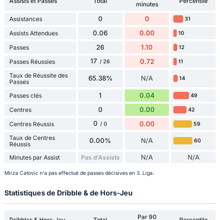
Assists et Passes
Total
Percentile
minutes
0
0
Assistances
31
0.06
0.00
Assists Attendues
10
26
1.10
Passes
12
17
0.72
Passes Réussies
11
/ 26
Taux de Réussite des
65.38%
N/A
14
Passes
1
0.04
Passes clés
49
0
0.00
Centres
42
0
0.00
Centres Réussis
59
/ 0
Taux de Centres
0.00%
N/A
60
Réussis
N/A
N/A
Minutes par Assist
Pas d'Assists
Mirza Catovic n'a pas effectué de passes décisives en 3. Liga.
Statistiques de Dribble & de Hors-Jeu
Par 90
Dribbles & Hors-Jeu
Total
Percentile