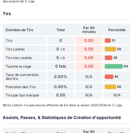
des joueurs de 3. Liga.
Tirs
Par 90
Données de Tirs
Total
Percentile
minutes
0
0.00
Tirs
31
0
0.00
Tirs cadrés
58
/ 0
0
0.00
Tirs non cadrés
38
/ 0
0 fois
0.00
Touche la cage
94
Taux de conversion
0.00%
N/A
45
des tirs
0.00%
N/A
Précision des Tirs
58
0.00
N/A
N/A
Tirs par but marqué
Mirza Catovic n'a pas encore effectué de tirs dans la saison 2025/2026 en 3. Liga.
Assists, Passes, & Statistiques de Création d'opportunité
Par 90