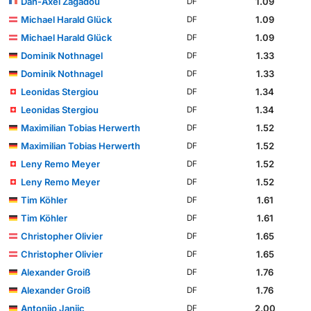
Dan-Axel Zagadou
1.09
DF
Michael Harald Glück
1.09
DF
Michael Harald Glück
1.09
DF
Dominik Nothnagel
1.33
DF
Dominik Nothnagel
1.33
DF
Leonidas Stergiou
1.34
DF
Leonidas Stergiou
1.34
DF
Maximilian Tobias Herwerth
1.52
DF
Maximilian Tobias Herwerth
1.52
DF
Leny Remo Meyer
1.52
DF
Leny Remo Meyer
1.52
DF
Tim Köhler
1.61
DF
Tim Köhler
1.61
DF
Christopher Olivier
1.65
DF
Christopher Olivier
1.65
DF
Alexander Groiß
1.76
DF
Alexander Groiß
1.76
DF
Antonijo Janjic
2.00
DF