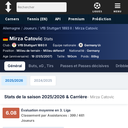
LIGUES
MENU
Corners
Tennis (EN)
API
Premium
Prédiction
Allemagne
/
Joueurs
/
VfB Stuttgart 1893 II
/
Mirza Catovic
Mirza Catovic
Stats
Club :
VfB Stuttgart 1893 II
Équipe nationale :
Germany Under 19
Position :
Milieu de terrain - Milieu défensif
Nationalité :
Germany
Birthplace :
Germ
Age (anniversaire) :
19 (01/5/2007)
Taille :
190cm
Poids :
88kg
Général
Buts, xG , Tirs
Passes et Passes décisives
Dribbl
2025/2026
2024/2025
Stats de la saison 2025/2026 & Carrière
- Mirza Catovic
Évaluation moyenne en 3. Liga
6.08
Classement par Assistances : 399 / 461
Joueurs