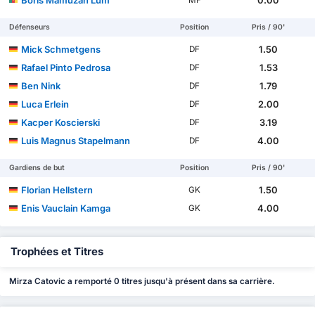
Boris Mamuzah Lum
0.00
MF
Défenseurs
Position
Pris / 90'
Mick Schmetgens
1.50
DF
Rafael Pinto Pedrosa
1.53
DF
Ben Nink
1.79
DF
Luca Erlein
2.00
DF
Kacper Koscierski
3.19
DF
Luis Magnus Stapelmann
4.00
DF
Gardiens de but
Position
Pris / 90'
Florian Hellstern
1.50
GK
Enis Vauclain Kamga
4.00
GK
Trophées et Titres
Mirza Catovic a remporté 0 titres jusqu'à présent dans sa carrière.