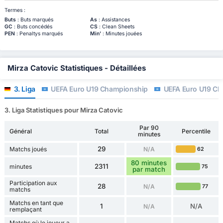
Termes :
Buts
: Buts marqués
As
: Assistances
GC
: Buts concédés
CS
: Clean Sheets
PEN
: Penaltys marqués
Min'
: Minutes jouées
Mirza Catovic Statistiques - Détaillées
3. Liga
UEFA Euro U19 Championship
UEFA Euro U19 Cha
3. Liga Statistiques pour Mirza Catovic
Par 90
Général
Total
Percentile
minutes
29
Matchs joués
N/A
62
80 minutes
2311
minutes
75
par match
Participation aux
28
N/A
77
matchs
Matchs en tant que
1
N/A
N/A
remplaçant
Matchs où le joueur a