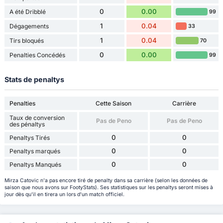
0
0.00
A été Dribblé
99
1
0.04
Dégagements
33
1
0.04
Tirs bloqués
70
0
0.00
Penalties Concédés
99
Stats de penaltys
Penalties
Cette Saison
Carrière
Taux de conversion
Pas de Peno
Pas de Peno
des pénaltys
0
0
Penaltys Tirés
0
0
Penaltys marqués
0
0
Penaltys Manqués
Mirza Catovic n'a pas encore tiré de penalty dans sa carrière (selon les données de
saison que nous avons sur FootyStats). Ses statistiques sur les penaltys seront mises à
jour dès qu'il en tirera un lors d'un match officiel.