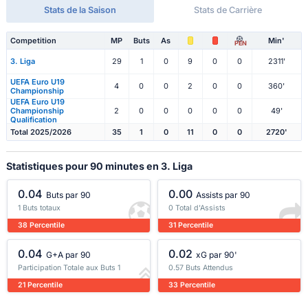
Stats de la Saison
Stats de Carrière
Competition
MP
Buts
As
Min'
PEN
3. Liga
29
1
0
9
0
0
2311'
UEFA Euro U19
4
0
0
2
0
0
360'
Championship
UEFA Euro U19
Championship
2
0
0
0
0
0
49'
Qualification
Total 2025/2026
35
1
0
11
0
0
2720'
Statistiques pour 90 minutes en 3. Liga
0.04
0.00
Buts par 90
Assists par 90
1 Buts totaux
0 Total d'Assists
38 Percentile
31 Percentile
0.04
0.02
G+A par 90
xG par 90'
Participation Totale aux Buts 1
0.57 Buts Attendus
21 Percentile
33 Percentile