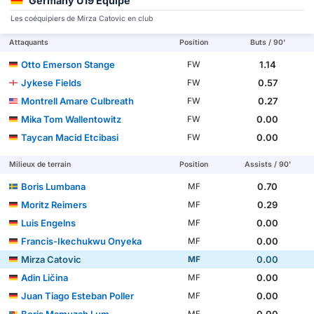
Germany U19 Equipe
Les coéquipiers de Mirza Catovic en club
Attaquants
Position
Buts / 90'
Otto Emerson Stange
1.14
FW
Jykese Fields
0.57
FW
Montrell Amare Culbreath
0.27
FW
Mika Tom Wallentowitz
0.00
FW
Taycan Macid Etcibasi
0.00
FW
Milieux de terrain
Position
Assists / 90'
Boris Lumbana
0.70
MF
Moritz Reimers
0.29
MF
Luis Engelns
0.00
MF
Francis-Ikechukwu Onyeka
0.00
MF
Mirza Catovic
0.00
MF
Adin Ličina
0.00
MF
Juan Tiago Esteban Poller
0.00
MF