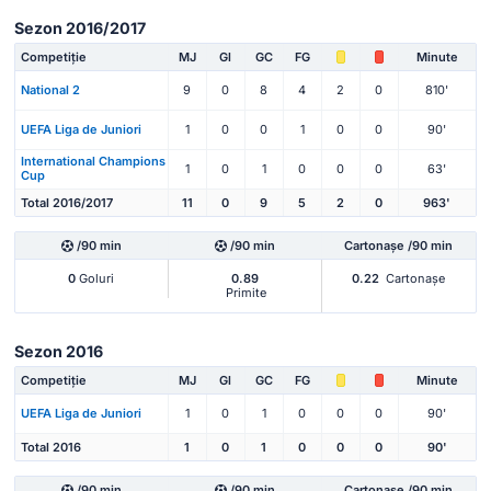
Sezon 2016/2017
Competiție
MJ
Gl
GC
FG
Minute
National 2
9
0
8
4
2
0
810'
UEFA Liga de Juniori
1
0
0
1
0
0
90'
International Champions
1
0
1
0
0
0
63'
Cup
Total 2016/2017
11
0
9
5
2
0
963'
/90 min
/90 min
Cartonașe /90 min
0
Goluri
0.89
0.22
Cartonașe
Primite
Sezon 2016
Competiție
MJ
Gl
GC
FG
Minute
UEFA Liga de Juniori
1
0
1
0
0
0
90'
Total 2016
1
0
1
0
0
0
90'
/90 min
/90 min
Cartonașe /90 min