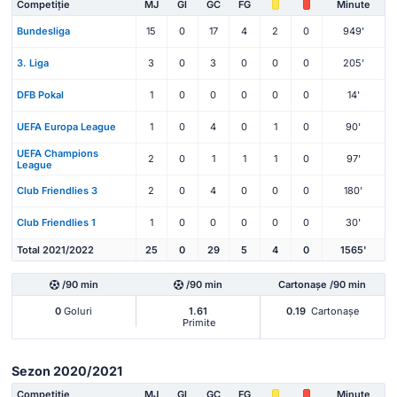
Competiție
MJ
Gl
GC
FG
Minute
Bundesliga
15
0
17
4
2
0
949'
3. Liga
3
0
3
0
0
0
205'
DFB Pokal
1
0
0
0
0
0
14'
UEFA Europa League
1
0
4
0
1
0
90'
UEFA Champions
2
0
1
1
1
0
97'
League
Club Friendlies 3
2
0
4
0
0
0
180'
Club Friendlies 1
1
0
0
0
0
0
30'
Total 2021/2022
25
0
29
5
4
0
1565'
/90 min
/90 min
Cartonașe /90 min
0
Goluri
1.61
0.19
Cartonașe
Primite
Sezon 2020/2021
Competiție
MJ
Gl
GC
FG
Minute