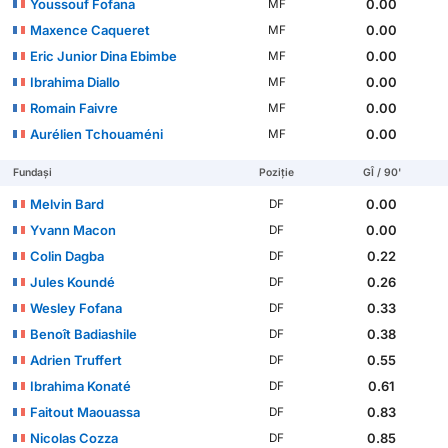
Youssouf Fofana
0.00
MF
Maxence Caqueret
0.00
MF
Eric Junior Dina Ebimbe
0.00
MF
Ibrahima Diallo
0.00
MF
Romain Faivre
0.00
MF
Aurélien Tchouaméni
0.00
MF
Fundași
Poziție
GÎ / 90'
Melvin Bard
0.00
DF
Yvann Macon
0.00
DF
Colin Dagba
0.22
DF
Jules Koundé
0.26
DF
Wesley Fofana
0.33
DF
Benoît Badiashile
0.38
DF
Adrien Truffert
0.55
DF
Ibrahima Konaté
0.61
DF
Faitout Maouassa
0.83
DF
Nicolas Cozza
0.85
DF