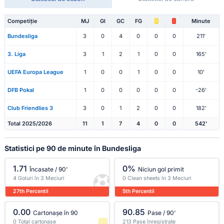
Competiție
MJ
Gl
GC
FG
Minute
Bundesliga
3
0
4
0
0
0
211'
3. Liga
3
1
2
1
0
0
165'
UEFA Europa League
1
0
0
1
0
0
10'
DFB Pokal
1
0
0
0
0
0
-26'
Club Friendlies 3
3
0
1
2
0
0
182'
Total 2025/2026
11
1
7
4
0
0
542'
Statistici pe 90 de minute în Bundesliga
1.71
0%
Încasate / 90'
Niciun gol primit
4 Goluri în 3 Meciuri
0 Clean sheets în 3 Meciuri
27th Percentil
5th Percentil
0.00
90.85
Cartonașe în 90
Pase / 90'
0 Total cartonașe
213 Pase înregistrate