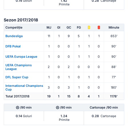
0.14
Goluri
1.42
0.28
Cartonașe
Primite
Sezon 2017/2018
Competiție
MJ
Gl
GC
FG
Minute
Bundesliga
11
1
9
5
1
1
653'
DFB Pokal
1
0
0
1
1
0
90'
UEFA Europa League
1
0
0
1
1
0
90'
UEFA Champions
2
0
2
0
0
0
88'
League
DFL Super Cup
1
0
1
0
1
0
77'
International Champions
3
0
3
1
0
0
180'
Cup
Total 2017/2018
19
1
15
8
4
1
1178'
/90 min
/90 min
Cartonașe /90 min
0.14
Goluri
1.24
0.28
Cartonașe
Primite