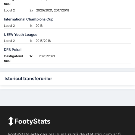
final
Locul 2
2x
2020/2021, 2017/2018
International Champions Cup
Locul 2
1x
2018
UEFA Youth League
Locul 2
1x
2015/2016
DFB Pokal
Câștigătorul
1x
2020/2021
final
Istoricul transferurilor
FootyStats este cea mai bună sursă de statistici cum ar fi