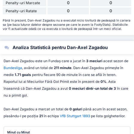
0
0
Penalty-uri Marcate
0
0
Penalty-uri Ratate
Până în prezent, Dan-Axel Zagadou nu a executat nicio lovitură de pedeapsă în cariera
sa (pe baza tuturor datelor despre sezoane pe care le avem la FootyStats). Statisticile
vor fi actualizate odată ce va executa o lovitură de pedeapsă într-un meci oficial.
Analiza Statistică pentru Dan-Axel Zagadou
Dan-Axel Zagadou este un Fundaș care a jucat în
3 meciuri
acest sezon de
Bundesliga
, având un total de
211 minute
. Dan-Axel Zagadou primește în
medie
1.71 goals
pentru fiecare 90 de minute în care se află în teren.
Raportul lui al Meciurilor Fără Gol Primit este în prezent de
0%
. Asta
înseamnă că Dan-Axel Zagadou a avut
0 meciuri dintr-un total de 3
în care
nu a primit gol.
Dan-Axel Zagadou a marcat un total de
0 goluri
până acum în acest sezon,
plasându-l pe poziția
21
în echipa
VfB Stuttgart 1893
pe lista golgheterilor.
Minut cu Minut