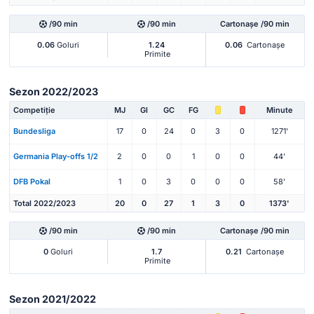
/90 min
/90 min
Cartonașe /90 min
0.06
Goluri
1.24
0.06
Cartonașe
Primite
Sezon 2022/2023
Competiție
MJ
Gl
GC
FG
Minute
Bundesliga
17
0
24
0
3
0
1271'
Germania Play-offs 1/2
2
0
0
1
0
0
44'
DFB Pokal
1
0
3
0
0
0
58'
Total 2022/2023
20
0
27
1
3
0
1373'
/90 min
/90 min
Cartonașe /90 min
0
Goluri
1.7
0.21
Cartonașe
Primite
Sezon 2021/2022