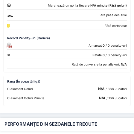
Marchează un gol la fiecare
N/A minute (Fără goluri)
Fără pase decisive
Fără cartonașe
Record Penalty-uri (Carieră)
A marcat
0
/ 0 penalty-uri
PEN
Ratate
0
/ 0 penalty-uri
Rată de conversie la penalty-uri:
N/A
Rang (În această ligă)
N/A
Clasament Goluri
/ 388 Jucători
N/A
Clasament Goluri Primite
/ 166 Jucători
PERFORMANȚE DIN SEZOANELE TRECUTE