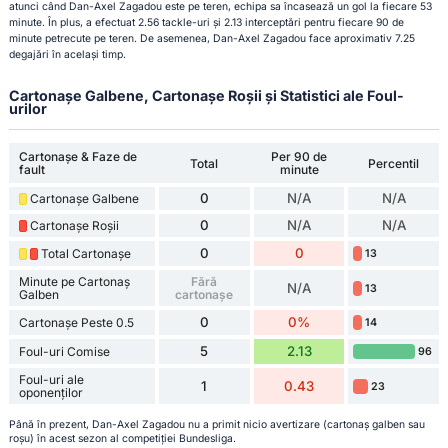
atunci când Dan-Axel Zagadou este pe teren, echipa sa încasează un gol la fiecare 53
minute. În plus, a efectuat 2.56 tackle-uri și 2.13 interceptări pentru fiecare 90 de
minute petrecute pe teren. De asemenea, Dan-Axel Zagadou face aproximativ 7.25
degajări în același timp.
Cartonașe Galbene, Cartonașe Roșii și Statistici ale Foul-
urilor
Cartonașe & Faze de
Per 90 de
Total
Percentil
fault
minute
0
N/A
N/A
Cartonașe Galbene
0
N/A
N/A
Cartonașe Roșii
0
0
Total Cartonașe
13
Minute pe Cartonaș
Fără
N/A
13
Galben
cartonașe
0
0%
Cartonașe Peste 0.5
14
5
2.13
Foul-uri Comise
96
Foul-uri ale
1
0.43
23
oponenților
Până în prezent, Dan-Axel Zagadou nu a primit nicio avertizare (cartonaș galben sau
roșu) în acest sezon al competiției Bundesliga.