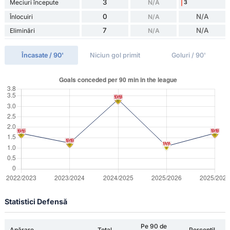
3
Meciuri începute
N/A
3
0
N/A
Înlocuiri
N/A
7
N/A
Eliminări
N/A
Încasate / 90'
Niciun gol primit
Goluri / 90'
Statistici Defensă
Pe 90 de
Apărare
Total
Percentil