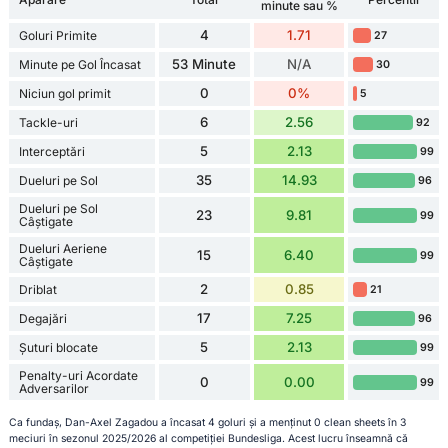
minute sau %
4
1.71
Goluri Primite
27
53 Minute
N/A
Minute pe Gol Încasat
30
0
0%
Niciun gol primit
5
6
2.56
Tackle-uri
92
5
2.13
Interceptări
99
35
14.93
Dueluri pe Sol
96
Dueluri pe Sol
23
9.81
99
Câștigate
Dueluri Aeriene
15
6.40
99
Câștigate
2
0.85
Driblat
21
17
7.25
Degajări
96
5
2.13
Șuturi blocate
99
Penalty-uri Acordate
0
0.00
99
Adversarilor
Ca fundaș, Dan-Axel Zagadou a încasat 4 goluri și a menținut 0 clean sheets în 3
meciuri în sezonul 2025/2026 al competiției Bundesliga. Acest lucru înseamnă că