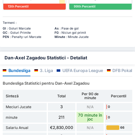
13th Percentil
99th Percentil
Termeni :
Gl
: Goluri Marcate
As
: Pase de gol
GC
: Goluri Primite
FG
: Niciun gol primit
PEN
: Penalty-uri Marcate
Minute
: Minute Jucate
Dan-Axel Zagadou Statistici - Detaliat
Bundesliga
3. Liga
UEFA Europa League
DFB Pokal
Bundesliga Statistici pentru Dan-Axel Zagadou
Per 90 de
Sinteză
Total
Percentil
minute
3
Meciuri Jucate
N/A
0
70 minute în
211
minute
0
joc
€2,830,000
Salariu Anual
N/A
66