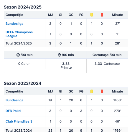
Sezon 2024/2025
Competiție
MJ
Gl
GC
FG
Minute
Bundesliga
2
0
1
0
1
0
27'
UEFA Champions
1
0
0
0
0
0
1'
League
Total 2024/2025
3
0
1
0
1
0
28'
/90 min
/90 min
Cartonașe /90 min
0
Goluri
3.33
3.33
Cartonașe
Primite
Sezon 2023/2024
Competiție
MJ
Gl
GC
FG
Minute
Bundesliga
19
1
20
6
1
0
1453'
DFB Pokal
3
0
0
3
0
0
270'
Club Friendlies 3
1
0
0
0
0
0
46'
Total 2023/2024
23
1
20
9
1
0
1769'