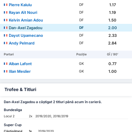
Pierre Kalulu
1.17
DF
Rayan Aït Nouri
1.19
DF
Kelvin Amian Adou
1.50
DF
Dan-Axel Zagadou
2.00
DF
Dayot Upamecano
2.33
DF
Andy Pelmard
2.84
DF
Portari
Poziție
GÎ / 90'
Alban Lafont
0.77
GK
Illan Meslier
1.00
GK
Trofee & Titluri
Dan-Axel Zagadou a câștigat 2 titluri până acum în carieră.
Bundesliga
Locul 2
2x
2019/2020, 2018/2019
Super Cup
Câștigătorul
1x
2019/2020