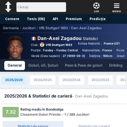
LIGI
MENIU
Cornere
Tenis (EN)
API
Premium
Predicție
Germania
/
Jucători
/
VfB Stuttgart 1893
/
Dan-Axel Zagadou
Dan-Axel Zagadou
Statistici
Echipa Naționlă :
France U21
Club :
VfB Stuttgart 1893
Poziție :
Fundaș - Fundaș Central
Naționalitate :
France
Picior 
Vârstă (Data nașterii) :
27 (1999-06-3)
Înălțime :
196cm
Greutat
General
Goluri, xG, Șuturi
Pase & Pase de goluri
Dribling
2025/2026
2024/2025
2023/2024
2022/2023
202
2025/2026 & Statistici de carieră
- Dan-Axel Zagadou
Rating mediu în Bundesliga
7.32
Clasament Goluri Primite : -1 / 388 Jucători
Statistici de sezon
Statistici de carieră