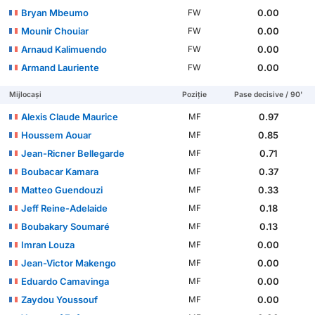
Bryan Mbeumo
0.00
FW
Mounir Chouiar
0.00
FW
Arnaud Kalimuendo
0.00
FW
Armand Lauriente
0.00
FW
Mijlocași
Poziție
Pase decisive / 90'
Alexis Claude Maurice
0.97
MF
Houssem Aouar
0.85
MF
Jean-Ricner Bellegarde
0.71
MF
Boubacar Kamara
0.37
MF
Matteo Guendouzi
0.33
MF
Jeff Reine-Adelaide
0.18
MF
Boubakary Soumaré
0.13
MF
Imran Louza
0.00
MF
Jean-Victor Makengo
0.00
MF
Eduardo Camavinga
0.00
MF
Zaydou Youssouf
0.00
MF