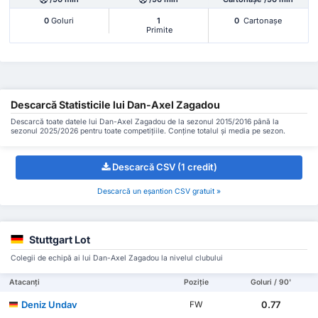
0
Goluri
1
0
Cartonașe
Primite
Descarcă Statisticile lui Dan-Axel Zagadou
Descarcă toate datele lui Dan-Axel Zagadou de la sezonul 2015/2016 până la
sezonul 2025/2026 pentru toate competițiile. Conține totalul și media pe sezon.
Descarcă CSV (1 credit)
Descarcă un eșantion CSV gratuit »
Stuttgart Lot
Colegii de echipă ai lui Dan-Axel Zagadou la nivelul clubului
Atacanți
Poziție
Goluri / 90'
Deniz Undav
0.77
FW