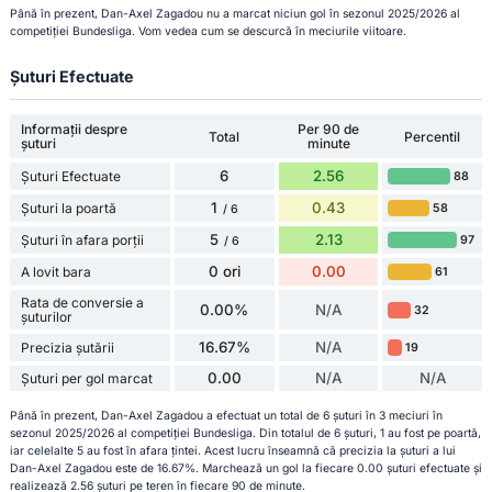
Până în prezent, Dan-Axel Zagadou nu a marcat niciun gol în sezonul 2025/2026 al
competiției Bundesliga. Vom vedea cum se descurcă în meciurile viitoare.
Șuturi Efectuate
Informații despre
Per 90 de
Total
Percentil
șuturi
minute
6
2.56
Șuturi Efectuate
88
1
0.43
Șuturi la poartă
58
/ 6
5
2.13
Șuturi în afara porții
97
/ 6
0 ori
0.00
A lovit bara
61
Rata de conversie a
0.00%
N/A
32
șuturilor
16.67%
N/A
Precizia șutării
19
0.00
N/A
N/A
Șuturi per gol marcat
Până în prezent, Dan-Axel Zagadou a efectuat un total de 6 șuturi în 3 meciuri în
sezonul 2025/2026 al competiției Bundesliga. Din totalul de 6 șuturi, 1 au fost pe poartă,
iar celelalte 5 au fost în afara țintei. Acest lucru înseamnă că precizia la șuturi a lui
Dan-Axel Zagadou este de 16.67%. Marchează un gol la fiecare 0.00 șuturi efectuate și
realizează 2.56 șuturi pe teren în fiecare 90 de minute.