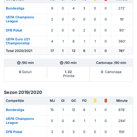
Bundesliga
9
0
4
3
0
0
272'
UEFA Champions
2
0
0
0
0
0
19'
League
DFB Pokal
2
0
0
2
0
0
90'
UEFA Euro U21
4
1
8
1
1
0
360'
Championship
Total 2020/2021
17
1
12
6
1
0
741'
/90 min
/90 min
Cartonașe /90 min
0
Goluri
1.32
0
Cartonașe
Primite
Sezon 2019/2020
Competiție
MJ
Gl
GC
FG
Minute
Bundesliga
15
1
12
8
1
0
978'
UEFA Champions
5
0
4
1
1
0
284'
League
DFB Pokal
2
0
3
0
0
0
156'