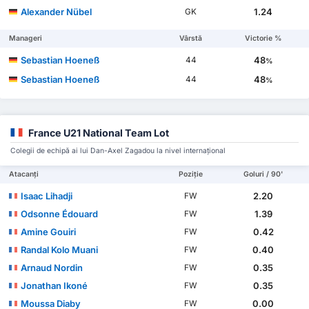
Alexander Nübel
1.24
GK
Manageri
Vârstă
Victorie %
Sebastian Hoeneß
48
44
%
Sebastian Hoeneß
48
44
%
France U21 National Team Lot
Colegii de echipă ai lui Dan-Axel Zagadou la nivel internațional
Atacanți
Poziție
Goluri / 90'
Isaac Lihadji
2.20
FW
Odsonne Édouard
1.39
FW
Amine Gouiri
0.42
FW
Randal Kolo Muani
0.40
FW
Arnaud Nordin
0.35
FW
Jonathan Ikoné
0.35
FW
Moussa Diaby
0.00
FW