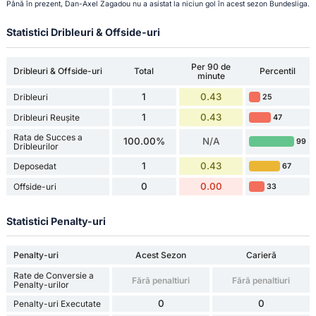
Până în prezent, Dan-Axel Zagadou nu a asistat la niciun gol în acest sezon Bundesliga.
Statistici Dribleuri & Offside-uri
Per 90 de
Dribleuri & Offside-uri
Total
Percentil
minute
1
0.43
Dribleuri
25
1
0.43
Dribleuri Reușite
47
Rata de Succes a
100.00%
N/A
99
Dribleurilor
1
0.43
Deposedat
67
0
0.00
Offside-uri
33
Statistici Penalty-uri
Penalty-uri
Acest Sezon
Carieră
Rate de Conversie a
Fără penaltiuri
Fără penaltiuri
Penalty-urilor
0
0
Penalty-uri Executate