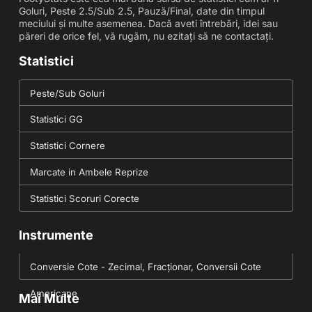
Goluri, Peste 2.5/Sub 2.5, Pauză/Final, date din timpul
meciului și multe asemenea. Dacă aveti întrebări, idei sau
păreri de orice fel, vă rugăm, nu ezitați să ne contactați.
Statistici
Peste/Sub Goluri
Statistici GG
Statistici Cornere
Marcate in Ambele Reprize
Statistici Scoruri Corecte
Instrumente
Conversie Cote - Zecimal, Fracționar, Conversii Cote
Americane
Mai Multe