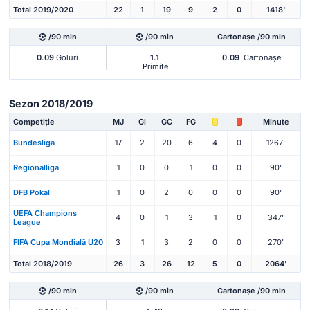
Total 2019/2020
22
1
19
9
2
0
1418'
/90 min
/90 min
Cartonașe /90 min
0.09
Goluri
1.1
0.09
Cartonașe
Primite
Sezon 2018/2019
Competiție
MJ
Gl
GC
FG
Minute
Bundesliga
17
2
20
6
4
0
1267'
Regionalliga
1
0
0
1
0
0
90'
DFB Pokal
1
0
2
0
0
0
90'
UEFA Champions
4
0
1
3
1
0
347'
League
FIFA Cupa Mondială U20
3
1
3
2
0
0
270'
Total 2018/2019
26
3
26
12
5
0
2064'
/90 min
/90 min
Cartonașe /90 min