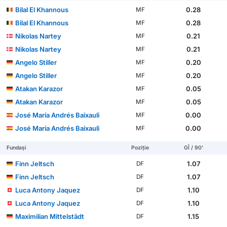
Bilal El Khannous
0.28
MF
Bilal El Khannous
0.28
MF
Nikolas Nartey
0.21
MF
Nikolas Nartey
0.21
MF
Angelo Stiller
0.20
MF
Angelo Stiller
0.20
MF
Atakan Karazor
0.05
MF
Atakan Karazor
0.05
MF
José María Andrés Baixauli
0.00
MF
José María Andrés Baixauli
0.00
MF
Fundași
Poziție
GÎ / 90'
Finn Jeltsch
1.07
DF
Finn Jeltsch
1.07
DF
Luca Antony Jaquez
1.10
DF
Luca Antony Jaquez
1.10
DF
Maximilian Mittelstädt
1.15
DF