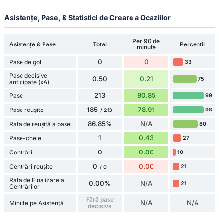
Asistențe, Pase, & Statistici de Creare a Ocaziilor
Per 90 de
Asistențe & Pase
Total
Percentil
minute
0
0
Pase de gol
33
Pase decisive
0.50
0.21
75
anticipate (xA)
213
90.85
Pase
99
185
78.91
Pase reușite
98
/ 213
86.85%
N/A
Rata de reușită a pasei
80
1
0.43
Pase-cheie
27
0
0.00
Centrări
10
0
0.00
Centrări reușite
21
/ 0
Rata de Finalizare a
0.00%
N/A
21
Centrărilor
Fără pase
N/A
N/A
Minute pe Asistență
decisive