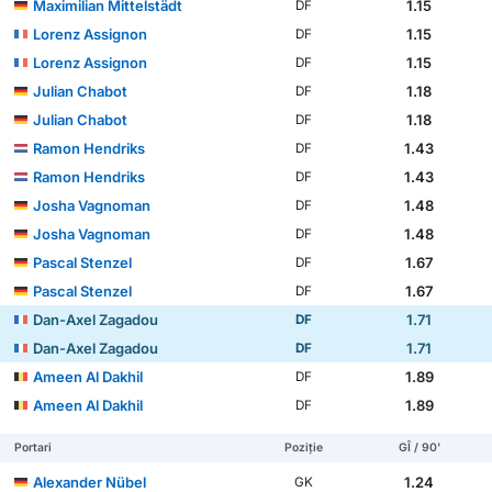
Maximilian Mittelstädt
1.15
DF
Lorenz Assignon
1.15
DF
Lorenz Assignon
1.15
DF
Julian Chabot
1.18
DF
Julian Chabot
1.18
DF
Ramon Hendriks
1.43
DF
Ramon Hendriks
1.43
DF
Josha Vagnoman
1.48
DF
Josha Vagnoman
1.48
DF
Pascal Stenzel
1.67
DF
Pascal Stenzel
1.67
DF
Dan-Axel Zagadou
1.71
DF
Dan-Axel Zagadou
1.71
DF
Ameen Al Dakhil
1.89
DF
Ameen Al Dakhil
1.89
DF
Portari
Poziție
GÎ / 90'
Alexander Nübel
1.24
GK