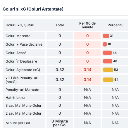
Goluri și xG (Goluri Așteptate)
Per 90 de
Goluri, xG, Șuturi
Total
Percentil
minute
0
0
Goluri Marcate
31
0
0
Goluri + Pase decisive
18
0
0
Goluri Acasă
44
0
0
Goluri În Deplasare
48
0.32
0.14
Goluri Așteptate (xG)
52
xG Fără Penalty-uri
0.32
0.14
54
(npxG)
0
N/A
N/A
Penalty-uri Marcate
0
N/A
N/A
Hat-trick-uri
0
N/A
N/A
3 sau Mai Multe Goluri
0
N/A
N/A
2 sau Mai Multe Goluri
0 Minute
N/A
N/A
Minute per Gol
per Gol