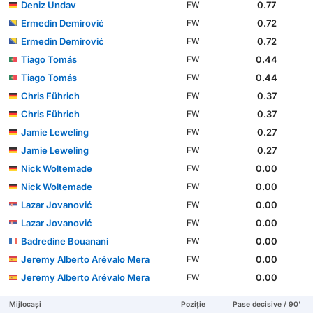
Deniz Undav
0.77
FW
Ermedin Demirović
0.72
FW
Ermedin Demirović
0.72
FW
Tiago Tomás
0.44
FW
Tiago Tomás
0.44
FW
Chris Führich
0.37
FW
Chris Führich
0.37
FW
Jamie Leweling
0.27
FW
Jamie Leweling
0.27
FW
Nick Woltemade
0.00
FW
Nick Woltemade
0.00
FW
Lazar Jovanović
0.00
FW
Lazar Jovanović
0.00
FW
Badredine Bouanani
0.00
FW
Jeremy Alberto Arévalo Mera
0.00
FW
Jeremy Alberto Arévalo Mera
0.00
FW
Mijlocași
Poziție
Pase decisive / 90'