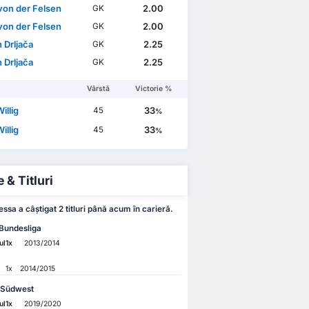
von der Felsen
2.00
GK
von der Felsen
2.00
GK
 Drljača
2.25
GK
 Drljača
2.25
GK
Vârstă
Victorie %
illig
33
45
%
illig
33
45
%
 & Titluri
ssa a câștigat 2 titluri până acum în carieră.
Bundesliga
ul
1x
2013/2014
1x
2014/2015
 Südwest
ul
1x
2019/2020