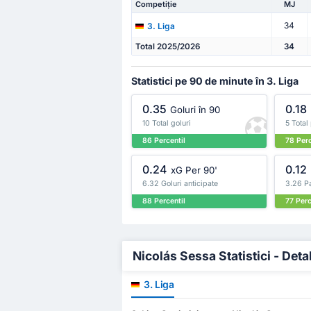
Competiție
MJ
34
3. Liga
Total 2025/2026
34
Statistici pe 90 de minute în 3. Liga
0.35
0.18
Goluri în 90
10 Total goluri
5 Total
86 Percentil
78 Perc
0.24
0.12
xG Per 90'
6.32 Goluri anticipate
3.26 Pa
88 Percentil
77 Perc
Nicolás Sessa Statistici - Detal
3. Liga