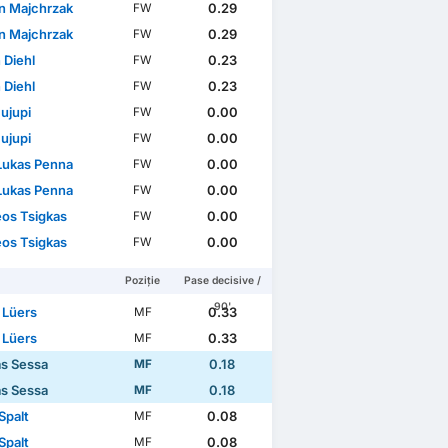
n Majchrzak
0.29
FW
n Majchrzak
0.29
FW
 Diehl
0.23
FW
 Diehl
0.23
FW
Bujupi
0.00
FW
Bujupi
0.00
FW
 Lukas Penna
0.00
FW
 Lukas Penna
0.00
FW
os Tsigkas
0.00
FW
os Tsigkas
0.00
FW
Poziție
Pase decisive /
90'
 Lüers
0.33
MF
 Lüers
0.33
MF
ás Sessa
0.18
MF
ás Sessa
0.18
MF
Spalt
0.08
MF
Spalt
0.08
MF