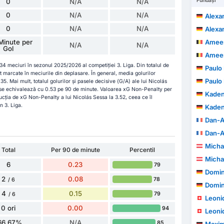
Fundași
0
N/A
N/A
0
N/A
N/A
Alexa
0
N/A
N/A
Alexa
Minute per
Ameen
N/A
N/A
Gol
Ameen
34 meciuri în sezonul 2025/2026 al competiției 3. Liga. Din totalul de
Paulo 
st marcate în meciurile din deplasare. În general, media golurilor
Paulo 
. Mai mult, totalul golurilor și pasele decisive (G/A) ale lui Nicolás
i se echivalează cu 0.53 pe 90 de minute. Valoarea xG Non-Penalty per
Kade
ucția de xG Non-Penalty a lui Nicolás Sessa la 3.52, ceea ce îl
n 3. Liga.
Kade
Dan-A
Dan-A
Micha
Total
Per 90 de minute
Percentil
Micha
6
0.23
79
Domin
2
0.08
78
/ 6
Domin
4
0.15
79
/ 6
Leoni
0 ori
0.00
94
Leoni
66.67%
N/A
85