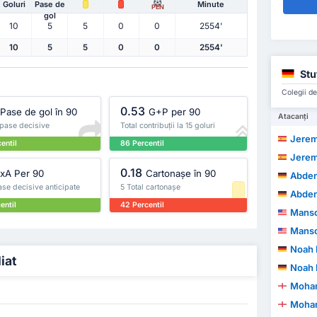
Goluri
Pase de
Minute
PEN
gol
10
5
5
0
0
2554'
10
5
5
0
0
2554'
Stut
Colegii de
0.53
Pase de gol în 90
G+P per 90
Atacanți
 pase decisive
Total contribuții la 15 goluri
Jeremy A
entil
86 Percentil
Jeremy A
0.18
xA Per 90
Cartonașe în 90
Abdeneg
se decisive anticipate
5 Total cartonașe
Abdeneg
entil
42 Percentil
Manso
Manso
Noah 
iat
Noah 
Moha
Moha