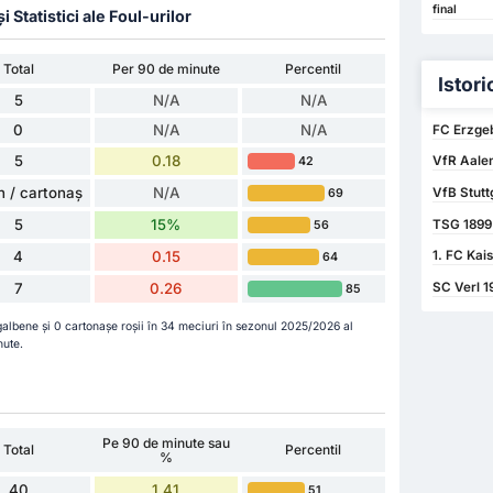
final
Statistici ale Foul-urilor
Total
Per 90 de minute
Percentil
Istori
5
N/A
N/A
0
N/A
N/A
FC Erzgeb
5
0.18
VfR Aalen
42
n / cartonaș
N/A
VfB Stutt
69
5
15%
TSG 1899 
56
4
0.15
1. FC Kai
64
7
0.26
SC Verl 19
85
galbene și 0 cartonașe roșii în 34 meciuri în sezonul 2025/2026 al
nute.
Pe 90 de minute sau
Total
Percentil
%
40
1.41
51