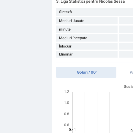
3. Liga Statistici pentru Nicolás Sessa
Sinteză
Meciuri Jucate
minute
Meciuri începute
Înlocuiri
Eliminări
Goluri / 90'
P