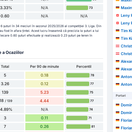
Maximil
33.33%
N/A
Maximil
73
Leny 
0.60
N/A
N/A
Leny 
 6 șuturi în 34 meciuri în sezonul 2025/2026 al competiției 3. Liga. Din
Tim K
 au fost în afara țintei. Acest lucru înseamnă că precizia la șuturi a lui
care 0.60 șuturi efectuate și realizează 0.23 șuturi pe teren în
Tim K
Christ
e a Ocaziilor
Christ
Alexa
Total
Per 90 de minute
Percentil
Alexa
5
0.18
78
Antoni
3.26
0.12
77
Antoni
139
5.23
75
Portari
18
4.44
77
/ 139
Domin
84.89%
N/A
74
Domin
3
0.11
71
Floria
7
0.26
81
Floria