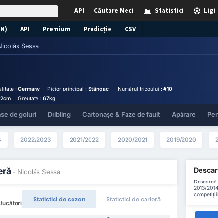
API
Căutare Meci
Statistici
Ligi
EN)
API
Premium
Predicție
CSV
Nicolás Sessa
litate :
Germany
Picior principal :
Stângaci
Numărul tricoului :
#10
72cm
Greutate :
67kg
se de goluri
Dribling
Cartonașe & Faze de fault
Apărare
Pen
4
2022/2023
2021/2022
2020/2021
2019/2020
Descarc
eră
- Nicolás Sessa
Descarcă t
2013/2014
competiții
Statistici de sezon
Statistici de carieră
Jucători