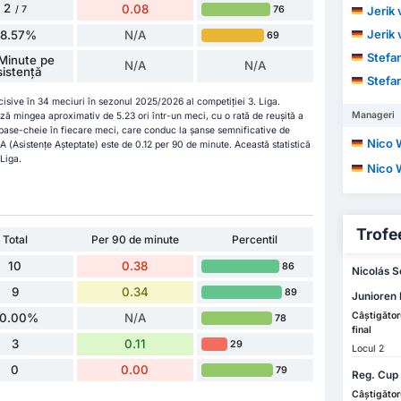
2
0.08
76
/ 7
Jerik 
Jerik 
28.57%
N/A
69
Stefan
Minute pe
N/A
N/A
sistență
Stefan
cisive în 34 meciuri în sezonul 2025/2026 al competiției 3. Liga.
Manageri
ză mingea aproximativ de 5.23 ori într-un meci, cu o rată de reușită a
pase-cheie în fiecare meci, care conduc la șanse semnificative de
Nico W
A (Asistențe Așteptate) este de 0.12 per 90 de minute. Această statistică
 Liga.
Nico W
Trofee
Total
Per 90 de minute
Percentil
10
0.38
86
Nicolás Se
9
0.34
89
Junioren 
Câștigător
0.00%
N/A
78
final
3
0.11
29
Locul 2
0
0.00
79
Reg. Cup
Câștigător