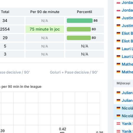
Jorda
Jorda
Total
Per 90 de minute
Percentil
Justin
34
N/A
86
Justin
2554
75 minute în joc
80
Eliot 
29
N/A
80
Eliot 
5
N/A
N/A
Lauri
3
N/A
N/A
Lauri
Mathe
Mathe
ase decisive / 90'
Goluri + Pase decisive / 90'
Mijlocași
Julian
Julian
Nicol
Nicol
Yanik 
Yanik 