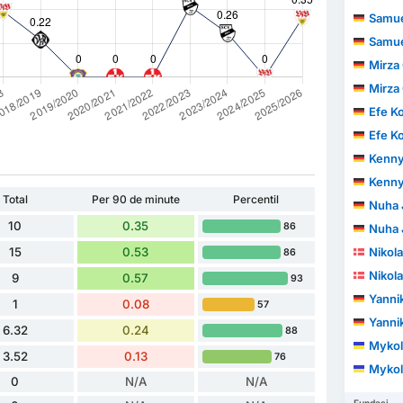
Samue
Samue
Mirza
Mirza
Efe Ko
Efe Ko
Kenny
Kenny
Total
Per 90 de minute
Percentil
Nuha 
10
0.35
86
Nuha 
15
0.53
Nikol
86
Nikol
9
0.57
93
Yannik
1
0.08
57
Yannik
6.32
0.24
88
Mykol
3.52
0.13
76
Mykol
0
N/A
N/A