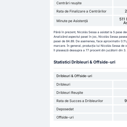
Centrări reușite
Rata de Finalizare a Centrărilor
511 
Minute pe Asistență
A
Până în prezent, Nicolás Sessa a asistat la 5 pase de
Analizând aspectul pasei în joc, Nicolás Sessa pasea
pasei de 84.89. De asemenea, face aproximativ 0.11 
marcare. În general, producția lui Nicolás Sessa de x
îl plasează deasupra a 77 procent din jucătorii din 3.
Statistici Dribleuri & Offside-uri
Dribleuri & Offside-uri
Dribleuri
Dribleuri Reușite
9
Rata de Succes a Dribleurilor
Deposedat
Offside-uri