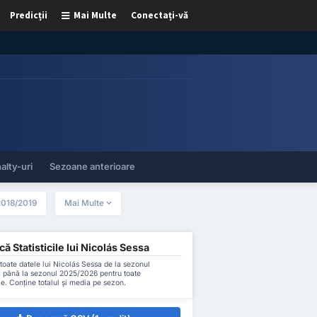
Predicții
Mai Multe
Conectați-vă
alty-uri
Sezoane anterioare
2018/2019
Mai Multe
ă Statisticile lui Nicolás Sessa
oate datele lui Nicolás Sessa de la sezonul
 până la sezonul 2025/2026 pentru toate
le. Conține totalul și media pe sezon.