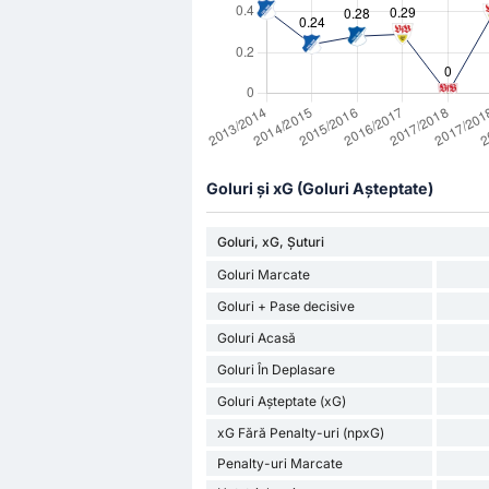
Goluri și xG (Goluri Așteptate)
Goluri, xG, Șuturi
Goluri Marcate
Goluri + Pase decisive
Goluri Acasă
Goluri În Deplasare
Goluri Așteptate (xG)
xG Fără Penalty-uri (npxG)
Penalty-uri Marcate