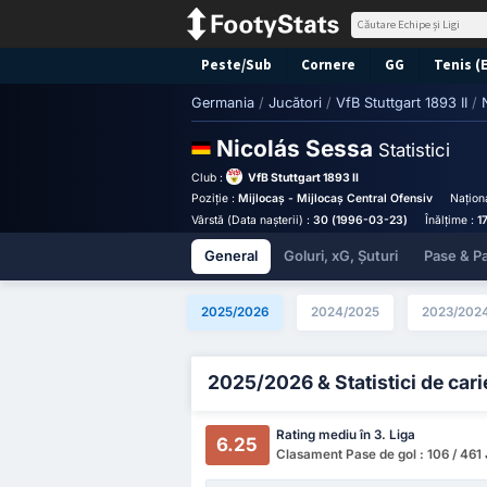
Peste/Sub
Cornere
GG
Tenis (
Germania
/
Jucători
/
VfB Stuttgart 1893 II
/
Nicolás Sessa
Statistici
Club :
VfB Stuttgart 1893 II
Poziție :
Mijlocaș - Mijlocaș Central Ofensiv
Naționa
Vârstă (Data nașterii) :
30 (1996-03-23)
Înălțime :
1
General
Goluri, xG, Șuturi
Pase & Pa
2025/2026
2024/2025
2023/202
2025/2026 & Statistici de cari
Rating mediu în 3. Liga
6.25
Clasament Pase de gol : 106 / 461 