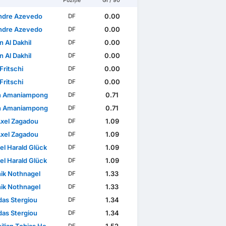
Poziție
GÎ / 90'
ndre Azevedo
0.00
DF
ndre Azevedo
0.00
DF
 Al Dakhil
0.00
DF
 Al Dakhil
0.00
DF
Fritschi
0.00
DF
Fritschi
0.00
DF
n Amaniampong
0.71
DF
n Amaniampong
0.71
DF
xel Zagadou
1.09
DF
xel Zagadou
1.09
DF
el Harald Glück
1.09
DF
el Harald Glück
1.09
DF
ik Nothnagel
1.33
DF
ik Nothnagel
1.33
DF
das Stergiou
1.34
DF
das Stergiou
1.34
DF