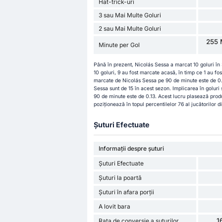
Hat-trick-uri
3 sau Mai Multe Goluri
2 sau Mai Multe Goluri
255 
Minute per Gol
Până în prezent, Nicolás Sessa a marcat 10 goluri în 
10 goluri, 9 au fost marcate acasă, în timp ce 1 au fo
marcate de Nicolás Sessa pe 90 de minute este de 0.35
Sessa sunt de 15 în acest sezon. Implicarea în golur
90 de minute este de 0.13. Acest lucru plasează prod
poziționează în topul percentilelor 76 al jucătorilor di
Șuturi Efectuate
Informații despre șuturi
Șuturi Efectuate
Șuturi la poartă
Șuturi în afara porții
A lovit bara
1
Rata de conversie a șuturilor