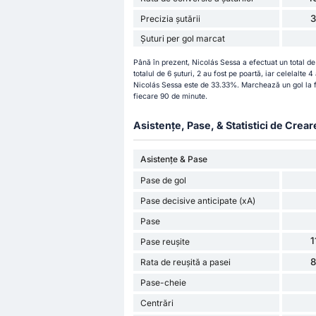
Precizia șutării
Șuturi per gol marcat
Până în prezent, Nicolás Sessa a efectuat un total de
totalul de 6 șuturi, 2 au fost pe poartă, iar celelalte 4
Nicolás Sessa este de 33.33%. Marchează un gol la fie
fiecare 90 de minute.
Asistențe, Pase, & Statistici de Crear
Asistențe & Pase
Pase de gol
Pase decisive anticipate (xA)
Pase
1
Pase reușite
Rata de reușită a pasei
Pase-cheie
Centrări