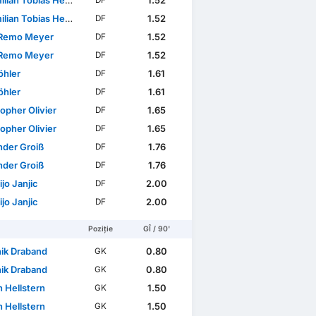
ian Tobias Herwerth
1.52
DF
ian Tobias Herwerth
1.52
DF
Remo Meyer
1.52
DF
Remo Meyer
1.52
DF
öhler
1.61
DF
öhler
1.61
DF
opher Olivier
1.65
DF
opher Olivier
1.65
DF
nder Groiß
1.76
DF
nder Groiß
1.76
DF
jo Janjic
2.00
DF
jo Janjic
2.00
DF
Poziție
GÎ / 90'
ik Draband
0.80
GK
ik Draband
0.80
GK
n Hellstern
1.50
GK
n Hellstern
1.50
GK