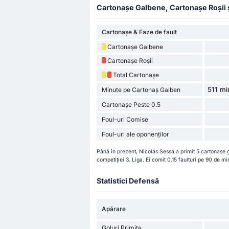
Cartonașe Galbene, Cartonașe Roșii și 
Cartonașe & Faze de fault
Cartonașe Galbene
Cartonașe Roșii
Total Cartonașe
511 mi
Minute pe Cartonaș Galben
Cartonașe Peste 0.5
Foul-uri Comise
Foul-uri ale oponenților
Până în prezent, Nicolás Sessa a primit 5 cartonașe 
competiției 3. Liga. Ei comit 0.15 faulturi pe 90 de mi
Statistici Defensă
Apărare
Goluri Primite