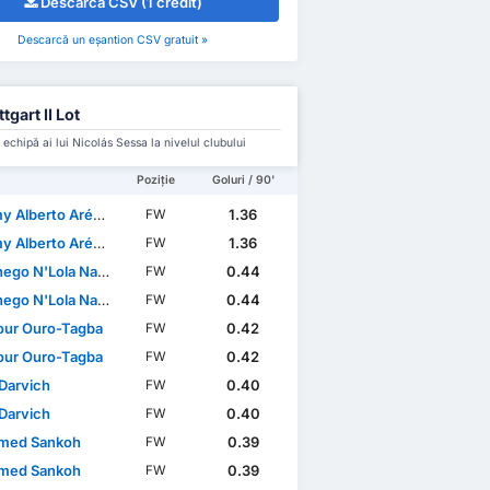
Descarcă CSV (1 credit)
Descarcă un eșantion CSV gratuit »
tgart II Lot
 echipă ai lui Nicolás Sessa la nivelul clubului
Poziție
Goluri / 90'
lberto Arévalo Mera
1.36
FW
lberto Arévalo Mera
1.36
FW
o N'Lola Nankishi
0.44
FW
o N'Lola Nankishi
0.44
FW
ur Ouro-Tagba
0.42
FW
ur Ouro-Tagba
0.42
FW
Darvich
0.40
FW
Darvich
0.40
FW
med Sankoh
0.39
FW
med Sankoh
0.39
FW