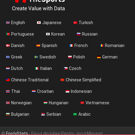
English
Japanese
Turkish
Portuguese
Korean
Russian
Danish
Spanish
French
Romanian
Greek
Swedish
Polish
German
Dutch
Italian
Czech
Chinese Traditional
Chinese Simplified
Thai
Croatian
Indonesian
Norwegian
Hungarian
Vietnamese
Bulgarian
Serbian
Arabic
©
FootyStats
- Făcut din Iubire Pentru Jocul Minunat