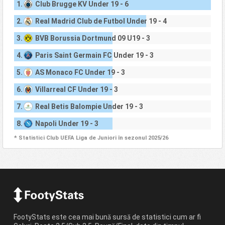
1.
Club Brugge KV Under 19 - 6
2.
Real Madrid Club de Futbol Under 19 - 4
3.
BVB Borussia Dortmund 09 U19 - 3
4.
Paris Saint Germain FC Under 19 - 3
5.
AS Monaco FC Under 19 - 3
6.
Villarreal CF Under 19 - 3
7.
Real Betis Balompie Under 19 - 3
8.
Napoli Under 19 - 3
* Statistici Club UEFA Liga de Juniori în sezonul 2025/26
FootyStats este cea mai bună sursă de statistici cum ar fi