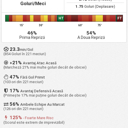
Samuel Under 19
Goluri/Meci
1.75
Goluri (Deplasare)
BVB Borussia
7
4
0
3
13
12
+1
20
Dortmund 09 U19
HT
FT
AFC Ajax Under 19
7
3
1
3
25
18
+7
21
15'
30'
60'
75'
1 FC Koln U19
5
3
1
1
11
6
+5
22
46%
54%
FK Dinamo Minsk
7
3
1
3
7
8
-1
23
U19
Prima Repriză
A Doua Repriză
FC Dynamo Kyiv
5
3
1
1
7
8
-1
24
23.3
Under 19
min/Gol
(854 Goluri în 221 meciuri)
Liverpool FC Under
7
3
1
3
9
15
-6
25
19
21%
+
Avantaj Atac Acasă
Bayer 04
(Marcheză 21% mai multe goluri decât de obicei)
7
3
1
3
11
19
-8
26
Leverkusen U19
47%
Fără Gol Primit
AS Monaco FC
7
3
0
4
22
13
+9
27
(103 ori din 221 meciuri)
Under 19
PSV Eindhoven
17%
7
2
3
2
14
10
+4
Avantaj Defensivă Acasă
28
Under 19
(Primește 17% mai puține goluri decât de obicei)
SC Fotbal Club
4
3
0
1
10
8
+2
29
56%
FCSB SA Under 19
Ambele Echipe Au Marcat
(126 ori din 221 meciuri)
Shelbourne U19
4
2
2
0
14
3
+11
30
125%
Eintracht Frankfurt
- Foarte Mare Risc
8
2
2
4
17
16
+1
31
U19
(Scorul este extrem de imprevizibil)