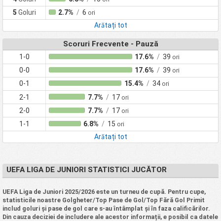
5
Goluri
2.7%
/
6
ori
Arătați tot
Scoruri Frecvente - Pauză
1-0
17.6%
/
39
ori
0-0
17.6%
/
39
ori
0-1
15.4%
/
34
ori
2-1
7.7%
/
17
ori
2-0
7.7%
/
17
ori
1-1
6.8%
/
15
ori
Arătați tot
UEFA LIGA DE JUNIORI STATISTICI JUCĂTOR
UEFA Liga de Juniori 2025/2026 este un turneu de cupă. Pentru cupe,
statisticile noastre Golgheter/Top Pase de Gol/Top Fără Gol Primit
includ goluri și pase de gol care s-au întâmplat și în faza calificărilor.
Din cauza deciziei de includere ale acestor informații, e posibil ca datele