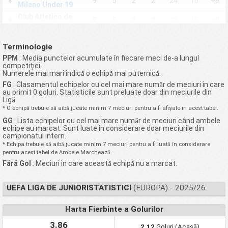
9
5
2
2
24
15
+9
8
Milano Under 19
Club Atletico de
9
5
2
2
23
15
+8
9
Madrid Under 19
Athletic Club Bilbao
7
4
3
0
19
9
+10
10
Under 19
Terminologie
Legia Warszawa
PPM
: Media punctelor acumulate în fiecare meci de-a lungul
8
5
0
3
19
13
+6
11
Under 19
competiției.
Numerele mai mari indică o echipă mai puternică.
FC Barcelona
7
4
2
1
15
11
+4
12
Under 19
FG
: Clasamentul echipelor cu cel mai mare număr de meciuri în care
au primit 0 goluri. Statisticile sunt preluate doar din meciurile din
AZ Alkmaar Under
Ligă.
6
4
1
1
19
9
+10
13
19
* O echipă trebuie să aibă jucate minim 7 meciuri pentru a fi afișate în acest tabel.
Manchester City FC
7
4
1
2
21
11
+10
GG
14
: Lista echipelor cu cel mai mare număr de meciuri când ambele
Under 19
echipe au marcat. Sunt luate în considerare doar meciurile din
campionatul intern.
FC Dinamo Tbilisi
6
4
1
1
12
6
+6
15
Under 19
* Echipa trebuie să aibă jucate minim 7 meciuri pentru a fi luată în considerare
pentru acest tabel de Ambele Marchează.
HJK Helsinki Under
8
3
4
1
15
14
+1
16
Fără Gol
19
: Meciuri în care această echipă nu a marcat.
Real Betis
6
4
0
2
21
9
+12
17
Balompie Under 19
UEFA LIGA DE JUNIORISTATISTICI
(EUROPA) - 2025/26
Tottenham
Hotspur FC Under
7
4
0
3
29
19
+10
18
Harta Fierbinte a Golurilor
19
Maccabi Haifa
3.86
6
3
3
0
11
7
+4
2.12
Goluri (Acasă)
19