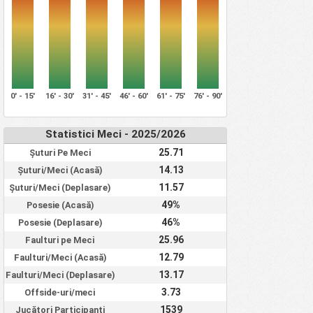
0' - 15'
16' - 30'
31' - 45'
46' - 60'
61' - 75'
76' - 90'
Statistici Meci - 2025/2026
25.71
Șuturi Pe Meci
14.13
Șuturi/Meci (Acasă)
11.57
Șuturi/Meci (Deplasare)
49%
Posesie (Acasă)
46%
Posesie (Deplasare)
25.96
Faulturi pe Meci
12.79
Faulturi/Meci (Acasă)
13.17
Faulturi/Meci (Deplasare)
3.73
Offside-uri/meci
1539
Jucători Participanți