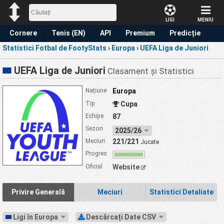
LIGI
MENIU
Cornere
Tenis (EN)
API
Premium
Predicție
Statistici Fotbal de FootyStats
›
Europa
›
UEFA Liga de Juniori
UEFA Liga de Juniori
Clasament și Statistici
Națiune
Europa
Tip
Cupa
Echipe
87
Sezon
2025/26
Meciuri
221/221
Jucate
Progres
Oficial
Website
Privire Generală
Meciuri
Statistici Detaliate
Ligi în Europa
Descărcați Date CSV