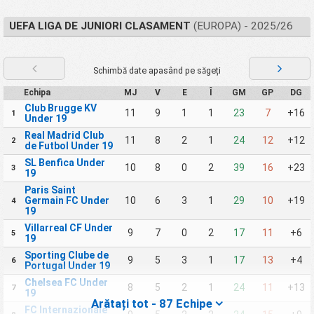
UEFA LIGA DE JUNIORI CLASAMENT
(EUROPA) - 2025/26
Schimbă date apasând pe săgeți
Echipa
MJ
V
E
Î
GM
GP
DG
Club Brugge KV
11
9
1
1
23
7
+16
1
Under 19
Real Madrid Club
11
8
2
1
24
12
+12
2
de Futbol Under 19
SL Benfica Under
10
8
0
2
39
16
+23
3
19
Paris Saint
Germain FC Under
10
6
3
1
29
10
+19
4
19
Villarreal CF Under
9
7
0
2
17
11
+6
5
19
Sporting Clube de
9
5
3
1
17
13
+4
6
Portugal Under 19
Chelsea FC Under
8
5
2
1
24
11
+13
7
19
Arătați tot - 87 Echipe
FC Internazionale