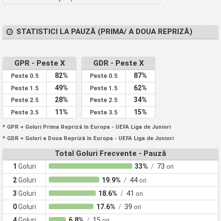
STATISTICI LA PAUZĂ (PRIMA/ A DOUA REPRIZĂ)
GPR - Peste X
GDR - Peste X
82%
87%
Peste 0.5
Peste 0.5
49%
62%
Peste 1.5
Peste 1.5
28%
34%
Peste 2.5
Peste 2.5
11%
15%
Peste 3.5
Peste 3.5
* GPR = Goluri Prima Repriză în Europa - UEFA Liga de Juniori
* GDR = Goluri a Doua Repriză în Europa - UEFA Liga de Juniori
Total Goluri Frecvente - Pauză
1
Goluri
33%
/
73
ori
2
Goluri
19.9%
/
44
ori
3
Goluri
18.6%
/
41
ori
0
Goluri
17.6%
/
39
ori
4
Goluri
6.8%
/
15
ori