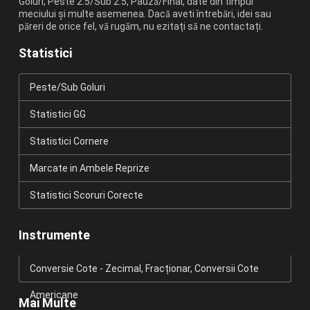
Goluri, Peste 2.5/Sub 2.5, Pauză/Final, date din timpul
meciului și multe asemenea. Dacă aveti întrebări, idei sau
păreri de orice fel, vă rugăm, nu ezitați să ne contactați.
Statistici
Peste/Sub Goluri
Statistici GG
Statistici Cornere
Marcate in Ambele Reprize
Statistici Scoruri Corecte
Instrumente
Conversie Cote - Zecimal, Fracționar, Conversii Cote
Americane
Mai Multe