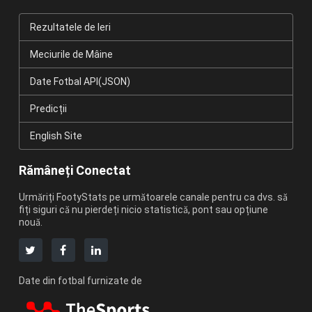
Rezultatele de Ieri
Meciurile de Mâine
Date Fotbal API(JSON)
Predicții
English Site
Rămâneți Conectat
Urmăriți FootyStats pe următoarele canale pentru ca dvs. să
fiți siguri că nu pierdeți nicio statistică, pont sau opțiune
nouă.
Date din fotbal furnizate de