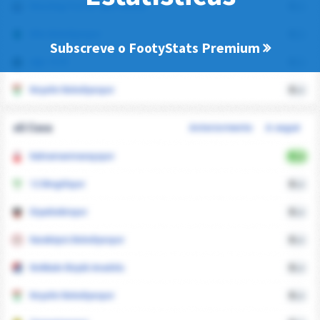
Mazidagi Fosfat Spor Kulubu
0
xG
Kilis Belediyespor
0
xG
Subscreve o FootyStats Premium
Ağrı 1970
0
xG
Kırşehir Belediyespor
0
xG
xG Casa
Anteriormente
A seguir
Kahramanmaraşspor
0
xG
12 Bingölspor
0
xG
Diyarbekirspor
0
xG
Karaköprü Belediyespor
0
xG
Kırıkkale Büyük Anadolu
0
xG
Kırşehir Belediyespor
0
xG