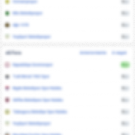
Osmaniyespor
0
xG
Kilis Belediyespor
0
xG
Ağrı 1970
0
xG
Yeşilyurt Belediyespor
0
xG
xG Fora
Anteriormente
A seguir
Kapadokya Goremespor
0
xG
Turk Metal 1963 Spor
0
xG
Nigde Belediyesi Spor Kulubu
0
xG
Silifke Belediyesi Spor Kulubu
0
xG
Talasgucu Belediye Spor Kulubu
0
xG
Yeşilyurt Belediyespor
0
xG