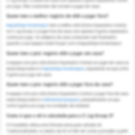
3. Lig Group 2 a atuar em casa com apenas 0 golos esperando contra
por jogo. Eles costumam dar-se bem a jogar em casa.
Quem tem o melhor registo de xGA a jogar fora?
Kapadokya Goremespor
tem a melhor xGA (Golos Esperados Contra)
na 3. Lig Group 2 a jogar fora de casa com apenas 0 golos esperados
contra por jogo. Os adeptos da casa costumam sair frustrados
quando a sua equipa mede forças com a Kapadokya Goremespor.
Quem tem o pior registo xGA a jogar em casa?
A equipa com pior xGA (Golos Esperados Contra) ao jogar em casa na
atual temporada é o
Kapadokya Goremespor
, esperando-se que sofra
0 golos por jogo em casa.
Quem tem o pior registo xGA a jogar fora de casa?
A equipa com pior xGA (Golos Esperados Contra) a jogar fora de casa
nesta temporada é o
Kahramanmaraşspor
, perspetivando-se que
sofra 0 golos por jogo na condição de visitante.
Como é que o xG é calculada para a 3. Lig Group 2?
O FootyStats utiliza uma fórmula única para calcular xG.
Tradicionalmente, os dados de xG só têm em conta a posição a partir