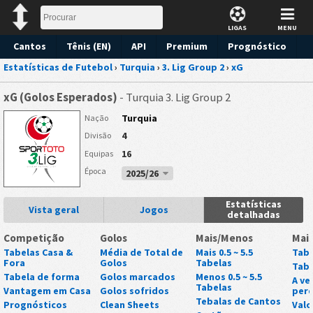
LIGAS
MENU
Cantos
Tênis (EN)
API
Premium
Prognóstico
Estatísticas de Futebol
›
Turquia
›
3. Lig Group 2
›
xG
xG (Golos Esperados)
- Turquia 3. Lig Group 2
Turquia
Nação
4
Divisão
16
Equipas
Época
2025/26
Estatísticas
Vista geral
Jogos
detalhadas
Competição
Golos
Mais/Menos
Mai
Tabelas Casa &
Média de Total de
Mais 0.5 ~ 5.5
Tabe
Fora
Golos
Tabelas
Tabe
Tabela de forma
Golos marcados
Menos 0.5 ~ 5.5
A ve
Tabelas
Vantagem em Casa
Golos sofridos
perd
Tebalas de Cantos
Prognósticos
Clean Sheets
Valo