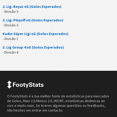
2. Lig: Beyaz xG (Golos Esperados)
- Divisão 3
2. Lig: Playoff xG (Golos Esperados)
- Divisão 3
Kadın Süper Ligi xG (Golos Esperados)
- Divisão 1
3. Lig Group 4 xG (Golos Esperados)
- Divisão 4
O FootyStats é a tua melhor fonte de estatísticas para mercados
de Golos, Mais 2.5/Menos 2.5, INT/RF, estatísticas dinâmicas ao
vivo e muito mais. Se tiveres algumas questões ou feedbacks,
não hesites em entrar em contacto.