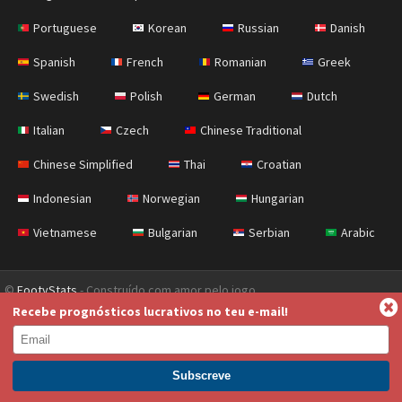
Portuguese
Korean
Russian
Danish
Spanish
French
Romanian
Greek
Swedish
Polish
German
Dutch
Italian
Czech
Chinese Traditional
Chinese Simplified
Thai
Croatian
Indonesian
Norwegian
Hungarian
Vietnamese
Bulgarian
Serbian
Arabic
©
FootyStats
- Construído com amor pelo jogo
Recebe prognósticos lucrativos no teu e-mail!
Contacta-nos
Sobre
Ajuda
Política de Privacidade
Terms & Conditions (English)
News (English)
Torna-te Premium