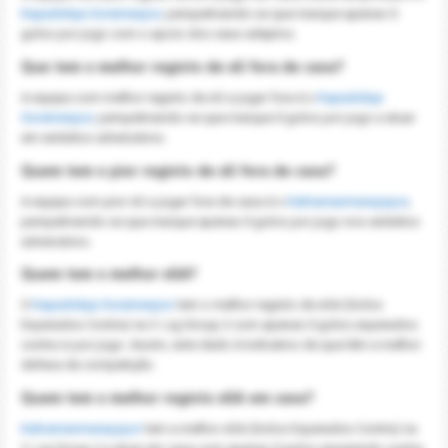
Kapadokya Goremespor
, perspetivando-se que marque apenas 0
golos por jogo com o apoio dos seus adeptos.
Que tem o melhor registo de xG fora de casa?
A equipa com melhor registo de xG a jogar fora é o
Kapadokya
Goremespor
, perspetivando-se que marque 0 golos por jogo a atuar
em estádios adversários.
Quem tem o pior registo de xG fora de casa?
A equipa com pior xG a jogar fora de casa é o
Kahramanmaraşspor
,
perspetivando-se que marque apenas 0 golos por jogo nos estádios
adversários.
Quem tem o melhor xGA?
O
Kapadokya Goremespor
tem o melhor registo de xGA (Golos
Esperados Contra) na 3. Lig Group 2 com apenas 0 golos esperados
contra si por jogo. Assim, este dado é indicativo de que têm a melhor
defesa da competição.
Quem tem o melhor registo xGA em casa?
Kahramanmaraşspor
tem a melhor xGA (Golos Esperados Contra) na