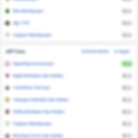
Kilis Belediyespor
0
xGA
Ağrı 1970
0
xGA
Yeşilyurt Belediyespor
0
xGA
xGF Casa
Anteriormente
A seguir
Kapadokya Goremespor
0
xGA
Nigde Belediyesi Spor Kulubu
0
xGA
Turk Metal 1963 Spor
0
xGA
Talasgucu Belediye Spor Kulubu
0
xGA
Silifke Belediyesi Spor Kulubu
0
xGA
Yeşilyurt Belediyespor
0
xGA
Mazidagi Fosfat Spor Kulubu
0
xGA