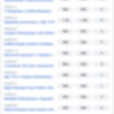
Diyarbekirspor x Kahramanmaraşspor
18/04 | 1-1
N/A
N/A
2
12 Bingölspor x Silifke Belediyesi Spor Kulubu
18/04 | 2-3
1.35
1.68
5
Kapadokya Goremespor x Ağrı 1970
18/04 | 2-0
N/A
N/A
2
Yeşilyurt Belediyespor x Kilis Belediyespor
18/04 | 3-2
N/A
N/A
5
Kırıkkale Büyük Anadolu x Karaköprü Belediyespor
12/04 | 1-4
N/A
N/A
5
Kahramanmaraşspor x Talasgucu Belediye Spor Kulubu
12/04 | 0-5
N/A
N/A
5
Turk Metal 1963 Spor x Kırşehir Belediyespor
12/04 | 0-1
N/A
N/A
1
Ağrı 1970 x Yeşilyurt Belediyespor
12/04 | 0-1
N/A
N/A
1
Nigde Belediyesi Spor Kulubu x Mazidagi Fosfat Spor Kulubu
12/04 | 2-1
N/A
N/A
3
Karaköprü Belediyespor x Kapadokya Goremespor
12/04 | 6-0
N/A
N/A
6
Silifke Belediyesi Spor Kulubu x Kırıkkale Büyük Anadolu