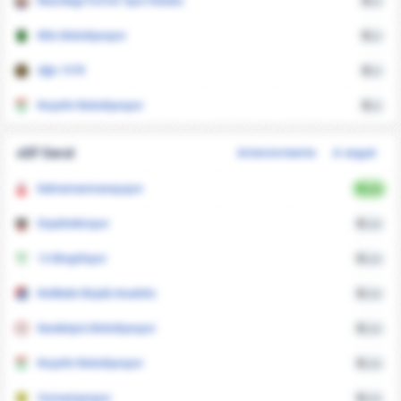
Mazidagi Fosfat Spor Kulubu
0
xG
Kilis Belediyespor
0
xG
Ağrı 1970
0
xG
Kırşehir Belediyespor
0
xG
xGF Geral
Anteriormente
A seguir
Kahramanmaraşspor
0
xGA
Diyarbekirspor
0
xGA
12 Bingölspor
0
xGA
Kırıkkale Büyük Anadolu
0
xGA
Karaköprü Belediyespor
0
xGA
Kırşehir Belediyespor
0
xGA
Osmaniyespor
0
xGA