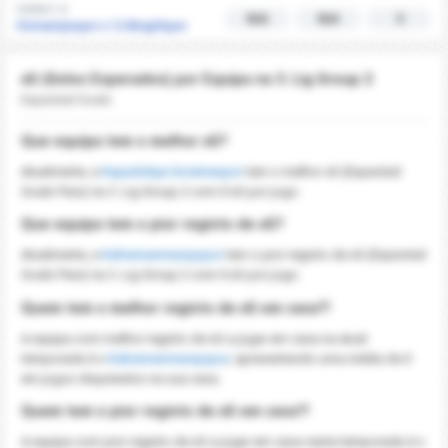
12/04 | 1-2
N/A
N/A
3
Osmaniyespor x 12 Bingölspor
xG (Golos Esperados) por Equipa na 3. Lig Group 2
Expected Goals
Que equipa tem o melhor xG?
Atualmente, a
Kapadokya Goremespor
tem o melhor xG (Expected
Goals Para) na 3. Lig Group 2 com 0 xG por jogo.
Que equipa tem o pior registo de xG?
Atualmente, a
Kahramanmaraşspor
tem o pior registo de xG (Expected
Goals Para) na 3. Lig Group 2 com 0 xG por jogo.
Quem tem o melhor registo de xG em casa?!
A equipa com melhor registo de xG a jogar em casa na atual
temporada é o
Kahramanmaraşspor
, apresentando uma média de 0
em jogos disputados na sua casa.
Quem tem o pior registo de xG em casa?!
A equipa com pior registo de xG a jogar em casa nesta temporada é o