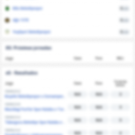
Kilis Belediyespor
0
xGA
Ağrı 1970
0
xGA
Yeşilyurt Belediyespor
0
xGA
XG: Próximas jornadas
Jogo
Casa
Fora
MGJ
xG - Resultados
Total de
Jogo
Casa
Fora
Golos
18/04 | 0-2
N/A
N/A
2
Kırşehir Belediyespor x Osmaniyespor
18/04 | 3-0
N/A
N/A
3
Mazidagi Fosfat Spor Kulubu x Turk Metal 1963 Spor
18/04 | 3-2
N/A
N/A
5
Talasgucu Belediye Spor Kulubu x Nigde Belediyesi Spor Kulubu
18/04 | 2-2
N/A
N/A
4