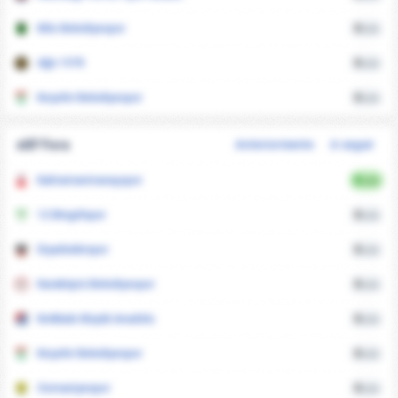
Kilis Belediyespor
0
xGA
Ağrı 1970
0
xGA
Kırşehir Belediyespor
0
xGA
xGF Fora
Anteriormente
A seguir
Kahramanmaraşspor
0
xGA
12 Bingölspor
0
xGA
Diyarbekirspor
0
xGA
Karaköprü Belediyespor
0
xGA
Kırıkkale Büyük Anadolu
0
xGA
Kırşehir Belediyespor
0
xGA
Osmaniyespor
0
xGA