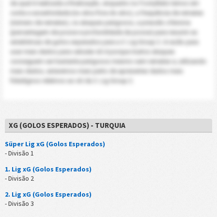
da qual é realizada a finalização, enquanto no FootyStats temos em
conta a assertividade (no alvo/fora do alvo), a frequência de remates
(número de remates), os ataques perigosos, a pressão ofensiva
(percentagem de posse e profundidade da posse) para resumir as
estatísticas de golos esperados para a 3. Lig Group 2. A razão para
usar mais dados para calcular xG é porque muitos ataques
conseguem ser bastante perigosos mesmo sem remates e, utilizando
mais dados, estaremos mais perto de apresentar dados mais
fidedignos relativos ao xG da 3. Lig Group 2.
XG (GOLOS ESPERADOS) - TURQUIA
Süper Lig xG (Golos Esperados)
- Divisão 1
1. Lig xG (Golos Esperados)
- Divisão 2
2. Lig xG (Golos Esperados)
- Divisão 3