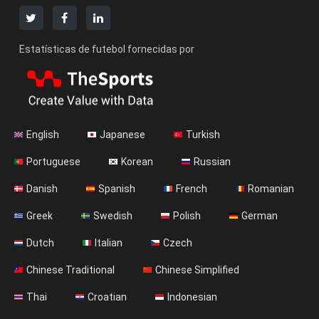
Estatísticas de futebol fornecidas por
English
Japanese
Turkish
Portuguese
Korean
Russian
Danish
Spanish
French
Romanian
Greek
Swedish
Polish
German
Dutch
Italian
Czech
Chinese Traditional
Chinese Simplified
Thai
Croatian
Indonesian