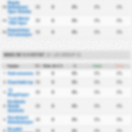
Nigde
Belediyesi
30
0
0%
0%
0%
14
Spor Kulubu
Turk Metal
30
0
0%
0%
0%
15
1963 Spor
Kapadokya
30
0
0%
0%
0%
16
Goremespor
MAIS DE 5.5 ESTAT.
(3. LIG GROUP 2)
Equipa
PJ
Mais de 5.5
%
Casa
Fora
Kahramanmaraşspor
30
0
0%
0%
0%
1
Diyarbekirspor
30
0
0%
0%
0%
2
12
30
0
0%
0%
0%
3
Bingölspor
Kırıkkale
Büyük
30
0
0%
0%
0%
4
Anadolu
Karaköprü
30
0
0%
0%
0%
5
Belediyespor
Kırşehir
30
0
0%
0%
0%
6