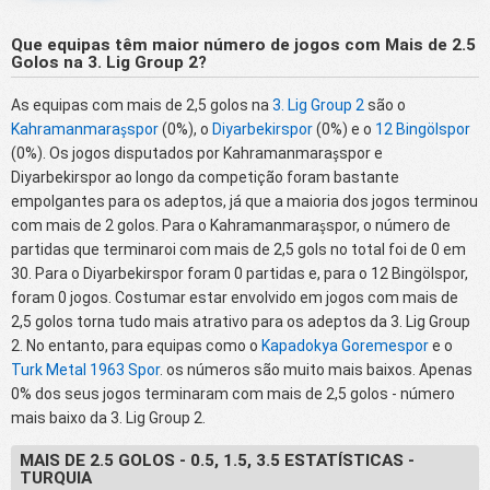
Que equipas têm maior número de jogos com Mais de 2.5
Golos na 3. Lig Group 2?
As equipas com mais de 2,5 golos na
3. Lig Group 2
são o
Kahramanmaraşspor
(0%), o
Diyarbekirspor
(0%) e o
12 Bingölspor
(0%). Os jogos disputados por Kahramanmaraşspor e
Diyarbekirspor ao longo da competição foram bastante
empolgantes para os adeptos, já que a maioria dos jogos terminou
com mais de 2 golos. Para o Kahramanmaraşspor, o número de
partidas que terminaroi com mais de 2,5 gols no total foi de 0 em
30. Para o Diyarbekirspor foram 0 partidas e, para o 12 Bingölspor,
foram 0 jogos. Costumar estar envolvido em jogos com mais de
2,5 golos torna tudo mais atrativo para os adeptos da 3. Lig Group
2. No entanto, para equipas como o
Kapadokya Goremespor
e o
Turk Metal 1963 Spor
. os números são muito mais baixos. Apenas
0% dos seus jogos terminaram com mais de 2,5 golos - número
mais baixo da 3. Lig Group 2.
MAIS DE 2.5 GOLOS - 0.5, 1.5, 3.5 ESTATÍSTICAS -
TURQUIA