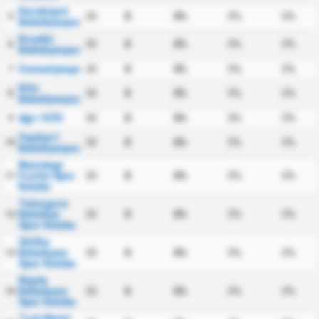
Karaköprü
30
0
0%
0%
0%
5
Belediyespor
Kırşehir
30
0
0%
0%
0%
6
Belediyespor
Osmaniyespor
30
0
0%
0%
0%
7
Kilis
30
0
0%
0%
0%
8
Belediyespor
Ağrı 1970
30
0
0%
0%
0%
9
Yeşilyurt
30
0
0%
0%
0%
10
Belediyespor
Mazidagi
Fosfat Spor
30
0
0%
0%
0%
11
Kulubu
Talasgucu
Belediye
30
0
0%
0%
0%
12
Spor Kulubu
Silifke
Belediyesi
30
0
0%
0%
0%
13
Spor Kulubu
Nigde
Belediyesi
30
0
0%
0%
0%
14
Spor Kulubu
Turk Metal