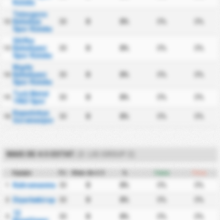
Kulubu
Talasgucu
Belediye
30
0
0%
0%
0%
12
Spor Kulubu
Silifke
Belediyesi
30
0
0%
0%
0%
13
Spor Kulubu
Nigde
Belediyesi
30
0
0%
0%
0%
14
Spor Kulubu
Turk Metal
30
0
0%
0%
0%
15
1963 Spor
Kapadokya
30
0
0%
0%
0%
16
Goremespor
MAIS DE 4.5 ESTAT.
(3. LIG GROUP 2)
Equipa
PJ
Mais de 4.5
%
Casa
Fora
Kahramanmaraşspor
30
0
0%
0%
0%
1
Diyarbekirspor
30
0
0%
0%
0%
2
12
30
0
0%
0%
0%
3