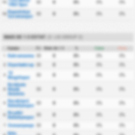
30
0
0%
0%
0%
15
1963 Spor
Kapadokya
30
0
0%
0%
0%
16
Goremespor
MAIS DE 1.5 ESTAT.
(3. LIG GROUP 2)
Equipa
PJ
Mais de 1.5
%
Casa
Fora
Kahramanmaraşspor
30
0
0%
0%
0%
1
Diyarbekirspor
30
0
0%
0%
0%
2
12
30
0
0%
0%
0%
3
Bingölspor
Kırıkkale
Büyük
30
0
0%
0%
0%
4
Anadolu
Karaköprü
30
0
0%
0%
0%
5
Belediyespor
Kırşehir
30
0
0%
0%
0%
6
Belediyespor
Osmaniyespor
30
0
0%
0%
0%
7
Kilis