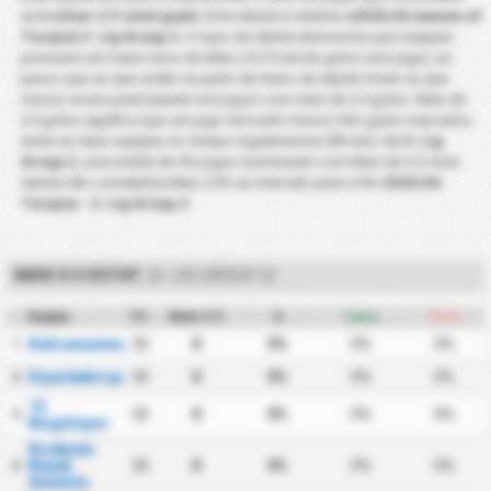
acima
Over 2.5 total goals
. Esta tabela é relativa a
2025/26 season of
Turquia 3. Lig Group 2
. O topo da tabela demonstra que equipas
possuem um maior rácio de Mais 2.5 (Total de golos num jogo), ao
passo que as que estão na parte de baixo da tabela foram as que
menos vezes participaram em jogos com mais de 2.5 golos. Mais de
2.5 golos significa que um jogo tem pelo menos três golos marcados
entre as duas equipas no tempo regulamentar (90 min). Na
3. Lig
Group 2
, uma média de 0% jogos terminaram com Mais de 2.5. Esta
tabela não contabiliza Mais 2.5% ao intervalo para a the
2025/26
Turquia - 3. Lig Group 2
.
MAIS 0.5 ESTAT.
(3. LIG GROUP 2)
Equipa
PJ
Mais 0.5
%
Casa
Fora
Kahramanmaraşspor
30
0
0%
0%
0%
1
Diyarbekirspor
30
0
0%
0%
0%
2
12
30
0
0%
0%
0%
3
Bingölspor
Kırıkkale
Büyük
30
0
0%
0%
0%
4
Anadolu