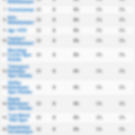
Belediyespor
Osmaniyespor
30
0
0%
0%
0%
7
Kilis
30
0
0%
0%
0%
8
Belediyespor
Ağrı 1970
30
0
0%
0%
0%
9
Yeşilyurt
30
0
0%
0%
0%
10
Belediyespor
Mazidagi
Fosfat Spor
30
0
0%
0%
0%
11
Kulubu
Talasgucu
Belediye
30
0
0%
0%
0%
12
Spor Kulubu
Silifke
Belediyesi
30
0
0%
0%
0%
13
Spor Kulubu
Nigde
Belediyesi
30
0
0%
0%
0%
14
Spor Kulubu
Turk Metal
30
0
0%
0%
0%
15
1963 Spor
Kapadokya
30
0
0%
0%
0%
16
Goremespor