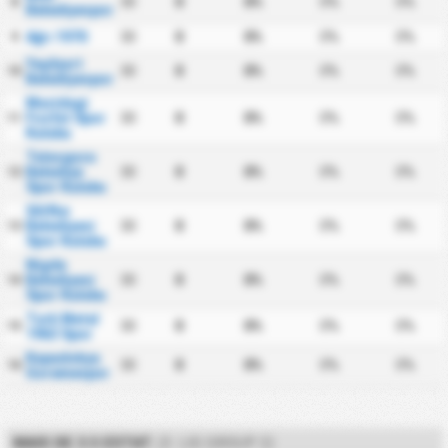
30
0
0%
0%
0%
8
Belediyespor
Ağrı 1970
30
0
0%
0%
0%
9
Yeşilyurt
30
0
0%
0%
0%
10
Belediyespor
Mazidagi
Fosfat Spor
30
0
0%
0%
0%
11
Kulubu
Talasgucu
Belediye
30
0
0%
0%
0%
12
Spor Kulubu
Silifke
Belediyesi
30
0
0%
0%
0%
13
Spor Kulubu
Nigde
Belediyesi
30
0
0%
0%
0%
14
Spor Kulubu
Turk Metal
30
0
0%
0%
0%
15
1963 Spor
Kapadokya
30
0
0%
0%
0%
16
Goremespor
MAIS DE 3.5 ESTAT.
(3. LIG GROUP 2)