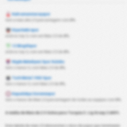
Kahramanmaraşspor
tem a mais alta 2.5 percentagem com
0%
.
Diyarbekirspor
está no top 3, com um Mais 2.5 de
0%
.
12 Bingölspor
está no top 3, com um Mais 2.5 de
0%
.
Nigde Belediyesi Spor Kulubu
tem o menor 3, com Mais 2.5 de
0%
.
Turk Metal 1963 Spor
tem o menor 3, com Mais 2.5 de
0%
.
Kapadokya Goremespor
tem o menor de Mais 2.5 percentagem de todas as equipas com
0%
.
A média de Mais de 2.5 Golos para
Turquia 3. Lig Group 2
é
#0%
Esta tabela de mais 2.5 demonstrar o rácio de jogos que terminaram