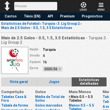
LIGAS
MENU
Cantos
Tênis (EN)
API
Premium
Prognóstico
Estatísticas de Futebol
›
Turquia
›
3. Lig Group 2
›
Mais de 2.5 Golos - 0.5, 1.5, 3.5 Estatísticas
Mais de 2.5 Golos - 0.5, 1.5, 3.5 Estatísticas
- Turquia 3.
Lig Group 2
Nação
Turquia
Divisão
4
Equipas
16
Época
2025/26
Estatísticas
Vista geral
Jogos
detalhadas
Competição
Golos
Mais/Menos
Mai
Tabelas Casa &
Média de Total de
Mais 0.5 ~ 5.5
Tabe
Fora
Golos
Tabelas
Tabe
Tabela de forma
Golos marcados
Menos 0.5 ~ 5.5
A ve
Tabelas