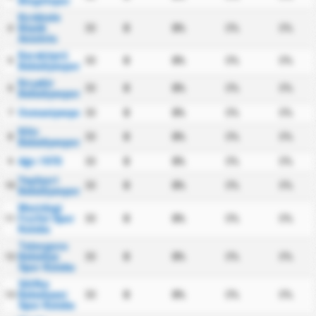
Bingölspor
Kırıkkale
Büyük
30
0
0%
0%
0%
4
Anadolu
Karaköprü
30
0
0%
0%
0%
5
Belediyespor
Kırşehir
30
0
0%
0%
0%
6
Belediyespor
Osmaniyespor
30
0
0%
0%
0%
7
Kilis
30
0
0%
0%
0%
8
Belediyespor
Ağrı 1970
30
0
0%
0%
0%
9
Yeşilyurt
30
0
0%
0%
0%
10
Belediyespor
Mazidagi
Fosfat Spor
30
0
0%
0%
0%
11
Kulubu
Talasgucu
Belediye
30
0
0%
0%
0%
12
Spor Kulubu
Silifke
Belediyesi
30
0
0%
0%
0%
13
Spor Kulubu