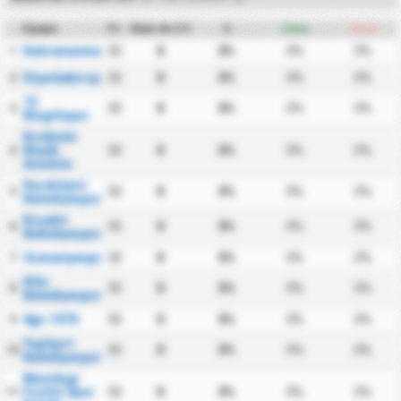
Equipa
PJ
Mais de 3.5
%
Casa
Fora
Kahramanmaraşspor
30
0
0%
0%
0%
1
Diyarbekirspor
30
0
0%
0%
0%
2
12
30
0
0%
0%
0%
3
Bingölspor
Kırıkkale
Büyük
30
0
0%
0%
0%
4
Anadolu
Karaköprü
30
0
0%
0%
0%
5
Belediyespor
Kırşehir
30
0
0%
0%
0%
6
Belediyespor
Osmaniyespor
30
0
0%
0%
0%
7
Kilis
30
0
0%
0%
0%
8
Belediyespor
Ağrı 1970
30
0
0%
0%
0%
9
Yeşilyurt
30
0
0%
0%
0%
10
Belediyespor
Mazidagi
Fosfat Spor
30
0
0%
0%
0%
11