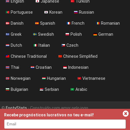
English
Japanese
Turkish
Portuguese
Korean
Russian
Danish
Spanish
French
Romanian
Greek
Swedish
Polish
German
Dutch
Italian
Czech
Chinese Traditional
Chinese Simplified
Thai
Croatian
Indonesian
Norwegian
Hungarian
Vietnamese
Bulgarian
Serbian
Arabic
©
FootyStats
- Construído com amor pelo jogo
Recebe prognósticos lucrativos no teu e-mail!
Contacta-nos
Sobre
Ajuda
Política de Privacidade