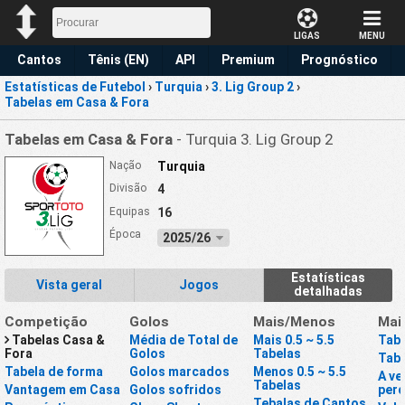
LIGAS
MENU
Cantos
Tênis (EN)
API
Premium
Prognóstico
Estatísticas de Futebol
›
Turquia
›
3. Lig Group 2
›
Tabelas em Casa & Fora
Tabelas em Casa & Fora
- Turquia 3. Lig Group 2
Nação
Turquia
Divisão
4
Equipas
16
Época
2025/26
Estatísticas
Vista geral
Jogos
detalhadas
Competição
Golos
Mais/Menos
Mai
Tabelas Casa &
Média de Total de
Mais 0.5 ~ 5.5
Tabe
Fora
Golos
Tabelas
Tabe
Tabela de forma
Golos marcados
Menos 0.5 ~ 5.5
A ve
Tabelas
Vantagem em Casa
Golos sofridos
perd
Tebalas de Cantos