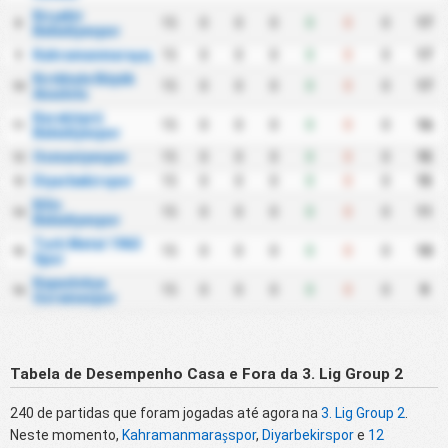
Kırşehir
15
0
0
0
0
0
0
17
8
Belediyespor
Kahramanmaraşspor
15
0
0
0
0
0
0
17
9
Kırıkkale Büyük
15
0
0
0
0
0
0
17
10
Anadolu
Karaköprü
15
0
0
0
0
0
0
16
11
Belediyespor
Osmaniyespor
15
0
0
0
0
0
0
15
12
Diyarbekirspor
15
0
0
0
0
0
0
15
13
Kilis
15
0
0
0
0
0
0
11
14
Belediyespor
Turk Metal 1963
15
0
0
0
0
0
0
10
15
Spor
Kapadokya
15
0
0
0
0
0
0
9
16
Goremespor
Tabela de Desempenho Casa e Fora da 3. Lig Group 2
240 de partidas que foram jogadas até agora na
3. Lig Group 2
.
Neste momento,
Kahramanmaraşspor
,
Diyarbekirspor
e
12