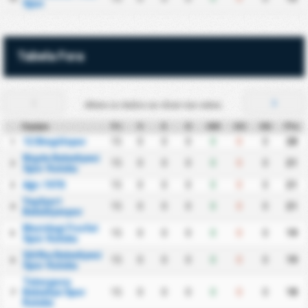
Spor
Tabela Fora
Altera os dados ao clicar nas setas.
Equipa
PJ
V
E
D
GM
GS
DG
Pts
12 Bingölspor
15
0
0
0
0
0
0
28
1
Nigde Belediyesi
15
0
0
0
0
0
0
21
2
Spor Kulubu
Ağrı 1970
15
0
0
0
0
0
0
21
3
Yeşilyurt
15
0
0
0
0
0
0
21
4
Belediyespor
Mazidagi Fosfat
15
0
0
0
0
0
0
19
5
Spor Kulubu
Silifke Belediyesi
15
0
0
0
0
0
0
19
6
Spor Kulubu
Talasgucu
Belediye Spor
15
0
0
0
0
0
0
18
7
Kulubu