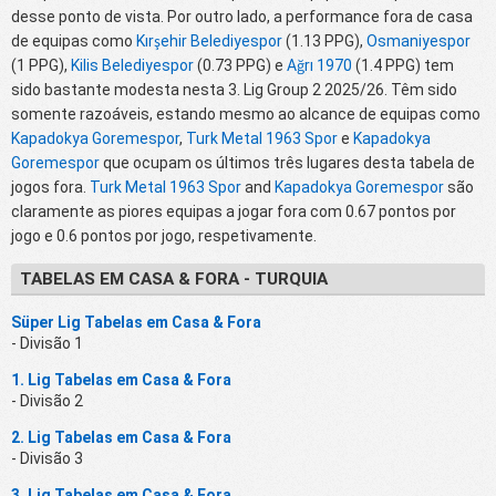
desse ponto de vista. Por outro lado, a performance fora de casa
de equipas como
Kırşehir Belediyespor
(1.13 PPG),
Osmaniyespor
(1 PPG),
Kilis Belediyespor
(0.73 PPG) e
Ağrı 1970
(1.4 PPG) tem
sido bastante modesta nesta 3. Lig Group 2 2025/26. Têm sido
somente razoáveis, estando mesmo ao alcance de equipas como
Kapadokya Goremespor
,
Turk Metal 1963 Spor
e
Kapadokya
Goremespor
que ocupam os últimos três lugares desta tabela de
jogos fora.
Turk Metal 1963 Spor
and
Kapadokya Goremespor
são
claramente as piores equipas a jogar fora com 0.67 pontos por
jogo e 0.6 pontos por jogo, respetivamente.
TABELAS EM CASA & FORA - TURQUIA
Süper Lig Tabelas em Casa & Fora
- Divisão 1
1. Lig Tabelas em Casa & Fora
- Divisão 2
2. Lig Tabelas em Casa & Fora
- Divisão 3
3. Lig Tabelas em Casa & Fora