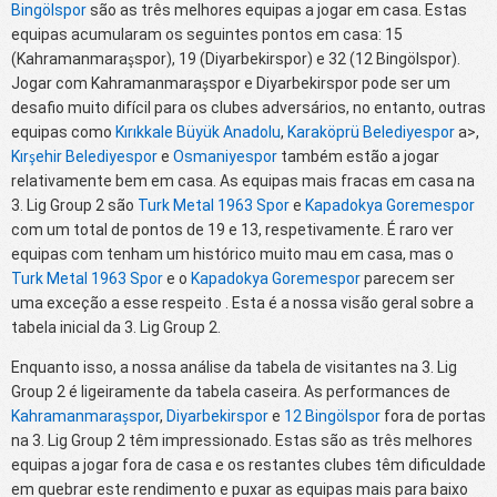
Bingölspor
são as três melhores equipas a jogar em casa. Estas
equipas acumularam os seguintes pontos em casa: 15
(Kahramanmaraşspor), 19 (Diyarbekirspor) e 32 (12 Bingölspor).
Jogar com Kahramanmaraşspor e Diyarbekirspor pode ser um
desafio muito difícil para os clubes adversários, no entanto, outras
equipas como
Kırıkkale Büyük Anadolu
,
Karaköprü Belediyespor
a>,
Kırşehir Belediyespor
e
Osmaniyespor
também estão a jogar
relativamente bem em casa. As equipas mais fracas em casa na
3. Lig Group 2 são
Turk Metal 1963 Spor
e
Kapadokya Goremespor
com um total de pontos de 19 e 13, respetivamente. É raro ver
equipas com tenham um histórico muito mau em casa, mas o
Turk Metal 1963 Spor
e o
Kapadokya Goremespor
parecem ser
uma exceção a esse respeito . Esta é a nossa visão geral sobre a
tabela inicial da 3. Lig Group 2.
Enquanto isso, a nossa análise da tabela de visitantes na 3. Lig
Group 2 é ligeiramente da tabela caseira. As performances de
Kahramanmaraşspor
,
Diyarbekirspor
e
12 Bingölspor
fora de portas
na 3. Lig Group 2 têm impressionado. Estas são as três melhores
equipas a jogar fora de casa e os restantes clubes têm dificuldade
em quebrar este rendimento e puxar as equipas mais para baixo