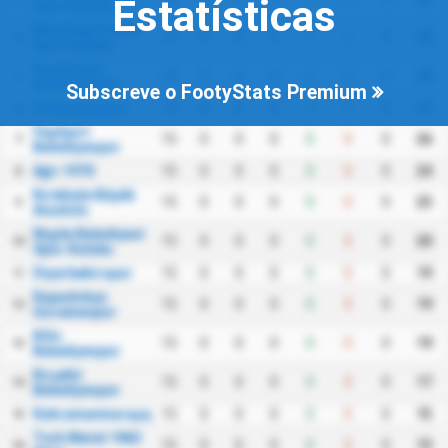
Estatísticas
Spor Kulubu
Mazidagi Fosfat
15
0
0
0
0
0
0
28
4
Spor Kulubu
Karaköprü
15
0
0
0
0
0
0
28
5
Belediyespor
Subscreve o FootyStats Premium
Osmaniyespor
15
0
0
0
0
0
0
27
6
Yeşilyurt
15
0
0
0
0
0
0
26
7
Belediyespor
Ağrı 1970
15
0
0
0
0
0
0
24
8
Kırıkkale Büyük
15
0
0
0
0
0
0
23
9
Anadolu
Nigde Belediyesi
15
0
0
0
0
0
0
20
10
Spor Kulubu
Diyarbekirspor
15
0
0
0
0
0
0
19
11
Kapadokya
15
0
0
0
0
0
0
19
12
Goremespor
Kilis
15
0
0
0
0
0
0
19
13
Belediyespor
Kırşehir
15
0
0
0
0
0
0
17
14
Belediyespor
Kahramanmaraşspor
15
0
0
0
0
0
0
15
15
Turk Metal 1963
15
0
0
0
0
0
0
13
16