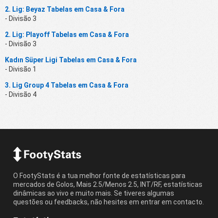
2. Lig: Beyaz Tabelas em Casa & Fora
- Divisão 3
2. Lig: Playoff Tabelas em Casa & Fora
- Divisão 3
Kadın Süper Ligi Tabelas em Casa & Fora
- Divisão 1
3. Lig Group 4 Tabelas em Casa & Fora
- Divisão 4
O FootyStats é a tua melhor fonte de estatísticas para
mercados de Golos, Mais 2.5/Menos 2.5, INT/RF, estatísticas
dinâmicas ao vivo e muito mais. Se tiveres algumas
questões ou feedbacks, não hesites em entrar em contacto.