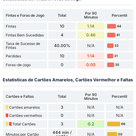
Por 90
Fintas e Foras de Jogo
Total
Percentil
Minutos
10
1.14
Fintas
44
4
0.46
Fintas Bem Sucedidas
41
Taxa de Sucesso de
40.00%
N/A
32
Fintas
10
1.14
Perdidas
31
0
0.00
Foras-de-jogo
35
Estatísticas de Cartões Amarelos, Cartões Vermelhor e Faltas
Por 90
Cartões e Faltas
Total
Percentil
Minutos
3
N/A
N/A
Cartões amarelos
0
N/A
N/A
Cartões vermelhos
3
0.2
Total Cartões
66
444 min /
N/A
Minutos por Cartão
50