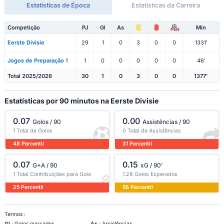
Estatísticas de Época
Estatísticas da Carreira
Competição
PJ
Gl
As
Min
PEN
Eerste Divisie
29
1
0
3
0
0
1331'
Jogos de Preparação 1
1
0
0
0
0
0
46'
Total 2025/2026
30
1
0
3
0
0
1377'
Estatísticas por 90 minutos na Eerste Divisie
0.07
0.00
Golos / 90
Assistências / 90
1 Total de Golos
0 Total de Assistências
48 Percentil
31 Percentil
0.07
0.15
G+A / 90
xG / 90'
1 Total Contribuições para Golo
1.28 Golos Esperados
25 Percentil
56 Percentil
Termos :
Gl
: Golos marcados
As
: Assistências