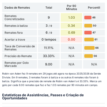
Por 90
Dados de Remates
Total
Percentil
Minutos
Remates
9
1.03
46
Concretizados
3
0.34
Remates à baliza
50
/ 9
6
0.69
Remates fora
47
/ 9
0 tempos
0.00
Acertar a trave
61
Taxa de Conversão de
11.11%
N/A
66
Remates
33.33%
N/A
Precisão do Remate
56
Remates por Golo
9.00
N/A
N/A
Marcado
Robin van Asten fez 9 remates em 29 jogos até agora na época 2025/2026 da Eerste
Divisie. Em 9 remates, 3 remates foram à baliza e os outros 6 remates não foram à
baliza. Significa que a precisão de remate de Robin van Asten's é 33.33%. Marca um
golo por cada 9.00 remates que faz e faz 1.03 remates por 90 minutos em campo.
Estatísticas de Assistências, Passes e Criação de
Oportunidades