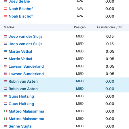
Joey de Bie
0.00
AVA
Noah Bischof
0.00
AVA
Noah Bischof
0.00
AVA
Médios
Posição
Assistências / 90'
Joep van der Sluijs
0.15
MED
Joep van der Sluijs
0.15
MED
Martin Vetkal
0.05
MED
Martin Vetkal
0.05
MED
Lawson Sunderland
0.05
MED
Lawson Sunderland
0.05
MED
Robin van Asten
0.00
MED
Robin van Asten
0.00
MED
Guus Huitzing
0.00
MED
Guus Huitzing
0.00
MED
Matteo Malasomma
0.00
MED
Matteo Malasomma
0.00
MED
Senne Vugts
0.00
MED