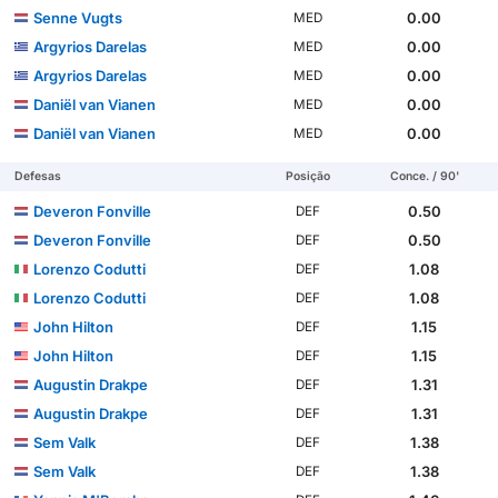
Senne Vugts
0.00
MED
Argyrios Darelas
0.00
MED
Argyrios Darelas
0.00
MED
Daniël van Vianen
0.00
MED
Daniël van Vianen
0.00
MED
Defesas
Posição
Conce. / 90'
Deveron Fonville
0.50
DEF
Deveron Fonville
0.50
DEF
Lorenzo Codutti
1.08
DEF
Lorenzo Codutti
1.08
DEF
John Hilton
1.15
DEF
John Hilton
1.15
DEF
Augustin Drakpe
1.31
DEF
Augustin Drakpe
1.31
DEF
Sem Valk
1.38
DEF
Sem Valk
1.38
DEF