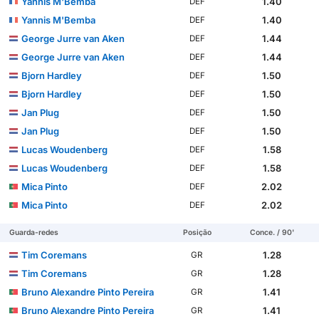
Yannis M'Bemba
1.40
DEF
Yannis M'Bemba
1.40
DEF
George Jurre van Aken
1.44
DEF
George Jurre van Aken
1.44
DEF
Bjorn Hardley
1.50
DEF
Bjorn Hardley
1.50
DEF
Jan Plug
1.50
DEF
Jan Plug
1.50
DEF
Lucas Woudenberg
1.58
DEF
Lucas Woudenberg
1.58
DEF
Mica Pinto
2.02
DEF
Mica Pinto
2.02
DEF
Guarda-redes
Posição
Conce. / 90'
Tim Coremans
1.28
GR
Tim Coremans
1.28
GR
Bruno Alexandre Pinto Pereira
1.41
GR
Bruno Alexandre Pinto Pereira
1.41
GR