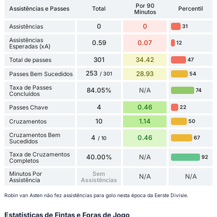
Por 90
Assistências e Passes
Total
Percentil
Minutos
0
0
Assistências
31
Assistências
0.59
0.07
12
Esperadas (xA)
301
34.42
Total de passes
47
253
28.93
Passes Bem Sucedidos
54
/ 301
Taxa de Passes
84.05%
N/A
74
Concluídos
4
0.46
Passes Chave
22
10
1.14
Cruzamentos
50
Cruzamentos Bem
4
0.46
67
/ 10
Sucedidos
Taxa de Cruzamentos
40.00%
N/A
92
Completos
Minutos Por
Sem
N/A
N/A
Assistência
Assistências
Robin van Asten não fez assistências para golo nesta época da Eerste Divisie.
Estatísticas de Fintas e Foras de Jogo