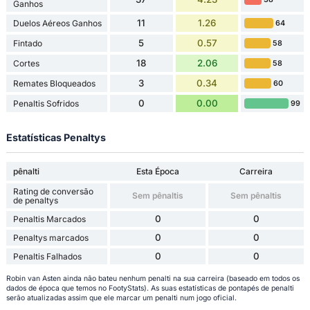
Ganhos
11
1.26
Duelos Aéreos Ganhos
64
5
0.57
Fintado
58
18
2.06
Cortes
58
3
0.34
Remates Bloqueados
60
0
0.00
Penaltis Sofridos
99
Estatísticas Penaltys
pênalti
Esta Época
Carreira
Rating de conversão
Sem pênaltis
Sem pênaltis
de penaltys
0
0
Penaltis Marcados
0
0
Penaltys marcados
0
0
Penaltis Falhados
Robin van Asten ainda não bateu nenhum penalti na sua carreira (baseado em todos os
dados de época que temos no FootyStats). As suas estatísticas de pontapés de penalti
serão atualizadas assim que ele marcar um penalti num jogo oficial.