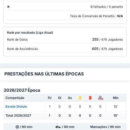
0
falhados
/ 0 penaltis
Taxa de Conversão de Penaltis :
N/A
Rank por resultado (Liga Atual)
255
Rank de Golos
/ 479 Jogadores
405
Rank de Assistências
/ 479 Jogadores
PRESTAÇÕES NAS ÚLTIMAS ÉPOCAS
2026/2027 Época
Competição
PJ
Gl
As
Min
PEN
Eerste Divisie
1
0
0
0
0
0
10'
Total 2026/2027
1
0
0
0
0
0
10'
/ 90 min
/ 90 min
Marcações / 90 min