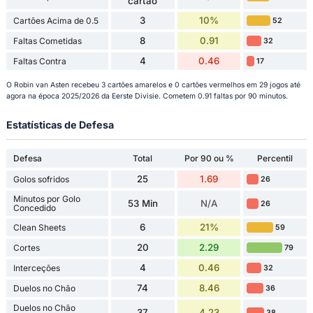
cartão
3
10%
Cartões Acima de 0.5
52
8
0.91
Faltas Cometidas
32
4
0.46
Faltas Contra
17
O Robin van Asten recebeu 3 cartões amarelos e 0 cartões vermelhos em 29 jogos até
agora na época 2025/2026 da Eerste Divisie. Cometem 0.91 faltas por 90 minutos.
Estatísticas de Defesa
Defesa
Total
Por 90 ou %
Percentil
25
1.69
Golos sofridos
26
Minutos por Golo
53 Min
N/A
26
Concedido
6
21%
Clean Sheets
59
20
2.29
Cortes
79
4
0.46
Interceções
32
74
8.46
Duelos no Chão
36
Duelos no Chão
37
4.23
38