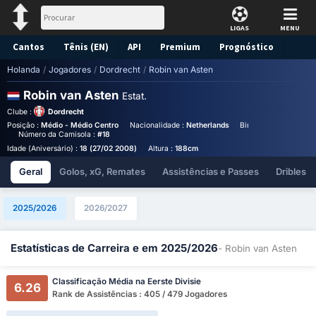
LIGAS
MENU
Cantos
Tênis (EN)
API
Premium
Prognóstico
Holanda
/
Jogadores
/
Dordrecht
/
Robin van Asten
Robin van Asten
Estat.
Clube :
Dordrecht
Posição :
Médio - Médio Centro
Nacionalidade :
Netherlands
Birthplace :
Netherlan
Número da Camisola :
#18
Idade (Aniversário) :
18 (27/02 2008)
Altura :
188cm
Geral
Golos, xG, Remates
Assistências e Passes
Dribles
2025/2026
2026/2027
Estatísticas de Carreira e em 2025/2026
- Robin van Asten
Classificação Média na Eerste Divisie
6.26
Rank de Assistências : 405 / 479 Jogadores