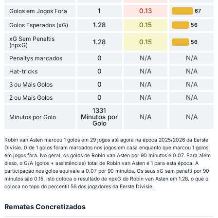
1
0.13
Golos em Jogos Fora
67
1.28
0.15
Golos Esperados (xG)
56
xG Sem Penaltis
1.28
0.15
56
(npxG)
0
N/A
N/A
Penaltys marcados
0
N/A
N/A
Hat-tricks
0
N/A
N/A
3 ou Mais Golos
0
N/A
N/A
2 ou Mais Golos
1331
Minutos por
N/A
N/A
Minutos por Golo
Golo
Robin van Asten marcou 1 golos em 29 jogos até agora na época 2025/2026 da Eerste
Divisie. 0 de 1 golos foram marcados nos jogos em casa enquanto que marcou 1 golos
em jogos fora. No geral, os golos de Robin van Asten por 90 minutos é 0.07. Para além
disso, o G/A (golos + assistências) total de Robin van Asten é 1 para esta época. A
participação nos golos equivale a 0.07 por 90 minutos. Os seus xG sem penálti por 90
minutos são 0.15. Isto coloca o resultado de npxG do Robin van Asten em 1.28, o que o
coloca no topo do percentil 56 dos jogadores da Eerste Divisie.
Remates Concretizados