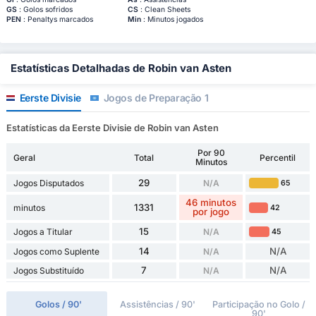
GS
: Golos sofridos
CS
: Clean Sheets
PEN
: Penaltys marcados
Min
: Minutos jogados
Estatísticas Detalhadas de Robin van Asten
Eerste Divisie
Jogos de Preparação 1
Estatísticas da Eerste Divisie de Robin van Asten
Por 90
Geral
Total
Percentil
Minutos
29
Jogos Disputados
N/A
65
46 minutos
1331
minutos
42
por jogo
15
Jogos a Titular
N/A
45
14
N/A
Jogos como Suplente
N/A
7
N/A
Jogos Substituído
N/A
Golos / 90'
Assistências / 90'
Participação no Golo /
90'