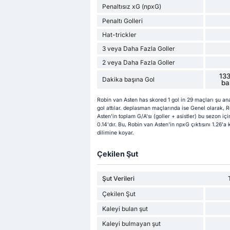
Penaltısız xG (npxG)
Penaltı Golleri
Hat-trickler
3 veya Daha Fazla Goller
2 veya Daha Fazla Goller
133
Dakika başına Gol
ba
Robin van Asten has skored 1 gol in 29 maçları şu an
gol attılar. deplasman maçlarında ise Genel olarak, R
Asten'in toplam G/A'sı (goller + asistler) bu sezon içi
0.14'dır. Bu, Robin van Asten'in npxG çıktısını 1.26'a
dilimine koyar.
Çekilen Şut
Şut Verileri
Çekilen Şut
Kaleyi bulan şut
Kaleyi bulmayan şut