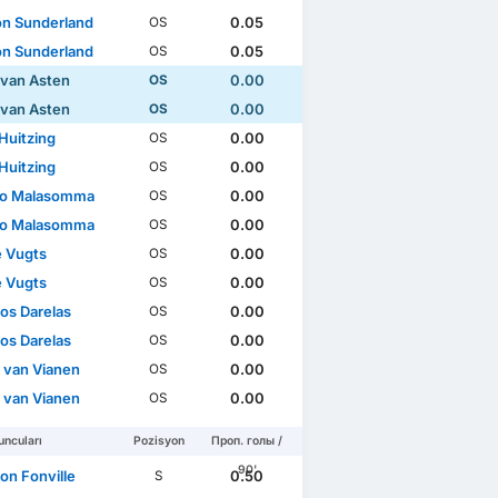
n Sunderland
0.05
OS
n Sunderland
0.05
OS
 van Asten
0.00
OS
 van Asten
0.00
OS
Huitzing
0.00
OS
Huitzing
0.00
OS
eo Malasomma
0.00
OS
eo Malasomma
0.00
OS
 Vugts
0.00
OS
 Vugts
0.00
OS
ios Darelas
0.00
OS
ios Darelas
0.00
OS
l van Vianen
0.00
OS
l van Vianen
0.00
OS
ncuları
Pozisyon
Проп. голы /
90'
on Fonville
0.50
S