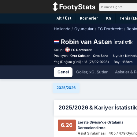
Alt / Üst
Kornerler
KG
Tenis (E
Hollanda
/
Oyuncular
/
FC Dordrecht
/
Robin
Robin van Asten
İstatistik
Kulüp :
FC Dordrecht
Pozisyon :
Orta Sahalar - Orta Saha
Uyruk :
Netherl
Yaş (Doğum günü) :
18 (27/02 2008)
Boy :
188cm
Genel
Goller, xG, Şutlar
Asistler & P
2025/2026
2025/2026 & Kariyer İstatistik
Eerste Divisie'de Ortalama
6.26
Derecelendirme
Asist Sıralaması : 405 / 479 Oyun