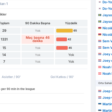
Do-Yo
arı 1
Do-Yo
ikler
Jayso
Jayso
Toplam
90 Dakika Başına
Yüzdelik
Nicolás D
29
Yok
65
Nicolás D
Maç başına 46
1331
42
dakika
Sem V
Sem V
15
Yok
45
Joey 
14
Yok
Yok
Joey 
7
Yok
Yok
Noah 
Noah 
Asistler / 90'
Gol Katkısı / 90'
Orta Sahal
Joep v
Joep v
Martin
Martin