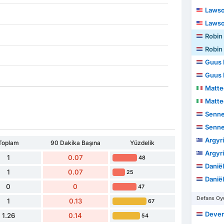
Lawso
Lawso
Robin
Robin
Guus 
Guus 
Matt
Matt
Senne
Senne
Argyr
Toplam
90 Dakika Başına
Yüzdelik
Argyr
1
0.07
48
Danië
1
0.07
25
Danië
0
0
47
Defans Oyu
1
0.13
67
Dever
1.26
0.14
54