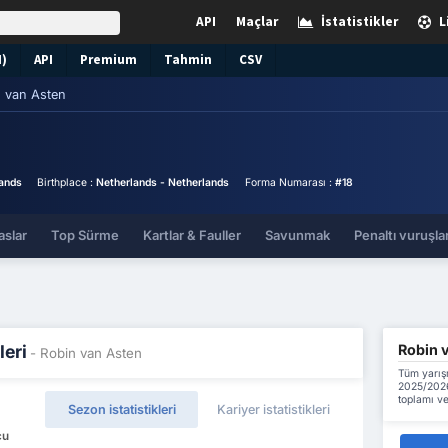
API
Maçlar
İstatistikler
L
N)
API
Premium
Tahmin
CSV
 van Asten
ands
Birthplace :
Netherlands - Netherlands
Forma Numarası :
#18
aslar
Top Sürme
Kartlar & Fauller
Savunmak
Penaltı vuruşlar
Robin v
leri
- Robin van Asten
Tüm yarış
2025/2026
toplamı ve
Sezon istatistikleri
Kariyer istatistikleri
cu