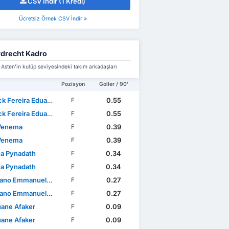
CSV İndir (1 Kredi)
Ücretsiz Örnek CSV İndir »
drecht Kadro
Asten'in kulüp seviyesindeki takım arkadaşları
Pozisyon
Goller / 90'
k Fereira Eduardo
0.55
F
k Fereira Eduardo
0.55
F
Venema
0.39
F
Venema
0.39
F
a Pynadath
0.34
F
a Pynadath
0.34
F
mmanuel Carrillo Calderón
0.27
F
mmanuel Carrillo Calderón
0.27
F
ane Afaker
0.09
F
ane Afaker
0.09
F