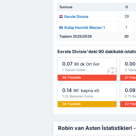
Turnuva
O
29
Eerste Divisie
1
Kulüp Hazırlık Maçları 1
Toplam 2025/2026
30
Eerste Divisie'deki 90 dakikalık istati
0.07
0.00
90 dk Ort Gol
1 Toplam Goller
0 Topla
48 Yüzdelik
31 Yüz
0.14
0.09
90' başına xG
1.26 Beklenen Goller
0.75 Be
54 Yüzdelik
22 Yüz
Robin van Asten İstatistikleri -