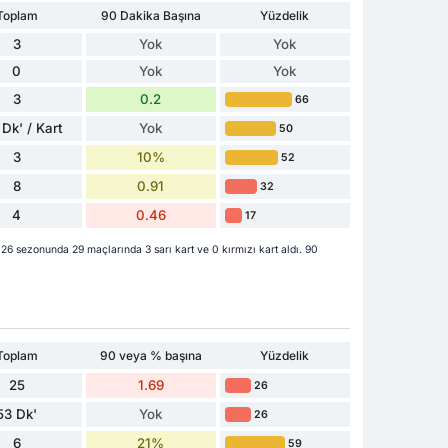
Toplam
90 Dakika Başına
Yüzdelik
3
Yok
Yok
0
Yok
Yok
3
0.2
66
Dk' / Kart
Yok
50
3
10%
52
8
0.91
32
4
0.46
17
6 sezonunda 29 maçlarında 3 sarı kart ve 0 kırmızı kart aldı. 90
Toplam
90 veya % başına
Yüzdelik
25
1.69
26
53 Dk'
Yok
26
6
21%
59