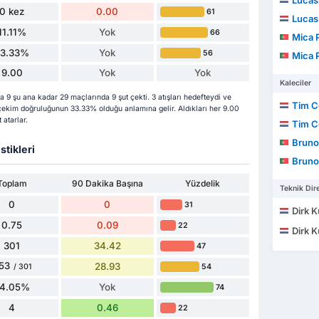
Lucas
0 kez
0.00
61
Lucas
11.11%
Yok
66
Mica 
33.33%
Yok
56
Mica 
9.00
Yok
Yok
Kaleciler
9 şu ana kadar 29 maçlarında 9 şut çekti. 3 atışları hedefteydi ve
Tim 
n çekim doğruluğunun 33.33% olduğu anlamına gelir. Aldıkları her 9.00
 atarlar.
Tim 
Bruno Al
stikleri
Bruno Al
Toplam
90 Dakika Başına
Yüzdelik
Teknik Dire
0
0
31
Dirk K
0.75
0.09
22
Dirk K
301
34.42
47
53
28.93
54
/ 301
4.05%
Yok
74
4
0.46
22