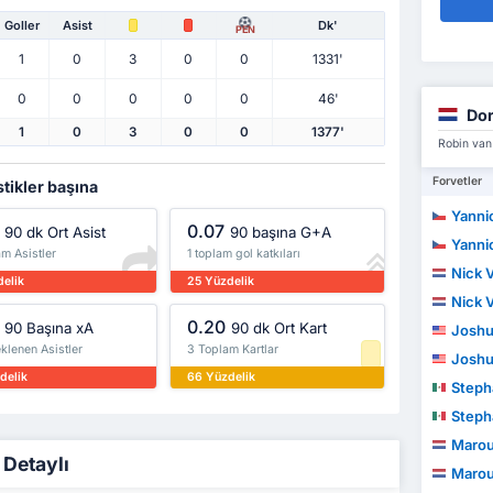
Goller
Asist
Dk'
PEN
1
0
3
0
0
1331'
0
0
0
0
0
46'
Dor
1
0
3
0
0
1377'
Robin van 
Forvetler
stikler başına
Yannic
0.07
90 dk Ort Asist
90 başına G+A
Yannic
m Asistler
1 toplam gol katkıları
Nick 
delik
25 Yüzdelik
Nick 
0.20
90 Başına xA
90 dk Ort Kart
Joshu
klenen Asistler
3 Toplam Kartlar
Joshu
delik
66 Yüzdelik
Stephano E
Stephano E
Marou
 Detaylı
Marou