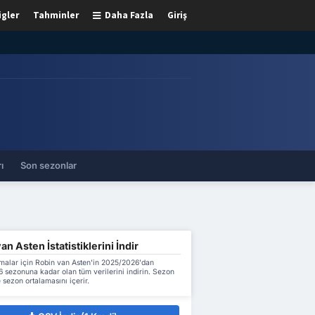
igler
Tahminler
Daha Fazla
Giriş
ı
Son sezonlar
an Asten İstatistiklerini İndir
malar için Robin van Asten'in 2025/2026'dan
 sezonuna kadar olan tüm verilerini indirin. Sezon
 sezon ortalamasını içerir.