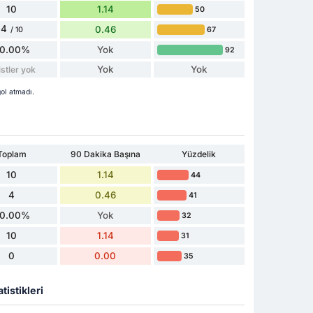
10
1.14
50
4
0.46
67
/ 10
0.00%
Yok
92
Yok
Yok
stler yok
ol atmadı.
Toplam
90 Dakika Başına
Yüzdelik
10
1.14
44
4
0.46
41
0.00%
Yok
32
10
1.14
31
0
0.00
35
tistikleri