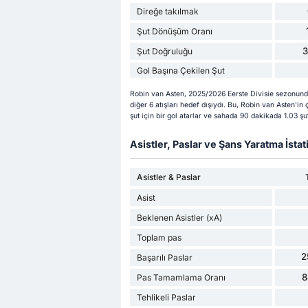
Direğe takılmak
Şut Dönüşüm Oranı
Şut Doğruluğu
Gol Başına Çekilen Şut
Robin van Asten, 2025/2026 Eerste Divisie sezonunda 
diğer 6 atışları hedef dışıydı. Bu, Robin van Asten'i
şut için bir gol atarlar ve sahada 90 dakikada 1.03 şut
Asistler, Paslar ve Şans Yaratma İstati
Asistler & Paslar
Asist
Beklenen Asistler (xA)
Toplam pas
2
Başarılı Paslar
8
Pas Tamamlama Oranı
Tehlikeli Paslar