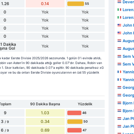
Dever
1.26
0.14
55
Loren
0
Yok
Yok
Loren
0
Yok
Yok
John 
0
Yok
Yok
John 
0
Yok
Yok
Augus
1 Dakika
Yok
Yok
şına Gol
Augus
Sem V
a kadar Eerste Divisie 2025/2026 sezonunda. 1 golün 0'i evinde atıldı,
obin van Asten'in 90 dakikada attığı goller 0.07'dır. Dahası, Robin van
Sem V
n 1. Skor katkıları, 90 dakikada 0.07'a eşittir. 90 dakikada penaltısız xG
Yanni
 koyar ve bu da onları Eerste Divisie oyuncularının en üst 55 yüzdelik
Yanni
George
George
Bjorn
Toplam
90 Dakika Başına
Yüzdelik
Bjorn
9
1.03
46
Jan P
3
0.34
50
/ 9
Jan P
6
0.69
47
/ 9