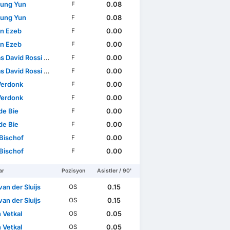
ung Yun
0.08
F
ung Yun
0.08
F
n Ezeb
0.00
F
n Ezeb
0.00
F
avid Rossi Marachlian
0.00
F
avid Rossi Marachlian
0.00
F
erdonk
0.00
F
erdonk
0.00
F
de Bie
0.00
F
de Bie
0.00
F
Bischof
0.00
F
Bischof
0.00
F
ar
Pozisyon
Asistler / 90'
an der Sluijs
0.15
OS
an der Sluijs
0.15
OS
 Vetkal
0.05
OS
 Vetkal
0.05
OS