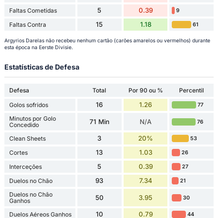
5
0.39
Faltas Cometidas
9
15
1.18
Faltas Contra
61
Argyrios Darelas não recebeu nenhum cartão (carões amarelos ou vermelhos) durante
esta época na Eerste Divisie.
Estatísticas de Defesa
Defesa
Total
Por 90 ou %
Percentil
16
1.26
Golos sofridos
77
Minutos por Golo
71 Min
N/A
76
Concedido
3
20%
Clean Sheets
53
13
1.03
Cortes
26
5
0.39
Interceções
27
93
7.34
Duelos no Chão
21
Duelos no Chão
50
3.95
30
Ganhos
10
0.79
Duelos Aéreos Ganhos
44