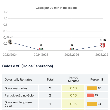
Golos e xG (Golos Esperados)
Por 90
Golos, xG, Remates
Total
Percentil
Minutos
2
0.16
Golos marcados
66
2
0.16
Participação no Golo
45
Golos em Jogos em
1
0.15
64
Casa