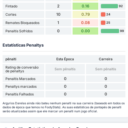
2
0.16
Fintado
92
10
0.79
Cortes
24
1
0.08
Remates Bloqueados
25
0
0.00
Penaltis Sofridos
99
Estatísticas Penaltys
pênalti
Esta Época
Carreira
Rating de conversão
Sem pênaltis
Sem pênaltis
de penaltys
0
0
Penaltis Marcados
0
0
Penaltys marcados
0
0
Penaltis Falhados
Argyrios Darelas ainda não bateu nenhum penalti na sua carreira (baseado em todos os
dados de época que temos no FootyStats). As suas estatísticas de pontapés de penalti
serão atualizadas assim que ele marcar um penalti num jogo oficial.