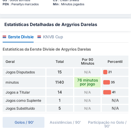
GS
: Golos sofridos
CS
: Clean Sheets
PEN
: Penaltys marcados
Min
: Minutos jogados
Estatísticas Detalhadas de Argyrios Darelas
Eerste Divisie
KNVB Cup
Estatísticas da Eerste Divisie de Argyrios Darelas
Por 90
Geral
Total
Percentil
Minutos
15
Jogos Disputados
N/A
21
76 minutos
1140
minutos
35
por jogo
14
Jogos a Titular
N/A
41
1
N/A
Jogos como Suplente
N/A
5
N/A
Jogos Substituído
N/A
Golos / 90'
Assistências / 90'
Participação no Golo /
90'