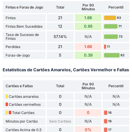
Por 90
Fintas e Foras de Jogo
Total
Percentil
Minutos
21
1.66
Fintas
63
12
0.95
Fintas Bem Sucedidas
71
Taxa de Sucesso de
57.14%
N/A
73
Fintas
21
1.66
Perdidas
11
5
0.39
Foras-de-jogo
82
Estatísticas de Cartões Amarelos, Cartões Vermelhor e Faltas
Por 90
Cartões e Faltas
Total
Percentil
Minutos
0
N/A
N/A
Cartões amarelos
0
N/A
N/A
Cartões vermelhos
0
0
Total Cartões
16
N/A
Minutos por Cartão
Sem Cartões
16
0
0%
Cartões Acima de 0.5
17