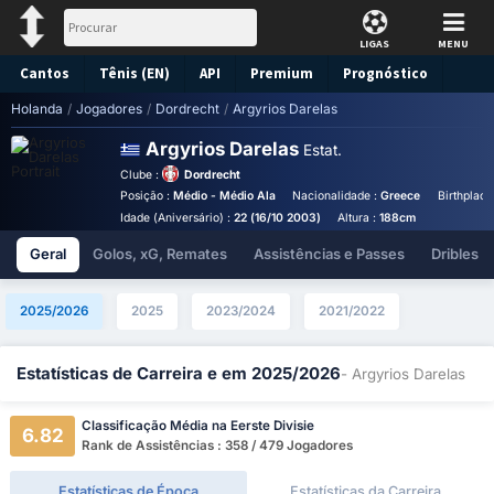
LIGAS
MENU
Cantos
Tênis (EN)
API
Premium
Prognóstico
Holanda
/
Jogadores
/
Dordrecht
/
Argyrios Darelas
Argyrios Darelas
Estat.
Clube :
Dordrecht
Posição :
Médio - Médio Ala
Nacionalidade :
Greece
Birthplace
Idade (Aniversário) :
22 (16/10 2003)
Altura :
188cm
Geral
Golos, xG, Remates
Assistências e Passes
Dribles
2025/2026
2025
2023/2024
2021/2022
Estatísticas de Carreira e em 2025/2026
- Argyrios Darelas
Classificação Média na Eerste Divisie
6.82
Rank de Assistências : 358 / 479 Jogadores
Estatísticas de Época
Estatísticas da Carreira