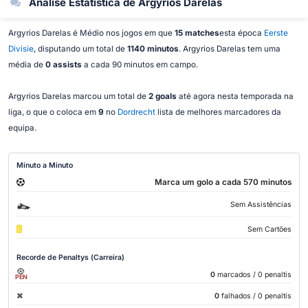
Análise Estatística de Argyrios Darelas
Argyrios Darelas é Médio nos jogos em que
15 matches
esta época
Eerste
Divisie
, disputando um total de
1140 minutos
. Argyrios Darelas tem uma
média de
0 assists
a cada 90 minutos em campo.
Argyrios Darelas marcou um total de
2 goals
até agora nesta temporada na
liga, o que o coloca em
9
no
Dordrecht
lista de melhores marcadores da
equipa.
Minuto a Minuto
Marca um golo a cada 570 minutos
Sem Assistências
Sem Cartões
Recorde de Penaltys (Carreira)
0
marcados
/ 0 penaltis
PEN
0
falhados
/ 0 penaltis