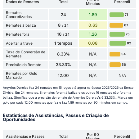
Dados de Remates
Total
Percentil
Minutos
Remates
24
1.89
71
Concretizados
8
0.63
Remates à baliza
67
/ 24
16
1.26
Remates fora
75
/ 24
1 tempos
0.08
Acertar a trave
82
Taxa de Conversão de
8.33%
N/A
54
Remates
33.33%
N/A
Precisão do Remate
56
Remates por Golo
12.00
N/A
N/A
Marcado
Argyrios Darelas fez 24 remates em 15 jogos até agora na época 2025/2026 da Eerste
Divisie. Em 24 remates, 8 remates foram à baliza e os outros 16 remates não foram à
baliza. Significa que a precisão de remate de Argyrios Darelas's é 33.33%. Marca um
golo por cada 12.00 remates que faz e faz 1.89 remates por 90 minutos em campo.
Estatísticas de Assistências, Passes e Criação de
Oportunidades
Por 90
Assistências e Passes
Total
Percentil
Minutos