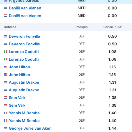
Argyrios Darelas
0.00
MED
Daniël van Vianen
0.00
MED
Daniël van Vianen
0.00
MED
Defesas
Posição
Conce. / 90'
Deveron Fonville
0.50
DEF
Deveron Fonville
0.50
DEF
Lorenzo Codutti
1.08
DEF
Lorenzo Codutti
1.08
DEF
John Hilton
1.15
DEF
John Hilton
1.15
DEF
Augustin Drakpe
1.31
DEF
Augustin Drakpe
1.31
DEF
Sem Valk
1.38
DEF
Sem Valk
1.38
DEF
Yannis M'Bemba
1.40
DEF
Yannis M'Bemba
1.40
DEF
George Jurre van Aken
1.44
DEF