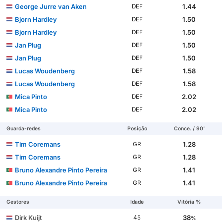
George Jurre van Aken
1.44
DEF
Bjorn Hardley
1.50
DEF
Bjorn Hardley
1.50
DEF
Jan Plug
1.50
DEF
Jan Plug
1.50
DEF
Lucas Woudenberg
1.58
DEF
Lucas Woudenberg
1.58
DEF
Mica Pinto
2.02
DEF
Mica Pinto
2.02
DEF
Guarda-redes
Posição
Conce. / 90'
Tim Coremans
1.28
GR
Tim Coremans
1.28
GR
Bruno Alexandre Pinto Pereira
1.41
GR
Bruno Alexandre Pinto Pereira
1.41
GR
Gestores
Idade
Vitória %
Dirk Kuijt
38
45
%