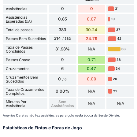
0
0
Assistências
31
Assistências
0.85
0.07
10
Esperadas (xA)
383
30.24
Total de passes
37
314
24.79
Passes Bem Sucedidos
42
/ 383
Taxa de Passes
81.98%
N/A
63
Concluídos
9
0.71
Passes Chave
38
6
0.47
Cruzamentos
34
Cruzamentos Bem
0
0.00
20
/ 6
Sucedidos
Taxa de Cruzamentos
0.00%
N/A
21
Completos
Minutos Por
Sem
N/A
N/A
Assistência
Assistências
Argyrios Darelas não fez assistências para golo nesta época da Eerste Divisie.
Estatísticas de Fintas e Foras de Jogo