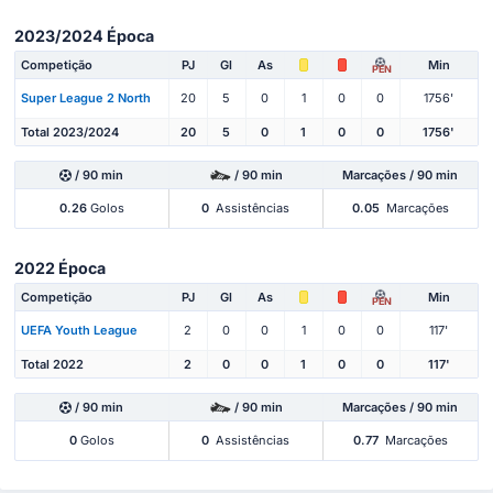
2023/2024 Época
Competição
PJ
Gl
As
Min
PEN
Super League 2 North
20
5
0
1
0
0
1756'
Total 2023/2024
20
5
0
1
0
0
1756'
/ 90 min
/ 90 min
Marcações / 90 min
0.26
Golos
0
Assistências
0.05
Marcações
2022 Época
Competição
PJ
Gl
As
Min
PEN
UEFA Youth League
2
0
0
1
0
0
117'
Total 2022
2
0
0
1
0
0
117'
/ 90 min
/ 90 min
Marcações / 90 min
0
Golos
0
Assistências
0.77
Marcações