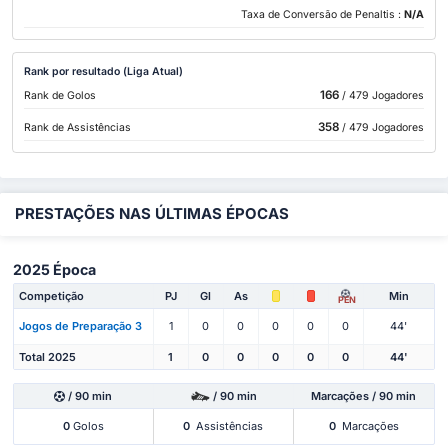
Taxa de Conversão de Penaltis :
N/A
Rank por resultado (Liga Atual)
166
Rank de Golos
/ 479 Jogadores
358
Rank de Assistências
/ 479 Jogadores
PRESTAÇÕES NAS ÚLTIMAS ÉPOCAS
2025 Época
Competição
PJ
Gl
As
Min
PEN
Jogos de Preparação 3
1
0
0
0
0
0
44'
Total 2025
1
0
0
0
0
0
44'
/ 90 min
/ 90 min
Marcações / 90 min
0
Golos
0
Assistências
0
Marcações