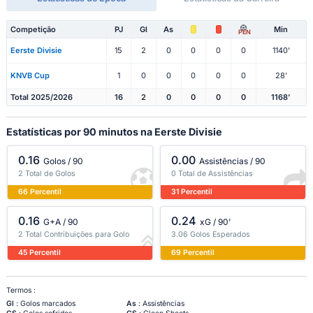
Competição
PJ
Gl
As
Min
PEN
Eerste Divisie
15
2
0
0
0
0
1140'
KNVB Cup
1
0
0
0
0
0
28'
Total 2025/2026
16
2
0
0
0
0
1168'
Estatísticas por 90 minutos na Eerste Divisie
0.16
0.00
Golos / 90
Assistências / 90
2 Total de Golos
0 Total de Assistências
66 Percentil
31 Percentil
0.16
0.24
G+A / 90
xG / 90'
2 Total Contribuições para Golo
3.06 Golos Esperados
45 Percentil
69 Percentil
Termos :
Gl
: Golos marcados
As
: Assistências