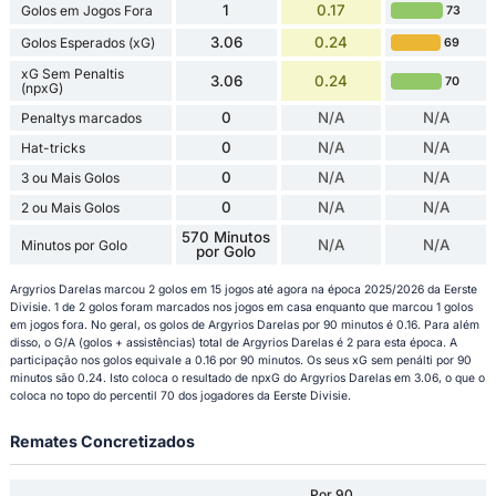
1
0.17
Golos em Jogos Fora
73
3.06
0.24
Golos Esperados (xG)
69
xG Sem Penaltis
3.06
0.24
70
(npxG)
0
N/A
N/A
Penaltys marcados
0
N/A
N/A
Hat-tricks
0
N/A
N/A
3 ou Mais Golos
0
N/A
N/A
2 ou Mais Golos
570 Minutos
N/A
N/A
Minutos por Golo
por Golo
Argyrios Darelas marcou 2 golos em 15 jogos até agora na época 2025/2026 da Eerste
Divisie. 1 de 2 golos foram marcados nos jogos em casa enquanto que marcou 1 golos
em jogos fora. No geral, os golos de Argyrios Darelas por 90 minutos é 0.16. Para além
disso, o G/A (golos + assistências) total de Argyrios Darelas é 2 para esta época. A
participação nos golos equivale a 0.16 por 90 minutos. Os seus xG sem penálti por 90
minutos são 0.24. Isto coloca o resultado de npxG do Argyrios Darelas em 3.06, o que o
coloca no topo do percentil 70 dos jogadores da Eerste Divisie.
Remates Concretizados
Por 90