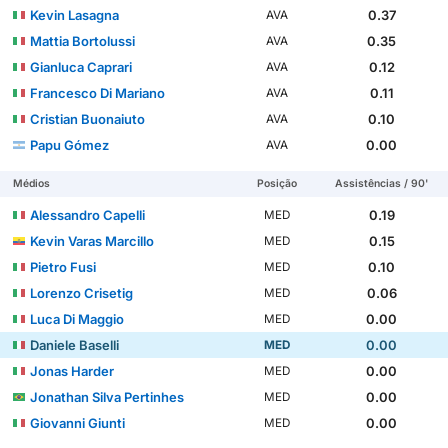
Kevin Lasagna
0.37
AVA
Mattia Bortolussi
0.35
AVA
Gianluca Caprari
0.12
AVA
Francesco Di Mariano
0.11
AVA
Cristian Buonaiuto
0.10
AVA
Papu Gómez
0.00
AVA
Médios
Posição
Assistências / 90'
Alessandro Capelli
0.19
MED
Kevin Varas Marcillo
0.15
MED
Pietro Fusi
0.10
MED
Lorenzo Crisetig
0.06
MED
Luca Di Maggio
0.00
MED
Daniele Baselli
0.00
MED
Jonas Harder
0.00
MED
Jonathan Silva Pertinhes
0.00
MED
Giovanni Giunti
0.00
MED