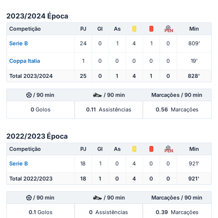
2023/2024 Época
Competição
PJ
Gl
As
Min
PEN
Serie B
24
0
1
4
1
0
809'
Coppa Italia
1
0
0
0
0
0
19'
Total 2023/2024
25
0
1
4
1
0
828'
/ 90 min
/ 90 min
Marcações / 90 min
0
Golos
0.11
Assistências
0.56
Marcações
2022/2023 Época
Competição
PJ
Gl
As
Min
PEN
Serie B
18
1
0
4
0
0
921'
Total 2022/2023
18
1
0
4
0
0
921'
/ 90 min
/ 90 min
Marcações / 90 min
0.1
Golos
0
Assistências
0.39
Marcações