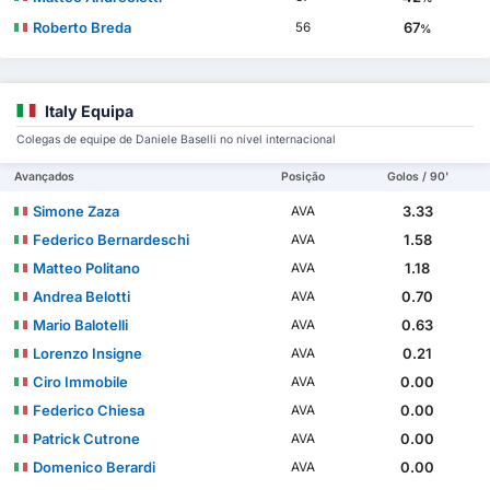
Roberto Breda
67
56
%
Italy Equipa
Colegas de equipe de Daniele Baselli no nível internacional
Avançados
Posição
Golos / 90'
Simone Zaza
3.33
AVA
Federico Bernardeschi
1.58
AVA
Matteo Politano
1.18
AVA
Andrea Belotti
0.70
AVA
Mario Balotelli
0.63
AVA
Lorenzo Insigne
0.21
AVA
Ciro Immobile
0.00
AVA
Federico Chiesa
0.00
AVA
Patrick Cutrone
0.00
AVA
Domenico Berardi
0.00
AVA