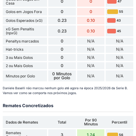
0
0
47
Casa
0
0
Golos em Jogos Fora
55
0.23
0.10
Golos Esperados (xG)
43
xG Sem Penaltis
0.23
0.10
45
(npxG)
0
N/A
N/A
Penaltys marcados
0
N/A
N/A
Hat-tricks
0
N/A
N/A
3 ou Mais Golos
0
N/A
N/A
2 ou Mais Golos
0 Minutos
N/A
N/A
Minutos por Golo
por Golo
Daniele Baselli não marcou nenhum golo até agora na época 2025/2026 da Serie B.
Vamos ver como se comporta nos próximos jogos.
Remates Concretizados
Por 90
Dados de Remates
Total
Percentil
Minutos
Remates
3
1.24
56