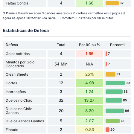
4
1.66
Faltas Contra
67
O Daniele Baselli recebeu 3 cartões amarelos e 0 cartões vermelhos em 8 jogos até
agora na época 2025/2026 da Serie B. Cometem 3.73 faltas por 90 minutos.
Estatísticas de Defesa
Defesa
Total
Por 90 ou %
Percentil
4
1.66
Golos sofridos
7
Minutos por Golo
54 Min
N/A
7
Concedido
2
25%
Clean Sheets
51
12
4.98
Cortes
99
3
1.24
Interceções
88
32
13.27
Duelos no Chão
85
Duelos no Chão
20
8.29
96
Ganhos
5
2.07
Duelos Aéreos Ganhos
73
2
0.83
Fintado
20