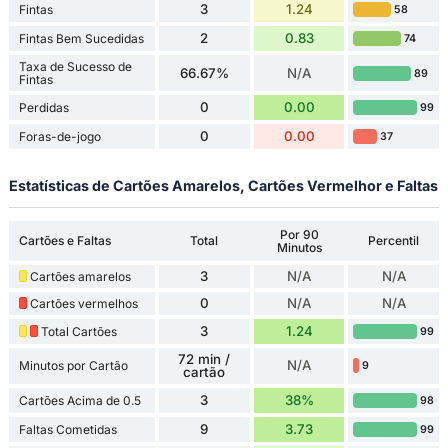
3
1.24
Fintas
58
2
0.83
Fintas Bem Sucedidas
74
Taxa de Sucesso de
66.67%
N/A
89
Fintas
0
0.00
Perdidas
99
0
0.00
Foras-de-jogo
37
Estatísticas de Cartões Amarelos, Cartões Vermelhor e Faltas
Por 90
Cartões e Faltas
Total
Percentil
Minutos
3
N/A
N/A
Cartões amarelos
0
N/A
N/A
Cartões vermelhos
3
1.24
Total Cartões
99
72 min /
N/A
Minutos por Cartão
9
cartão
3
38%
Cartões Acima de 0.5
98
9
3.73
Faltas Cometidas
99