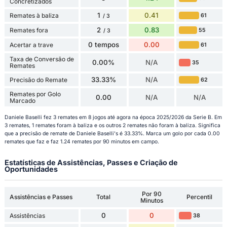
Concretizados
1
0.41
Remates à baliza
61
/ 3
2
0.83
Remates fora
55
/ 3
0 tempos
0.00
Acertar a trave
61
Taxa de Conversão de
0.00%
N/A
35
Remates
33.33%
N/A
Precisão do Remate
62
Remates por Golo
0.00
N/A
N/A
Marcado
Daniele Baselli fez 3 remates em 8 jogos até agora na época 2025/2026 da Serie B. Em
3 remates, 1 remates foram à baliza e os outros 2 remates não foram à baliza. Significa
que a precisão de remate de Daniele Baselli's é 33.33%. Marca um golo por cada 0.00
remates que faz e faz 1.24 remates por 90 minutos em campo.
Estatísticas de Assistências, Passes e Criação de
Oportunidades
Por 90
Assistências e Passes
Total
Percentil
Minutos
0
0
Assistências
38