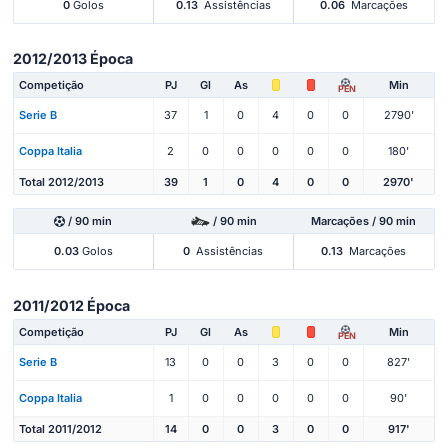
0
Golos
0.13
Assistências
0.06
Marcações
2012/2013 Época
Competição
PJ
Gl
As
Min
PEN
Serie B
37
1
0
4
0
0
2790'
Coppa Italia
2
0
0
0
0
0
180'
Total 2012/2013
39
1
0
4
0
0
2970'
/ 90 min
/ 90 min
Marcações / 90 min
0.03
Golos
0
Assistências
0.13
Marcações
2011/2012 Época
Competição
PJ
Gl
As
Min
PEN
Serie B
13
0
0
3
0
0
827'
Coppa Italia
1
0
0
0
0
0
90'
Total 2011/2012
14
0
0
3
0
0
917'