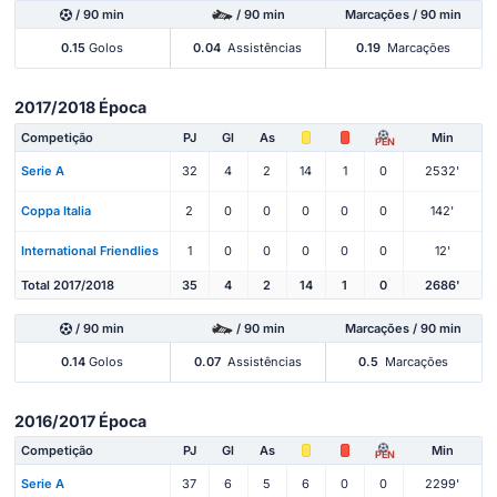
/ 90 min
/ 90 min
Marcações / 90 min
0.15
Golos
0.04
Assistências
0.19
Marcações
2017/2018 Época
Competição
PJ
Gl
As
Min
PEN
Serie A
32
4
2
14
1
0
2532'
Coppa Italia
2
0
0
0
0
0
142'
International Friendlies
1
0
0
0
0
0
12'
Total 2017/2018
35
4
2
14
1
0
2686'
/ 90 min
/ 90 min
Marcações / 90 min
0.14
Golos
0.07
Assistências
0.5
Marcações
2016/2017 Época
Competição
PJ
Gl
As
Min
PEN
Serie A
37
6
5
6
0
0
2299'