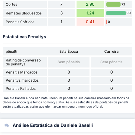
7
2.90
Cortes
72
3
1.24
Remates Bloqueados
99
1
0.41
Penaltis Sofridos
0
Estatísticas Penaltys
pênalti
Esta Época
Carreira
Rating de conversão
Sem pênaltis
Sem pênaltis
de penaltys
0
0
Penaltis Marcados
0
0
Penaltys marcados
0
0
Penaltis Falhados
Daniele Baselli ainda não bateu nenhum penalti na sua carreira (baseado em todos os
dados de época que temos no FootyStats). As suas estatísticas de pontapés de penalti
serão atualizadas assim que ele marcar um penalti num jogo oficial.
Análise Estatística de Daniele Baselli