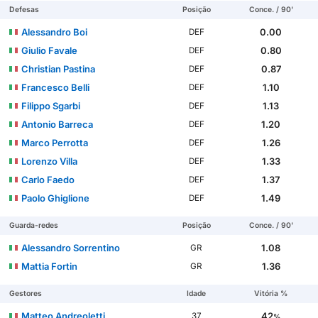
Defesas
Posição
Conce. / 90'
Alessandro Boi
0.00
DEF
Giulio Favale
0.80
DEF
Christian Pastina
0.87
DEF
Francesco Belli
1.10
DEF
Filippo Sgarbi
1.13
DEF
Antonio Barreca
1.20
DEF
Marco Perrotta
1.26
DEF
Lorenzo Villa
1.33
DEF
Carlo Faedo
1.37
DEF
Paolo Ghiglione
1.49
DEF
Guarda-redes
Posição
Conce. / 90'
Alessandro Sorrentino
1.08
GR
Mattia Fortin
1.36
GR
Gestores
Idade
Vitória %
Matteo Andreoletti
42
37
%