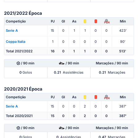
2021/2022 Época
Competição
PJ
Gl
As
Min
PEN
Serie A
15
0
1
1
0
0
423'
Coppa Italia
1
0
0
0
0
0
90'
Total 2021/2022
16
0
1
1
0
0
513'
/ 90 min
/ 90 min
Marcações / 90 min
0
Golos
0.21
Assistências
0.21
Marcações
2020/2021 Época
Competição
PJ
Gl
As
Min
PEN
Serie A
15
0
0
2
0
0
387'
Total 2020/2021
15
0
0
2
0
0
387'
/ 90 min
/ 90 min
Marcações / 90 min
0
Golos
0
Assistências
0.47
Marcações