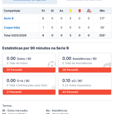
Competição
PJ
Gl
As
Min
PEN
Serie B
8
0
0
3
0
0
217'
Coppa Italia
1
0
0
0
0
0
38'
Total 2025/2026
9
0
0
3
0
0
255'
Estatísticas por 90 minutos na Serie B
0.00
0.00
Golos / 90
Assistências / 90
0 Total de Golos
0 Total de Assistências
35 Percentil
38 Percentil
0.00
0.10
G+A / 90
xG / 90'
0 Total Contribuições para Golo
0.23 Golos Esperados
21 Percentil
43 Percentil
Termos :
Gl
: Golos marcados
As
: Assistências