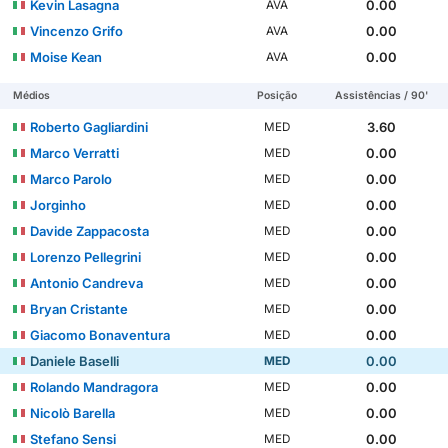
Kevin Lasagna
0.00
AVA
Vincenzo Grifo
0.00
AVA
Moise Kean
0.00
AVA
Médios
Posição
Assistências / 90'
Roberto Gagliardini
3.60
MED
Marco Verratti
0.00
MED
Marco Parolo
0.00
MED
Jorginho
0.00
MED
Davide Zappacosta
0.00
MED
Lorenzo Pellegrini
0.00
MED
Antonio Candreva
0.00
MED
Bryan Cristante
0.00
MED
Giacomo Bonaventura
0.00
MED
Daniele Baselli
0.00
MED
Rolando Mandragora
0.00
MED
Nicolò Barella
0.00
MED
Stefano Sensi
0.00
MED