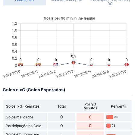
90'
Golos e xG (Golos Esperados)
Por 90
Golos, xG, Remates
Total
Percentil
Minutos
0
0
Golos marcados
35
0
0
Participação no Golo
21
Golos em Jogos em