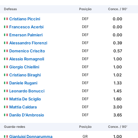
Defesas
Posição
Conce. / 90'
Cristiano Piccini
0.00
DEF
Francesco Acerbi
0.00
DEF
Emerson Palmieri
0.00
DEF
Alessandro Florenzi
0.39
DEF
Domenico Criscito
0.57
DEF
Alessio Romagnoli
1.00
DEF
Giorgio Chiellini
1.00
DEF
Cristiano Biraghi
1.02
DEF
Daniele Rugani
1.33
DEF
Leonardo Bonucci
1.45
DEF
Mattia De Sciglio
1.60
DEF
Mattia Caldara
3.00
DEF
Danilo D'Ambrosio
3.65
DEF
Guarda-redes
Posição
Conce. / 90'
Gianluigi Donnarumma
1.00
GR