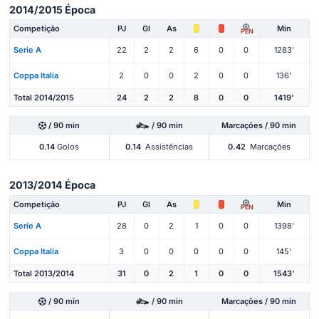
2014/2015 Época
Competição
PJ
Gl
As
Min
PEN
Serie A
22
2
2
6
0
0
1283'
Coppa Italia
2
0
0
2
0
0
136'
Total 2014/2015
24
2
2
8
0
0
1419'
/ 90 min
/ 90 min
Marcações / 90 min
0.14
Golos
0.14
Assistências
0.42
Marcações
2013/2014 Época
Competição
PJ
Gl
As
Min
PEN
Serie A
28
0
2
1
0
0
1398'
Coppa Italia
3
0
0
0
0
0
145'
Total 2013/2014
31
0
2
1
0
0
1543'
/ 90 min
/ 90 min
Marcações / 90 min