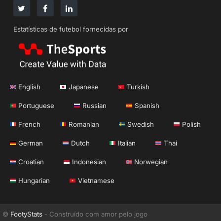
Estatísticas de futebol fornecidas por
English
Japanese
Turkish
Portuguese
Russian
Spanish
French
Romanian
Swedish
Polish
German
Dutch
Italian
Thai
Croatian
Indonesian
Norwegian
Hungarian
Vietnamese
©
FootyStats
- Construído com amor pelo jogo