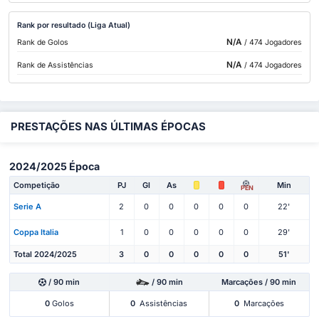
Rank por resultado (Liga Atual)
N/A
Rank de Golos
/ 474 Jogadores
N/A
Rank de Assistências
/ 474 Jogadores
PRESTAÇÕES NAS ÚLTIMAS ÉPOCAS
2024/2025 Época
Competição
PJ
Gl
As
Min
PEN
Serie A
2
0
0
0
0
0
22'
Coppa Italia
1
0
0
0
0
0
29'
Total 2024/2025
3
0
0
0
0
0
51'
/ 90 min
/ 90 min
Marcações / 90 min
0
Golos
0
Assistências
0
Marcações