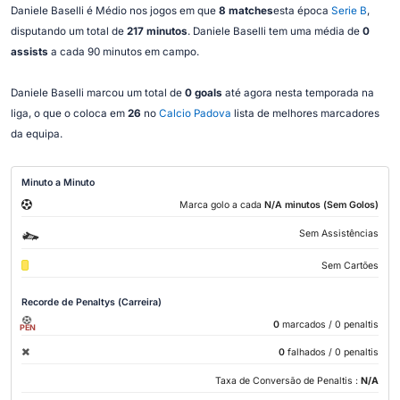
Daniele Baselli é Médio nos jogos em que
8 matches
esta época
Serie B
,
disputando um total de
217 minutos
. Daniele Baselli tem uma média de
0
assists
a cada 90 minutos em campo.
Daniele Baselli marcou um total de
0 goals
até agora nesta temporada na
liga, o que o coloca em
26
no
Calcio Padova
lista de melhores marcadores
da equipa.
Minuto a Minuto
Marca golo a cada
N/A minutos (Sem Golos)
Sem Assistências
Sem Cartões
Recorde de Penaltys (Carreira)
0
marcados
/ 0 penaltis
PEN
0
falhados
/ 0 penaltis
Taxa de Conversão de Penaltis :
N/A