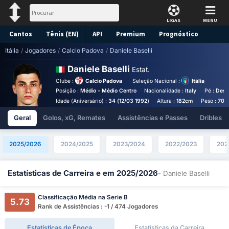
LIGAS
MENU
Cantos
Tênis (EN)
API
Premium
Prognóstico
Itália
/
Jogadores
/
Calcio Padova
/
Daniele Baselli
Daniele Baselli
Estat.
Clube :
Calcio Padova
Seleção Nacional :
Itália
Posição :
Médio - Médio Centro
Nacionalidade :
Italy
Pé :
Dest
Idade (Aniversário) :
34 (12/03 1992)
Altura :
182cm
Peso :
70k
Geral
Golos, xG, Remates
Assistências e Passes
Dribles
2025/2026
2024/2025
2023/2024
2022/2023
202
Estatísticas de Carreira e em 2025/2026
- Daniele Baselli
Classificação Média na Serie B
5.73
Rank de Assistências : -1 / 474 Jogadores
Estatísticas de Época
Estatísticas da Carreira