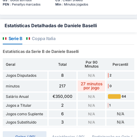
GS
: Golos sofridos
CS
: Clean Sheets
PEN
: Penaltys marcados
Min
: Minutos jogados
Estatísticas Detalhadas de Daniele Baselli
Serie B
Coppa Italia
Estatísticas da Serie B de Daniele Baselli
Por 90
Geral
Total
Percentil
Minutos
8
Jogos Disputados
N/A
2
27 minutos
217
minutos
0
por jogo
€350,000
Salário Anual
N/A
64
2
Jogos a Titular
N/A
1
6
N/A
Jogos como Suplente
N/A
3
N/A
Jogos Substituído
N/A
Golos / 90'
Assistências / 90'
Participação no Golo /