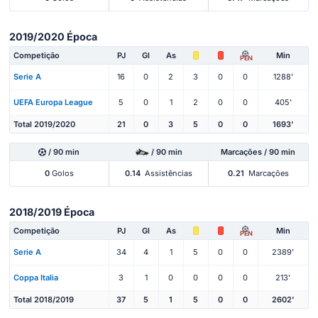
2019/2020 Época
Competição
PJ
Gl
As
Min
PEN
Serie A
16
0
2
3
0
0
1288'
UEFA Europa League
5
0
1
2
0
0
405'
Total 2019/2020
21
0
3
5
0
0
1693'
/ 90 min
/ 90 min
Marcações / 90 min
0
Golos
0.14
Assistências
0.21
Marcações
2018/2019 Época
Competição
PJ
Gl
As
Min
PEN
Serie A
34
4
1
5
0
0
2389'
Coppa Italia
3
1
0
0
0
0
213'
Total 2018/2019
37
5
1
5
0
0
2602'