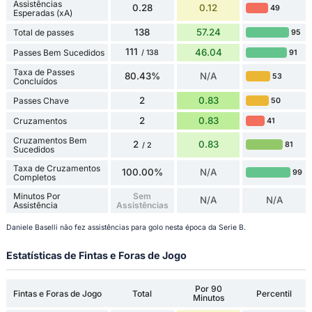
Assistências
0.28
0.12
49
Esperadas (xA)
138
57.24
Total de passes
95
111
46.04
Passes Bem Sucedidos
91
/ 138
Taxa de Passes
80.43%
N/A
53
Concluídos
2
0.83
Passes Chave
50
2
0.83
Cruzamentos
41
Cruzamentos Bem
2
0.83
81
/ 2
Sucedidos
Taxa de Cruzamentos
100.00%
N/A
99
Completos
Minutos Por
Sem
N/A
N/A
Assistência
Assistências
Daniele Baselli não fez assistências para golo nesta época da Serie B.
Estatísticas de Fintas e Foras de Jogo
Por 90
Fintas e Foras de Jogo
Total
Percentil
Minutos