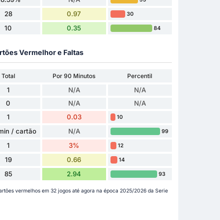
28
0.97
30
10
0.35
84
rtões Vermelhor e Faltas
Total
Por 90 Minutos
Percentil
1
N/A
N/A
0
N/A
N/A
1
0.03
10
in / cartão
N/A
99
1
3%
12
19
0.66
14
85
2.94
93
 cartões vermelhos em 32 jogos até agora na época 2025/2026 da Serie