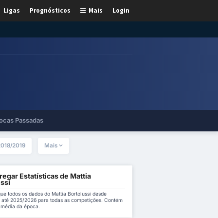
Ligas
Prognósticos
Mais
Login
ocas Passadas
2018/2019
Mais
egar Estatísticas de Mattia
ssi
ue todos os dados do Mattia Bortolussi desde
 até 2025/2026 para todas as competições. Contém
a média da época.