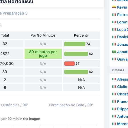
tia Bortolussi
Kevin 
e Preparação 3
Pietro
Loren
i
Luca 
Total
Por 90 Minutos
Percentil
Daniel
32
N/A
73
Jonas
80 minutos por
Jonatha
2572
82
jogo
Giovan
170,000
N/A
37
Defesas
30
N/A
82
Aless
2
N/A
N/A
Giulio
8
N/A
N/A
Christ
Franc
ssistências / 90'
Participação no Golo / 90'
Filipp
Anton
Marco