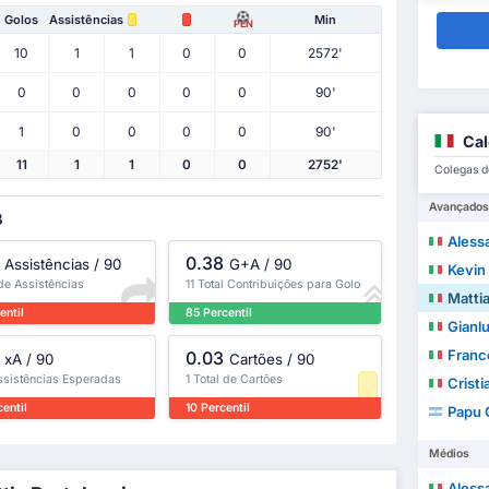
Golos
Assistências
Min
PEN
10
1
1
0
0
2572'
0
0
0
0
0
90'
1
0
0
0
0
90'
Cal
11
1
1
0
0
2752'
Colegas de
Avançados
B
Aless
0.38
Assistências / 90
G+A / 90
Kevin
 de Assistências
11 Total Contribuições para Golo
Mattia
entil
85 Percentil
Gianl
Franc
0.03
xA / 90
Cartões / 90
ssistências Esperadas
1 Total de Cartões
Crist
entil
10 Percentil
Papu
Médios
Aless