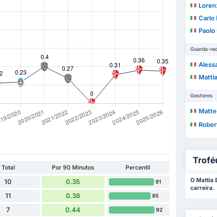
Lorenz
Carlo
Paolo
Guarda-re
Aless
Mattia
Gestores
Matte
Rober
Trofé
Total
Por 90 Minutos
Percentil
O Mattia 
10
0.35
91
carreira.
11
0.38
85
7
0.44
92