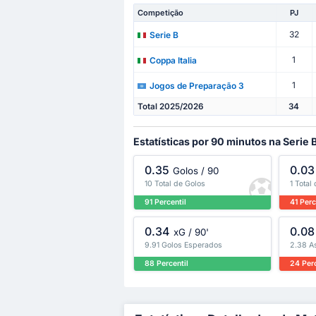
Competição
PJ
32
Serie B
1
Coppa Italia
1
Jogos de Preparação 3
Total 2025/2026
34
Estatísticas por 90 minutos na Serie 
0.35
0.03
Golos / 90
10 Total de Golos
1 Total
91 Percentil
41 Perc
0.34
0.08
xG / 90'
9.91 Golos Esperados
2.38 A
88 Percentil
24 Perc