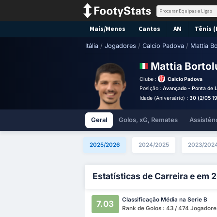
Mais/Menos
Cantos
AM
Tênis (
Itália
/
Jogadores
/
Calcio Padova
/
Mattia Bo
Mattia Borto
Clube :
Calcio Padova
Posição :
Avançado - Ponta de 
Idade (Aniversário) :
30 (2/05 1
Geral
Golos, xG, Remates
Assistên
2025/2026
2024/2025
2023/202
Estatísticas de Carreira e em
Classificação Média na Serie B
7.03
Rank de Golos : 43 / 474 Jogadore