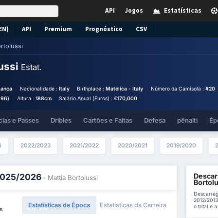
API
Jogos
Estatísticas
EN)
API
Premium
Prognóstico
CSV
rtolussi
lussi
Estat.
Lança
Nacionalidade :
Italy
Birthplace :
Matelica - Italy
Número da Camisola :
#20
996)
Altura :
188cm
Salário Anual (Euros) :
€170,000
cias e Passes
Dribles
Cartões e Faltas
Defesa
pênalti
Ép
4
2022/2023
2021/2022
2020/2021
2019/2020
Descarr
 2025/2026
- Mattia Bortolussi
Bortolu
Descarreg
2012/2013
Estatísticas de Época
Estatísticas da Carreira
o total e 
s