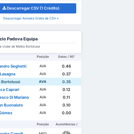
Descarregar CSV (1 Crédito)
Descarregar Amostra Grátis de CSV »
cio Padova Equipa
 clube de Mattia Bortolussi
Posição
Golos / 90'
andro Seghetti
0.46
AVA
 Lasagna
0.37
AVA
 Bortolussi
0.35
AVA
uca Caprari
0.12
AVA
esco Di Mariano
0.11
AVA
ian Buonaiuto
0.10
AVA
 Gómez
0.00
AVA
Posição
Assistências /
90'
andro Capelli
0.19
MED