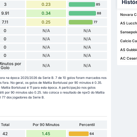
Histó
3
0.23
85
9.91
0.34
88
Novara C
7.11
0.25
77
AS Lucche
0
N/A
N/A
Sansepolc
0
N/A
N/A
Calcio Ca
0
N/A
N/A
AS Gubbio
0
N/A
N/A
AC Cesen
inutos por
N/A
N/A
Golo
agora na época 2025/2026 da Serie B. 7 de 10 golos foram marcados nos
ora. No geral, os golos de Mattia Bortolussi por 90 minutos é 0.35.
 Mattia Bortolussi é 11 para esta época. A participação nos golos
ti por 90 minutos são 0.25. Isto coloca o resultado de npxG do Mattia
il 77 dos jogadores da Serie B.
Total
Por 90 Minutos
Percentil
42
1.45
64