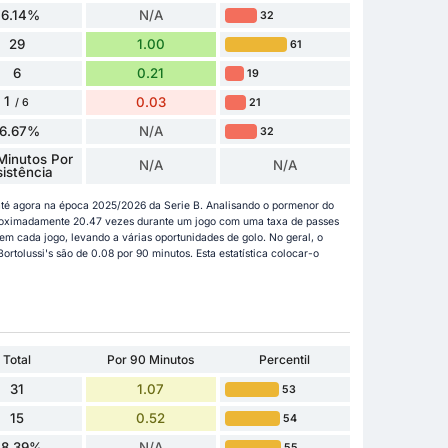
76.14%
N/A
32
29
1.00
61
6
0.21
19
1
0.03
21
/ 6
16.67%
N/A
32
Minutos Por
N/A
N/A
sistência
s até agora na época 2025/2026 da Serie B. Analisando o pormenor do
aproximadamente 20.47 vezes durante um jogo com uma taxa de passes
m cada jogo, levando a várias oportunidades de golo. No geral, o
ortolussi's são de 0.08 por 90 minutos. Esta estatística colocar-o
Total
Por 90 Minutos
Percentil
31
1.07
53
15
0.52
54
48.39%
N/A
55