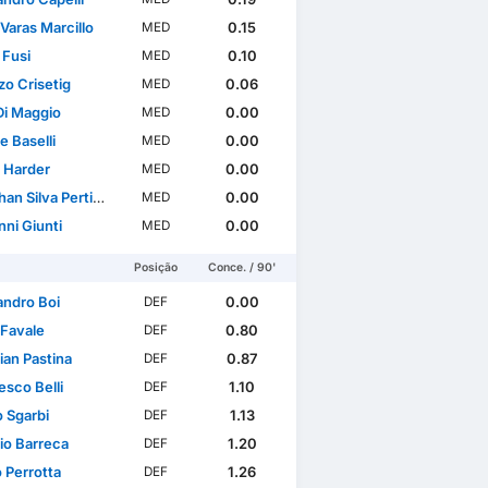
Varas Marcillo
0.15
MED
 Fusi
0.10
MED
zo Crisetig
0.06
MED
Di Maggio
0.00
MED
e Baselli
0.00
MED
 Harder
0.00
MED
n Silva Pertinhes
0.00
MED
ni Giunti
0.00
MED
Posição
Conce. / 90'
andro Boi
0.00
DEF
 Favale
0.80
DEF
ian Pastina
0.87
DEF
esco Belli
1.10
DEF
o Sgarbi
1.13
DEF
io Barreca
1.20
DEF
 Perrotta
1.26
DEF