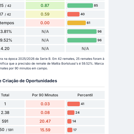
25
0.87
85
/ 42
17
0.59
40
/ 42
 tempos
0.00
61
23.81%
N/A
96
59.52%
N/A
96
4.20
N/A
N/A
gora na época 2025/2026 da Serie B. Em 42 remates, 25 remates foram à
gnifica que a precisão de remate de Mattia Bortolussi's é 59.52%. Marca
emates por 90 minutos em campo.
 e Criação de Oportunidades
Total
Por 90 Minutos
Percentil
1
0.03
41
2.38
0.08
24
591
20.47
14
50
15.59
17
/ 591