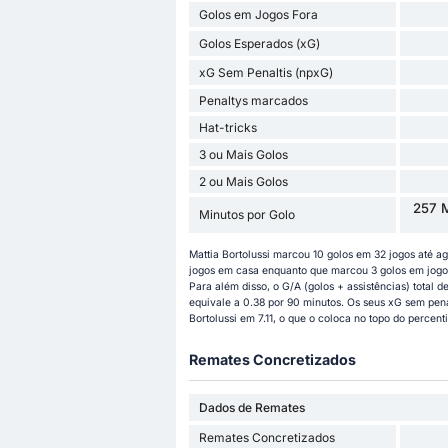
Golos em Jogos Fora
Golos Esperados (xG)
xG Sem Penaltis (npxG)
Penaltys marcados
Hat-tricks
3 ou Mais Golos
2 ou Mais Golos
257 M
Minutos por Golo
Mattia Bortolussi marcou 10 golos em 32 jogos até 
jogos em casa enquanto que marcou 3 golos em jogos f
Para além disso, o G/A (golos + assistências) total de
equivale a 0.38 por 90 minutos. Os seus xG sem penál
Bortolussi em 7.11, o que o coloca no topo do percent
Remates Concretizados
Dados de Remates
Remates Concretizados