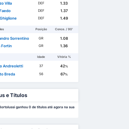
o Villa
1.33
DEF
 Faedo
1.37
DEF
 Ghiglione
1.49
DEF
des
Posição
Conce. / 90'
andro Sorrentino
1.08
GR
 Fortin
1.36
GR
Idade
Vitória %
o Andreoletti
42
37
%
to Breda
67
56
%
us e Títulos
Bortolussi ganhou 0 de títulos até agora na sua