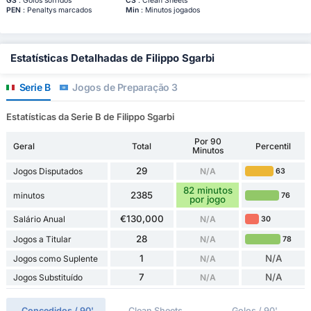
GS
: Golos sofridos
CS
: Clean Sheets
PEN
: Penaltys marcados
Min
: Minutos jogados
Estatísticas Detalhadas de Filippo Sgarbi
Serie B
Jogos de Preparação 3
Estatísticas da Serie B de Filippo Sgarbi
Por 90
Geral
Total
Percentil
Minutos
29
Jogos Disputados
N/A
63
82 minutos
2385
minutos
76
por jogo
€130,000
Salário Anual
N/A
30
28
Jogos a Titular
N/A
78
1
N/A
Jogos como Suplente
N/A
7
N/A
Jogos Substituído
N/A
Concedidos / 90'
Clean Sheets
Golos / 90'