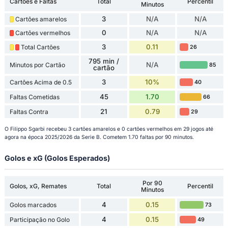
Cartões e Faltas
Total
Percentil
Minutos
3
N/A
N/A
Cartões amarelos
0
N/A
N/A
Cartões vermelhos
3
0.11
Total Cartões
26
795 min /
N/A
Minutos por Cartão
85
cartão
3
10%
Cartões Acima de 0.5
40
45
1.70
Faltas Cometidas
66
21
0.79
Faltas Contra
29
O Filippo Sgarbi recebeu 3 cartões amarelos e 0 cartões vermelhos em 29 jogos até
agora na época 2025/2026 da Serie B. Cometem 1.70 faltas por 90 minutos.
Golos e xG (Golos Esperados)
Por 90
Golos, xG, Remates
Total
Percentil
Minutos
4
0.15
Golos marcados
73
4
0.15
Participação no Golo
49