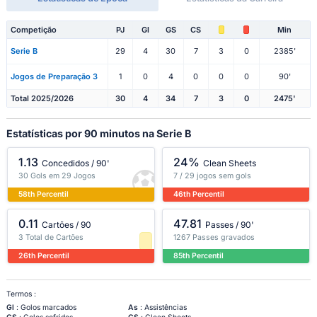
Competição
PJ
Gl
GS
CS
Min
Serie B
29
4
30
7
3
0
2385'
Jogos de Preparação 3
1
0
4
0
0
0
90'
Total 2025/2026
30
4
34
7
3
0
2475'
Estatísticas por 90 minutos na Serie B
1.13
24%
Concedidos / 90'
Clean Sheets
30 Gols em 29 Jogos
7 / 29 jogos sem gols
58th Percentil
46th Percentil
0.11
47.81
Cartões / 90
Passes / 90'
3 Total de Cartões
1267 Passes gravados
26th Percentil
85th Percentil
Termos :
Gl
: Golos marcados
As
: Assistências