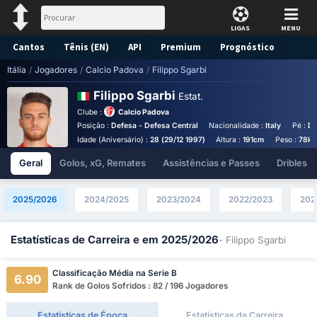
LIGAS
MENU
Cantos
Tênis (EN)
API
Premium
Prognóstico
Itália
/
Jogadores
/
Calcio Padova
/
Filippo Sgarbi
Filippo Sgarbi
Estat.
Clube :
Calcio Padova
Posição :
Defesa - Defesa Central
Nacionalidade :
Italy
Pé :
De
Idade (Aniversário) :
28 (29/12 1997)
Altura :
191cm
Peso :
78kg
Geral
Golos, xG, Remates
Assistências e Passes
Dribles
2025/2026
2024/2025
2023/2024
2022/2023
202
Estatísticas de Carreira e em 2025/2026
- Filippo Sgarbi
Classificação Média na Serie B
6.90
Rank de Golos Sofridos : 82 / 196 Jogadores
Estatísticas de Época
Estatísticas da Carreira