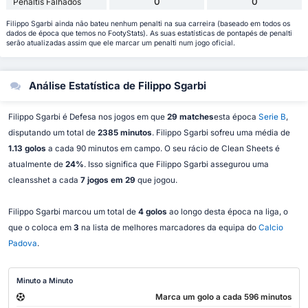
0
0
Penaltis Falhados
Filippo Sgarbi ainda não bateu nenhum penalti na sua carreira (baseado em todos os
dados de época que temos no FootyStats). As suas estatísticas de pontapés de penalti
serão atualizadas assim que ele marcar um penalti num jogo oficial.
Análise Estatística de Filippo Sgarbi
Filippo Sgarbi é Defesa nos jogos em que
29 matches
esta época
Serie B
,
disputando um total de
2385 minutos
. Filippo Sgarbi sofreu uma média de
1.13 golos
a cada 90 minutos em campo. O seu rácio de Clean Sheets é
atualmente de
24%
. Isso significa que Filippo Sgarbi assegurou uma
cleansshet a cada
7 jogos em 29
que jogou.
Filippo Sgarbi marcou um total de
4 golos
ao longo desta época na liga, o
que o coloca em
3
na lista de melhores marcadores da equipa do
Calcio
Padova
.
Minuto a Minuto
Marca um golo a cada 596 minutos