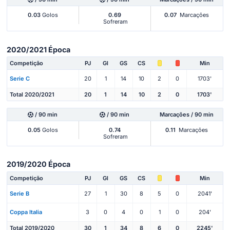
0.03
Golos
0.69
0.07
Marcações
Sofreram
2020/2021 Época
Competição
PJ
Gl
GS
CS
Min
Serie C
20
1
14
10
2
0
1703'
Total 2020/2021
20
1
14
10
2
0
1703'
/ 90 min
/ 90 min
Marcações / 90 min
0.05
Golos
0.74
0.11
Marcações
Sofreram
2019/2020 Época
Competição
PJ
Gl
GS
CS
Min
Serie B
27
1
30
8
5
0
2041'
Coppa Italia
3
0
4
0
1
0
204'
Total 2019/2020
30
1
34
8
6
0
2245'