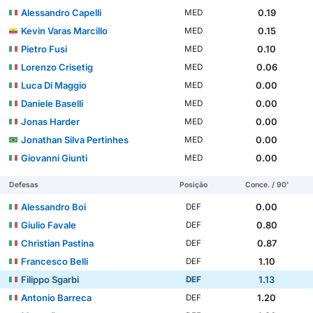
Alessandro Capelli
0.19
MED
Kevin Varas Marcillo
0.15
MED
Pietro Fusi
0.10
MED
Lorenzo Crisetig
0.06
MED
Luca Di Maggio
0.00
MED
Daniele Baselli
0.00
MED
Jonas Harder
0.00
MED
Jonathan Silva Pertinhes
0.00
MED
Giovanni Giunti
0.00
MED
Defesas
Posição
Conce. / 90'
Alessandro Boi
0.00
DEF
Giulio Favale
0.80
DEF
Christian Pastina
0.87
DEF
Francesco Belli
1.10
DEF
Filippo Sgarbi
1.13
DEF
Antonio Barreca
1.20
DEF