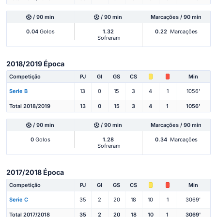
/ 90 min
/ 90 min
Marcações / 90 min
0.04
Golos
1.32
0.22
Marcações
Sofreram
2018/2019 Época
Competição
PJ
Gl
GS
CS
Min
Serie B
13
0
15
3
4
1
1056'
Total 2018/2019
13
0
15
3
4
1
1056'
/ 90 min
/ 90 min
Marcações / 90 min
0
Golos
1.28
0.34
Marcações
Sofreram
2017/2018 Época
Competição
PJ
Gl
GS
CS
Min
Serie C
35
2
20
18
10
1
3069'
Total 2017/2018
35
2
20
18
10
1
3069'