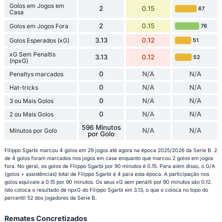
Golos em Jogos em
2
0.15
67
Casa
2
0.15
Golos em Jogos Fora
76
3.13
0.12
Golos Esperados (xG)
51
xG Sem Penaltis
3.13
0.12
52
(npxG)
0
N/A
N/A
Penaltys marcados
0
N/A
N/A
Hat-tricks
0
N/A
N/A
3 ou Mais Golos
0
N/A
N/A
2 ou Mais Golos
596 Minutos
N/A
N/A
Minutos por Golo
por Golo
Filippo Sgarbi marcou 4 golos em 29 jogos até agora na época 2025/2026 da Serie B. 2
de 4 golos foram marcados nos jogos em casa enquanto que marcou 2 golos em jogos
fora. No geral, os golos de Filippo Sgarbi por 90 minutos é 0.15. Para além disso, o G/A
(golos + assistências) total de Filippo Sgarbi é 4 para esta época. A participação nos
golos equivale a 0.15 por 90 minutos. Os seus xG sem penálti por 90 minutos são 0.12.
Isto coloca o resultado de npxG do Filippo Sgarbi em 3.13, o que o coloca no topo do
percentil 52 dos jogadores da Serie B.
Remates Concretizados