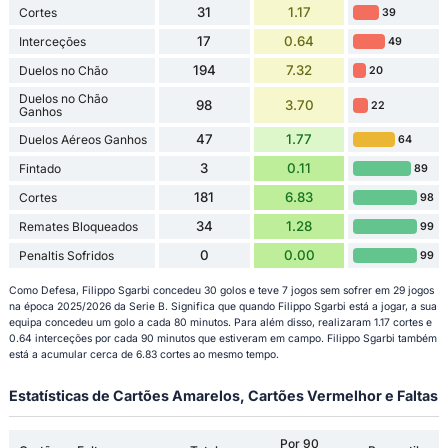
31
1.17
Cortes
39
17
0.64
Interceções
49
194
7.32
Duelos no Chão
20
Duelos no Chão
98
3.70
22
Ganhos
47
1.77
Duelos Aéreos Ganhos
64
3
0.11
Fintado
89
181
6.83
Cortes
98
34
1.28
Remates Bloqueados
99
0
0.00
Penaltis Sofridos
99
Como Defesa, Filippo Sgarbi concedeu 30 golos e teve 7 jogos sem sofrer em 29 jogos
na época 2025/2026 da Serie B. Significa que quando Filippo Sgarbi está a jogar, a sua
equipa concedeu um golo a cada 80 minutos. Para além disso, realizaram 1.17 cortes e
0.64 interceções por cada 90 minutos que estiveram em campo. Filippo Sgarbi também
está a acumular cerca de 6.83 cortes ao mesmo tempo.
Estatísticas de Cartões Amarelos, Cartões Vermelhor e Faltas
Por 90