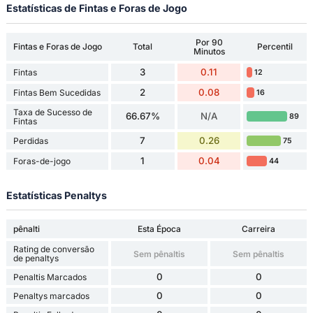
Estatísticas de Fintas e Foras de Jogo
Por 90
Fintas e Foras de Jogo
Total
Percentil
Minutos
3
0.11
Fintas
12
2
0.08
Fintas Bem Sucedidas
16
Taxa de Sucesso de
66.67%
N/A
89
Fintas
7
0.26
Perdidas
75
1
0.04
Foras-de-jogo
44
Estatísticas Penaltys
pênalti
Esta Época
Carreira
Rating de conversão
Sem pênaltis
Sem pênaltis
de penaltys
0
0
Penaltis Marcados
0
0
Penaltys marcados