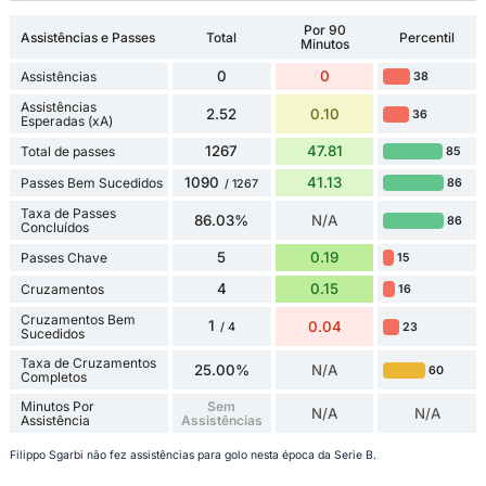
Por 90
Assistências e Passes
Total
Percentil
Minutos
0
0
Assistências
38
Assistências
2.52
0.10
36
Esperadas (xA)
1267
47.81
Total de passes
85
1090
41.13
Passes Bem Sucedidos
86
/ 1267
Taxa de Passes
86.03%
N/A
86
Concluídos
5
0.19
Passes Chave
15
4
0.15
Cruzamentos
16
Cruzamentos Bem
1
0.04
23
/ 4
Sucedidos
Taxa de Cruzamentos
25.00%
N/A
60
Completos
Minutos Por
Sem
N/A
N/A
Assistência
Assistências
Filippo Sgarbi não fez assistências para golo nesta época da Serie B.