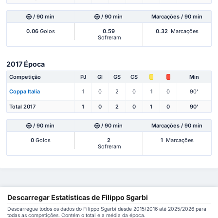
/ 90 min
/ 90 min
Marcações / 90 min
0.06
Golos
0.59
0.32
Marcações
Sofreram
2017 Época
Competição
PJ
Gl
GS
CS
Min
Coppa Italia
1
0
2
0
1
0
90'
Total 2017
1
0
2
0
1
0
90'
/ 90 min
/ 90 min
Marcações / 90 min
0
Golos
2
1
Marcações
Sofreram
Descarregar Estatísticas de Filippo Sgarbi
Descarregue todos os dados do Filippo Sgarbi desde 2015/2016 até 2025/2026 para
todas as competições. Contém o total e a média da época.