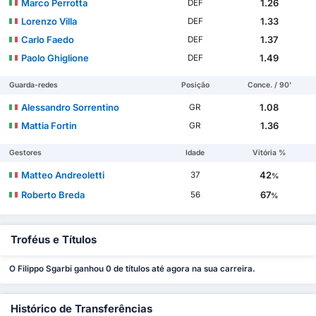
Marco Perrotta
1.26
DEF
Lorenzo Villa
1.33
DEF
Carlo Faedo
1.37
DEF
Paolo Ghiglione
1.49
DEF
Guarda-redes
Posição
Conce. / 90'
Alessandro Sorrentino
1.08
GR
Mattia Fortin
1.36
GR
Gestores
Idade
Vitória %
Matteo Andreoletti
42
37
%
Roberto Breda
67
56
%
Troféus e Títulos
O Filippo Sgarbi ganhou 0 de títulos até agora na sua carreira.
Histórico de Transferências