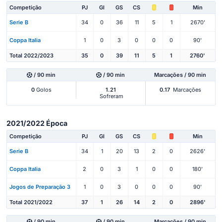
Competição
PJ
Gl
GS
CS
Min
Serie B
34
0
36
11
5
1
2670'
Coppa Italia
1
0
3
0
0
0
90'
Total 2022/2023
35
0
39
11
5
1
2760'
/ 90 min
/ 90 min
Marcações / 90 min
0
Golos
1.21
0.17
Marcações
Sofreram
2021/2022 Época
Competição
PJ
Gl
GS
CS
Min
Serie B
34
1
20
13
2
0
2626'
Coppa Italia
2
0
3
1
0
0
180'
Jogos de Preparação 3
1
0
3
0
0
0
90'
Total 2021/2022
37
1
26
14
2
0
2896'
/ 90 min
/ 90 min
Marcações / 90 min