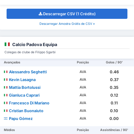
Descarregar CSV (1 Crédito)
Descarregar Amostra Grátis de CSV »
Calcio Padova Equipa
Colegas de clube de Filippo Sgarbi
Avançados
Posição
Golos / 90'
Alessandro Seghetti
0.46
AVA
Kevin Lasagna
0.37
AVA
Mattia Bortolussi
0.35
AVA
Gianluca Caprari
0.12
AVA
Francesco Di Mariano
0.11
AVA
Cristian Buonaiuto
0.10
AVA
Papu Gómez
0.00
AVA
Médios
Posição
Assistências / 90'