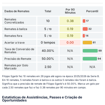
Por 90
Dados de Remates
Total
Percentil
Minutos
Remates
10
0.38
17
Concretizados
5
0.19
Remates à baliza
32
/ 10
5
0.19
Remates fora
14
/ 10
0 tempos
0.00
Acertar a trave
61
Taxa de Conversão de
40.00%
N/A
99
Remates
50.00%
N/A
Precisão do Remate
94
Remates por Golo
2.50
N/A
N/A
Marcado
Filippo Sgarbi fez 10 remates em 29 jogos até agora na época 2025/2026 da Serie B.
Em 10 remates, 5 remates foram à baliza e os outros 5 remates não foram à baliza.
Significa que a precisão de remate de Filippo Sgarbi's é 50.00%. Marca um golo por
cada 2.50 remates que faz e faz 0.38 remates por 90 minutos em campo.
Estatísticas de Assistências, Passes e Criação de
Oportunidades