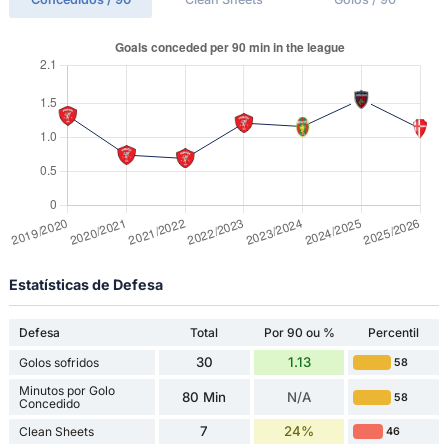
Estatísticas de Defesa
Defesa
Total
Por 90 ou %
Percentil
30
1.13
Golos sofridos
58
Minutos por Golo
80 Min
N/A
58
Concedido
7
24%
Clean Sheets
46