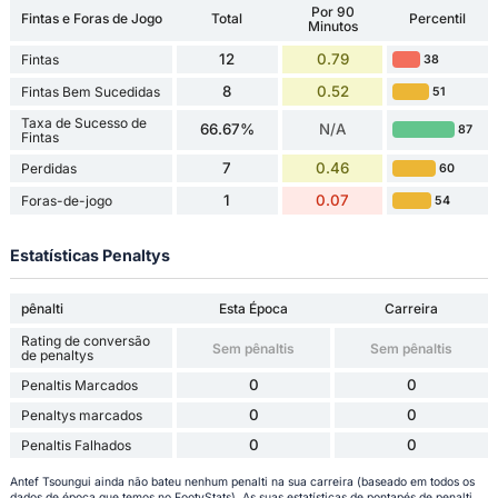
Por 90
Fintas e Foras de Jogo
Total
Percentil
Minutos
12
0.79
Fintas
38
8
0.52
Fintas Bem Sucedidas
51
Taxa de Sucesso de
66.67%
N/A
87
Fintas
7
0.46
Perdidas
60
1
0.07
Foras-de-jogo
54
Estatísticas Penaltys
pênalti
Esta Época
Carreira
Rating de conversão
Sem pênaltis
Sem pênaltis
de penaltys
0
0
Penaltis Marcados
0
0
Penaltys marcados
0
0
Penaltis Falhados
Antef Tsoungui ainda não bateu nenhum penalti na sua carreira (baseado em todos os
dados de época que temos no FootyStats). As suas estatísticas de pontapés de penalti