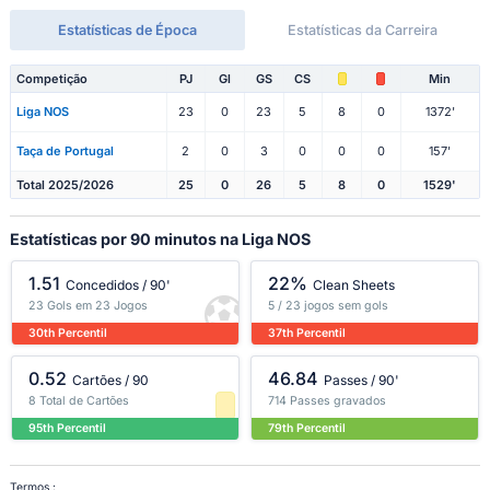
Estatísticas de Época
Estatísticas da Carreira
Competição
PJ
Gl
GS
CS
Min
Liga NOS
23
0
23
5
8
0
1372'
Taça de Portugal
2
0
3
0
0
0
157'
Total 2025/2026
25
0
26
5
8
0
1529'
Estatísticas por 90 minutos na Liga NOS
1.51
22%
Concedidos / 90'
Clean Sheets
23 Gols em 23 Jogos
5 / 23 jogos sem gols
30th Percentil
37th Percentil
0.52
46.84
Cartões / 90
Passes / 90'
8 Total de Cartões
714 Passes gravados
95th Percentil
79th Percentil
Termos :