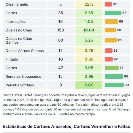
5
22%
Clean Sheets
37
36
2.36
Cortes
87
16
1.05
Interceções
69
153
10.04
Duelos no Chão
59
Duelos no Chão
80
5.25
65
Ganhos
12
0.79
Duelos Aéreos Ganhos
39
10
0.66
Fintado
42
47
3.08
Cortes
73
15
0.98
Remates Bloqueados
96
0
0.00
Penaltis Sofridos
99
Como Defesa, Antef Tsoungui concedeu 23 golos e teve 5 jogos sem sofrer em 23 jogos
na época 2025/2026 da Liga NOS. Significa que quando Antef Tsoungui está a jogar, a
sua equipa concedeu um golo a cada 60 minutos. Para além disso, realizaram 2.36
cortes e 1.05 interceções por cada 90 minutos que estiveram em campo. Antef Tsoungui
também está a acumular cerca de 3.08 cortes ao mesmo tempo.
Estatísticas de Cartões Amarelos, Cartões Vermelhor e Faltas