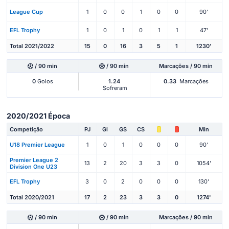
League Cup
1
0
0
1
0
0
90'
EFL Trophy
1
0
1
0
1
1
47'
Total 2021/2022
15
0
16
3
5
1
1230'
/ 90 min
/ 90 min
Marcações / 90 min
0
Golos
1.24
0.33
Marcações
Sofreram
2020/2021 Época
Competição
PJ
Gl
GS
CS
Min
U18 Premier League
1
0
1
0
0
0
90'
Premier League 2
13
2
20
3
3
0
1054'
Division One U23
EFL Trophy
3
0
2
0
0
0
130'
Total 2020/2021
17
2
23
3
3
0
1274'
/ 90 min
/ 90 min
Marcações / 90 min