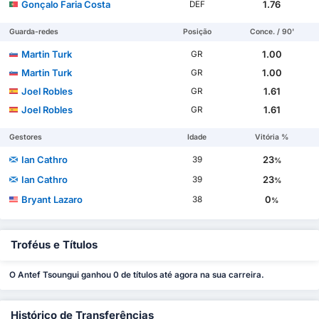
Gonçalo Faria Costa
1.76
DEF
Guarda-redes
Posição
Conce. / 90'
Martin Turk
1.00
GR
Martin Turk
1.00
GR
Joel Robles
1.61
GR
Joel Robles
1.61
GR
Gestores
Idade
Vitória %
Ian Cathro
23
39
%
Ian Cathro
23
39
%
Bryant Lazaro
0
38
%
Troféus e Títulos
O Antef Tsoungui ganhou 0 de títulos até agora na sua carreira.
Histórico de Transferências