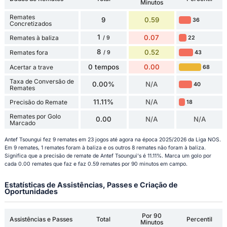
Minutos
Remates
9
0.59
36
Concretizados
1
0.07
Remates à baliza
22
/ 9
8
0.52
Remates fora
43
/ 9
0 tempos
0.00
Acertar a trave
68
Taxa de Conversão de
0.00%
N/A
40
Remates
11.11%
N/A
Precisão do Remate
18
Remates por Golo
0.00
N/A
N/A
Marcado
Antef Tsoungui fez 9 remates em 23 jogos até agora na época 2025/2026 da Liga NOS.
Em 9 remates, 1 remates foram à baliza e os outros 8 remates não foram à baliza.
Significa que a precisão de remate de Antef Tsoungui's é 11.11%. Marca um golo por
cada 0.00 remates que faz e faz 0.59 remates por 90 minutos em campo.
Estatísticas de Assistências, Passes e Criação de
Oportunidades
Por 90
Assistências e Passes
Total
Percentil
Minutos