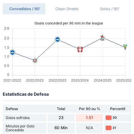
Concedidos / 90'
Clean Sheets
Golos / 90'
Estatísticas de Defesa
Defesa
Total
Por 90 ou %
Percentil
23
1.51
Golos sofridos
30
Minutos por Golo
60 Min
N/A
31
Concedido