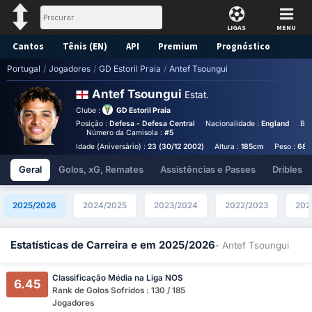
LIGAS
MENU
Cantos
Tênis (EN)
API
Premium
Prognóstico
Portugal
/
Jogadores
/
GD Estoril Praia
/
Antef Tsoungui
Antef Tsoungui
Estat.
Clube :
GD Estoril Praia
Posição :
Defesa - Defesa Central
Nacionalidade :
England
Bir
Número da Camisola :
#5
Idade (Aniversário) :
23 (30/12 2002)
Altura :
185cm
Peso :
68k
Geral
Golos, xG, Remates
Assistências e Passes
Dribles
2025/2026
2024/2025
2023/2024
2022/2023
202
Estatísticas de Carreira e em 2025/2026
- Antef Tsoungui
Classificação Média na Liga NOS
6.45
Rank de Golos Sofridos : 130 / 185
Jogadores