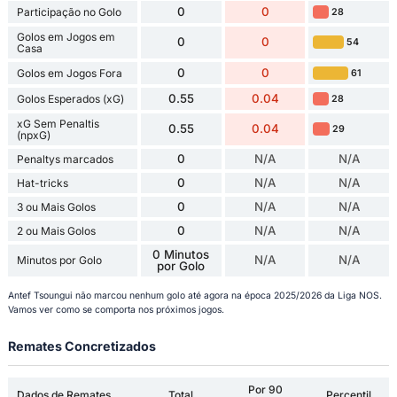
0
0
Participação no Golo
28
Golos em Jogos em
0
0
54
Casa
0
0
Golos em Jogos Fora
61
0.55
0.04
Golos Esperados (xG)
28
xG Sem Penaltis
0.55
0.04
29
(npxG)
0
N/A
N/A
Penaltys marcados
0
N/A
N/A
Hat-tricks
0
N/A
N/A
3 ou Mais Golos
0
N/A
N/A
2 ou Mais Golos
0 Minutos
N/A
N/A
Minutos por Golo
por Golo
Antef Tsoungui não marcou nenhum golo até agora na época 2025/2026 da Liga NOS.
Vamos ver como se comporta nos próximos jogos.
Remates Concretizados
Por 90
Dados de Remates
Total
Percentil