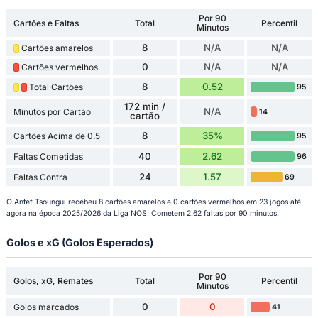
Por 90
Cartões e Faltas
Total
Percentil
Minutos
8
N/A
N/A
Cartões amarelos
0
N/A
N/A
Cartões vermelhos
8
0.52
Total Cartões
95
172 min /
N/A
Minutos por Cartão
14
cartão
8
35%
Cartões Acima de 0.5
95
40
2.62
Faltas Cometidas
96
24
1.57
Faltas Contra
69
O Antef Tsoungui recebeu 8 cartões amarelos e 0 cartões vermelhos em 23 jogos até
agora na época 2025/2026 da Liga NOS. Cometem 2.62 faltas por 90 minutos.
Golos e xG (Golos Esperados)
Por 90
Golos, xG, Remates
Total
Percentil
Minutos
0
0
Golos marcados
41