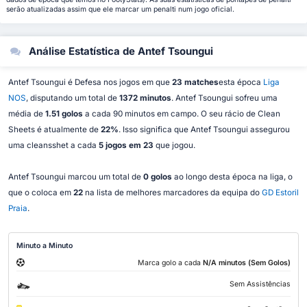
serão atualizadas assim que ele marcar um penalti num jogo oficial.
Análise Estatística de Antef Tsoungui
Antef Tsoungui é Defesa nos jogos em que
23 matches
esta época
Liga
NOS
, disputando um total de
1372 minutos
. Antef Tsoungui sofreu uma
média de
1.51 golos
a cada 90 minutos em campo. O seu rácio de Clean
Sheets é atualmente de
22%
. Isso significa que Antef Tsoungui assegurou
uma cleansshet a cada
5 jogos em 23
que jogou.
Antef Tsoungui marcou um total de
0 golos
ao longo desta época na liga, o
que o coloca em
22
na lista de melhores marcadores da equipa do
GD Estoril
Praia
.
Minuto a Minuto
Marca golo a cada
N/A minutos (Sem Golos)
Sem Assistências