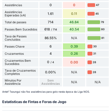
0
0
Assistências
47
Assistências
1.61
0.11
45
Esperadas (xA)
714
46.84
Total de passes
79
618
40.54
Passes Bem Sucedidos
80
/ 714
Taxa de Passes
86.55%
N/A
81
Concluídos
6
0.39
Passes Chave
30
4
0.26
Cruzamentos
31
Cruzamentos Bem
0
0.00
28
/ 4
Sucedidos
Taxa de Cruzamentos
0.00%
N/A
28
Completos
Minutos Por
Sem
N/A
N/A
Assistência
Assistências
Antef Tsoungui não fez assistências para golo nesta época da Liga NOS.
Estatísticas de Fintas e Foras de Jogo