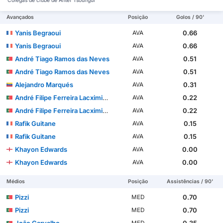
Colegas de clube de Antef Tsoungui
Avançados
Posição
Golos / 90'
Yanis Begraoui
0.66
AVA
Yanis Begraoui
0.66
AVA
André Tiago Ramos das Neves
0.51
AVA
André Tiago Ramos das Neves
0.51
AVA
Alejandro Marqués
0.31
AVA
André Filipe Ferreira Lacximicant
0.22
AVA
André Filipe Ferreira Lacximicant
0.22
AVA
Rafik Guitane
0.15
AVA
Rafik Guitane
0.15
AVA
Khayon Edwards
0.00
AVA
Khayon Edwards
0.00
AVA
Médios
Posição
Assistências / 90'
Pizzi
0.70
MED
Pizzi
0.70
MED