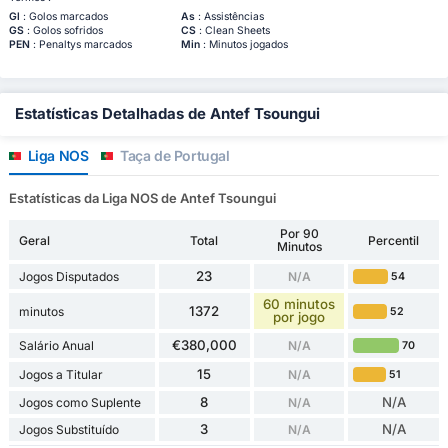
Gl
: Golos marcados
As
: Assistências
GS
: Golos sofridos
CS
: Clean Sheets
PEN
: Penaltys marcados
Min
: Minutos jogados
Estatísticas Detalhadas de Antef Tsoungui
Liga NOS
Taça de Portugal
Estatísticas da Liga NOS de Antef Tsoungui
Por 90
Geral
Total
Percentil
Minutos
23
Jogos Disputados
N/A
54
60 minutos
1372
minutos
52
por jogo
€380,000
Salário Anual
N/A
70
15
Jogos a Titular
N/A
51
8
N/A
Jogos como Suplente
N/A
3
N/A
Jogos Substituído
N/A