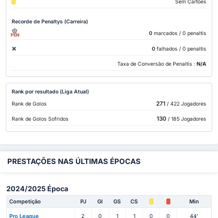
Sem Cartões
Recorde de Penaltys (Carreira)
0
marcados
/ 0 penaltis
PEN
0
falhados
/ 0 penaltis
Taxa de Conversão de Penaltis :
N/A
Rank por resultado (Liga Atual)
271
Rank de Golos
/ 422 Jogadores
130
Rank de Golos Sofridos
/ 185 Jogadores
PRESTAÇÕES NAS ÚLTIMAS ÉPOCAS
2024/2025 Época
Competição
PJ
Gl
GS
CS
Min
Pro League
2
0
1
1
0
0
44'