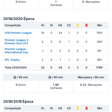
0
Golos
1
0
Marcações
Sofreram
2019/2020 Época
Competição
PJ
Gl
GS
CS
Min
U18 Premier League
14
0
24
1
3
0
1159'
Premier League 2
5
0
6
1
0
0
360'
Division One U23
Premier League
1
0
3
0
0
0
90'
International Cup
EFL Trophy
2
0
1
1
0
0
180'
Total 2019/2020
22
0
34
3
3
0
1789'
/ 90 min
/ 90 min
Marcações / 90 min
0
Golos
1.86
0.23
Marcações
Sofreram
2018/2019 Época
Competição
PJ
Gl
GS
CS
Min