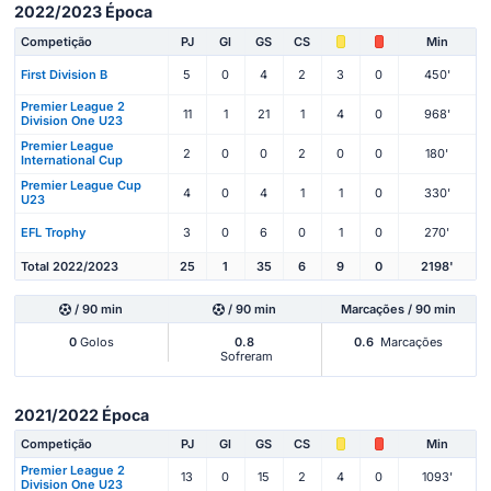
2022/2023 Época
Competição
PJ
Gl
GS
CS
Min
First Division B
5
0
4
2
3
0
450'
Premier League 2
11
1
21
1
4
0
968'
Division One U23
Premier League
2
0
0
2
0
0
180'
International Cup
Premier League Cup
4
0
4
1
1
0
330'
U23
EFL Trophy
3
0
6
0
1
0
270'
Total 2022/2023
25
1
35
6
9
0
2198'
/ 90 min
/ 90 min
Marcações / 90 min
0
Golos
0.8
0.6
Marcações
Sofreram
2021/2022 Época
Competição
PJ
Gl
GS
CS
Min
Premier League 2
13
0
15
2
4
0
1093'
Division One U23