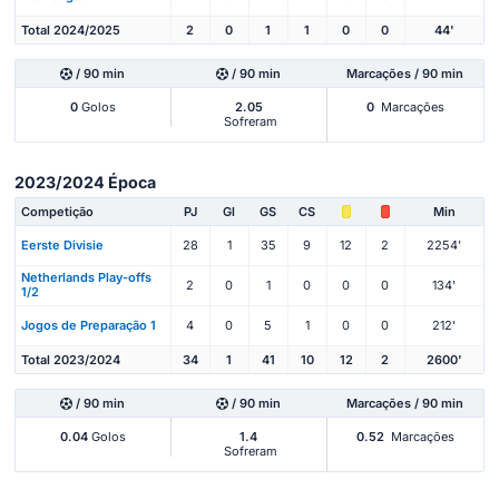
Total 2024/2025
2
0
1
1
0
0
44'
/ 90 min
/ 90 min
Marcações / 90 min
0
Golos
2.05
0
Marcações
Sofreram
2023/2024 Época
Competição
PJ
Gl
GS
CS
Min
Eerste Divisie
28
1
35
9
12
2
2254'
Netherlands Play-offs
2
0
1
0
0
0
134'
1/2
Jogos de Preparação 1
4
0
5
1
0
0
212'
Total 2023/2024
34
1
41
10
12
2
2600'
/ 90 min
/ 90 min
Marcações / 90 min
0.04
Golos
1.4
0.52
Marcações
Sofreram