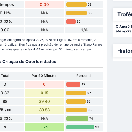
 tempos
0.00
68
11.11%
N/A
68
Trofé
22.22%
N/A
32
O André T
9.00
N/A
N/A
até agora
ogos até agora na época 2025/2026 da Liga NOS. Em 9 remates, 2
ram à baliza. Significa que a precisão de remate de André Tiago Ramos
 remates que faz e faz 4.03 remates por 90 minutos em campo.
Histó
 e Criação de Oportunidades
Total
Por 90 Minutos
Percentil
0
0
47
0.33
0.15
67
88
39.40
65
75
33.58
68
/ 88
85.23%
N/A
74
4
1.79
93