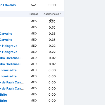
n Edwards
0.00
AVA
Posição
Assistências /
90'
0.70
MED
0.70
MED
Carvalho
0.35
MED
Carvalho
0.35
MED
n Holsgrove
0.22
MED
n Holsgrove
0.22
MED
ro Orellana Gómez
0.07
MED
ro Orellana Gómez
0.07
MED
 Lominadze
0.00
MED
 Lominadze
0.00
MED
 de Paula Carreiro
0.00
MED
 de Paula Carreiro
0.00
MED
Brito
0.00
MED
Brito
0.00
MED