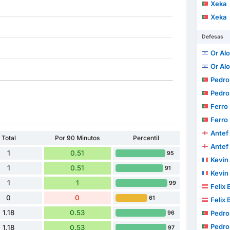
Xeka
Xeka
Defesas
Or Alo
Or Alo
Pedro Maria 
Pedro Maria 
Ferro
Ferro
Antef
Total
Por 90 Minutos
Percentil
Antef
1
0.51
95
Kevin
1
0.51
91
Kevin
1
1
99
Felix
0
0
61
Felix
1.18
0.53
Pedro
96
Pedro
1.18
0.53
97