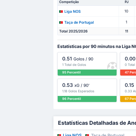
Competição
PJ
10
Liga NOS
1
Taça de Portugal
Total 2025/2026
11
Estatísticas por 90 minutos na Liga 
0.51
0.00
Golos / 90
1 Total de Golos
0 Total
95 Percentil
47 Perc
0.53
0.15
xG / 90'
1.18 Golos Esperados
0.33 A
96 Percentil
67 Perc
Estatísticas Detalhadas de A
Liga NOS
Taça de Portugal