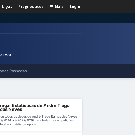
Ligas
Prognósticos
Mais
Login
a :
#70
ocas Passadas
regar Estatísticas de André Tiago
das Neves
ue todos os dados do André Tiago Ramos das Neves
3/2024 até 2025/2026 para todas as competições.
total e a média da época.