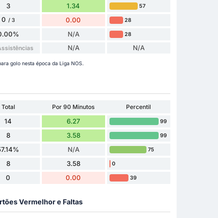
3
1.34
57
0
0.00
28
/ 3
0.00%
N/A
28
N/A
N/A
ssistências
para golo nesta época da Liga NOS.
Total
Por 90 Minutos
Percentil
14
6.27
99
8
3.58
99
57.14%
N/A
75
8
3.58
0
0
0.00
39
rtões Vermelhor e Faltas