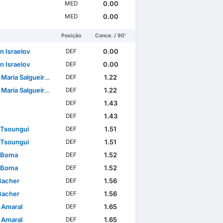
0.00
MED
0.00
MED
Posição
Conce. / 90'
n Israelov
0.00
DEF
n Israelov
0.00
DEF
Salgueiro Costa Pessoa Carvalho
1.22
DEF
Salgueiro Costa Pessoa Carvalho
1.22
DEF
1.43
DEF
1.43
DEF
 Tsoungui
1.51
DEF
 Tsoungui
1.51
DEF
 Boma
1.52
DEF
 Boma
1.52
DEF
 Bacher
1.56
DEF
 Bacher
1.56
DEF
 Amaral
1.65
DEF
 Amaral
1.65
DEF