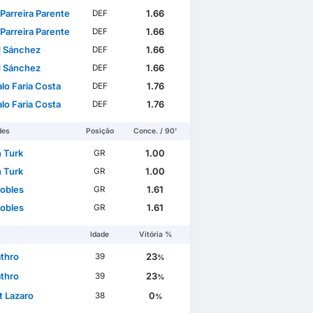
Parreira Parente
1.66
DEF
Parreira Parente
1.66
DEF
d Sánchez
1.66
DEF
d Sánchez
1.66
DEF
lo Faria Costa
1.76
DEF
lo Faria Costa
1.76
DEF
des
Posição
Conce. / 90'
n Turk
1.00
GR
n Turk
1.00
GR
Robles
1.61
GR
Robles
1.61
GR
Idade
Vitória %
athro
23
39
%
athro
23
39
%
t Lazaro
0
38
%