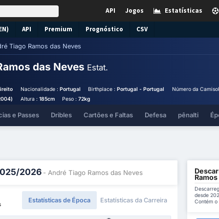
API
Jogos
Estatísticas
EN)
API
Premium
Prognóstico
CSV
ré Tiago Ramos das Neves
 Ramos das Neves
Estat.
reito
Nacionalidade :
Portugal
Birthplace :
Portugal - Portugal
Número da Camisol
2004)
Altura :
185cm
Peso :
72kg
cias e Passes
Dribles
Cartões e Faltas
Defesa
pênalti
Ép
Descar
 2025/2026
- André Tiago Ramos das Neves
Ramos 
Descarreg
desde 202
Estatísticas de Época
Estatísticas da Carreira
Contém o 
s