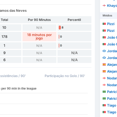
Khayo
 Ramos das Neves
Médios
Total
Por 90 Minutos
Percentil
Pizzi
10
N/A
8
Pizzi
18 minutos por
178
0
João 
jogo
João 
1
N/A
0
Jorda
9
N/A
N/A
Jorda
6
N/A
N/A
Alejand
Alejand
ssistências / 90'
Participação no Golo / 90'
Nodar
Nodar
Patrick
Patrick
Tiago 
Tiago 