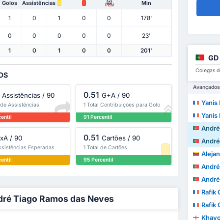
Golos
Assistências
Min
PEN
1
0
1
0
0
178'
0
0
0
0
0
23'
1
0
1
0
0
201'
GD 
Colegas d
NOS
Avançados
0.51
Assistências / 90
G+A / 90
Yanis
 de Assistências
1 Total Contribuições para Golo
Yanis
entil
91 Percentil
André Ti
0.51
xA / 90
Cartões / 90
André Ti
ssistências Esperadas
1 Total de Cartões
Aleja
entil
95 Percentil
André Fil
André Fil
Rafik 
ndré Tiago Ramos das Neves
Rafik 
Khayo