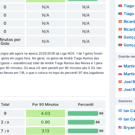
Tiago 
0
N/A
N/A
Tiago 
0
N/A
N/A
Ricar
0
N/A
N/A
Ricar
0
N/A
N/A
Gonça
inutos por
N/A
N/A
Golo
Gonça
jogos até agora na época 2025/2026 da Liga NOS. 1 de 1 golos foram
Guarda-re
golos em jogos fora. No geral, os golos de André Tiago Ramos das
 (golos + assistências) total de André Tiago Ramos das Neves é 1 para
Marti
 por 90 minutos. Os seus xG sem penálti por 90 minutos são 0.53. Isto
 Neves em 1.18, o que o coloca no topo do percentil 97 dos jogadores
Marti
Joel 
Joel 
Gestores
Total
Por 90 Minutos
Percentil
Ian C
9
4.03
99
Ian C
2
0.90
88
/ 9
Bryan
7
3.13
99
/ 9