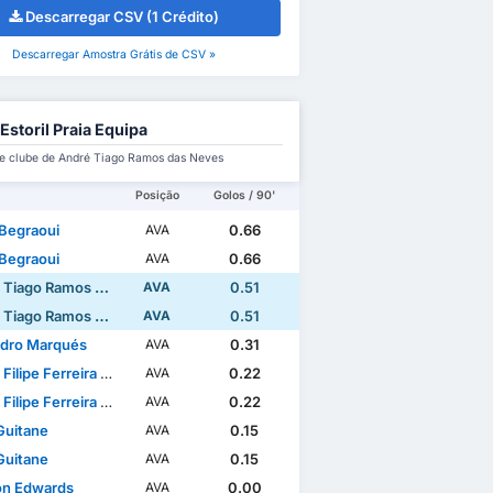
Descarregar CSV (1 Crédito)
Descarregar Amostra Grátis de CSV »
Estoril Praia Equipa
e clube de André Tiago Ramos das Neves
Posição
Golos / 90'
 Begraoui
0.66
AVA
 Begraoui
0.66
AVA
ago Ramos das Neves
0.51
AVA
ago Ramos das Neves
0.51
AVA
ndro Marqués
0.31
AVA
ipe Ferreira Lacximicant
0.22
AVA
ipe Ferreira Lacximicant
0.22
AVA
Guitane
0.15
AVA
Guitane
0.15
AVA
n Edwards
0.00
AVA