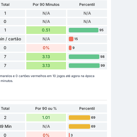
Total
Por 90 Minutos
Percentil
1
N/A
N/A
0
N/A
N/A
1
0.51
95
in / cartão
N/A
15
0
0%
9
7
3.13
98
7
3.13
99
marelos e 0 cartões vermelhos em 10 jogos até agora na época
 minutos.
Total
Por 90 ou %
Percentil
2
1.01
69
89 Min
N/A
69
0
0%
3