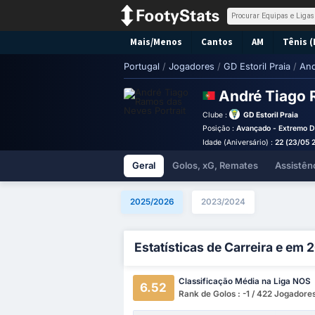
Mais/Menos
Cantos
AM
Tênis (
Portugal
/
Jogadores
/
GD Estoril Praia
/
And
André Tiago
Clube :
GD Estoril Praia
Posição :
Avançado - Extremo Di
Idade (Aniversário) :
22 (23/05 
Geral
Golos, xG, Remates
Assistên
2025/2026
2023/2024
Estatísticas de Carreira e em
Classificação Média na Liga NOS
6.52
Rank de Golos : -1 / 422 Jogadore