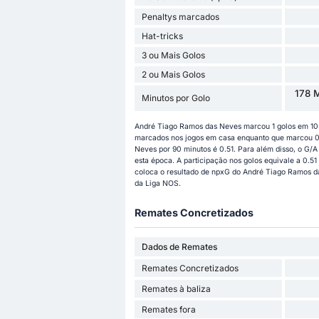
Penaltys marcados
Hat-tricks
3 ou Mais Golos
2 ou Mais Golos
178 M
Minutos por Golo
André Tiago Ramos das Neves marcou 1 golos em 10 
marcados nos jogos em casa enquanto que marcou 0 
Neves por 90 minutos é 0.51. Para além disso, o G/A
esta época. A participação nos golos equivale a 0.51
coloca o resultado de npxG do André Tiago Ramos das
da Liga NOS.
Remates Concretizados
Dados de Remates
Remates Concretizados
Remates à baliza
Remates fora