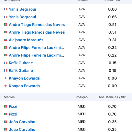
Yanis Begraoui
0.66
AVA
Yanis Begraoui
0.66
AVA
André Tiago Ramos das Neves
0.51
AVA
André Tiago Ramos das Neves
0.51
AVA
Alejandro Marqués
0.31
AVA
André Filipe Ferreira Lacximicant
0.22
AVA
André Filipe Ferreira Lacximicant
0.22
AVA
Rafik Guitane
0.15
AVA
Rafik Guitane
0.15
AVA
Khayon Edwards
0.00
AVA
Khayon Edwards
0.00
AVA
Médios
Posição
Assistências / 90'
Pizzi
0.70
MED
Pizzi
0.70
MED
João Carvalho
0.35
MED
João Carvalho
0.35
MED