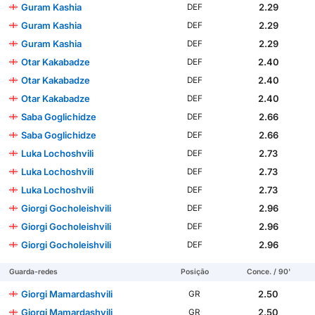
Guram Kashia
2.29
DEF
Guram Kashia
2.29
DEF
Guram Kashia
2.29
DEF
Otar Kakabadze
2.40
DEF
Otar Kakabadze
2.40
DEF
Otar Kakabadze
2.40
DEF
Saba Goglichidze
2.66
DEF
Saba Goglichidze
2.66
DEF
Luka Lochoshvili
2.73
DEF
Luka Lochoshvili
2.73
DEF
Luka Lochoshvili
2.73
DEF
Giorgi Gocholeishvili
2.96
DEF
Giorgi Gocholeishvili
2.96
DEF
Giorgi Gocholeishvili
2.96
DEF
Guarda-redes
Posição
Conce. / 90'
Giorgi Mamardashvili
2.50
GR
Giorgi Mamardashvili
2.50
GR