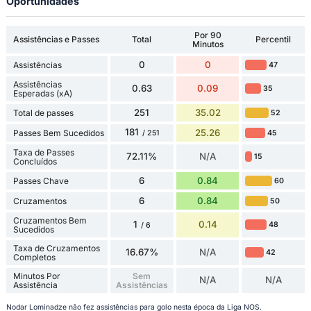
Oportunidades
Por 90
Assistências e Passes
Total
Percentil
Minutos
0
0
Assistências
47
Assistências
0.63
0.09
35
Esperadas (xA)
251
35.02
Total de passes
52
181
25.26
Passes Bem Sucedidos
45
/ 251
Taxa de Passes
72.11%
N/A
15
Concluídos
6
0.84
Passes Chave
60
6
0.84
Cruzamentos
50
Cruzamentos Bem
1
0.14
48
/ 6
Sucedidos
Taxa de Cruzamentos
16.67%
N/A
42
Completos
Minutos Por
Sem
N/A
N/A
Assistência
Assistências
Nodar Lominadze não fez assistências para golo nesta época da Liga NOS.