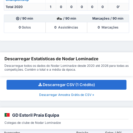
Total 2020
1
0
0
0
0
0
0'
/ 90 min
/ 90 min
Marcações / 90 min
0
Golos
0
Assistências
0
Marcações
Descarregar Estatísticas de Nodar Lominadze
Descarregue todos os dados do Nodar Lominadze desde 2020 até 2026 para todas as
competições. Contém o total e a média da época.
Descarregar CSV (1 Crédito)
Descarregar Amostra Grátis de CSV »
GD Estoril Praia Equipa
Colegas de clube de Nodar Lominadze
Avançados
Posição
Golos / 90'