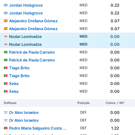
Jordan Holsgrove
0.22
MED
Jordan Holsgrove
0.22
MED
Alejandro Orellana Gómez
0.07
MED
Alejandro Orellana Gómez
0.07
MED
Nodar Lominadze
0.00
MED
Nodar Lominadze
0.00
MED
Patrick de Paula Carreiro
0.00
MED
Patrick de Paula Carreiro
0.00
MED
Tiago Brito
0.00
MED
Tiago Brito
0.00
MED
Xeka
0.00
MED
Xeka
0.00
MED
Defesas
Posição
Conce. / 90'
Or Alon Israelov
0.00
DEF
Or Alon Israelov
0.00
DEF
Pedro Maria Salgueiro Costa Pessoa Carvalho
1.22
DEF