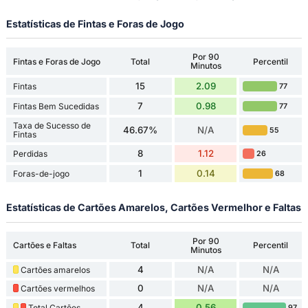
Estatísticas de Fintas e Foras de Jogo
Por 90
Fintas e Foras de Jogo
Total
Percentil
Minutos
15
2.09
Fintas
77
7
0.98
Fintas Bem Sucedidas
77
Taxa de Sucesso de
46.67%
N/A
55
Fintas
8
1.12
Perdidas
26
1
0.14
Foras-de-jogo
68
Estatísticas de Cartões Amarelos, Cartões Vermelhor e Faltas
Por 90
Cartões e Faltas
Total
Percentil
Minutos
4
N/A
N/A
Cartões amarelos
0
N/A
N/A
Cartões vermelhos
4
0.56
Total Cartões
97