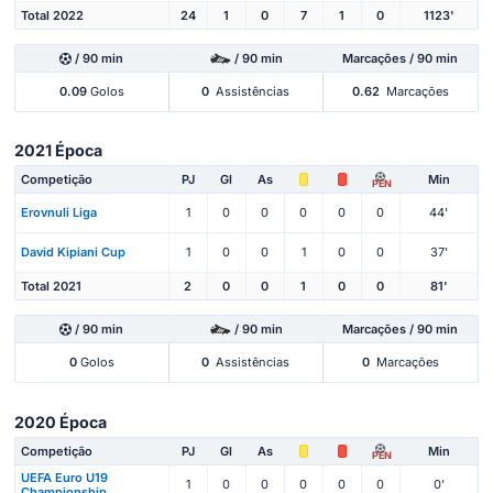
Total 2022
24
1
0
7
1
0
1123'
/ 90 min
/ 90 min
Marcações / 90 min
0.09
Golos
0
Assistências
0.62
Marcações
2021 Época
Competição
PJ
Gl
As
Min
PEN
Erovnuli Liga
1
0
0
0
0
0
44'
David Kipiani Cup
1
0
0
1
0
0
37'
Total 2021
2
0
0
1
0
0
81'
/ 90 min
/ 90 min
Marcações / 90 min
0
Golos
0
Assistências
0
Marcações
2020 Época
Competição
PJ
Gl
As
Min
PEN
UEFA Euro U19
1
0
0
0
0
0
0'
Championship