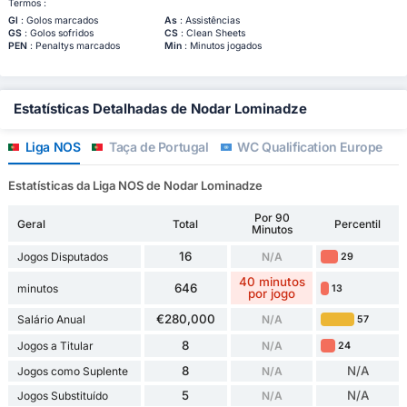
Termos :
Gl
: Golos marcados
As
: Assistências
GS
: Golos sofridos
CS
: Clean Sheets
PEN
: Penaltys marcados
Min
: Minutos jogados
Estatísticas Detalhadas de Nodar Lominadze
Liga NOS
Taça de Portugal
WC Qualification Europe
Estatísticas da Liga NOS de Nodar Lominadze
Por 90
Geral
Total
Percentil
Minutos
16
Jogos Disputados
N/A
29
40 minutos
646
minutos
13
por jogo
€280,000
Salário Anual
N/A
57
8
Jogos a Titular
N/A
24
8
N/A
Jogos como Suplente
N/A
5
N/A
Jogos Substituído
N/A