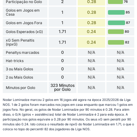
2
0.28
Participação no Golo
76
Golos em Jogos em
1
0.28
85
Casa
1
0.28
Golos em Jogos Fora
87
1.71
0.24
Golos Esperados (xG)
80
xG Sem Penaltis
1.71
0.24
82
(npxG)
0
N/A
N/A
Penaltys marcados
0
N/A
N/A
Hat-tricks
0
N/A
N/A
3 ou Mais Golos
0
N/A
N/A
2 ou Mais Golos
323 Minutos
N/A
N/A
Minutos por Golo
por Golo
Nodar Lominadze marcou 2 golos em 16 jogos até agora na época 2025/2026 da Liga
NOS. 1 de 2 golos foram marcados nos jogos em casa enquanto que marcou 1 golos em
jogos fora. No geral, os golos de Nodar Lominadze por 90 minutos é 0.28. Para além
disso, o G/A (golos + assistências) total de Nodar Lominadze é 2 para esta época. A
participação nos golos equivale a 0.28 por 90 minutos. Os seus xG sem penálti por 90
minutos são 0.24. Isto coloca o resultado de npxG do Nodar Lominadze em 1.71, o que o
coloca no topo do percentil 82 dos jogadores da Liga NOS.