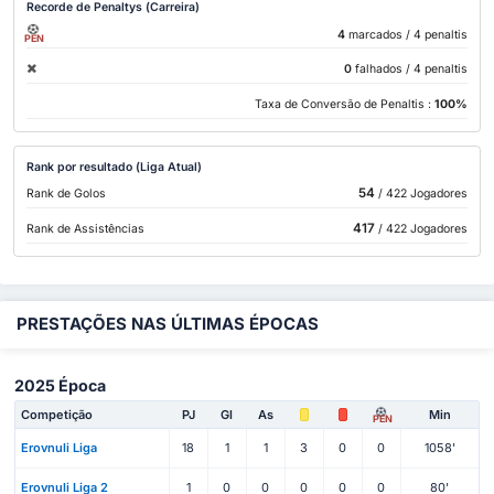
Recorde de Penaltys (Carreira)
4
marcados
/ 4 penaltis
PEN
0
falhados
/ 4 penaltis
Taxa de Conversão de Penaltis :
100%
Rank por resultado (Liga Atual)
54
Rank de Golos
/ 422 Jogadores
417
Rank de Assistências
/ 422 Jogadores
PRESTAÇÕES NAS ÚLTIMAS ÉPOCAS
2025 Época
Competição
PJ
Gl
As
Min
PEN
Erovnuli Liga
18
1
1
3
0
0
1058'
Erovnuli Liga 2
1
0
0
0
0
0
80'