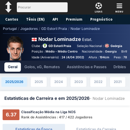
LIGAS
MENU
Cantos
Tênis (EN)
API
Premium
Prognóstico
Portugal
/
Jogadores
/
GD Estoril Praia
/
Nodar Lominadze
Nodar Lominadze
Estat.
Clube :
GD Estoril Praia
Seleção Nacional :
Geórgia
Posição :
Médio - Médio Centro
Nacionalidade :
Georgia
Birthp
Idade (Aniversário) :
24 (4/04 2002)
Altura :
194cm
Peso :
78k
Geral
Golos, xG, Remates
Assistências e Passes
Dribles
2025/2026
2025
2024
2023
2022
2021
Estatísticas de Carreira e em 2025/2026
- Nodar Lominadze
Classificação Média na Liga NOS
6.37
Rank de Assistências : 417 / 422 Jogadores
Estatísticas de Época
Estatísticas da Carreira