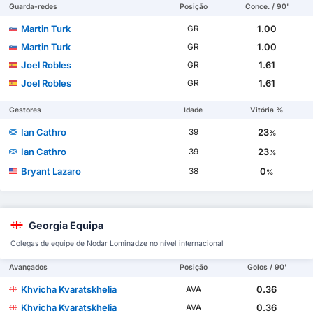
Guarda-redes
Posição
Conce. / 90'
Martin Turk
1.00
GR
Martin Turk
1.00
GR
Joel Robles
1.61
GR
Joel Robles
1.61
GR
Gestores
Idade
Vitória %
Ian Cathro
23
39
%
Ian Cathro
23
39
%
Bryant Lazaro
0
38
%
Georgia Equipa
Colegas de equipe de Nodar Lominadze no nível internacional
Avançados
Posição
Golos / 90'
Khvicha Kvaratskhelia
0.36
AVA
Khvicha Kvaratskhelia
0.36
AVA