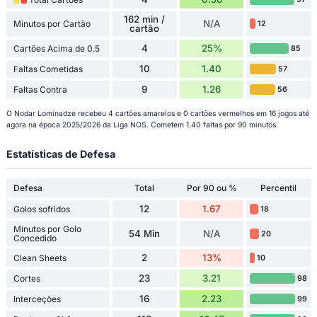
162 min /
N/A
Minutos por Cartão
12
cartão
4
25%
Cartões Acima de 0.5
85
10
1.40
Faltas Cometidas
57
9
1.26
Faltas Contra
56
O Nodar Lominadze recebeu 4 cartões amarelos e 0 cartões vermelhos em 16 jogos até
agora na época 2025/2026 da Liga NOS. Cometem 1.40 faltas por 90 minutos.
Estatísticas de Defesa
Defesa
Total
Por 90 ou %
Percentil
12
1.67
Golos sofridos
18
Minutos por Golo
54 Min
N/A
20
Concedido
2
13%
Clean Sheets
10
23
3.21
Cortes
98
16
2.23
Interceções
99