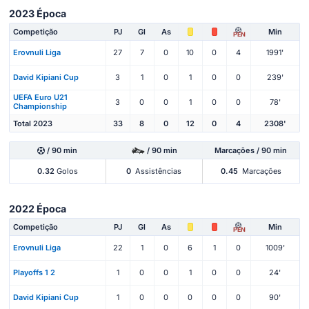
2023 Época
Competição
PJ
Gl
As
Min
PEN
Erovnuli Liga
27
7
0
10
0
4
1991'
David Kipiani Cup
3
1
0
1
0
0
239'
UEFA Euro U21
3
0
0
1
0
0
78'
Championship
Total 2023
33
8
0
12
0
4
2308'
/ 90 min
/ 90 min
Marcações / 90 min
0.32
Golos
0
Assistências
0.45
Marcações
2022 Época
Competição
PJ
Gl
As
Min
PEN
Erovnuli Liga
22
1
0
6
1
0
1009'
Playoffs 1 2
1
0
0
1
0
0
24'
David Kipiani Cup
1
0
0
0
0
0
90'