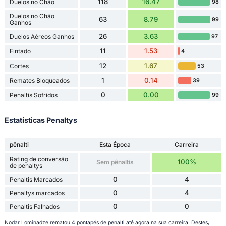
118
16.47
Duelos no Chão
98
Duelos no Chão
63
8.79
99
Ganhos
26
3.63
Duelos Aéreos Ganhos
97
11
1.53
Fintado
4
12
1.67
Cortes
53
1
0.14
Remates Bloqueados
39
0
0.00
Penaltis Sofridos
99
Estatísticas Penaltys
pênalti
Esta Época
Carreira
Rating de conversão
100%
Sem pênaltis
de penaltys
0
4
Penaltis Marcados
0
4
Penaltys marcados
0
0
Penaltis Falhados
Nodar Lominadze rematou 4 pontapés de penalti até agora na sua carreira. Destes,