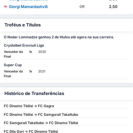
Giorgi Mamardashvili
2.50
GR
Troféus e Títulos
O Nodar Lominadze ganhou 2 de títulos até agora na sua carreira.
Crystalbet Erovnuli Liga
Vencedor da
1x
2020
Final
Super Cup
Vencedor da
1x
2021
Final
Histórico de Transferências
FC Dinamo Tbilisi -> FC Gagra
FC Dinamo Tbilisi -> FC Samgurali Tskaltubo
FC Samgurali Tskaltubo -> FC Dinamo Tbilisi
FC Dila Gori -> FC Dinamo Tbilisi