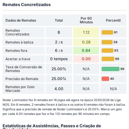
Remates Concretizados
Por 90
Dados de Remates
Total
Percentil
Minutos
Remates
8
1.12
61
Concretizados
2
0.28
Remates à baliza
58
/ 8
6
0.84
Remates fora
63
/ 8
0 tempos
0.00
Acertar a trave
68
Taxa de Conversão de
25.00%
N/A
96
Remates
25.00%
N/A
Precisão do Remate
40
Remates por Golo
4.00
N/A
N/A
Marcado
Nodar Lominadze fez 8 remates em 16 jogos até agora na época 2025/2026 da Liga
NOS. Em 8 remates, 2 remates foram à baliza e os outros 6 remates não foram à baliza.
Significa que a precisão de remate de Nodar Lominadze's é 25.00%. Marca um golo
por cada 4.00 remates que faz e faz 1.12 remates por 90 minutos em campo.
Estatísticas de Assistências, Passes e Criação de