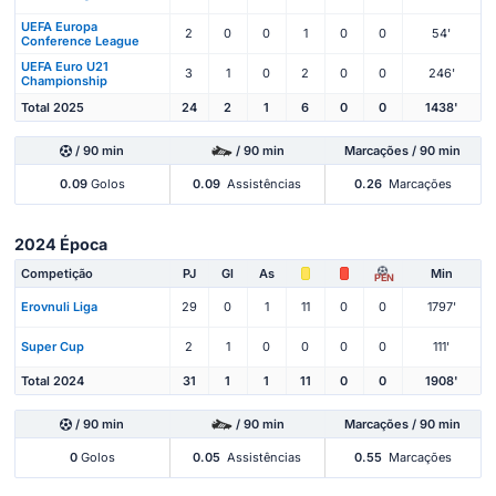
UEFA Europa
2
0
0
1
0
0
54'
Conference League
UEFA Euro U21
3
1
0
2
0
0
246'
Championship
Total 2025
24
2
1
6
0
0
1438'
/ 90 min
/ 90 min
Marcações / 90 min
0.09
Golos
0.09
Assistências
0.26
Marcações
2024 Época
Competição
PJ
Gl
As
Min
PEN
Erovnuli Liga
29
0
1
11
0
0
1797'
Super Cup
2
1
0
0
0
0
111'
Total 2024
31
1
1
11
0
0
1908'
/ 90 min
/ 90 min
Marcações / 90 min
0
Golos
0.05
Assistências
0.55
Marcações