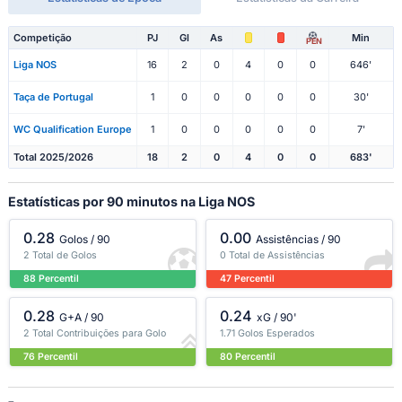
Competição
PJ
Gl
As
Min
PEN
Liga NOS
16
2
0
4
0
0
646'
Taça de Portugal
1
0
0
0
0
0
30'
WC Qualification Europe
1
0
0
0
0
0
7'
Total 2025/2026
18
2
0
4
0
0
683'
Estatísticas por 90 minutos na Liga NOS
0.28
0.00
Golos / 90
Assistências / 90
2 Total de Golos
0 Total de Assistências
88 Percentil
47 Percentil
0.28
0.24
G+A / 90
xG / 90'
2 Total Contribuições para Golo
1.71 Golos Esperados
76 Percentil
80 Percentil