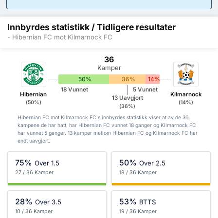
Innbyrdes statistikk / Tidligere resultater
- Hibernian FC mot Kilmarnock FC
36
Kamper
50%
36%
14%
18 Vunnet
5 Vunnet
Hibernian
Kilmarnock
13 Uavgjort
(50%)
(14%)
(36%)
Hibernian FC mot Kilmarnock FC's innbyrdes statistikk viser at av de 36
kampene de har hatt, har Hibernian FC vunnet 18 ganger og Kilmarnock FC
har vunnet 5 ganger. 13 kamper mellom Hibernian FC og Kilmarnock FC har
endt uavgjort.
75%
50%
Over 1.5
Over 2.5
27 / 36 Kamper
18 / 36 Kamper
28%
53%
Over 3.5
BTTS
10 / 36 Kamper
19 / 36 Kamper