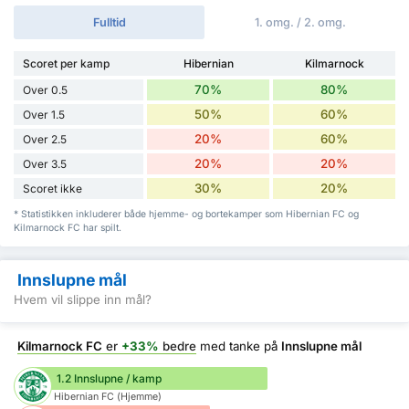
Fulltid
1. omg. / 2. omg.
Scoret per kamp
Hibernian
Kilmarnock
70%
80%
Over 0.5
50%
60%
Over 1.5
20%
60%
Over 2.5
20%
20%
Over 3.5
30%
20%
Scoret ikke
* Statistikken inkluderer både hjemme- og bortekamper som Hibernian FC og
Kilmarnock FC har spilt.
Innslupne mål
Hvem vil slippe inn mål?
Kilmarnock FC
er
+33%
bedre
med tanke på
Innslupne mål
1.2 Innslupne / kamp
Hibernian FC (Hjemme)