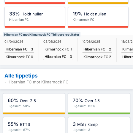
33%
19%
Holdt nullen
Holdt nullen
Hibernian FC
Kilmarnock FC
Hibernian FC mot Kilmarnock FC Tidligere resultater
10/08/2025
15/03/
04/04/2026
03/01/2026
Hibernian FC
2
Kilma
Hibernian FC
3
Kilmarnock FC
1
Hibernian FC
3
Kilmarnock FC
2
Hiber
Kilmarnock FC
0
Alle tippetips
- Hibernian FC mot Kilmarnock FC
60%
70%
Over 2.5
Over 1.5
Ligasnitt : 50%
Ligasnitt : 83%
55%
3
BTTS
Mål / kamp
Ligasnitt : 67%
Ligasnitt : 3