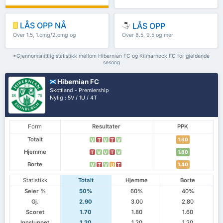
LÅS OPP NÅ
LÅS OPP
Over 1.5, 1.omg/2.omg og
Over 8.5, 9.5 og mer
mer
*Gjennomsnittlig statistikk mellom Hibernian FC og Kilmarnock FC for gjeldende
sesong
Hibernian FC
Skottland - Premiership
Nylig : 5V / 1U / 4T
Form
Resultater
PPK
Totalt
1.60
V
T
V
T
V
Hjemme
1.80
T
V
V
T
V
Borte
1.40
V
T
V
U
T
Statistikk
Totalt
Hjemme
Borte
Seier %
50%
60%
40%
Gj.
2.90
3.00
2.80
Scoret
1.70
1.80
1.60
Innsluppet
1.20
1.20
1.20