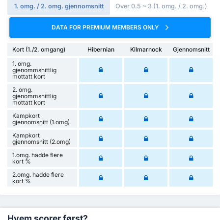
1. omg. / 2. omg. gjennomsnitt
Over 0.5 ~ 3 (1. omg. / 2. omg.)
DATA FOR PREMIUM MEMBERS ONLY
Kort (1./2. omgang)
Hibernian
Kilmarnock
Gjennomsnitt
1. omg.
gjenommsnittlig
mottatt kort
2. omg.
gjenommsnittlig
mottatt kort
Kampkort
gjennomsnitt (1.omg)
Kampkort
gjennomsnitt (2.omg)
1.omg. hadde flere
kort %
2.omg. hadde flere
kort %
Hvem scorer først?