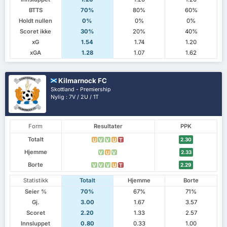
BTTS
70%
80%
60%
Holdt nullen
0%
0%
0%
Scoret ikke
30%
20%
40%
xG
1.54
1.74
1.20
xGA
1.28
1.07
1.62
Kilmarnock FC
Skottland - Premiership
Nylig : 7V / 2U / 1T
Form
Resultater
PPK
Totalt
2.30
U
V
V
U
T
Hjemme
2.33
V
U
V
Borte
2.29
V
V
V
U
T
Statistikk
Totalt
Hjemme
Borte
Seier %
70%
67%
71%
Gj.
3.00
1.67
3.57
Scoret
2.20
1.33
2.57
Innsluppet
0.80
0.33
1.00