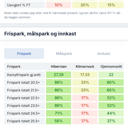
10%
20%
15%
Uavgjort % FT
Noen data rundes opp eller ned til nærmeste prosent, og kan derfor være 101 % når
de legges sammen.
Frispark, målspark og innkast
Frispark
Målspark
Innkast
Frispark
Hibernian
Kilmarnock
Gjennomsnitt
27.29
17.33
22
Kampfrispark gj.snitt
86%
33%
60%
Frispark totalt 20.5+
86%
33%
60%
Frispark totalt 21.5+
86%
17%
52%
Frispark totalt 22.5+
86%
17%
52%
Frispark totalt 23.5+
71%
17%
44%
Frispark totalt 24.5+
56%
17%
37%
Frispark totalt 25.5+