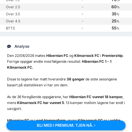
%
-
60
Over 2.5
%
-
35
Over 3.5
%
-
25
Over 4.5
%
-
55
BTTS
%
Analyse
Den 22/08/2026 møtes
Hibernian FC
og
Kilmarnock FC
i
Premiership
.
Forrige oppgjør endte med følgende resultat:
Hibernian FC 1 - 1
Kilmarnock FC.
Disse to lagene har møtt hverandre
36 ganger
de siste sesongene
basert på statistikken vi har om dem.
Av de 36 foregående oppgjørene, har
Hibernian FC vunnet 18 kamper,
mens
Kilmarnock FC har vunnet 5
. 13 kamper mellom lagene har endt i
uavgjort.
Hibernian FC
er i
god hjemmeform,
mens
Kilmarnock FC
er i
veldig
BLI MED I PREMIUM. TJEN NÅ.
god på bortebane
.