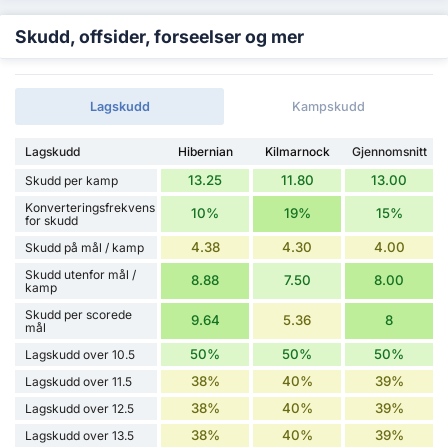
Skudd, offsider, forseelser og mer
Lagskudd
Kampskudd
Lagskudd
Hibernian
Kilmarnock
Gjennomsnitt
13.25
11.80
13.00
Skudd per kamp
Konverteringsfrekvens
10%
19%
15%
for skudd
4.38
4.30
4.00
Skudd på mål / kamp
Skudd utenfor mål /
8.88
7.50
8.00
kamp
Skudd per scorede
9.64
5.36
8
mål
50%
50%
50%
Lagskudd over 10.5
38%
40%
39%
Lagskudd over 11.5
38%
40%
39%
Lagskudd over 12.5
38%
40%
39%
Lagskudd over 13.5