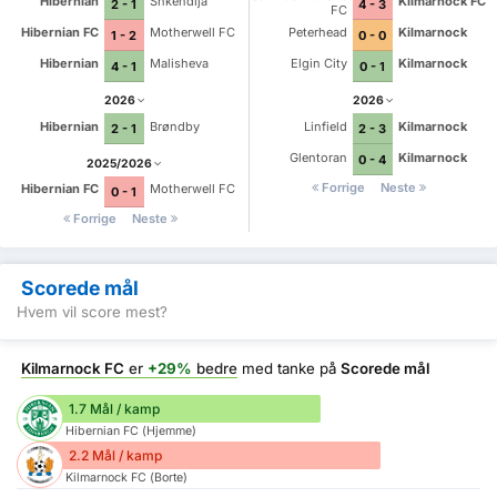
Hibernian
Shkendija
Kilmarnock FC
2 - 1
4 - 3
FC
Hibernian FC
Motherwell FC
Peterhead
Kilmarnock
1 - 2
0 - 0
Hibernian
Malisheva
Elgin City
Kilmarnock
4 - 1
0 - 1
2026
2026
Hibernian
Brøndby
Linfield
Kilmarnock
2 - 1
2 - 3
Glentoran
Kilmarnock
0 - 4
2025/2026
Forrige
Neste
Hibernian FC
Motherwell FC
0 - 1
Forrige
Neste
Scorede mål
Hvem vil score mest?
Kilmarnock FC
er
+29%
bedre
med tanke på
Scorede mål
1.7 Mål / kamp
Hibernian FC (Hjemme)
2.2 Mål / kamp
Kilmarnock FC (Borte)