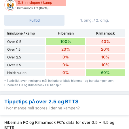
0.8 Innslupne / kamp
Kilmarnock FC (Borte)
Fulltid
1. omg. / 2. omg.
Innslupne / kamp
Hibernian
Kilmarnock
100%
40%
Over 0.5
20%
20%
Over 1.5
0%
10%
Over 2.5
0%
10%
Over 3.5
0%
60%
Holdt nullen
* Statistikk over innslupne mål inkluderer både hjemme- og bortekamper som
Hibernian FC og Kilmarnock FC har spilt.
Tippetips på over 2.5 og BTTS
Hvor mange mål scores i denne kampen?
Hibernian FC og Kilmarnock FC's data for over 0.5 ~ 4.5 og
BTTS.