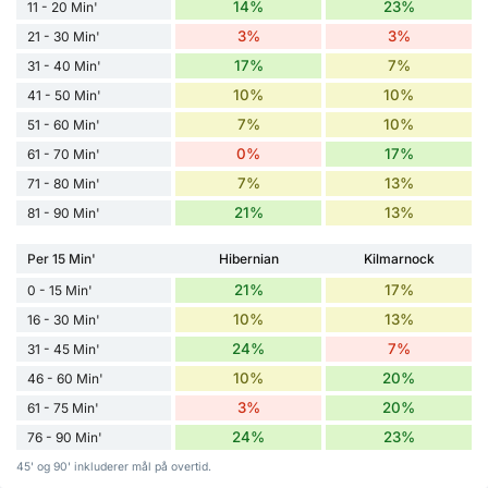
14%
23%
11 - 20 Min'
3%
3%
21 - 30 Min'
17%
7%
31 - 40 Min'
10%
10%
41 - 50 Min'
7%
10%
51 - 60 Min'
0%
17%
61 - 70 Min'
7%
13%
71 - 80 Min'
21%
13%
81 - 90 Min'
Per 15 Min'
Hibernian
Kilmarnock
21%
17%
0 - 15 Min'
10%
13%
16 - 30 Min'
24%
7%
31 - 45 Min'
10%
20%
46 - 60 Min'
3%
20%
61 - 75 Min'
24%
23%
76 - 90 Min'
45' og 90' inkluderer mål på overtid.