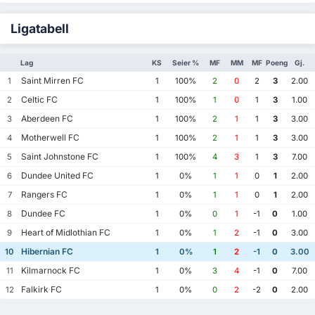
Ligatabell
Lag
KS
Seier %
MF
MM
MF
Poeng
Gj.
Saint Mirren FC
1
1
100%
2
0
2
3
2.00
Celtic FC
2
1
100%
1
0
1
3
1.00
Aberdeen FC
3
1
100%
2
1
1
3
3.00
Motherwell FC
4
1
100%
2
1
1
3
3.00
Saint Johnstone FC
5
1
100%
4
3
1
3
7.00
Dundee United FC
6
1
0%
1
1
0
1
2.00
Rangers FC
7
1
0%
1
1
0
1
2.00
Dundee FC
8
1
0%
0
1
-1
0
1.00
Heart of Midlothian FC
9
1
0%
1
2
-1
0
3.00
Hibernian FC
10
1
0%
1
2
-1
0
3.00
Kilmarnock FC
11
1
0%
3
4
-1
0
7.00
Falkirk FC
12
1
0%
0
2
-2
0
2.00