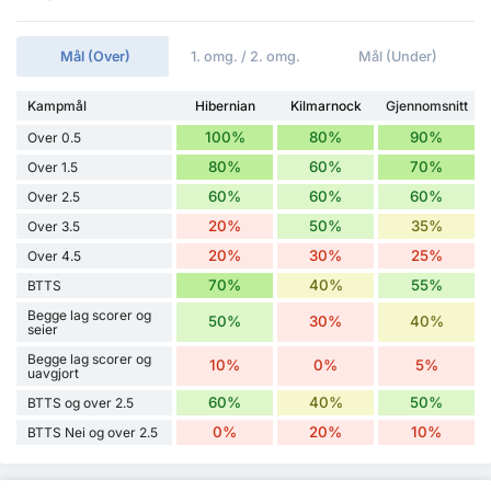
Mål (Over)
1. omg. / 2. omg.
Mål (Under)
Kampmål
Hibernian
Kilmarnock
Gjennomsnitt
100%
80%
90%
Over 0.5
80%
60%
70%
Over 1.5
60%
60%
60%
Over 2.5
20%
50%
35%
Over 3.5
20%
30%
25%
Over 4.5
70%
40%
55%
BTTS
Begge lag scorer og
50%
30%
40%
seier
Begge lag scorer og
10%
0%
5%
uavgjort
60%
40%
50%
BTTS og over 2.5
0%
20%
10%
BTTS Nei og over 2.5