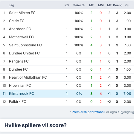
Lag
KS
Seier %
MF
MM
MF
Poeng
Gj.
Saint Mirren FC
1
1
100%
2
0
2
3
2.00
Celtic FC
2
1
100%
1
0
1
3
1.00
Aberdeen FC
3
1
100%
2
1
1
3
3.00
Motherwell FC
4
1
100%
2
1
1
3
3.00
Saint Johnstone FC
5
1
100%
4
3
1
3
7.00
Dundee United FC
6
1
0%
1
1
0
1
2.00
Rangers FC
7
1
0%
1
1
0
1
2.00
Dundee FC
8
1
0%
0
1
-1
0
1.00
Heart of Midlothian FC
9
1
0%
1
2
-1
0
3.00
Hibernian FC
10
1
0%
1
2
-1
0
3.00
Kilmarnock FC
11
1
0%
3
4
-1
0
7.00
Falkirk FC
12
1
0%
0
2
-2
0
2.00
*
Premiership formtabell
er også tilgjengelig
Hvilke spillere vil score?