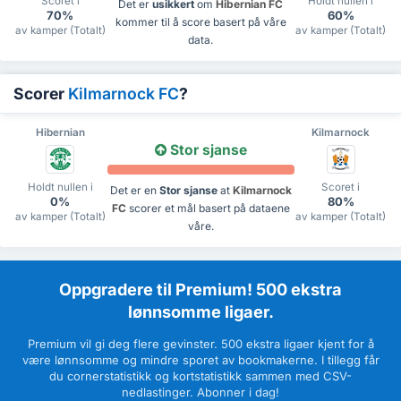
Scoret i
Holdt nullen i
Det er
usikkert
om
Hibernian FC
70%
60%
kommer til å score basert på våre
av kamper (Totalt)
av kamper (Totalt)
data.
Scorer
Kilmarnock FC
?
Hibernian
Kilmarnock
Stor sjanse
Holdt nullen i
Scoret i
Det er en
Stor sjanse
at
Kilmarnock
0%
80%
FC
scorer et mål basert på dataene
av kamper (Totalt)
av kamper (Totalt)
våre.
Oppgradere til Premium! 500 ekstra
lønnsomme ligaer.
Premium vil gi deg flere gevinster. 500 ekstra ligaer kjent for å
være lønnsomme og mindre sporet av bookmakerne. I tillegg får
du cornerstatistikk og kortstatistikk sammen med CSV-
nedlastinger. Abonner i dag!