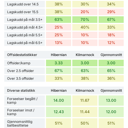
38%
30%
34%
Lagskudd over 14.5
38%
20%
29%
Lagskudd over 15.5
63%
70%
67%
Lagskudd på mål 3.5+
25%
40%
33%
Lagskudd på mål 4.5+
25%
10%
18%
Lagskudd på mål 5.5+
13%
10%
12%
Lagskudd på mål 6.5+
Offsidestatistikker
Hibernian
Kilmarnock
Gjennomsnitt
3.33
3.00
3.00
Offsider/kamp
67%
63%
65%
Over 2.5 offsider
33%
38%
36%
Over 3.5 offsider
Diverse statistikk
Hibernian
Kilmarnock
Gjennomsnitt
Forseelser begått /
14.00
11.67
13.00
kamp
Forseelser imot /
12.43
11.44
12.00
kamp
Gjennomsnittlig
51%
50%
51%
ballbesittelse