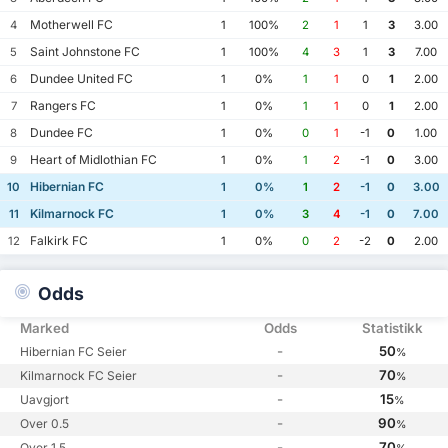
Motherwell FC
4
1
100%
2
1
1
3
3.00
Saint Johnstone FC
5
1
100%
4
3
1
3
7.00
Dundee United FC
6
1
0%
1
1
0
1
2.00
Rangers FC
7
1
0%
1
1
0
1
2.00
Dundee FC
8
1
0%
0
1
-1
0
1.00
Heart of Midlothian FC
9
1
0%
1
2
-1
0
3.00
Hibernian FC
10
1
0%
1
2
-1
0
3.00
Kilmarnock FC
11
1
0%
3
4
-1
0
7.00
Falkirk FC
12
1
0%
0
2
-2
0
2.00
Odds
Marked
Odds
Statistikk
-
50
Hibernian FC Seier
%
-
70
Kilmarnock FC Seier
%
-
15
Uavgjort
%
-
90
Over 0.5
%
-
70
Over 1.5