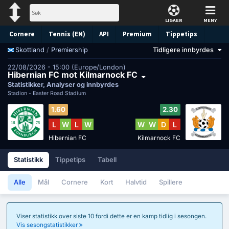
LIGAER
MENY
Cornere
Tennis (EN)
API
Premium
Tippetips
/
Premiership
Tidligere innbyrdes
Skottland
22/08/2026 - 15:00 (Europe/London)
Hibernian FC mot Kilmarnock FC
Statistikker, Analyser og innbyrdes
Stadion -
Easter Road Stadium
1.60
2.30
L
W
L
W
W
W
D
L
Hibernian FC
Kilmarnock FC
Statistikk
Tippetips
Tabell
Alle
Mål
Cornere
Kort
Halvtid
Spillere
Viser statistikk over siste 10 fordi dette er en kamp tidlig i sesongen.
Vis sesongstatistikker