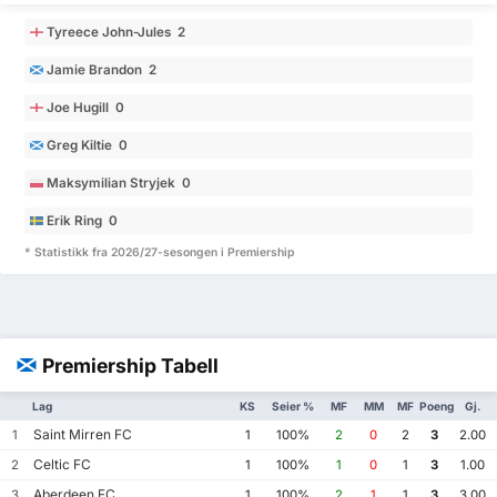
Tyreece John-Jules 2
Jamie Brandon 2
Joe Hugill 0
Greg Kiltie 0
Maksymilian Stryjek 0
Erik Ring 0
* Statistikk fra 2026/27-sesongen i Premiership
Premiership Tabell
Lag
KS
Seier %
MF
MM
MF
Poeng
Gj.
Saint Mirren FC
1
1
100%
2
0
2
3
2.00
Celtic FC
2
1
100%
1
0
1
3
1.00
Aberdeen FC
3
1
100%
2
1
1
3
3.00