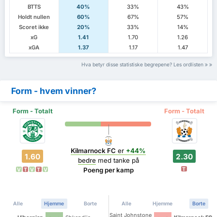
BTTS
40%
33%
43%
Holdt nullen
60%
67%
57%
Scoret ikke
20%
33%
14%
xG
1.41
1.70
1.26
xGA
1.37
1.17
1.47
Hva betyr disse statistiske begrepene? Les ordlisten
Form - hvem vinner?
Form - Totalt
Form - Totalt
Kilmarnock FC
er
+44%
1.60
2.30
bedre
med tanke på
T
Poeng per kamp
V
T
V
T
V
Alle
Hjemme
Borte
Alle
Hjemme
Borte
Saint Johnstone