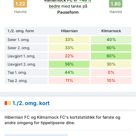
Kilmarnock FC
er
+48%
1.22
1.80
bedre
med tanke på
Halvtid
Halvtid
Pauseform
1./2. omg. form
Hibernian
Kilmarnock
33%
40%
Seier 1. omg.
33%
60%
Seier 2. omg.
22%
60%
Uavgjort 1. omg.
56%
30%
Uavgjort 2. omg.
44%
0%
Tap 1. omg.
11%
10%
Tap 2. omg.
1./2. omg. kort
Hibernian FC og Kilmarnock FC's kortstatistikk for første og
andre omgang for tippetipsene dine.