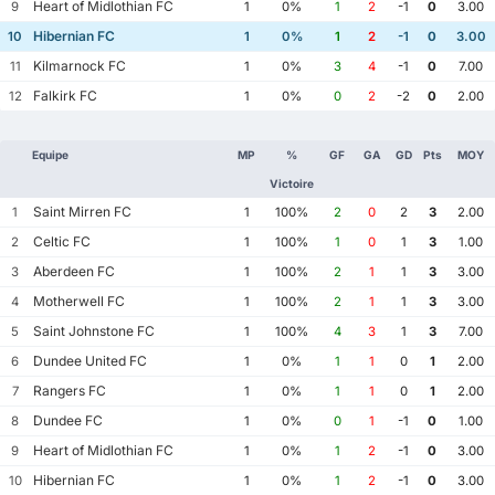
Heart of Midlothian FC
9
1
0%
1
2
-1
0
3.00
Hibernian FC
10
1
0%
1
2
-1
0
3.00
Kilmarnock FC
11
1
0%
3
4
-1
0
7.00
Falkirk FC
12
1
0%
0
2
-2
0
2.00
Equipe
MP
%
GF
GA
GD
Pts
MOY
Victoire
Saint Mirren FC
1
1
100%
2
0
2
3
2.00
Celtic FC
2
1
100%
1
0
1
3
1.00
Aberdeen FC
3
1
100%
2
1
1
3
3.00
Motherwell FC
4
1
100%
2
1
1
3
3.00
Saint Johnstone FC
5
1
100%
4
3
1
3
7.00
Dundee United FC
6
1
0%
1
1
0
1
2.00
Rangers FC
7
1
0%
1
1
0
1
2.00
Dundee FC
8
1
0%
0
1
-1
0
1.00
Heart of Midlothian FC
9
1
0%
1
2
-1
0
3.00
Hibernian FC
10
1
0%
1
2
-1
0
3.00