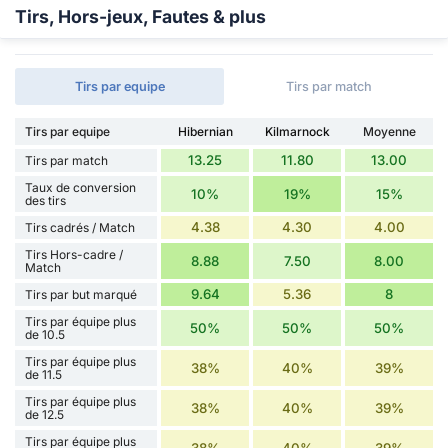
Tirs, Hors-jeux, Fautes & plus
Tirs par equipe
Tirs par match
Tirs par equipe
Hibernian
Kilmarnock
Moyenne
13.25
11.80
13.00
Tirs par match
Taux de conversion
10%
19%
15%
des tirs
4.38
4.30
4.00
Tirs cadrés / Match
Tirs Hors-cadre /
8.88
7.50
8.00
Match
9.64
5.36
8
Tirs par but marqué
Tirs par équipe plus
50%
50%
50%
de 10.5
Tirs par équipe plus
38%
40%
39%
de 11.5
Tirs par équipe plus
38%
40%
39%
de 12.5
Tirs par équipe plus
38%
40%
39%