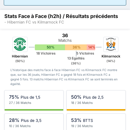
Stats Face à Face (h2h) / Résultats précédents
- Hibernian FC vs Kilmarnock FC
36
Matchs
50%
36%
14%
18 Victoires
5 Victoires
Hibernian
Kilmarnock
13 Egalités
(50%)
(14%)
(36%)
L'historique des matchs face à face Hibernian FC vs Kilmarnock FC montre
que, sur les 36 joués, Hibernian FC a gagné 18 fois et Kilmarnock FC a
gagné 5 fois. 13 matchs Hibernian FC vs Kilmarnock FC se sont terminés en
égalité.
75%
50%
Plus de 1,5
Plus de 2,5
27 / 36 Matchs
18 / 36 Matchs
28%
53%
Plus de 3,5
BTTS
10 / 36 Matchs
19 / 36 Matchs