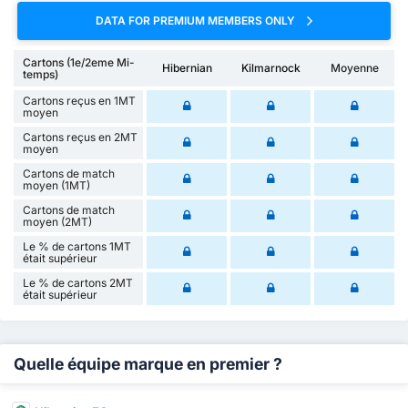
DATA FOR PREMIUM MEMBERS ONLY
Cartons (1e/2eme Mi-
Hibernian
Kilmarnock
Moyenne
temps)
Cartons reçus en 1MT
moyen
Cartons reçus en 2MT
moyen
Cartons de match
moyen (1MT)
Cartons de match
moyen (2MT)
Le % de cartons 1MT
était supérieur
Le % de cartons 2MT
était supérieur
Quelle équipe marque en premier ?