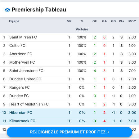
Premiership Tableau
Equipe
MP
%
GF
GA
GD
Pts
MOY
Victoire
Saint Mirren FC
1
1
100%
2
0
2
3
2.00
Celtic FC
2
1
100%
1
0
1
3
1.00
Aberdeen FC
3
1
100%
2
1
1
3
3.00
Motherwell FC
4
1
100%
2
1
1
3
3.00
Saint Johnstone FC
5
1
100%
4
3
1
3
7.00
Dundee United FC
6
1
0%
1
1
0
1
2.00
Rangers FC
7
1
0%
1
1
0
1
2.00
Dundee FC
8
1
0%
0
1
-1
0
1.00
Heart of Midlothian FC
9
1
0%
1
2
-1
0
3.00
Hibernian FC
10
1
0%
1
2
-1
0
3.00
Kilmarnock FC
11
1
0%
3
4
-1
0
7.00
Falkirk FC
12
1
0%
0
2
-2
0
2.00
REJOIGNEZ LE PREMIUM ET PROFITEZ.