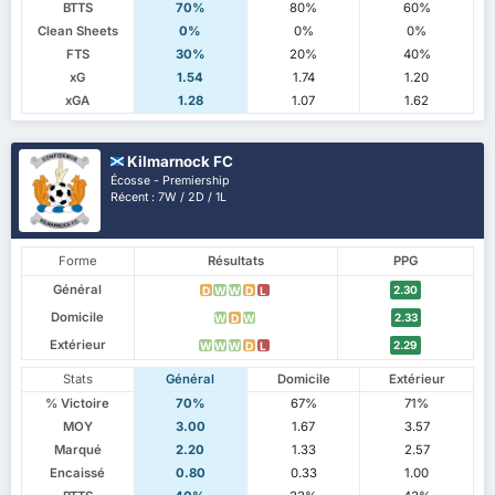
BTTS
70%
80%
60%
Clean Sheets
0%
0%
0%
FTS
30%
20%
40%
xG
1.54
1.74
1.20
xGA
1.28
1.07
1.62
Kilmarnock FC
Écosse - Premiership
Récent : 7W / 2D / 1L
Forme
Résultats
PPG
Général
2.30
D
W
W
D
L
Domicile
2.33
W
D
W
Extérieur
2.29
W
W
W
D
L
Stats
Général
Domicile
Extérieur
% Victoire
70%
67%
71%
MOY
3.00
1.67
3.57
Marqué
2.20
1.33
2.57
Encaissé
0.80
0.33
1.00