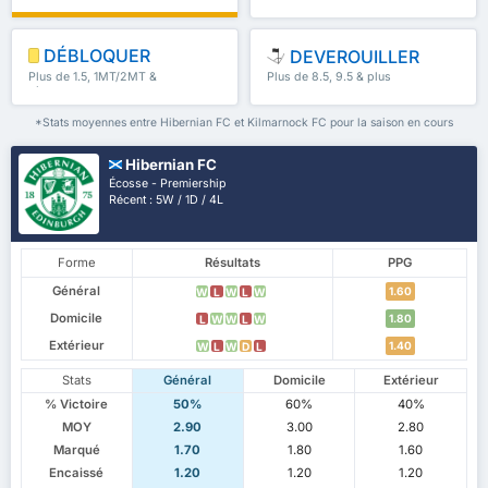
DÉBLOQUER
DEVEROUILLER
Plus de 1.5, 1MT/2MT &
Plus de 8.5, 9.5 & plus
plus
*Stats moyennes entre Hibernian FC et Kilmarnock FC pour la saison en cours
Hibernian FC
Écosse - Premiership
Récent : 5W / 1D / 4L
Forme
Résultats
PPG
Général
1.60
W
L
W
L
W
Domicile
1.80
L
W
W
L
W
Extérieur
1.40
W
L
W
D
L
Stats
Général
Domicile
Extérieur
% Victoire
50%
60%
40%
MOY
2.90
3.00
2.80
Marqué
1.70
1.80
1.60
Encaissé
1.20
1.20
1.20