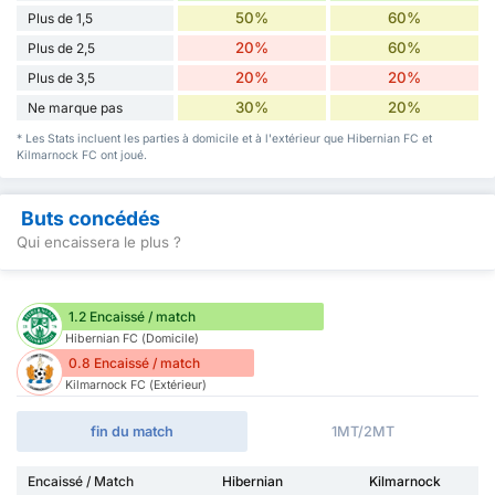
50%
60%
Plus de 1,5
20%
60%
Plus de 2,5
20%
20%
Plus de 3,5
30%
20%
Ne marque pas
* Les Stats incluent les parties à domicile et à l'extérieur que Hibernian FC et
Kilmarnock FC ont joué.
Buts concédés
Qui encaissera le plus ?
1.2 Encaissé / match
Hibernian FC (Domicile)
0.8 Encaissé / match
Kilmarnock FC (Extérieur)
fin du match
1MT/2MT
Encaissé / Match
Hibernian
Kilmarnock