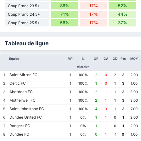
86%
17%
52%
Coup Franc 23.5+
71%
17%
44%
Coup Franc 24.5+
56%
17%
37%
Coup Franc 25.5+
Tableau de ligue
Equipe
MP
%
GF
GA
GD
Pts
MOY
Victoire
Saint Mirren FC
1
1
100%
2
0
2
3
2.00
Celtic FC
2
1
100%
1
0
1
3
1.00
Aberdeen FC
3
1
100%
2
1
1
3
3.00
Motherwell FC
4
1
100%
2
1
1
3
3.00
Saint Johnstone FC
5
1
100%
4
3
1
3
7.00
Dundee United FC
6
1
0%
1
1
0
1
2.00
Rangers FC
7
1
0%
1
1
0
1
2.00
Dundee FC
8
1
0%
0
1
-1
0
1.00