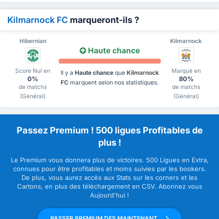
Kilmarnock FC
marqueront-ils ?
Hibernian
Kilmarnock
Haute chance
Score Nul en
Marqué en
Il y a
Haute chance
que
Kilmarnock
0%
80%
FC
marquent selon nos statistiques.
de matchs
de matchs
(Général)
(Général)
Passez Premium ! 500 ligues Profitables de
plus !
Le Premium vous donnera plus de victoires. 500 Ligues en Extra,
connues pour être profitables et moins suivies par les bookers.
De plus, vous aurez accès aux Stats sur les corners et les
Cartons, en plus des téléchargement en CSV. Abonnez vous
Aujourd'hui !
PASSER PREMIUM DES MAINTENANT.