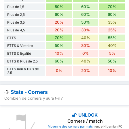
80%
60%
70%
Plus de 1,5
60%
60%
60%
Plus de 2,5
20%
50%
35%
Plus de 3,5
20%
30%
25%
Plus de 4,5
70%
40%
55%
BTTS
50%
30%
40%
BTTS & Victoire
10%
0%
5%
BTTS & Egalité
60%
40%
50%
BTTS & Plus de 2.5
BTTS non & Plus de
0%
20%
10%
2.5
Stats - Corners
Combien de corners y aura t-il ?
UNLOCK
Corners / match
Moyenne des corners par match
entre Hibernian FC