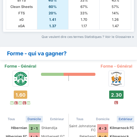
BTTS
40%
33%
43%
Clean Sheets
60%
67%
57%
FTS
20%
33%
14%
xG
1.41
1.70
1.26
xGA
1.37
1.17
1.47
Que veulent dire ces termes Statistiques ? Voir le Glossaire
Forme - qui va gagner?
Forme - Général
Forme - Général
1.60
2.30
L
W
L
W
L
W
Tous
Domicile
Extérieur
Tous
Domicile
Extérieur
Saint Johnstone
Hibernian
Shkendija
Kilmarnock FC
2 - 1
4 - 3
FC
Hibernian FC
Motherwell FC
Peterhead
Kilmarnock