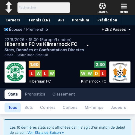
LIGUES
MENU
Corners
Tennis (EN)
API
Premium
Prédiction
/
Premiership
H2h2 Passés
Écosse
22/8/2026 - 15:00 (Europe/London)
Hibernian FC vs Kilmarnock FC
Stats, Données et Confrontations Directes
Stade -
Easter Road Stadium
1.60
2.30
L
W
L
W
W
W
D
L
Hibernian FC
Kilmarnock FC
Stats
Pronostics
Classement
Tous
Buts
Corners
Cartons
Mi-Temps
Joueurs
Les 10 dernières stats sont affichées car il s'agit d'un match de début
de saison.
Voir Stats de Saison