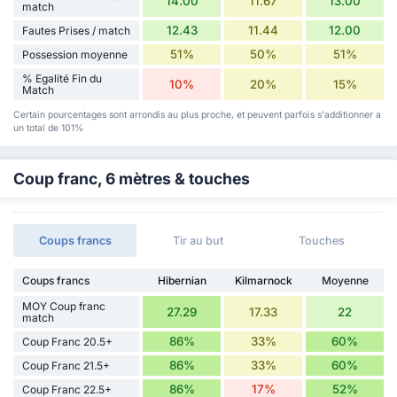
14.00
11.67
13.00
match
12.43
11.44
12.00
Fautes Prises / match
51%
50%
51%
Possession moyenne
% Egalité Fin du
10%
20%
15%
Match
Certain pourcentages sont arrondis au plus proche, et peuvent parfois s'additionner a
un total de 101%
Coup franc, 6 mètres & touches
Coups francs
Tir au but
Touches
Coups francs
Hibernian
Kilmarnock
Moyenne
MOY Coup franc
27.29
17.33
22
match
86%
33%
60%
Coup Franc 20.5+
86%
33%
60%
Coup Franc 21.5+
86%
17%
52%
Coup Franc 22.5+