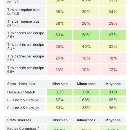
de 13.5
Tirs par équipe plus
38%
30%
34%
de 14.5
Tirs par équipe plus
38%
20%
29%
de 15.5
Tirs cadrés par équipe
63%
70%
67%
3.5+
Tirs cadrés par équipe
25%
40%
33%
4.5+
Tirs cadrés par équipe
25%
10%
18%
5.5+
Tirs cadrés par équipe
13%
10%
12%
6.5+
Stats - Hors-jeux
Hibernian
Kilmarnock
Moyenne
3.33
3.00
3.00
Hors-jeu / Match
67%
63%
65%
Plus de 2.5 Hors-jeu
33%
38%
36%
Plus de 3.5 Hors-jeu
Stats Diverses
Hibernian
Kilmarnock
Moyenne
Fautes Commises /