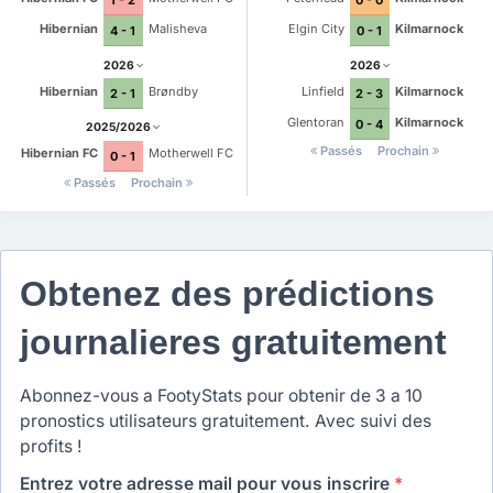
1 - 2
0 - 0
Hibernian
Malisheva
Elgin City
Kilmarnock
4 - 1
0 - 1
2026
2026
Hibernian
Brøndby
Linfield
Kilmarnock
2 - 1
2 - 3
Glentoran
Kilmarnock
0 - 4
2025/2026
Passés
Prochain
Hibernian FC
Motherwell FC
0 - 1
Passés
Prochain
Obtenez des prédictions
journalieres gratuitement
Abonnez-vous a FootyStats pour obtenir de 3 a 10
pronostics utilisateurs gratuitement. Avec suivi des
profits !
Entrez votre adresse mail pour vous inscrire
*