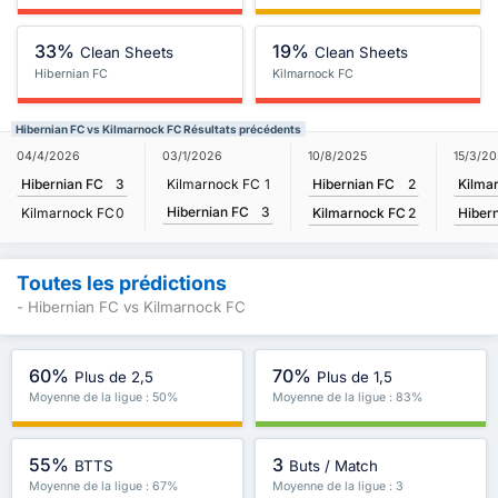
33%
19%
Clean Sheets
Clean Sheets
Hibernian FC
Kilmarnock FC
Hibernian FC vs Kilmarnock FC Résultats précédents
10/8/2025
15/3/2
04/4/2026
03/1/2026
Hibernian FC
2
Kilma
Hibernian FC
3
Kilmarnock FC
1
Hibernian FC
3
Kilmarnock FC
2
Hiber
Kilmarnock FC
0
Toutes les prédictions
- Hibernian FC vs Kilmarnock FC
60%
70%
Plus de 2,5
Plus de 1,5
Moyenne de la ligue : 50%
Moyenne de la ligue : 83%
55%
3
BTTS
Buts / Match
Moyenne de la ligue : 67%
Moyenne de la ligue : 3