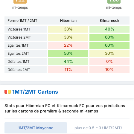
mi-temps
mi-temps
Forme 1MT / 2MT
Hibernian
Kilmarnock
33%
40%
Victoires 1MT
33%
60%
Victoires 2MT
22%
60%
Egalités 1MT
56%
30%
Egalités 2MT
44%
0%
Défaites 1MT
11%
10%
Défaites 2MT
1MT/2MT Cartons
Stats pour Hibernian FC et Kilmarnock FC pour vos prédictions
sur les cartons de première & seconde mi-temps
1MT/2MT Moyenne
plus de 0.5 ~ 3 (1MT/2MT)