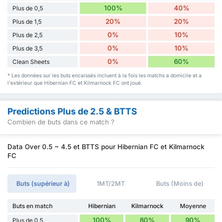
100%
40%
Plus de 0,5
20%
20%
Plus de 1,5
0%
10%
Plus de 2,5
0%
10%
Plus de 3,5
0%
60%
Clean Sheets
* Les données sur les buts encaissés incluent à la fois les matchs a domicile et a
l'extérieur que Hibernian FC et Kilmarnock FC ont joué.
Predictions Plus de 2.5 & BTTS
Combien de buts dans ce match ?
Data Over 0.5 ~ 4.5 et BTTS pour Hibernian FC et Kilmarnock
FC
Buts (supérieur à)
1MT/2MT
Buts (Moins de)
Buts en match
Hibernian
Kilmarnock
Moyenne
100%
80%
90%
Plus de 0,5