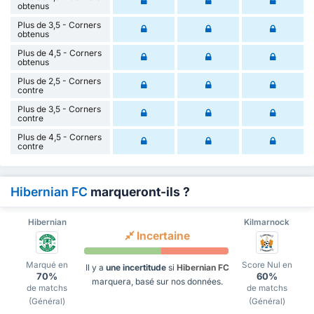
obtenus
Plus de 3,5 - Corners
obtenus
Plus de 4,5 - Corners
obtenus
Plus de 2,5 - Corners
contre
Plus de 3,5 - Corners
contre
Plus de 4,5 - Corners
contre
Hibernian FC
marqueront-ils ?
Hibernian
Kilmarnock
Incertaine
Marqué en
Score Nul en
Il y a
une incertitude
si
Hibernian FC
70%
60%
marquera, basé sur nos données.
de matchs
de matchs
(Général)
(Général)