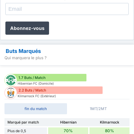
Abonnez-vous
Buts Marqués
Qui marquera le plus ?
1.7 Buts / Match
Hibernian FC (Domicile)
2.2 Buts / Match
Kilmarnock FC (Extérieur)
fin du match
1MT/2MT
Marqué par match
Hibernian
Kilmarnock
70%
80%
Plus de 0,5