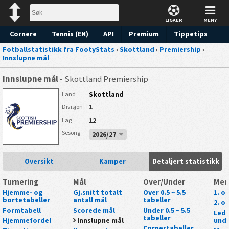
LIGAER
MENY
Cornere
Tennis (EN)
API
Premium
Tippetips
Fotballstatistikk fra FootyStats
›
Skottland
›
Premiership
›
Innslupne mål
Innslupne mål
- Skottland Premiership
Skottland
Land
1
Divisjon
12
Lag
Sesong
2026/27
Oversikt
Kamper
Detaljert statistikk
Turnering
Mål
Over/Under
Mer
Hjemme- og
Gj.snitt totalt
Over 0.5 ~ 5.5
1. o
bortetabeller
antall mål
tabeller
2. o
Formtabell
Scorede mål
Under 0.5 ~ 5.5
Lede
tabeller
Hjemmefordel
Innslupne mål
unde
Cornertabeller