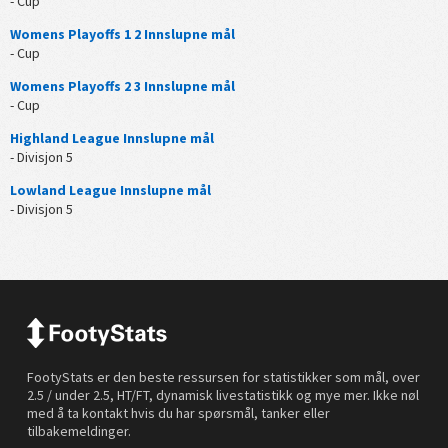
- Cup
Womens Playoffs 1 2 Innslupne mål
- Cup
Womens Playoffs 2 3 Innslupne mål
- Cup
Highland League Innslupne mål
- Divisjon 5
Lowland League Innslupne mål
- Divisjon 5
FootyStats er den beste ressursen for statistikker som mål, over
2.5 / under 2.5, HT/FT, dynamisk livestatistikk og mye mer. Ikke nøl
med å ta kontakt hvis du har spørsmål, tanker eller
tilbakemeldinger.