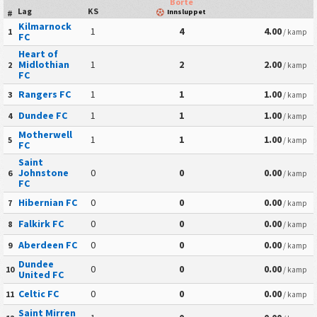
Borte
Lag
KS
Innsluppet
#
Kilmarnock
1
4
4.00
1
/ kamp
FC
Heart of
Midlothian
1
2
2.00
2
/ kamp
FC
Rangers FC
1
1
1.00
3
/ kamp
Dundee FC
1
1
1.00
4
/ kamp
Motherwell
1
1
1.00
5
/ kamp
FC
Saint
Johnstone
0
0
0.00
6
/ kamp
FC
Hibernian FC
0
0
0.00
7
/ kamp
Falkirk FC
0
0
0.00
8
/ kamp
Aberdeen FC
0
0
0.00
9
/ kamp
Dundee
0
0
0.00
10
/ kamp
United FC
Celtic FC
0
0
0.00
11
/ kamp
Saint Mirren