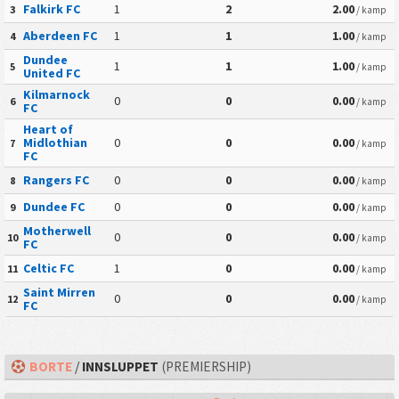
Falkirk FC
1
2
2.00
3
/ kamp
Aberdeen FC
1
1
1.00
4
/ kamp
Dundee
1
1
1.00
5
/ kamp
United FC
Kilmarnock
0
0
0.00
6
/ kamp
FC
Heart of
Midlothian
0
0
0.00
7
/ kamp
FC
Rangers FC
0
0
0.00
8
/ kamp
Dundee FC
0
0
0.00
9
/ kamp
Motherwell
0
0
0.00
10
/ kamp
FC
Celtic FC
1
0
0.00
11
/ kamp
Saint Mirren
0
0
0.00
12
/ kamp
FC
BORTE
/
INNSLUPPET
(PREMIERSHIP)