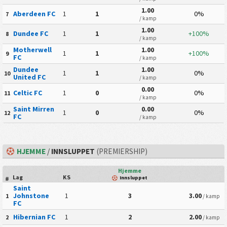
1.00
Aberdeen FC
1
1
0%
7
/ kamp
1.00
Dundee FC
1
1
+100%
8
/ kamp
Motherwell
1.00
1
1
+100%
9
FC
/ kamp
Dundee
1.00
1
1
0%
10
United FC
/ kamp
0.00
Celtic FC
1
0
0%
11
/ kamp
Saint Mirren
0.00
1
0
0%
12
FC
/ kamp
HJEMME
/
INNSLUPPET
(PREMIERSHIP)
Hjemme
Lag
KS
Innsluppet
#
Saint
Johnstone
1
3
3.00
1
/ kamp
FC
Hibernian FC
1
2
2.00
2
/ kamp