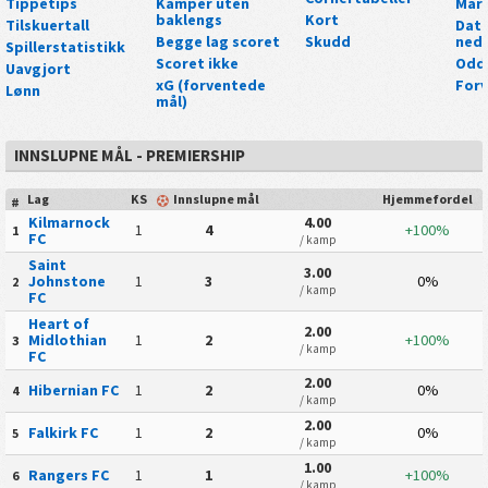
Tippetips
Kamper uten
Mark
baklengs
Kort
Tilskuertall
Data
Begge lag scoret
Skudd
nedl
Spillerstatistikk
Scoret ikke
Odd
Uavgjort
xG (forventede
For
Lønn
mål)
INNSLUPNE MÅL - PREMIERSHIP
Lag
KS
Innslupne mål
Hjemmefordel
#
Kilmarnock
4.00
1
4
+100%
1
FC
/ kamp
Saint
3.00
Johnstone
1
3
0%
2
/ kamp
FC
Heart of
2.00
Midlothian
1
2
+100%
3
/ kamp
FC
2.00
Hibernian FC
1
2
0%
4
/ kamp
2.00
Falkirk FC
1
2
0%
5
/ kamp
1.00
Rangers FC
1
1
+100%
6
/ kamp