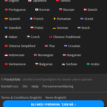
English
Japanese
Turkish
Portuguese
Korean
Russian
Danish
Spanish
French
Romanian
Greek
Swedish
Polish
German
Dutch
Italian
Czech
Chinese Traditional
Chinese Simplified
Thai
Croatian
Indonesian
Norwegian
Hungarian
Vietnamese
Bulgarian
Serbian
Arabic
©
FootyStats
- Utviklet med kjærlighet for denne vakre sporten
Kontakt oss
Om
Hjelp
Personvernerklæring
Terms & Conditions (English)
News (English)
BLI MED I PREMIUM. TJEN NÅ.