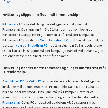
1
0
0.00
12
/ kamp
FC
Hvilket lag slipper inn flest mål i Premiership?
Kilmarnock FC
gjør det dårlig når det gjelder innslupne mål i
Premiership. De slapp inn 4 mål på 1 kamper, noe som betyr at
Kilmarnock FC slapp inn et gjennomsnitt på 4 mål per kamp. Bak
Kilmarnock FC på listen er
Saint Johnstone FC
med 3 innslupne mål, og
deretter
Heart of Midlothian FC
med 2 innslupne mål. Saint Johnstone
FC har i snitt 3 innsluppne mål per kamp, og Heart of Midlothian FC gjør
det enda verre med 2 innslupne mål per kamp.
Hvilket lag har det beste forsvaret og slipper inn færrest mål
i Premiership?
Saint Mirren FC
og
Celtic FC
er to av de beste lagene når det gjelder
innslupne mål denne sesongen i Premiership. Saint Mirren FC har et
bunnsolid forsvar med 0 innslupne mål på 1 kamper. Dette er et
gjennomsnitt på 0 innslupne per kamp og er det beste totalt sett i
Premiership
. Celtic FC er også solide defensivt. De slipper inn et
gjennomsnitt på 0 mål per kamp og er det nest beste forsvarslaget i