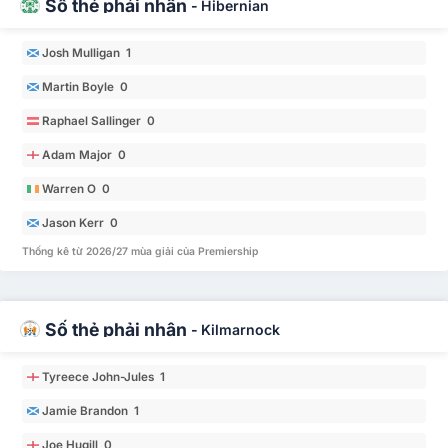
Số thẻ phải nhận
-
Hibernian
Josh Mulligan 1
Martin Boyle 0
Raphael Sallinger 0
Adam Major 0
Warren O 0
Jason Kerr 0
Thống kê từ 2026/27 mùa giải của Premiership
Số thẻ phải nhận
-
Kilmarnock
Tyreece John-Jules 1
Jamie Brandon 1
Joe Hugill 0