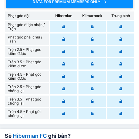
DATA FOR PREMIUM MEMBERS ONLY
Phạt góc đội
Hibernian
Kilmarnock
Trung bình
Phạt góc được nhận /
Trận
Phạt góc phải chịu /
Trận
Trên 2.5 - Phạt góc
kiếm được
Trên 3.5 - Phạt góc
kiếm được
Trên 4.5 - Phạt góc
kiếm được
Trên 2.5 - Phạt góc
chống lại
Trên 3.5 - Phạt góc
chống lại
Trên 4.5 - Phạt góc
chống lại
Sẽ
Hibernian FC
ghi bàn?