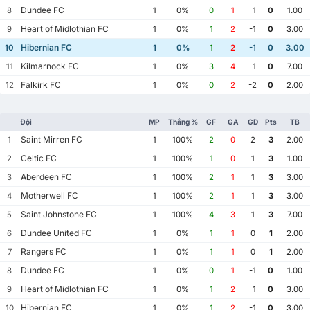
Dundee FC
8
1
0%
0
1
-1
0
1.00
Heart of Midlothian FC
9
1
0%
1
2
-1
0
3.00
Hibernian FC
10
1
0%
1
2
-1
0
3.00
Kilmarnock FC
11
1
0%
3
4
-1
0
7.00
Falkirk FC
12
1
0%
0
2
-2
0
2.00
Đội
MP
Thắng %
GF
GA
GD
Pts
TB
Saint Mirren FC
1
1
100%
2
0
2
3
2.00
Celtic FC
2
1
100%
1
0
1
3
1.00
Aberdeen FC
3
1
100%
2
1
1
3
3.00
Motherwell FC
4
1
100%
2
1
1
3
3.00
Saint Johnstone FC
5
1
100%
4
3
1
3
7.00
Dundee United FC
6
1
0%
1
1
0
1
2.00
Rangers FC
7
1
0%
1
1
0
1
2.00
Dundee FC
8
1
0%
0
1
-1
0
1.00
Heart of Midlothian FC
9
1
0%
1
2
-1
0
3.00
Hibernian FC
10
1
0%
1
2
-1
0
3.00