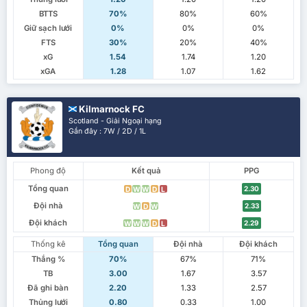
BTTS
70%
80%
60%
Giữ sạch lưới
0%
0%
0%
FTS
30%
20%
40%
xG
1.54
1.74
1.20
xGA
1.28
1.07
1.62
Kilmarnock FC
Scotland - Giải Ngoại hạng
Gần đây : 7W / 2D / 1L
Phong độ
Kết quả
PPG
Tổng quan
2.30
D
W
W
D
L
Đội nhà
2.33
W
D
W
Đội khách
2.29
W
W
W
D
L
Thống kê
Tổng quan
Đội nhà
Đội khách
Thắng %
70%
67%
71%
TB
3.00
1.67
3.57
Đã ghi bàn
2.20
1.33
2.57
Thủng lưới
0.80
0.33
1.00