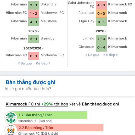
Saint Johnstone
Hibernian
Shkendija
Kilmarnock FC
2 - 1
4 - 3
FC
Hibernian FC
Motherwell FC
Peterhead
Kilmarnock
1 - 2
0 - 0
Hibernian
Malisheva
Elgin City
Kilmarnock
4 - 1
0 - 1
2026
2026
Hibernian
Brøndby
Linfield
Kilmarnock
2 - 1
2 - 3
Glentoran
Kilmarnock
0 - 4
2025/2026
Đã qua
Kế tiếp
Hibernian FC
Motherwell FC
0 - 1
Đã qua
Kế tiếp
Bàn thắng được ghi
Ai sẽ ghi nhiều bàn hơn?
Kilmarnock FC
thì
+29%
tốt hơn
xét về
Bàn thắng được ghi
1.7 Bàn thắng / Trận
Hibernian FC (Đội nhà)
2.2 Bàn thắng / Trận
Kilmarnock FC (Đội khách)