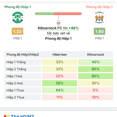
Phong độ Hiệp 1
Phong độ Hiệp 1
Kilmarnock FC
thì
+48%
1.22
1.80
tốt hơn
xét về
Hiệp 1
Hiệp 1
Phong độ Hiệp 1
Phong độ Hiệp1/Hiệp2
Hibernian
Kilmarnock
33%
40%
Hiệp 1 Thắng
33%
60%
Hiệp 2 Thắng
22%
60%
Hiệp 1 Hoà
56%
30%
Hiệp 2 Hoà
44%
0%
Hiệp 1 Thua
11%
10%
Hiệp 2 Thua
Thẻ H1/H2