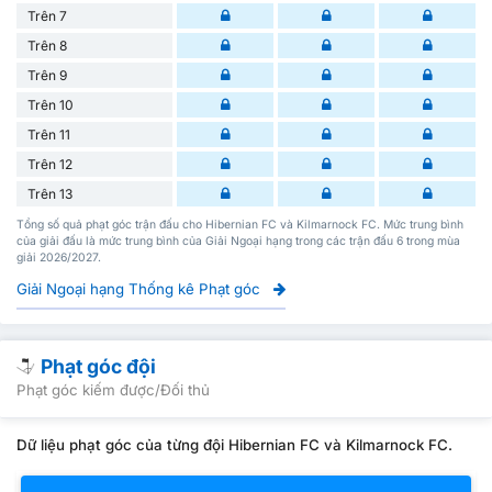
Trên 7
Trên 8
Trên 9
Trên 10
Trên 11
Trên 12
Trên 13
Tổng số quả phạt góc trận đấu cho Hibernian FC và Kilmarnock FC. Mức trung bình
của giải đấu là mức trung bình của Giải Ngoại hạng trong các trận đấu 6 trong mùa
giải 2026/2027.
Giải Ngoại hạng Thống kê Phạt góc
Phạt góc đội
Phạt góc kiếm được/Đối thủ
Dữ liệu phạt góc của từng đội Hibernian FC và Kilmarnock FC.