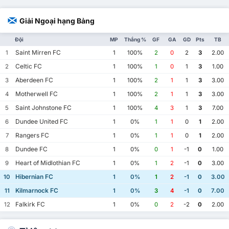
Giải Ngoại hạng Bảng
Đội
MP
Thắng %
GF
GA
GD
Pts
TB
Saint Mirren FC
1
1
100%
2
0
2
3
2.00
Celtic FC
2
1
100%
1
0
1
3
1.00
Aberdeen FC
3
1
100%
2
1
1
3
3.00
Motherwell FC
4
1
100%
2
1
1
3
3.00
Saint Johnstone FC
5
1
100%
4
3
1
3
7.00
Dundee United FC
6
1
0%
1
1
0
1
2.00
Rangers FC
7
1
0%
1
1
0
1
2.00
Dundee FC
8
1
0%
0
1
-1
0
1.00
Heart of Midlothian FC
9
1
0%
1
2
-1
0
3.00
Hibernian FC
10
1
0%
1
2
-1
0
3.00
Kilmarnock FC
11
1
0%
3
4
-1
0
7.00
Falkirk FC
12
1
0%
0
2
-2
0
2.00