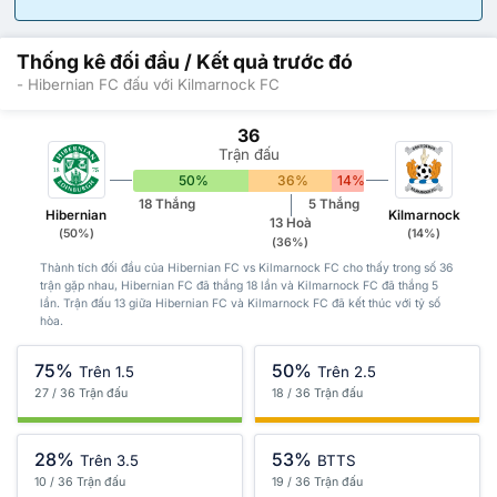
Thống kê đối đầu / Kết quả trước đó
- Hibernian FC đấu với Kilmarnock FC
36
Trận đấu
50%
36%
14%
18 Thắng
5 Thắng
Hibernian
Kilmarnock
13 Hoà
(50%)
(14%)
(36%)
Thành tích đối đầu của Hibernian FC vs Kilmarnock FC cho thấy trong số 36
trận gặp nhau, Hibernian FC đã thắng 18 lần và Kilmarnock FC đã thắng 5
lần. Trận đấu 13 giữa Hibernian FC và Kilmarnock FC đã kết thúc với tỷ số
hòa.
75%
50%
Trên 1.5
Trên 2.5
27 / 36 Trận đấu
18 / 36 Trận đấu
28%
53%
Trên 3.5
BTTS
10 / 36 Trận đấu
19 / 36 Trận đấu