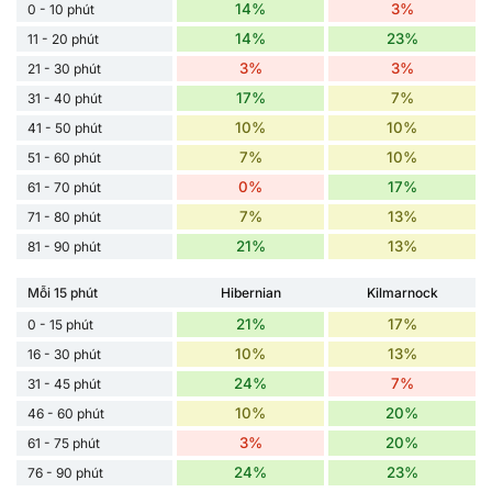
14%
3%
0 - 10 phút
14%
23%
11 - 20 phút
3%
3%
21 - 30 phút
17%
7%
31 - 40 phút
10%
10%
41 - 50 phút
7%
10%
51 - 60 phút
0%
17%
61 - 70 phút
7%
13%
71 - 80 phút
21%
13%
81 - 90 phút
Mỗi 15 phút
Hibernian
Kilmarnock
21%
17%
0 - 15 phút
10%
13%
16 - 30 phút
24%
7%
31 - 45 phút
10%
20%
46 - 60 phút
3%
20%
61 - 75 phút
24%
23%
76 - 90 phút