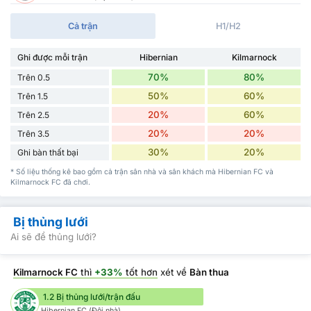
Cả trận
H1/H2
Ghi được mỗi trận
Hibernian
Kilmarnock
70%
80%
Trên 0.5
50%
60%
Trên 1.5
20%
60%
Trên 2.5
20%
20%
Trên 3.5
30%
20%
Ghi bàn thất bại
* Số liệu thống kê bao gồm cả trận sân nhà và sân khách mà Hibernian FC và
Kilmarnock FC đã chơi.
Bị thủng lưới
Ai sẽ để thủng lưới?
Kilmarnock FC
thì
+33%
tốt hơn
xét về
Bàn thua
1.2 Bị thủng lưới/trận đấu
Hibernian FC (Đội nhà)