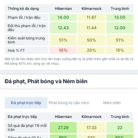
Thống kê đa dạng
Hibernian
Kilmarnock
Trung bình
14.00
11.67
13.00
Phạm lỗi / trận đấu
Đối thủ phạm lỗi / trận
12.43
11.44
12.00
đấu
Kiểm soát bóng trung
51%
50%
51%
bình
10%
20%
15%
Hoà % FT
Một số dữ liệu được làm tròn lên hoặc xuống đến tỷ lệ phần trăm gần nhất và do đó có
thể bằng 101% khi cộng lại với nhau.
Đá phạt, Phát bóng và Ném biên
Đá phạt trực tiếp
Phát bóng từ cầu môn
Ném biên
Đá phạt trực tiếp
Hibernian
Kilmarnock
Trung bình
Số quả đá phạt TB mỗi
27.29
17.33
22
trận
86%
33%
60%
Tổng đá phạt 20.5+