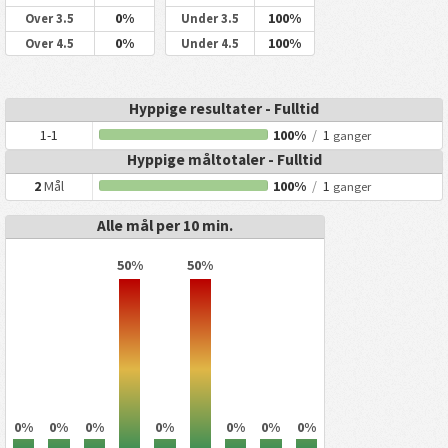
0%
100%
Over 3.5
Under 3.5
0%
100%
Over 4.5
Under 4.5
Hyppige resultater - Fulltid
1-1
100%
/
1
ganger
Hyppige måltotaler - Fulltid
2
Mål
100%
/
1
ganger
Alle mål per 10 min.
50%
50%
0%
0%
0%
0%
0%
0%
0%