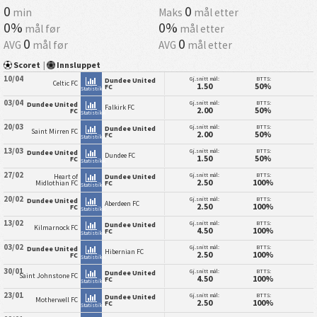
0
0
min
Maks
mål etter
0%
0%
mål før
mål etter
0
0
AVG
mål før
AVG
mål etter
Scoret
|
Innsluppet
10/04
Gj.snitt mål:
BTTS:
Dundee United
Celtic FC
1.50
50%
FC
Statistikk
03/04
Gj.snitt mål:
BTTS:
Dundee United
Falkirk FC
2.00
50%
FC
Statistikk
20/03
Gj.snitt mål:
BTTS:
Dundee United
Saint Mirren FC
2.00
50%
FC
Statistikk
13/03
Gj.snitt mål:
BTTS:
Dundee United
Dundee FC
1.50
50%
FC
Statistikk
27/02
Gj.snitt mål:
BTTS:
Heart of
Dundee United
2.50
100%
Midlothian FC
FC
Statistikk
20/02
Gj.snitt mål:
BTTS:
Dundee United
Aberdeen FC
2.50
100%
FC
Statistikk
13/02
Gj.snitt mål:
BTTS:
Dundee United
Kilmarnock FC
4.50
100%
FC
Statistikk
03/02
Gj.snitt mål:
BTTS:
Dundee United
Hibernian FC
2.50
100%
FC
Statistikk
30/01
Gj.snitt mål:
BTTS:
Dundee United
Saint Johnstone FC
4.50
100%
FC
Statistikk
23/01
Gj.snitt mål:
BTTS:
Dundee United
Motherwell FC
2.50
100%
FC
Statistikk