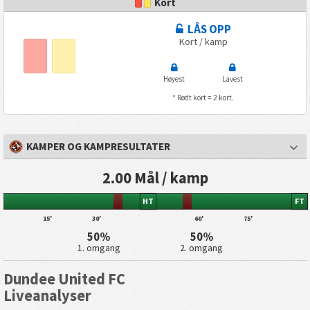
Kort
LÅS OPP
Kort / kamp
Høyest
Lavest
* Rødt kort = 2 kort.
KAMPER OG KAMPRESULTATER
2.00 Mål / kamp
HT
FT
15'
30'
60'
75'
50%
50%
1. omgang
2. omgang
Dundee United FC
Liveanalyser