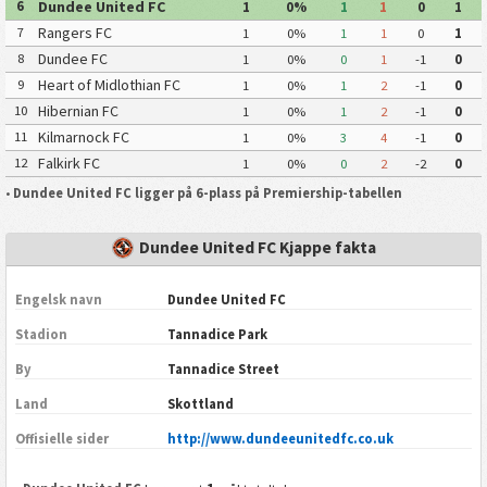
Dundee United FC
6
1
0%
1
1
0
1
Rangers FC
7
1
0%
1
1
0
1
Dundee FC
8
1
0%
0
1
-1
0
Heart of Midlothian FC
9
1
0%
1
2
-1
0
Hibernian FC
10
1
0%
1
2
-1
0
Kilmarnock FC
11
1
0%
3
4
-1
0
Falkirk FC
12
1
0%
0
2
-2
0
•
Dundee United FC ligger på 6-plass på Premiership-tabellen
Dundee United FC Kjappe fakta
Engelsk navn
Dundee United FC
Stadion
Tannadice Park
By
Tannadice Street
Land
Skottland
Offisielle sider
http://www.dundeeunitedfc.co.uk