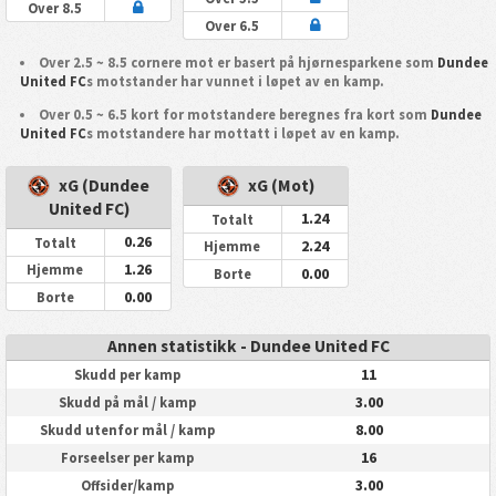
Over 8.5
Over 6.5
Over 2.5 ~ 8.5 cornere mot er basert på hjørnesparkene som
Dundee
United FC
s motstander har vunnet i løpet av en kamp.
Over 0.5 ~ 6.5 kort for motstandere beregnes fra kort som
Dundee
United FC
s motstandere har mottatt i løpet av en kamp.
xG (Dundee
xG (Mot)
United FC)
1.24
Totalt
0.26
Totalt
2.24
Hjemme
1.26
Hjemme
0.00
Borte
0.00
Borte
Annen statistikk - Dundee United FC
11
Skudd per kamp
3.00
Skudd på mål / kamp
8.00
Skudd utenfor mål / kamp
16
Forseelser per kamp
3.00
Offsider/kamp