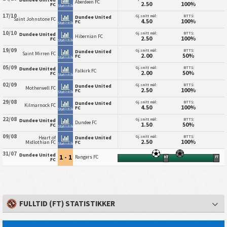
Aberdeen FC
2.50
100%
FC
Statistikk
17/10
Gj.snitt mål:
BTTS:
Dundee United
Saint Johnstone FC
4.50
100%
FC
Statistikk
10/10
Gj.snitt mål:
BTTS:
Dundee United
Hibernian FC
2.50
100%
FC
Statistikk
19/09
Gj.snitt mål:
BTTS:
Dundee United
Saint Mirren FC
2.00
50%
FC
Statistikk
05/09
Gj.snitt mål:
BTTS:
Dundee United
Falkirk FC
2.00
50%
FC
Statistikk
02/09
Gj.snitt mål:
BTTS:
Dundee United
Motherwell FC
2.50
100%
FC
Statistikk
29/08
Gj.snitt mål:
BTTS:
Dundee United
Kilmarnock FC
4.50
100%
FC
Statistikk
22/08
Gj.snitt mål:
BTTS:
Dundee United
Dundee FC
1.50
50%
FC
Statistikk
09/08
Gj.snitt mål:
BTTS:
Heart of
Dundee United
2.50
100%
Midlothian FC
FC
Statistikk
31/07
Dundee United
1 - 1
Rangers FC
HT
FT
FC
FULLTID (FT) STATISTIKKER