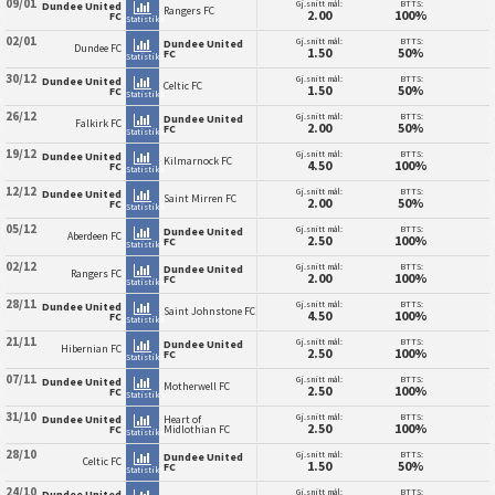
09/01
Gj.snitt mål:
BTTS:
Dundee United
Rangers FC
2.00
100%
FC
Statistikk
02/01
Gj.snitt mål:
BTTS:
Dundee United
Dundee FC
1.50
50%
FC
Statistikk
30/12
Gj.snitt mål:
BTTS:
Dundee United
Celtic FC
1.50
50%
FC
Statistikk
26/12
Gj.snitt mål:
BTTS:
Dundee United
Falkirk FC
2.00
50%
FC
Statistikk
19/12
Gj.snitt mål:
BTTS:
Dundee United
Kilmarnock FC
4.50
100%
FC
Statistikk
12/12
Gj.snitt mål:
BTTS:
Dundee United
Saint Mirren FC
2.00
50%
FC
Statistikk
05/12
Gj.snitt mål:
BTTS:
Dundee United
Aberdeen FC
2.50
100%
FC
Statistikk
02/12
Gj.snitt mål:
BTTS:
Dundee United
Rangers FC
2.00
100%
FC
Statistikk
28/11
Gj.snitt mål:
BTTS:
Dundee United
Saint Johnstone FC
4.50
100%
FC
Statistikk
21/11
Gj.snitt mål:
BTTS:
Dundee United
Hibernian FC
2.50
100%
FC
Statistikk
07/11
Gj.snitt mål:
BTTS:
Dundee United
Motherwell FC
2.50
100%
FC
Statistikk
31/10
Gj.snitt mål:
BTTS:
Dundee United
Heart of
2.50
100%
FC
Midlothian FC
Statistikk
28/10
Gj.snitt mål:
BTTS:
Dundee United
Celtic FC
1.50
50%
FC
Statistikk
24/10
Gj.snitt mål:
BTTS:
Dundee United