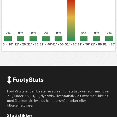
0%
0%
0%
0%
0%
0%
0%
0%
0' - 10'
11' - 20'
21' - 30'
31' - 40'
41' - 50'
51' - 60'
61' - 70'
71' - 80'
81' - 90'
FootyStats er den beste ressursen for statistikker som mål, over
2.5 / under 2.5, HT/FT, dynamisk livestatistikk og mye mer. Ikke nøl
med å ta kontakt hvis du har spørsmål, tanker eller
tilbakemeldinger.
Statistikker