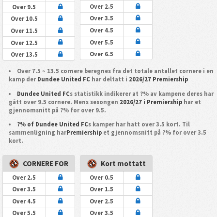
Over 2.5
Over 9.5
Over 3.5
Over 10.5
Over 4.5
Over 11.5
Over 5.5
Over 12.5
Over 6.5
Over 13.5
Over 7.5 ~ 13.5 cornere beregnes fra det totale antallet cornere i en
kamp der
Dundee United FC
har deltatt i
2026/27 Premiership
Dundee United FC
s statistikk indikerer at ?% av kampene deres har
gått over 9.5 cornere. Mens sesongen
2026/27 i Premiership
har et
gjennomsnitt på ?% for over 9.5.
?% of Dundee United FC
s kamper har hatt over 3.5 kort. Til
sammenligning har
Premiership
et gjennomsnitt på ?% for over 3.5
kort.
CORNERE FOR
Kort mottatt
Over 2.5
Over 0.5
Over 3.5
Over 1.5
Over 4.5
Over 2.5
Over 5.5
Over 3.5