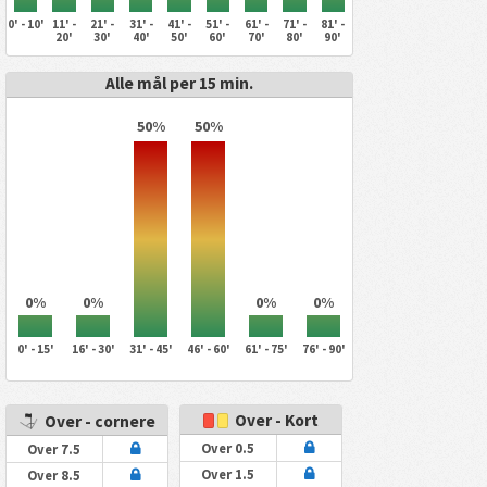
0' - 10'
11' -
21' -
31' -
41' -
51' -
61' -
71' -
81' -
20'
30'
40'
50'
60'
70'
80'
90'
Alle mål per 15 min.
50%
50%
0%
0%
0%
0%
0' - 15'
16' - 30'
31' - 45'
46' - 60'
61' - 75'
76' - 90'
Over - Kort
Over - cornere
Over 0.5
Over 7.5
Over 1.5
Over 8.5