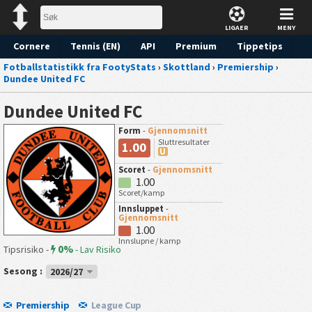
LIGAER
MENY
Cornere
Tennis (EN)
API
Premium
Tippetips
Fotballstatistikk fra FootyStats
›
Skottland
›
Premiership
›
Dundee United FC
Dundee United FC
Form
-
Gjennomsnitt
Sluttresultater
1.00
U
Scoret
-
Gjennomsnitt
1.00
Scoret/kamp
Innsluppet
-
Gjennomsnitt
1.00
Innslupne / kamp
0%
Tipsrisiko -
-
Lav Risiko
Sesong :
2026/27
Premiership
League Cup