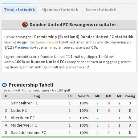
Total statistikk
Hjemmestatistikk
Bortestatistikk
Dundee United FC Sesongens resultater
Denne sesongen i
Premiership (Skottland) Dundee United FC statistikk
viser at de gjør det
Gjennomsnitt
totalt sett, med en nåværende plassering på
6/12
i
Premiership
-tabellen, med en seiersprosent på
0%
.
I gjennomsnitt scorer Dundee United FC
1
mål og slipper
1
mål per
kamp.
100%
av
Dundee United FC
s kamper ender med at begge lag scorer,
og deres gjennomsnittlige antall mål per kamp er
2
.
Premiership Tabell
I øyeblikket Tidlig i sesongen - 6 / 198 spilt
#
Lag
KS
Seier%
MF
MM
MF
Poeng
Saint Mirren FC
1
1
100%
2
0
2
3
Celtic FC
2
1
100%
1
0
1
3
Aberdeen FC
3
1
100%
2
1
1
3
Motherwell FC
4
1
100%
2
1
1
3
Saint Johnstone FC
5
1
100%
4
3
1
3