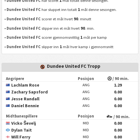
1
•
Dundee United FC
har scoret
mål totalt denne sesongen.
1
•
Dundee United FC
har sluppet inn totalt
mål denne sesongen.
90
•
Dundee United FC
scorer et mål hvert
. minutt
90
•
Dundee United FC
slipper inn et mål hvert
. min.
1
•
Dundee United FC
scorer gjennomsnittlig
mål per kamp
1
•
Dundee United FC
slipper inn
mål hver kamp i gjennomsnitt
Dundee United FC Tropp
Angripere
Posisjon
/ 90 min.
Lachlam Rose
1.29
ANG
Zachary Sapsford
0.00
ANG
Jesse Randall
0.00
ANG
Daniel Bennie
0.00
ANG
Midtbanespillere
Posisjon
/ 90 min.
Vicko Ševelj
0.00
MID
Dylan Tait
0.00
MID
Will Ferry
0.00
MID