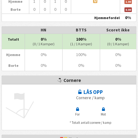
1
0
1
0
U
Hjemme
1.00
0
0
0
0
Borte
0.00
0%
Hjemmefordel
HN
BTTS
Scoret ikke
0%
100%
0%
Totalt
(0 / 1 Kamper)
(1 / 1 Kamper)
(0 / 1 Kamper)
0%
100%
0%
Hjemme
0%
0%
0%
Borte
Cornere
LÅS OPP
Cornere / kamp
For
Mot
* Totalt antall cornere / kamp