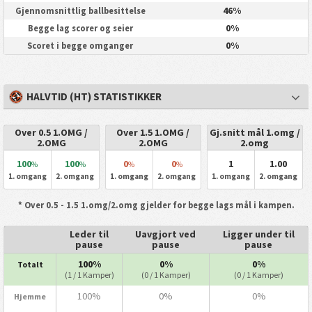
46%
Gjennomsnittlig ballbesittelse
0%
Begge lag scorer og seier
0%
Scoret i begge omganger
HALVTID (HT) STATISTIKKER
Over 0.5 1.OMG /
Over 1.5 1.OMG /
Gj.snitt mål 1.omg /
2.OMG
2.OMG
2.omg
100
100
0
0
1
1.00
%
%
%
%
1. omgang
2. omgang
1. omgang
2. omgang
1. omgang
2. omgang
* Over 0.5 - 1.5 1.omg/2.omg gjelder for begge lags mål i kampen.
Leder til
Uavgjort ved
Ligger under til
pause
pause
pause
100%
0%
0%
Totalt
(1 / 1 Kamper)
(0 / 1 Kamper)
(0 / 1 Kamper)
100%
0%
0%
Hjemme