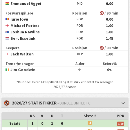
Emmanuel Agyei
0.00
MID
Forsvarsspillere
Posisjon
/ 90 min.
Iurie Iovu
0.00
FOR
Michael Forbes
1.00
FOR
Joshua Rawlins
1.00
FOR
Bert Esselink
1.45
FOR
Keepere
Posisjon
/ 90 min.
Jack Walton
1.00
KEP
Trener/manager
Alder
Seiers%
Jim Goodwin
0
44
%
*
Dundee United FC
s spillerstall og statistikk er hentet fra sesongen
2026/27 Season
2026/27 STATISTIKKER
- DUNDEE UNITED FC
KS
V
U
T
Siste 5
PPK
1
0
1
0
U
Totalt
1.00