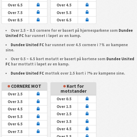
Over 6.5
Over 4.5
Over 7.5
Over 5.5
Over 8.5
Over 6.5
Over 2.5 ~ 8.5 cornere for er basert på hjørnesparkene som
Dundee
United FC
har vunnet i løpet av en kamp.
Dundee United FC
har vunnet over 4.5 cornere i ?％ av kampene
sine.
Over 0.5 ~ 6.5 kort motatt er basert på kortene som
Dundee United
FC
har mottatt i løpet av en kamp.
Dundee United FC
mottok over 2.5 kort i ?% av kampene sine.
CORNERE MOT
Kort for
motstander
Over 2.5
Over 0.5
Over 3.5
Over 1.5
Over 4.5
Over 2.5
Over 5.5
Over 3.5
Over 6.5
Over 4.5
Over 7.5
Over 5.5