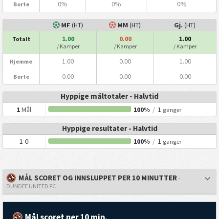
0%
0%
0%
Borte
MF
(HT)
MM
(HT)
Gj.
(HT)
1.00
0.00
1.00
Totalt
/ Kamper
/ Kamper
/ Kamper
1.00
0.00
1.00
Hjemme
0.00
0.00
0.00
Borte
Hyppige måltotaler - Halvtid
1
Mål
100%
/
1
ganger
Hyppige resultater - Halvtid
1-0
100%
/
1
ganger
MÅL SCORET OG INNSLUPPET PER 10 MINUTTER
-
DUNDEE UNITED FC
Mål scoret per 10 min.