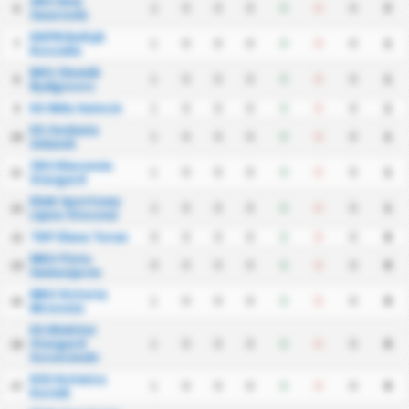
SKS Unia
2
0
0
0
0
0
0
3
6
Swarzedz
KKPN Baltyk
1
0
0
0
0
0
0
1
7
Koszalin
BKS Chemik
1
0
0
0
0
0
0
1
8
Bydgoszcz
KS Wda Swiecie
1
0
0
0
0
0
0
1
9
KS Gedania
1
0
0
0
0
0
0
1
10
Gdansk
ZKS Kluczevia
1
0
0
0
0
0
0
1
11
Stargard
Klub Sportowy
2
0
0
0
0
0
0
1
12
Lipno Steszew
TKP Elana Torun
0
0
0
0
0
0
0
0
13
MKS Flota
0
0
0
0
0
0
0
0
14
Swinoujscie
MKS Victoria
1
0
0
0
0
0
0
0
15
Wrzesnia
KS Blekitni
Stargard
1
0
0
0
0
0
0
0
16
Szczecinski
KSS Kotwica
1
0
0
0
0
0
0
0
17
Kornik