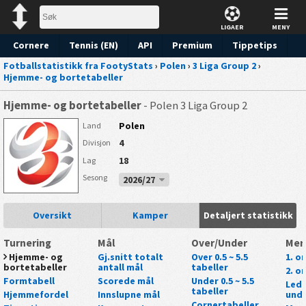
LIGAER
MENY
Cornere
Tennis (EN)
API
Premium
Tippetips
Fotballstatistikk fra FootyStats
›
Polen
›
3 Liga Group 2
›
Hjemme- og bortetabeller
Hjemme- og bortetabeller
- Polen 3 Liga Group 2
Polen
Land
4
Divisjon
18
Lag
Sesong
2026/27
Oversikt
Kamper
Detaljert statistikk
Turnering
Mål
Over/Under
Mer
Hjemme- og
Gj.snitt totalt
Over 0.5 ~ 5.5
1. o
bortetabeller
antall mål
tabeller
2. o
Formtabell
Scorede mål
Under 0.5 ~ 5.5
Lede
tabeller
Hjemmefordel
Innslupne mål
unde
Cornertabeller