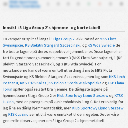
Klub Sportowy
1
0
0
0
0
0
0
0
18
Notec Czarnkow
Innsikt i 3 Liga Group 2's hjemme- og bortetabell
18 kamper er spilt så langt i
3 Liga Group 2
. Akkurat nå er
MKS Flota
Swinoujscie
,
KS Blekitni Stargard Szczecinski
, og
KS Wda Swiecie
de
tre beste lagene på deres respektive hjemmebaner. Disse lagene har
tatt følgende poengsummer hjemme:: 3 (MKS Flota Swinoujscie), 1 (KS
Blekitni Stargard Szczecinski), og 3 (KS Wda Swiecie). For
motstanderne kan det være en tøff utfordring å møte MKS Flota
Swinoujscie og KS Blekitni Stargard Szczecinski, men lag som
KKS Lech
Poznan II
,
KKS 1925 Kalisz
,
KS Polonia Sroda Wielkopolska
og
TKP Elana
Torun
spiller også relativt bra hjemme. De dårligste lagene på
hjemmebane i 3 Liga Group 2 er
Klub Sportowy Lipno Steszew
og
KTSK
Luzino
, med en poengsum på kun henholdsvis 1 og 0. Det er uvanlig for
lag å ha en dårlig hjemmestatistikk, men
Klub Sportowy Lipno Steszew
og
KTSK Luzino
ser ut til å være unntaket til den regelen. Det er våre
generelle observasjoner om 3 Liga Group 2's hjemmetabell.