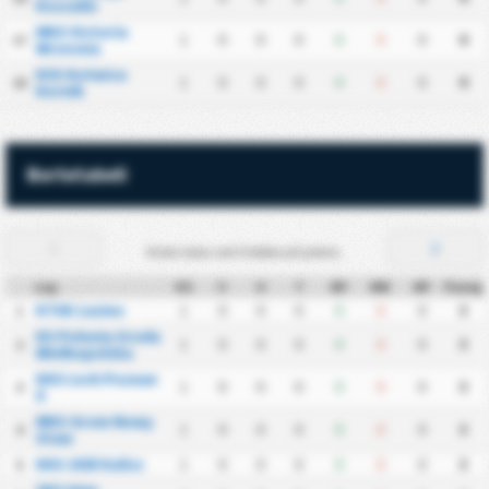
Koszalin
MKS Victoria
1
0
0
0
0
0
0
0
17
Wrzesnia
KSS Kotwica
1
0
0
0
0
0
0
0
18
Kornik
Bortetabell
Endre data ved å klikke på pilene.
Lag
KS
V
U
T
MF
MM
MF
Poeng
KTSK Luzino
1
0
0
0
0
0
0
3
1
KS Polonia Sroda
1
0
0
0
0
0
0
3
2
Wielkopolska
KKS Lech Poznan
1
0
0
0
0
0
0
3
3
II
MKS Grom Nowy
1
0
0
0
0
0
0
3
4
Staw
KKS 1925 Kalisz
1
0
0
0
0
0
0
3
5