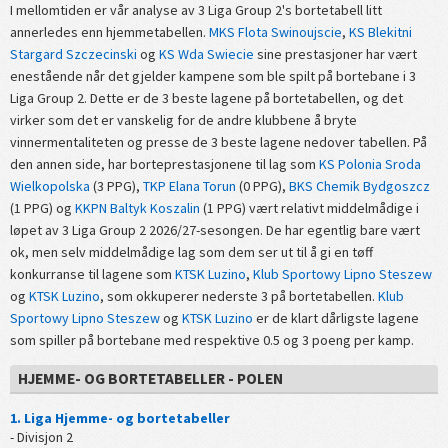
I mellomtiden er vår analyse av 3 Liga Group 2's bortetabell litt
annerledes enn hjemmetabellen.
MKS Flota Swinoujscie
,
KS Blekitni
Stargard Szczecinski
og
KS Wda Swiecie
sine prestasjoner har vært
enestående når det gjelder kampene som ble spilt på bortebane i 3
Liga Group 2. Dette er de 3 beste lagene på bortetabellen, og det
virker som det er vanskelig for de andre klubbene å bryte
vinnermentaliteten og presse de 3 beste lagene nedover tabellen. På
den annen side, har borteprestasjonene til lag som
KS Polonia Sroda
Wielkopolska
(3 PPG),
TKP Elana Torun
(0 PPG),
BKS Chemik Bydgoszcz
(1 PPG) og
KKPN Baltyk Koszalin
(1 PPG) vært relativt middelmådige i
løpet av 3 Liga Group 2 2026/27-sesongen. De har egentlig bare vært
ok, men selv middelmådige lag som dem ser ut til å gi en tøff
konkurranse til lagene som
KTSK Luzino
,
Klub Sportowy Lipno Steszew
og
KTSK Luzino
, som okkuperer nederste 3 på bortetabellen.
Klub
Sportowy Lipno Steszew
og
KTSK Luzino
er de klart dårligste lagene
som spiller på bortebane med respektive 0.5 og 3 poeng per kamp.
HJEMME- OG BORTETABELLER - POLEN
1. Liga Hjemme- og bortetabeller
- Divisjon 2