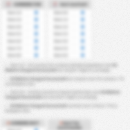
CORNERE FOR
Kort mottatt
Over 2.5
Over 0.5
Over 3.5
Over 1.5
Over 4.5
Over 2.5
Over 5.5
Over 3.5
Over 6.5
Over 4.5
Over 7.5
Over 5.5
Over 8.5
Over 6.5
Over 2.5 ~ 8.5 cornere for er basert på hjørnesparkene som
KS
Blekitni Stargard Szczecinski
har vunnet i løpet av en kamp.
KS Blekitni Stargard Szczecinski
har vunnet over 4.5 cornere i ?％
av kampene sine.
Over 0.5 ~ 6.5 kort motatt er basert på kortene som
KS Blekitni
Stargard Szczecinski
har mottatt i løpet av en kamp.
KS Blekitni Stargard Szczecinski
mottok over 2.5 kort i ?% av
kampene sine.
CORNERE MOT
Kort for
motstander