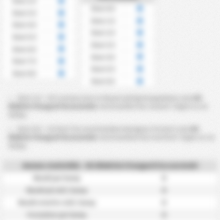
Over 2.5
Over 0.5
Over 3.5
Over 1.5
Over 4.5
Over 2.5
Over 5.5
Over 3.5
Over 6.5
Over 4.5
Over 7.5
Over 5.5
Over 8.5
Over 6.5
Over 2.5 ~ 8.5 cornere mot er basert på hjørnesparkene som
KS
Blekitni Stargard Szczecinski
s motstander har vunnet i løpet av en
kamp.
Over 0.5 ~ 6.5 kort for motstandere beregnes fra kort som
KS
Blekitni Stargard Szczecinski
s motstandere har mottatt i løpet av en
kamp.
Annen statistikk - KS Blekitni Stargard Szczecinski
0
Skudd per kamp
0
Skudd på mål / kamp
0
Skudd utenfor mål / kamp
0
Forseelser per kamp