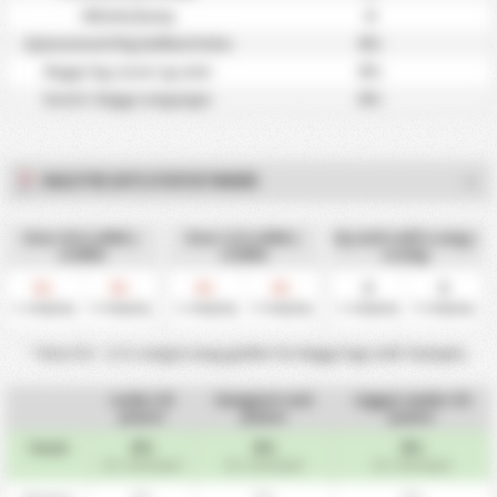
0
Offsider/kamp
0%
Gjennomsnittlig ballbesittelse
0%
Begge lag scorer og seier
0%
Scoret i begge omganger
HALVTID (HT) STATISTIKKER
Over 0.5 1.OMG /
Over 1.5 1.OMG /
Gj.snitt mål 1.omg /
2.OMG
2.OMG
2.omg
0
0
0
0
0
0
%
%
%
%
1. omgang
2. omgang
1. omgang
2. omgang
1. omgang
2. omgang
* Over 0.5 - 1.5 1.omg/2.omg gjelder for begge lags mål i kampen.
Leder til
Uavgjort ved
Ligger under til
pause
pause
pause
0%
0%
0%
Totalt
(0 / 1 Kamper)
(0 / 1 Kamper)
(0 / 1 Kamper)