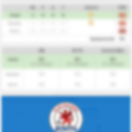
KS
V
U
T
Siste 5
PPK
1
0
0
0
U
Totalt
1.00
1
0
0
0
U
Hjemme
1.00
0
0
0
0
Borte
0.00
0%
Hjemmefordel
HN
BTTS
Scoret ikke
0%
0%
0%
Totalt
(0 / 1 Kamper)
(0 / 1 Kamper)
(0 / 1 Kamper)
0%
0%
0%
Hjemme
0%
0%
0%
Borte
Cornere
LÅS OPP
Cornere / kamp
For
Mot