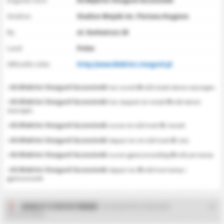
Engelsk navn
KS Błękitni Stargard Szczeciński
Stadion
Stadion Miejski im. Floriana Krygiera
By
ul. Karłowicza 28
Land
Polen
Offisielle sider
http://www.blekitni.stargard.pl
0
•
KS Blekitni Stargard Szczecinski
har scoret
mål totalt denne sesongen.
0
•
KS Blekitni Stargard Szczecinski
har sluppet inn totalt
mål denne
sesongen.
0
•
KS Blekitni Stargard Szczecinski
scorer et mål hvert
. minutt
0
•
KS Blekitni Stargard Szczecinski
slipper inn et mål hvert
. min.
0
•
KS Blekitni Stargard Szczecinski
scorer gjennomsnittlig
mål per kamp
0
•
KS Blekitni Stargard Szczecinski
slipper inn
mål hver kamp i
gjennomsnitt
2026/27 STATISTIKKER
- KS BLEKITNI STARGARD
SZCZECINSKI