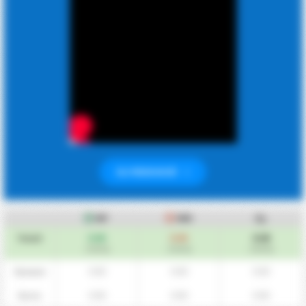
BLI PREMIUM NÅ
MF
MM
Gj.
0.00
0.00
0.00
Totalt
/ kamp
/ kamp
/ kamp
0.00
0.00
0.00
Hjemme
0.00
0.00
0.00
Borte