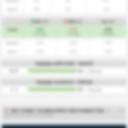
0%
0%
0%
Hjemme
0%
0%
0%
Borte
MF
(HT)
MM
(HT)
Gj.
(HT)
0.00
0.00
0.00
Totalt
/ Kamper
/ Kamper
/ Kamper
0.00
0.00
0.00
Hjemme
0.00
0.00
0.00
Borte
Hyppige måltotaler - Halvtid
0
Mål
0%
/
0
ganger
Hyppige resultater - Halvtid
0 - 0
0%
/
0
ganger
MÅL SCORET OG INNSLUPPET PER 10 MINUTTER
- KS
BLEKITNI STARGARD SZCZECINSKI