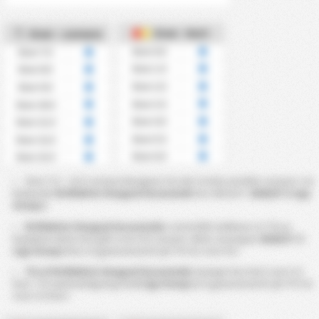
Over - Kort
Over - cornere
Over 0.5
Over 7.5
Over 1.5
Over 8.5
Over 2.5
Over 9.5
Over 3.5
Over 10.5
Over 4.5
Over 11.5
Over 5.5
Over 12.5
Over 6.5
Over 13.5
Over 7.5 ~ 13.5 cornere beregnes fra det totale antallet cornere i en
kamp der
KS Blekitni Stargard Szczecinski
har deltatt i
2026/27 3 Liga
Group 2
KS Blekitni Stargard Szczecinski
s statistikk indikerer at ?% av
kampene deres har gått over 9.5 cornere. Mens sesongen
2026/27 i 3
Liga Group 2
har et gjennomsnitt på ?% for over 9.5.
?% of KS Blekitni Stargard Szczecinski
s kamper har hatt over 3.5
kort. Til sammenligning har
3 Liga Group 2
et gjennomsnitt på ?% for
over 3.5 kort.