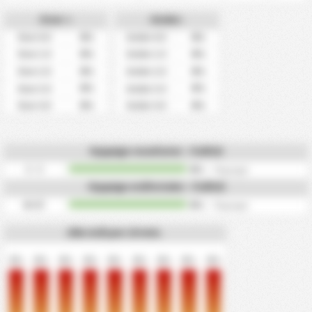
Over +
Under-
0%
0%
Over 0.5
Under 0.5
0%
0%
Over 1.5
Under 1.5
0%
0%
Over 2.5
Under 2.5
0%
0%
Over 3.5
Under 3.5
0%
0%
Over 4.5
Under 4.5
Hyppige resultater - Fulltid
0 - 0
0%
/
0
ganger
Hyppige måltotaler - Fulltid
0
Mål
0%
/
0
ganger
Alle mål per 10 min.
0%
0%
0%
0%
0%
0%
0%
0%
0%