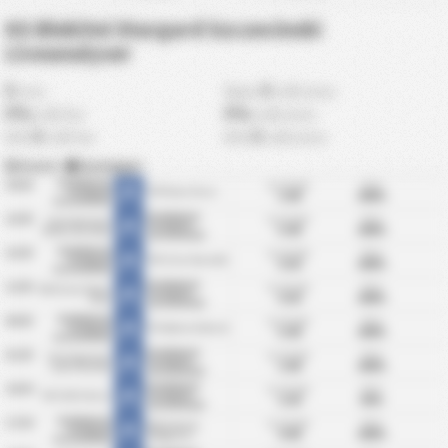
KS Blekitni Stargard Szczecinski
Liveanalyser
0
0
min
Maks
mål etter
0%
0%
mål før
mål etter
0
0
AVG
mål før
AVG
mål etter
Scoret
|
Innsluppet
KS Blekitni
29/05
Gj.snitt mål:
BTTS:
Stargard
TKP Elana Torun
2.00
100%
Statistikk
Szczecinski
KS Blekitni
22/05
Gj.snitt mål:
BTTS:
Klub Sportowy
Stargard
5.00
100%
Notec Czarnkow
Statistikk
Szczecinski
KS Blekitni
15/05
Gj.snitt mål:
BTTS:
Stargard
SKS Unia Swarzedz
3.50
100%
Statistikk
Szczecinski
KS Blekitni
12/05
Gj.snitt mål:
BTTS:
MKS Grom Nowy
Stargard
3.50
100%
Staw
Statistikk
Szczecinski
KS Blekitni
08/05
Gj.snitt mål:
BTTS:
Stargard
KS Gedania Gdansk
5.00
100%
Statistikk
Szczecinski
KS Blekitni
01/05
Gj.snitt mål:
BTTS:
Klub Sportowy
Stargard
2.00
100%
Lipno Steszew
Statistikk
Szczecinski
KS Blekitni
24/04
Gj.snitt mål:
BTTS:
KKS 1925 Kalisz
Stargard
1.50
50%
Statistikk
Szczecinski
KS Blekitni
17/04
Gj.snitt mål:
BTTS:
BKS Chemik
Stargard
4.00
100%
Bydgoszcz
Statistikk
Szczecinski