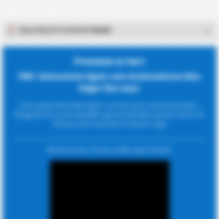
FULLTID (FT) STATISTIKKER
Premium er her!
500+ lønnsomme ligaer som bookmakerne ikke
følger like nøye.
Vi har undersøkt hvilke ligaer som har mest vinnerpotensiale. I
tillegg får du cornerstatistikk og kortstatistikk sammen med CSV.
Abonner på FootyStats Premium i dag!
Michael Owen: 'Du bør skaffe deg Premium'