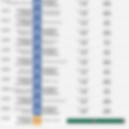
KS Blekitni
17/10
Gj.snitt mål:
BTTS:
KS Gedania Gdansk
Stargard
5.00
100%
Statistikk
Szczecinski
KS Blekitni
10/10
Gj.snitt mål:
BTTS:
Klub Sportowy
Stargard
2.00
100%
Lipno Steszew
Statistikk
Szczecinski
KS Blekitni
03/10
Gj.snitt mål:
BTTS:
Stargard
KKS 1925 Kalisz
1.50
50%
Statistikk
Szczecinski
KS Blekitni
26/09
Gj.snitt mål:
BTTS:
BKS Chemik
Stargard
4.00
100%
Bydgoszcz
Statistikk
Szczecinski
KS Blekitni
19/09
Gj.snitt mål:
BTTS:
MKS Victoria
Stargard
3.00
75%
Wrzesnia
Statistikk
Szczecinski
KS Blekitni
12/09
Gj.snitt mål:
BTTS:
KKPN Baltyk
Stargard
2.50
50%
Koszalin
Statistikk
Szczecinski
KS Blekitni
05/09
Gj.snitt mål:
BTTS:
Stargard
KSS Kotwica Kornik
5.00
100%
Statistikk
Szczecinski
KS Blekitni
29/08
Gj.snitt mål:
BTTS:
MKS Flota
Stargard
1.50
50%
Swinoujscie
Statistikk
Szczecinski
KS Blekitni
23/08
Gj.snitt mål:
BTTS:
Stargard
KTSK Luzino
5.00
100%
Statistikk
Szczecinski
KS Blekitni
19/08
Gj.snitt mål:
BTTS:
KS Polonia Sroda
Stargard
2.00
50%
Wielkopolska
Statistikk
Szczecinski
KS Blekitni
15/08
Gj.snitt mål:
BTTS:
Stargard
KKS Lech Poznan II
4.50
100%
Statistikk
Szczecinski
KS Blekitni
08/08
Gj.snitt mål:
BTTS:
ZKS Kluczevia
Stargard
4.00
100%
Stargard
Statistikk
Szczecinski
KS Blekitni
01/08
1 - 1
Stargard
KS Wda Swiecie
HT
FT
Szczecinski