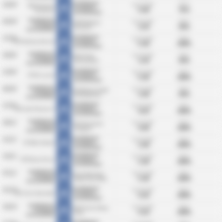
KS Blekitni
10/04
Gj.snitt mål:
BTTS:
MKS Victoria
Stargard
3.00
75%
Wrzesnia
Statistikk
Szczecinski
KS Blekitni
03/04
Gj.snitt mål:
BTTS:
KKPN Baltyk
Stargard
2.50
50%
Koszalin
Statistikk
Szczecinski
KS Blekitni
27/03
Gj.snitt mål:
BTTS:
KSS Kotwica Kornik
Stargard
5.00
100%
Statistikk
Szczecinski
KS Blekitni
20/03
Gj.snitt mål:
BTTS:
MKS Flota
Stargard
1.50
50%
Swinoujscie
Statistikk
Szczecinski
KS Blekitni
13/03
Gj.snitt mål:
BTTS:
KTSK Luzino
Stargard
5.00
100%
Statistikk
Szczecinski
KS Blekitni
06/03
Gj.snitt mål:
BTTS:
KS Polonia Sroda
Stargard
2.00
50%
Wielkopolska
Statistikk
Szczecinski
KS Blekitni
27/02
Gj.snitt mål:
BTTS:
KKS Lech Poznan II
Stargard
4.50
100%
Statistikk
Szczecinski
KS Blekitni
28/11
Gj.snitt mål:
BTTS:
ZKS Kluczevia
Stargard
4.00
100%
Stargard
Statistikk
Szczecinski
KS Blekitni
21/11
Gj.snitt mål:
BTTS:
KS Wda Swiecie
Stargard
2.00
100%
Statistikk
Szczecinski
KS Blekitni
14/11
Gj.snitt mål:
BTTS:
TKP Elana Torun
Stargard
2.00
100%
Statistikk
Szczecinski
KS Blekitni
07/11
Gj.snitt mål:
BTTS:
Klub Sportowy
Stargard
5.00
100%
Notec Czarnkow
Statistikk
Szczecinski
KS Blekitni
31/10
Gj.snitt mål:
BTTS:
SKS Unia Swarzedz
Stargard
3.50
100%
Statistikk
Szczecinski
KS Blekitni
24/10
Gj.snitt mål:
BTTS:
MKS Grom Nowy
Stargard
3.50
100%
Staw
Statistikk
Szczecinski