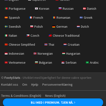
Portuguese
Korean
Russian
Danish
Spanish
French
Romanian
Greek
Swedish
Polish
German
Dutch
Italian
Czech
Chinese Traditional
Chinese Simplified
Thai
Croatian
Indonesian
Norwegian
Hungarian
Vietnamese
Bulgarian
Serbian
Arabic
©
FootyStats
- Utviklet med kjærlighet for denne vakre sporten
Kontakt oss
Om
Hjelp
Personvernerklæring
Terms & Conditions (English)
News (English)
BLI MED I PREMIUM. TJEN NÅ.