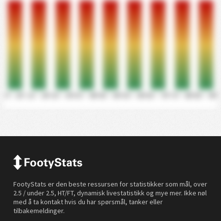
0' - 10'
11' - 20'
21' - 30'
31' - 40'
41' - 50'
51' - 60'
61' - 70'
71' - 80'
81' - 90'
FootyStats er den beste ressursen for statistikker som mål, over
2.5 / under 2.5, HT/FT, dynamisk livestatistikk og mye mer. Ikke nøl
med å ta kontakt hvis du har spørsmål, tanker eller
tilbakemeldinger.