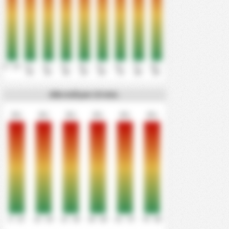
0' - 10'
11' -
21' -
31' -
41' -
51' -
61' -
71' -
81' -
20'
30'
40'
50'
60'
70'
80'
90'
Alle mål per 15 min.
0%
0%
0%
0%
0%
0%
0' - 15'
16' - 30'
31' - 45'
46' - 60'
61' - 75'
76' - 90'