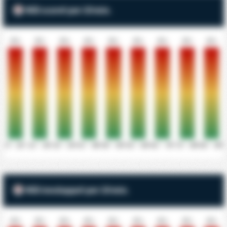
Mål scoret per 10 min.
0%
0%
0%
0%
0%
0%
0%
0%
0%
0' - 10'
11' - 20'
21' - 30'
31' - 40'
41' - 50'
51' - 60'
61' - 70'
71' - 80'
81' - 90'
Mål innsluppet per 10 min.
0%
0%
0%
0%
0%
0%
0%
0%
0%