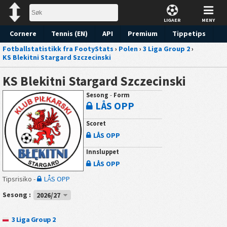
LIGAER
MENY
Cornere
Tennis (EN)
API
Premium
Tippetips
Fotballstatistikk fra FootyStats
›
Polen
›
3 Liga Group 2
›
KS Blekitni Stargard Szczecinski
KS Blekitni Stargard Szczecinski
Sesong
-
Form
LÅS OPP
Scoret
LÅS OPP
Innsluppet
LÅS OPP
Tipsrisiko -
LÅS OPP
Sesong :
2026/27
3 Liga Group 2