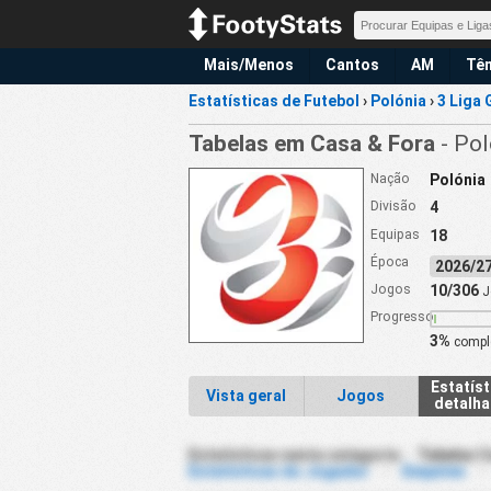
Mais/Menos
Cantos
AM
Tên
Estatísticas de Futebol
›
Polónia
›
3 Liga 
Tabelas em Casa & Fora
- Pol
Nação
Polónia
Divisão
4
Equipas
18
Época
2026/
Jogos
10/306
J
Progresso
3%
compl
Estatíst
Vista geral
Jogos
detalh
Estatísticas nesta categoria :
Tabelas C
Estatísticas do Jogador
-
Empates