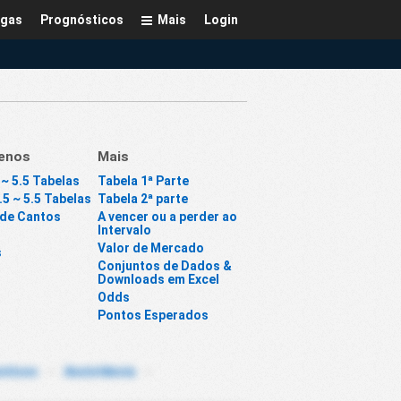
igas
Prognósticos
Mais
Login
enos
Mais
 ~ 5.5 Tabelas
Tabela 1ª Parte
5 ~ 5.5 Tabelas
Tabela 2ª parte
 de Cantos
A vencer ou a perder ao
Intervalo
Valor de Mercado
s
Conjuntos de Dados &
Downloads em Excel
Odds
Pontos Esperados
sticos
-
Assistência
-