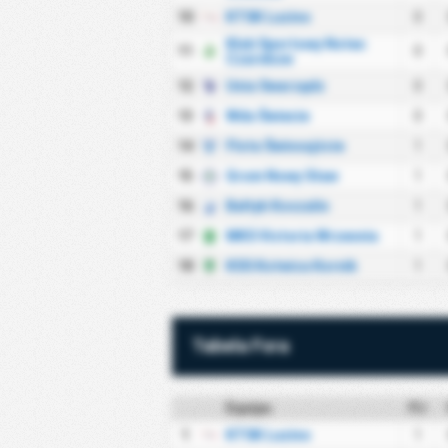
10
KTSK Luzino
0
Klub Sportowy Notec
11
0
Czarnkow
12
Unia Swarzędz
0
13
Wda Świecie
0
14
Flota Świnoujście
1
15
Grom Nowy Staw
1
16
Bałtyk Koszalin
1
17
MKS Victoria Wrzesnia
1
18
KSS Kotwica Kornik
1
Tabela Fora
Equipa
PJ
1
KTSK Luzino
1