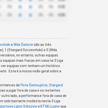
%
0%
0%
0%
0.00
%
0%
0%
0%
0.00
eciński
e
Wda Świecie
são as três
), 1 (Stargard Szczeciński) e 0 (Wda
dversários, no entanto, outras equipas
 equipas mais fracas em casa na 3 Liga
ro ver equipas com tenham um histórico
to . Esta é a nossa visão geral sobre a
erformances de
Flota Świnoujście
,
Stargard
pas a jogar fora de casa e os restantes
 outro lado, a performance fora de casa de
em sido bastante modesta nesta 3 Liga
Sportowy Lipno Steszew
e
KTSK Luzino
que