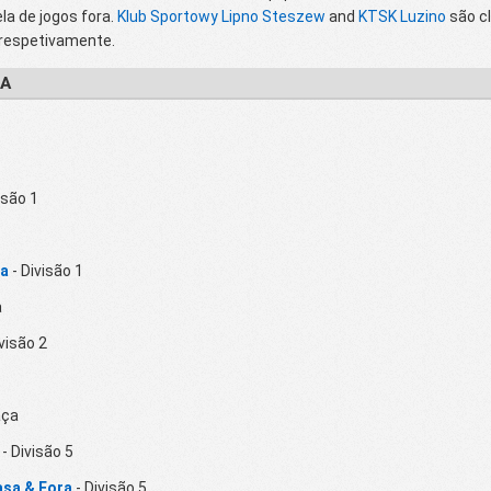
la de jogos fora.
Klub Sportowy Lipno Steszew
and
KTSK Luzino
são cl
 respetivamente.
IA
isão 1
ra
- Divisão 1
a
visão 2
aça
- Divisão 5
asa & Fora
- Divisão 5