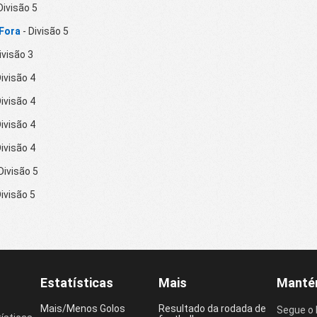
Divisão 5
 Fora
- Divisão 5
ivisão 3
Divisão 4
Divisão 4
Divisão 4
Divisão 4
Divisão 5
Divisão 5
Estatísticas
Mais
Mantém
Mais/Menos Golos
Resultado da rodada de
Segue o 