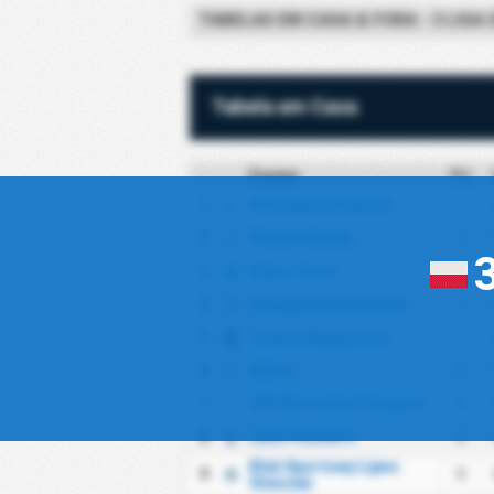
TABELAS EM CASA & FORA - 3 LIGA
Tabela em Casa
Equipa
PJ
1
KS Gedania Gdansk
1
2
Polonia Środa
1
3
Elana Toruń
1
4
Stargard Szczeciński
1
5
Chemik Bydgoszcz
1
6
Kalisz
0
7
ZKS Kluczevia Stargard
0
8
Lech Poznań II
0
Klub Sportowy Lipno
9
0
Steszew