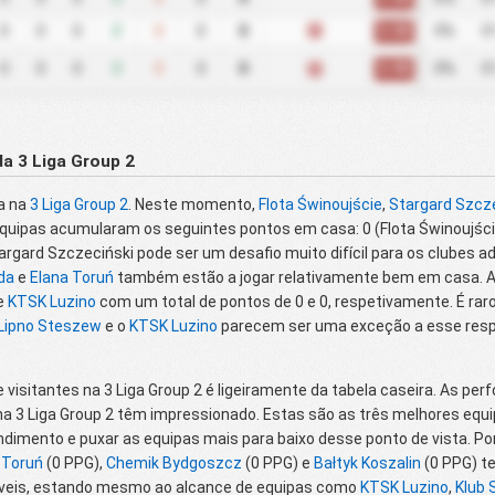
0.00
0
0
0
0
0
0
0
D
0%
0
0.00
0
0
0
0
0
0
0
0%
0
D
a 3 Liga Group 2
ra na
3 Liga Group 2
. Neste momento,
Flota Świnoujście
,
Stargard Szcz
quipas acumularam os seguintes pontos em casa: 0 (Flota Świnoujście
argard Szczeciński pode ser um desafio muito difícil para os clubes a
da
e
Elana Toruń
também estão a jogar relativamente bem em casa. As
e
KTSK Luzino
com um total de pontos de 0 e 0, respetivamente. É ra
 Lipno Steszew
e o
KTSK Luzino
parecem ser uma exceção a esse respei
e visitantes na 3 Liga Group 2 é ligeiramente da tabela caseira. As p
na 3 Liga Group 2 têm impressionado. Estas são as três melhores equi
ndimento e puxar as equipas mais para baixo desse ponto de vista. Por
 Toruń
(0 PPG),
Chemik Bydgoszcz
(0 PPG) e
Bałtyk Koszalin
(0 PPG) t
áveis, estando mesmo ao alcance de equipas como
KTSK Luzino
,
Klub 