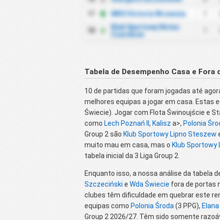
17
MKS Victoria Wrzesnia
1
Klub Sportowy Notec
18
1
Czarnkow
Tabela de Desempenho Casa e Fora d
10 de partidas que foram jogadas até ago
melhores equipas a jogar em casa. Estas e
Świecie). Jogar com Flota Świnoujście e St
como
Lech Poznań II
,
Kalisz
a>,
Polonia Śro
Group 2 são
Klub Sportowy Lipno Steszew
muito mau em casa, mas o
Klub Sportowy
tabela inicial da 3 Liga Group 2.
Enquanto isso, a nossa análise da tabela d
Szczeciński
e
Wda Świecie
fora de portas 
clubes têm dificuldade em quebrar este re
equipas como
Polonia Środa
(3 PPG),
Elana
Group 2 2026/27. Têm sido somente razo