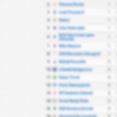
2
Polonia Środa
1
3
Lech Poznań II
1
4
Kalisz
1
5
Unia Swarzędz
1
Klub Sportowy Lipno
6
1
Steszew
7
Wda Świecie
1
8
ZKS Kluczevia Stargard
1
9
Bałtyk Koszalin
0
10
Chemik Bydgoszcz
0
11
Elana Toruń
0
12
Flota Świnoujście
0
13
KS Gedania Gdansk
0
14
Grom Nowy Staw
0
15
KSS Kotwica Kornik
0
16
Stargard Szczeciński
0