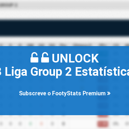
 GROUP 2
V
E
D
GM
GS
DG
Pts
Últimos 5
PPJ
CS
A
UNLOCK
3.00
0
0
0
0
0
0
3
V
0%
0
3.00
0
0
0
0
0
0
3
V
0%
0
3 Liga Group 2 Estatístic
1.00
0
0
0
0
0
0
1
E
0%
0
1.00
0
0
0
0
0
0
1
E
0%
0
1.00
0
0
0
0
0
0
1
E
0%
0
Subscreve o FootyStats Premium
0.00
0
0
0
0
0
0
0
0%
0
0.00
0
0
0
0
0
0
0
0%
0
0.00
0
0
0
0
0
0
0
0%
0
0.00
0
0
0
0
0
0
0
0%
0