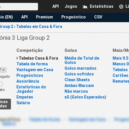
API
Jogos
Estatísticas
L
is (EN)
API
Premium
Prognóstico
CSV
Group 2
›
Tabelas em Casa & Fora
ónia 3 Liga Group 2
Competição
Golos
Mais/M
Tabelas Casa & Fora
Média de Total de
Mais 0.5
Golos
Tabela de forma
Menos 0.
Golos marcados
Vantagem em Casa
Tebalas
27
Golos sofridos
Prognósticos
Cartões
ogado
Clean Sheets
Assistência
Remate
Ambas Marcam
Estatísticas do
eto
Jogador
Não marcou
Empates
xG (Golos Esperados)
icas
Salário
adas
asa & Fora
-
Tabela de forma
-
Vantagem em Casa
-
Prognó
-
Salário