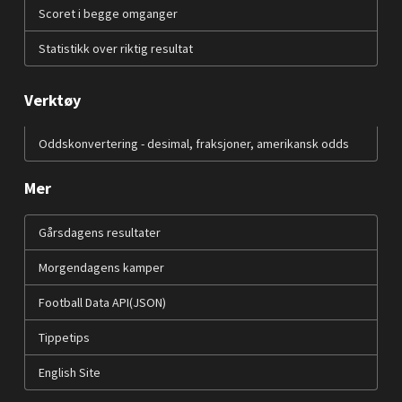
Scoret i begge omganger
Statistikk over riktig resultat
Verktøy
Oddskonvertering - desimal, fraksjoner, amerikansk odds
Mer
Gårsdagens resultater
Morgendagens kamper
Football Data API(JSON)
Tippetips
English Site