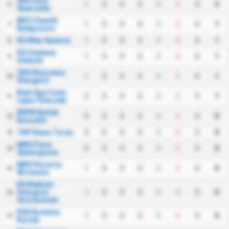
SKS Unia
1
0
0
0
0
0
0
3
6
Swarzedz
BKS Chemik
1
0
0
0
0
0
0
1
7
Bydgoszcz
KS Wda Swiecie
1
0
0
0
0
0
0
1
8
KS Gedania
1
0
0
0
0
0
0
1
9
Gdansk
ZKS Kluczevia
1
0
0
0
0
0
0
1
10
Stargard
Klub Sportowy
2
0
0
0
0
0
0
1
11
Lipno Steszew
KKPN Baltyk
0
0
0
0
0
0
0
0
12
Koszalin
TKP Elana Torun
0
0
0
0
0
0
0
0
13
MKS Flota
0
0
0
0
0
0
0
0
14
Swinoujscie
MKS Victoria
1
0
0
0
0
0
0
0
15
Wrzesnia
KS Blekitni
Stargard
1
0
0
0
0
0
0
0
16
Szczecinski
KSS Kotwica
1
0
0
0
0
0
0
0
17
Kornik