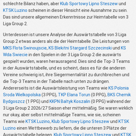
schlechte Bilanz haben, aber
Klub Sportowy Lipno Steszew
und
KTSK Luzino
scheinen in dieser Hinsicht eine Ausnahme zu sein.
Das sind unsere allgemeinen Erkenntnisse zur Heimtabelle von 3
Liga Group 2.
Unterdessen ist unsere Analyse der Auswärtstabelle von 3 Liga
Group 2 etwas anders als die der Heimtabelle. Die Leistungen von
MKS Flota Swinoujscie
,
KS Blekitni Stargard Szczecinski
und
KS
Wda Swiecie
in den Spielen in der 3 Liga Group 2 die auswärts
gespielt wurden, waren herausragend. Dies sind die Top-3 Teams
in der Auswärtstabelle, und es scheint, dass es für die anderen
Vereine schwierig ist, ihre Siegermentalität zu durchbrechen und
die Top-3 Teams in der Tabelle nach unten zu drängen.
Andererseits ist die Auswärtsleistung von Teams wie
KS Polonia
Sroda Wielkopolska
(3 PPG),
TKP Elana Torun
(0 PPG),
BKS Chemik
Bydgoszcz
(1 PPG) und
KKPN Baltyk Koszalin
(0 PPG) während der
3 Liga Group 2 2026/27 Saison eher mittelmäßig. Sie waren wirklich
nur okay, aber selbst mittelmäßige Teams, wie sie, scheinen
Teams wie
KTSK Luzino
,
Klub Sportowy Lipno Steszew
und
KTSK
Luzino
einen Wettbewerb zu liefern, die die unteren 3 Plätze der
Auswärtstabelle belegen.
Klub Sportowy Lipno Steszew
und
KTSK