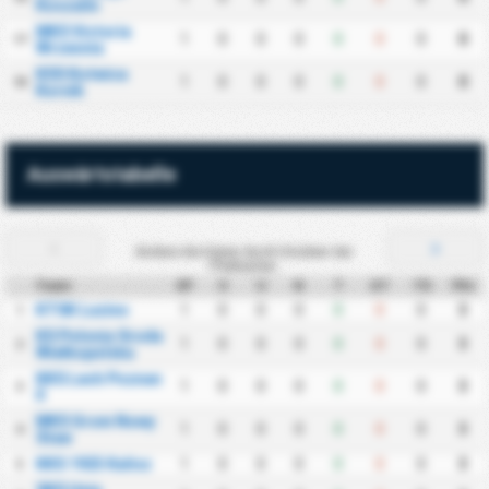
Koszalin
MKS Victoria
1
0
0
0
0
0
0
0
17
Wrzesnia
KSS Kotwica
1
0
0
0
0
0
0
0
18
Kornik
Auswärtstabelle
Ändere die Daten durch Drücken der
Pfeiltasten.
Team
SP
S
U
N
T
GT
TD
Pkt
KTSK Luzino
1
0
0
0
0
0
0
3
1
KS Polonia Sroda
1
0
0
0
0
0
0
3
2
Wielkopolska
KKS Lech Poznan
1
0
0
0
0
0
0
3
3
II
MKS Grom Nowy
1
0
0
0
0
0
0
3
4
Staw
KKS 1925 Kalisz
1
0
0
0
0
0
0
3
5