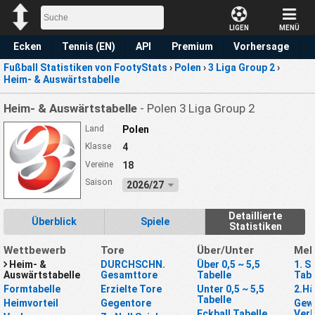
LIGEN
MENÜ
Ecken
Tennis (EN)
API
Premium
Vorhersage
Fußball Statistiken von FootyStats
›
Polen
›
3 Liga Group 2
›
Heim- & Auswärtstabelle
Heim- & Auswärtstabelle
- Polen 3 Liga Group 2
Land
Polen
Klasse
4
Vereine
18
Saison
2026/27
Detaillierte
Überblick
Spiele
Statistiken
Wettbewerb
Tore
Über/Unter
Meh
Heim- &
DURCHSCHN.
Über 0,5 ~ 5,5
1. S
Auswärtstabelle
Gesamttore
Tabelle
Tabe
Formtabelle
Erzielte Tore
Unter 0,5 ~ 5,5
2.Hä
Tabelle
Heimvorteil
Gegentore
Gewi
Eckball Tabelle
Verl