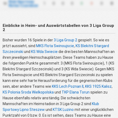
Klub Sportowy
1
0
0
0
0
0
0
0
18
Notec Czarnkow
Einblicke in Heim- und Auswärtstabellen von 3 Liga Group
2
Bisher wurden 16 Spiele in der
3 Liga Group 2
gespielt. So wie es
jetzt aussieht, sind
MKS Flota Swinoujscie
,
KS Blekitni Stargard
Szczecinski
und
KS Wda Swiecie
die drei besten Mannschaften an
ihren jeweiligen Heimschauplätzen. Diese Teams haben zu Hause
die folgenden Punkte gesammelt: 3 (MKS Flota Swinoujscie), 1 (KS
Blekitni Stargard Szczecinski) und 3 (KS Wda Swiecie). Gegen MKS
Flota Swinoujscie und KS Blekitni Stargard Szczecinski zu spielen
kann eine sehr harte Herausforderung für die gegnerischen Klubs
sein, aber andere Teams wie
KKS Lech Poznan II
,
KKS 1925 Kalisz
,
KS Polonia Sroda Wielkopolska
und
TKP Elana Torun
spielen zu
Hause ebenfalls relativ anständig. Die schwächsten
Mannschaften im Heimstadion in 3 Liga Group 2 sind
Klub
Sportowy Lipno Steszew
und
KTSK Luzino
mit einer unglücklichen
Punktzahl von 0 bzw. 0. Es ist selten, dass Teams zu Hause eine