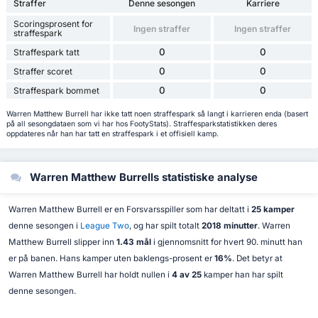
Straffer
Denne sesongen
Karriere
Scoringsprosent for
Ingen straffer
Ingen straffer
straffespark
0
0
Straffespark tatt
0
0
Straffer scoret
0
0
Straffespark bommet
Warren Matthew Burrell har ikke tatt noen straffespark så langt i karrieren enda (basert
på all sesongdataen som vi har hos FootyStats). Straffesparkstatistikken deres
oppdateres når han har tatt en straffespark i et offisiell kamp.
Warren Matthew Burrells statistiske analyse
Warren Matthew Burrell er en Forsvarsspiller som har deltatt i
25 kamper
denne sesongen i
League Two
, og har spilt totalt
2018 minutter
. Warren
Matthew Burrell slipper inn
1.43 mål
i gjennomsnitt for hvert 90. minutt han
er på banen. Hans kamper uten baklengs-prosent er
16%
. Det betyr at
Warren Matthew Burrell har holdt nullen i
4 av 25
kamper han har spilt
denne sesongen.