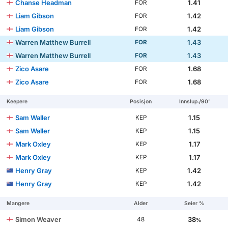
Chanse Headman
1.41
FOR
Liam Gibson
1.42
FOR
Liam Gibson
1.42
FOR
Warren Matthew Burrell
1.43
FOR
Warren Matthew Burrell
1.43
FOR
Zico Asare
1.68
FOR
Zico Asare
1.68
FOR
Keepere
Posisjon
Innslup./90'
Sam Waller
1.15
KEP
Sam Waller
1.15
KEP
Mark Oxley
1.17
KEP
Mark Oxley
1.17
KEP
Henry Gray
1.42
KEP
Henry Gray
1.42
KEP
Mangere
Alder
Seier %
Simon Weaver
38
48
%