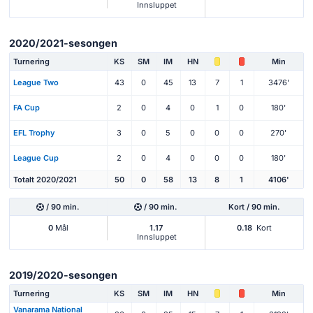
Innsluppet
2020/2021-sesongen
Turnering
KS
SM
IM
HN
Min
League Two
43
0
45
13
7
1
3476'
FA Cup
2
0
4
0
1
0
180'
EFL Trophy
3
0
5
0
0
0
270'
League Cup
2
0
4
0
0
0
180'
Totalt 2020/2021
50
0
58
13
8
1
4106'
/ 90 min.
/ 90 min.
Kort / 90 min.
0
Mål
1.17
0.18
Kort
Innsluppet
2019/2020-sesongen
Turnering
KS
SM
IM
HN
Min
Vanarama National