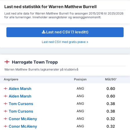
Last ned statistikk for Warren Matthew Burrell
Last ned alle data for Warren Matthew Burrell fra sesongen 2015/2016 til 2025/2026
for alle turneringer. Inneholder sesongtotaler og sesonggjennomsnitt.
Last ned CSV (1 kreditt)
Last ned CSV med gratis prøve »
Harrogate Town Tropp
Warren Matthew Burrells lagkamerater på klubbnivå
Angripere
Posisjon
Mål/90'
Aiden Marsh
0.60
ANG
Aiden Marsh
0.60
ANG
Tom Cursons
0.38
ANG
Tom Cursons
0.38
ANG
Conor McAleny
0.32
ANG
Conor McAleny
0.32
ANG