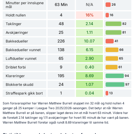
Minutter per innslupne
63 Min
N/A
26
mål
4
16%
Holdt nullen
16
48
2.14
Taklinger
82
25
1.11
Avskjæringer
81
226
10.07
Bakkedueller
41
138
6.15
Bakkedueller vunnet
66
65
2.90
Luftdueller vunnet
65
9
0.40
Driblet forbi
61
195
8.69
Klareringer
94
24
1.07
Blokkerte skudd
97
1
0.04
Straffespark gikk bort
13
Som forsvarsspiller har Warren Matthew Burrell sluppet inn 32 mål og hold nullen 4
ganger på 25 kamper i League Two 2025/2026-sesongen. Det betyr at når Warren
Matthew Burrell er på banen, slipper laget deres inn et mål hvert 63 minutt. Videre har
de foretatt 2.14 taklinger og 1.11 avskjæringer for hvert 90 minutt de har vært på banen.
Warren Matthew Burrell foretar også rundt 8.69 klareringer til samme tid.