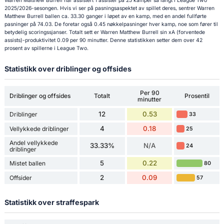
Warren Matthew Burrell har assistert 1 assister på 25 kamper så langt i League Two
2025/2026-sesongen. Hvis vi ser på pasningsaspektet av spillet deres, sentrer Warren
Matthew Burrell ballen ca. 33.30 ganger i løpet av en kamp, med en andel fullførte
pasninger på 74.03. De foretar også 0.45 nøkkelpasninger hver kamp, noe som fører til
betydelig scoringssjanser. Totalt sett er Warren Matthew Burrell sin xA (forventede
assists)-produktivitet 0.09 per 90 minutter. Denne statistikken setter dem over 42
prosent av spillerne i League Two.
Statistikk over driblinger og offsides
Per 90
Driblinger og offsides
Totalt
Prosentil
minutter
12
0.53
Driblinger
33
4
0.18
Vellykkede driblinger
25
Andel vellykkede
33.33%
N/A
24
driblinger
5
0.22
Mistet ballen
80
2
0.09
Offsider
57
Statistikk over straffespark