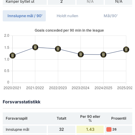
2
N/A
Kamper byttet ut
N/A
Innslupne mål / 90'
Holdt nullen
Mål/90'
Forsvarsstatistikk
Per 90 eller
Forsvarsspill
Totalt
Prosentil
%
32
1.43
Innslupne mål
26