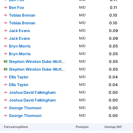
Ben Fox
0.11
MID
Tobias Brenan
0.10
MID
Tobias Brenan
0.10
MID
Jack Evans
0.09
MID
Jack Evans
0.09
MID
Bryn Morris
0.05
MID
Bryn Morris
0.05
MID
Stephen Winston Duke-McKenna
0.05
MID
Stephen Winston Duke-McKenna
0.05
MID
Ellis Taylor
0.04
MID
Ellis Taylor
0.04
MID
Joshua David Falkingham
0.00
MID
Joshua David Falkingham
0.00
MID
George Thomson
0.00
MID
George Thomson
0.00
MID
Forsvarsspillere
Posisjon
Innslup./90'