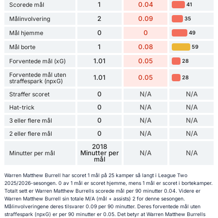
1
0.04
Scorede mål
41
2
0.09
Målinvolvering
35
0
0
Mål hjemme
49
1
0.08
Mål borte
59
1.01
0.05
Forventede mål (xG)
28
Forventede mål uten
1.01
0.05
28
straffespark (npxG)
0
N/A
N/A
Straffer scoret
0
N/A
N/A
Hat-trick
0
N/A
N/A
3 eller flere mål
0
N/A
N/A
2 eller flere mål
2018
Minutter per
N/A
N/A
Minutter per mål
mål
Warren Matthew Burrell har scoret 1 mål på 25 kamper så langt i League Two
2025/2026-sesongen. 0 av 1 mål er scoret hjemme, mens 1 mål er scoret i bortekamper.
Totalt sett er Warren Matthew Burrells scorede mål per 90 minutter 0.04. Videre er
Warren Matthew Burrell sin totale M/A (mål + assists) 2 for denne sesongen.
Målinvolveringene deres tilsvarer 0.09 per 90 minutter. Deres forventede mål uten
straffespark (npxG) er per 90 minutter er 0.05. Det betyr at Warren Matthew Burrells