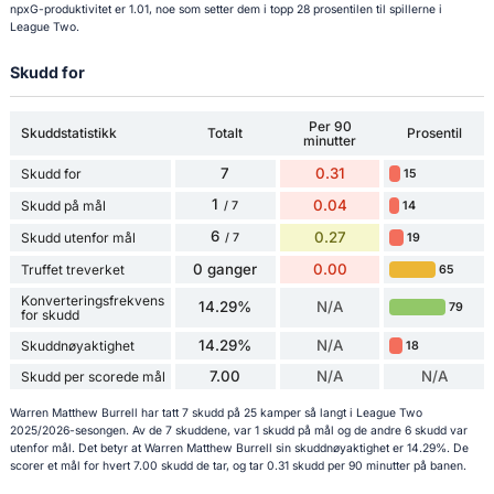
npxG-produktivitet er 1.01, noe som setter dem i topp 28 prosentilen til spillerne i
League Two.
Skudd for
Per 90
Skuddstatistikk
Totalt
Prosentil
minutter
7
0.31
Skudd for
15
1
0.04
Skudd på mål
14
/ 7
6
0.27
Skudd utenfor mål
19
/ 7
0 ganger
0.00
Truffet treverket
65
Konverteringsfrekvens
14.29%
N/A
79
for skudd
14.29%
N/A
Skuddnøyaktighet
18
7.00
N/A
N/A
Skudd per scorede mål
Warren Matthew Burrell har tatt 7 skudd på 25 kamper så langt i League Two
2025/2026-sesongen. Av de 7 skuddene, var 1 skudd på mål og de andre 6 skudd var
utenfor mål. Det betyr at Warren Matthew Burrell sin skuddnøyaktighet er 14.29%. De
scorer et mål for hvert 7.00 skudd de tar, og tar 0.31 skudd per 90 minutter på banen.