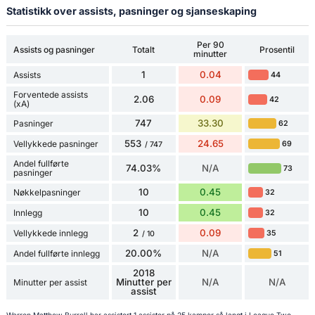
Statistikk over assists, pasninger og sjanseskaping
Per 90
Assists og pasninger
Totalt
Prosentil
minutter
1
0.04
Assists
44
Forventede assists
2.06
0.09
42
(xA)
747
33.30
Pasninger
62
553
24.65
Vellykkede pasninger
69
/ 747
Andel fullførte
74.03%
N/A
73
pasninger
10
0.45
Nøkkelpasninger
32
10
0.45
Innlegg
32
2
0.09
Vellykkede innlegg
35
/ 10
20.00%
N/A
Andel fullførte innlegg
51
2018
Minutter per
N/A
N/A
Minutter per assist
assist