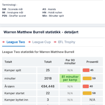
Terminologi :
SM
: Scorede mål
AS
: Assists
IM
: Innslupne mål
HN
: Holdt nullen
PEN
: Straffer scoret
Min
: Minutter spilt
Warren Matthew Burrell statistikk - detaljert
League Two
League Cup
EFL Trophy
League Two statistikk for Warren Matthew Burrell
Per 90
Totalt
Totalt
Prosentil
minutter
25
Kamper spilt
N/A
45
81 minutter
2018
minutter
59
per kamp
€84,448
Årslønn
N/A
40
22
Kamper startet
N/A
58
3
N/A
Kamper byttet inn
N/A