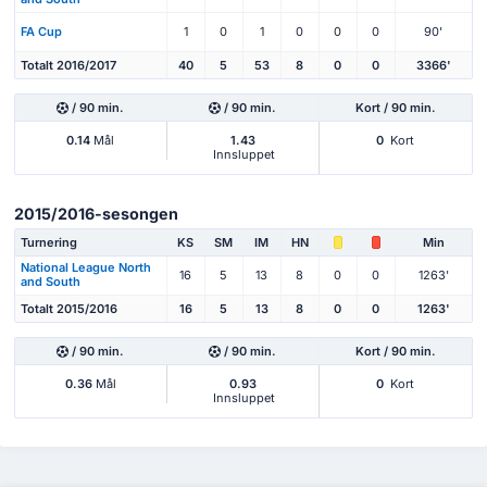
FA Cup
1
0
1
0
0
0
90'
Totalt 2016/2017
40
5
53
8
0
0
3366'
/ 90 min.
/ 90 min.
Kort / 90 min.
0.14
Mål
1.43
0
Kort
Innsluppet
2015/2016-sesongen
Turnering
KS
SM
IM
HN
Min
National League North
16
5
13
8
0
0
1263'
and South
Totalt 2015/2016
16
5
13
8
0
0
1263'
/ 90 min.
/ 90 min.
Kort / 90 min.
0.36
Mål
0.93
0
Kort
Innsluppet