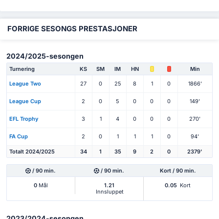
FORRIGE SESONGS PRESTASJONER
2024/2025-sesongen
Turnering
KS
SM
IM
HN
Min
League Two
27
0
25
8
1
0
1866'
League Cup
2
0
5
0
0
0
149'
EFL Trophy
3
1
4
0
0
0
270'
FA Cup
2
0
1
1
1
0
94'
Totalt 2024/2025
34
1
35
9
2
0
2379'
/ 90 min.
/ 90 min.
Kort / 90 min.
0
Mål
1.21
0.05
Kort
Innsluppet
2023/2024-sesongen