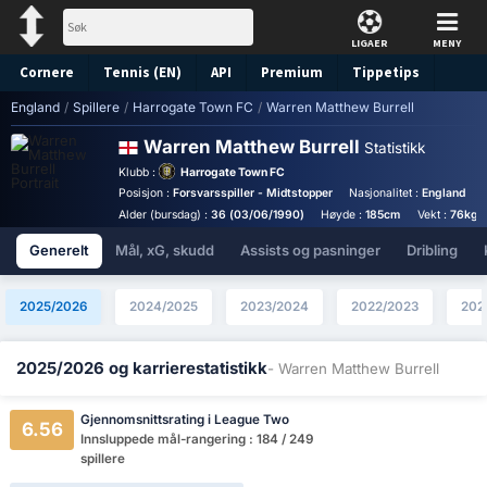
LIGAER
MENY
Cornere
Tennis (EN)
API
Premium
Tippetips
England
/
Spillere
/
Harrogate Town FC
/
Warren Matthew Burrell
Warren Matthew Burrell
Statistikk
Klubb :
Harrogate Town FC
Posisjon :
Forsvarsspiller - Midtstopper
Nasjonalitet :
England
Alder (bursdag) :
36 (03/06/1990)
Høyde :
185cm
Vekt :
76kg
Generelt
Mål, xG, skudd
Assists og pasninger
Dribling
2025/2026
2024/2025
2023/2024
2022/2023
202
2025/2026 og karrierestatistikk
- Warren Matthew Burrell
Gjennomsnittsrating i League Two
6.56
Innsluppede mål-rangering : 184 / 249
spillere