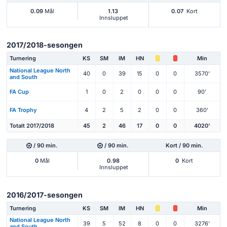
0.09
Mål
1.13
0.07
Kort
Innsluppet
2017/2018-sesongen
Turnering
KS
SM
IM
HN
Min
National League North
40
0
39
15
0
0
3570'
and South
FA Cup
1
0
2
0
0
0
90'
FA Trophy
4
2
5
2
0
0
360'
Totalt 2017/2018
45
2
46
17
0
0
4020'
/ 90 min.
/ 90 min.
Kort / 90 min.
0
Mål
0.98
0
Kort
Innsluppet
2016/2017-sesongen
Turnering
KS
SM
IM
HN
Min
National League North
39
5
52
8
0
0
3276'
and South