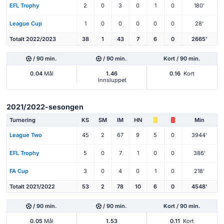
EFL Trophy
2
0
3
0
1
0
180'
League Cup
1
0
0
0
0
0
28'
Totalt 2022/2023
38
1
43
7
6
0
2665'
/ 90 min.
/ 90 min.
Kort / 90 min.
0.04
Mål
1.46
0.16
Kort
Innsluppet
2021/2022-sesongen
Turnering
KS
SM
IM
HN
Min
League Two
45
2
67
9
5
0
3944'
EFL Trophy
5
0
7
1
0
0
386'
FA Cup
3
0
4
0
1
0
218'
Totalt 2021/2022
53
2
78
10
6
0
4548'
/ 90 min.
/ 90 min.
Kort / 90 min.
0.05
Mål
1.53
0.11
Kort