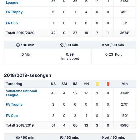
36
0
35
15
7
1
3193'
League
FA Trophy
5
0
1
4
0
0
450'
FA Cup
1
0
1
0
0
0
31'
Totalt 2019/2020
42
0
37
19
7
1
3674'
/ 90 min.
/ 90 min.
Kort / 90 min.
0
Mål
0.99
0.23
Kort
Innsluppet
2018/2019-sesongen
Turnering
KS
SM
IM
HN
Min
Vanarama National
46
4
52
12
3
0
4140'
League
FA Trophy
3
0
6
0
0
0
270'
FA Cup
2
0
2
1
0
0
180'
Totalt 2018/2019
51
4
60
13
3
0
4590'
/ 90 min.
/ 90 min.
Kort / 90 min.