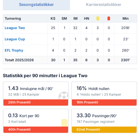
Sesongstatistikker
Karrierestatistikker
Turnering
KS
SM
IM
HN
Min
League Two
25
1
32
4
3
0
2018'
League Cup
1
0
1
0
0
0
23'
EFL Trophy
4
0
2
2
0
0
260'
Totalt 2025/2026
30
1
35
6
3
0
2301'
Statistikk per 90 minutter i League Two
1.43
16%
Innslupne mål / 90'
Holdt nullen
32 Mål i 25 Kamper
4 'Holds nullen' i 25 Kamper
26th Prosentil
16th Prosentil
0.13
33.30
Kort per 90
Pasninger/90'
3 Kort totalt
747 Pasninger registrert
40th Prosentil
62nd Prosentil