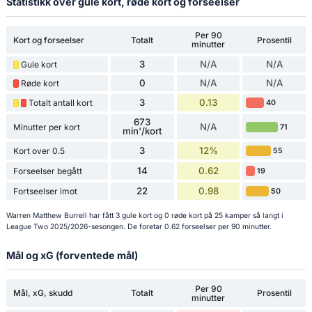
Statistikk over gule kort, røde kort og forseelser
Per 90
Kort og forseelser
Totalt
Prosentil
minutter
3
N/A
N/A
Gule kort
0
N/A
N/A
Røde kort
3
0.13
Totalt antall kort
40
673
N/A
Minutter per kort
71
min'/kort
3
12%
Kort over 0.5
55
14
0.62
Forseelser begått
19
22
0.98
Fortseelser imot
50
Warren Matthew Burrell har fått 3 gule kort og 0 røde kort på 25 kamper så langt i
League Two 2025/2026-sesongen. De foretar 0.62 forseelser per 90 minutter.
Mål og xG (forventede mål)
Per 90
Mål, xG, skudd
Totalt
Prosentil
minutter