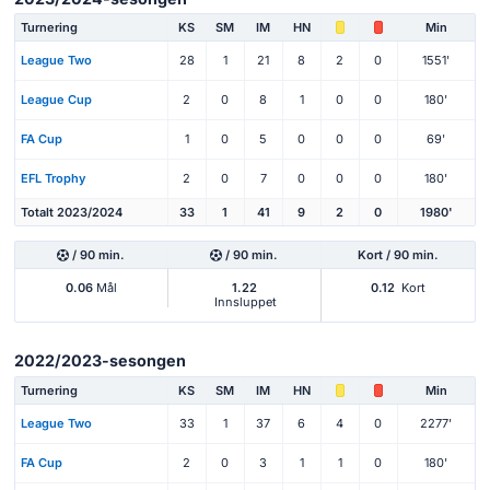
Turnering
KS
SM
IM
HN
Min
League Two
28
1
21
8
2
0
1551'
League Cup
2
0
8
1
0
0
180'
FA Cup
1
0
5
0
0
0
69'
EFL Trophy
2
0
7
0
0
0
180'
Totalt 2023/2024
33
1
41
9
2
0
1980'
/ 90 min.
/ 90 min.
Kort / 90 min.
0.06
Mål
1.22
0.12
Kort
Innsluppet
2022/2023-sesongen
Turnering
KS
SM
IM
HN
Min
League Two
33
1
37
6
4
0
2277'
FA Cup
2
0
3
1
1
0
180'