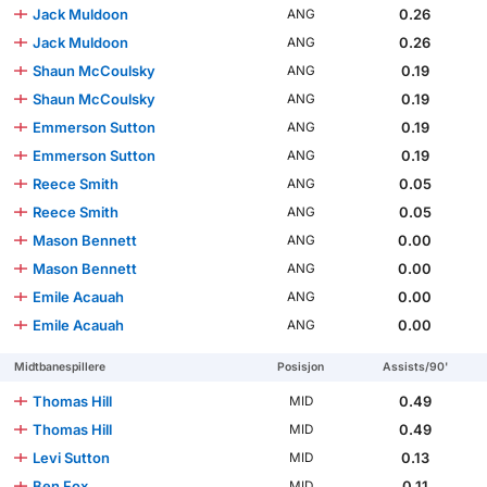
Jack Muldoon
0.26
ANG
Jack Muldoon
0.26
ANG
Shaun McCoulsky
0.19
ANG
Shaun McCoulsky
0.19
ANG
Emmerson Sutton
0.19
ANG
Emmerson Sutton
0.19
ANG
Reece Smith
0.05
ANG
Reece Smith
0.05
ANG
Mason Bennett
0.00
ANG
Mason Bennett
0.00
ANG
Emile Acauah
0.00
ANG
Emile Acauah
0.00
ANG
Midtbanespillere
Posisjon
Assists/90'
Thomas Hill
0.49
MID
Thomas Hill
0.49
MID
Levi Sutton
0.13
MID
Ben Fox
0.11
MID