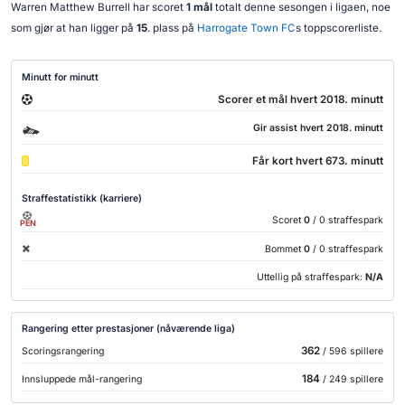
Warren Matthew Burrell har scoret
1 mål
totalt denne sesongen i ligaen, noe
som gjør at han ligger på
15
. plass på
Harrogate Town FC
s toppscorerliste.
Minutt for minutt
Scorer et mål hvert 2018. minutt
Gir assist hvert 2018. minutt
Får kort hvert 673. minutt
Straffestatistikk (karriere)
Scoret
0
/ 0 straffespark
PEN
Bommet
0
/ 0 straffespark
Uttellig på straffespark:
N/A
Rangering etter prestasjoner (nåværende liga)
362
Scoringsrangering
/ 596 spillere
184
Innsluppede mål-rangering
/ 249 spillere