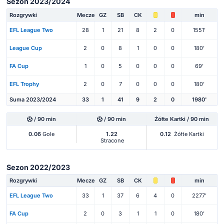
Sezon 2023/2024
Rozgrywki
Mecze
GZ
SB
CK
min
EFL League Two
28
1
21
8
2
0
1551'
League Cup
2
0
8
1
0
0
180'
FA Cup
1
0
5
0
0
0
69'
EFL Trophy
2
0
7
0
0
0
180'
Suma 2023/2024
33
1
41
9
2
0
1980'
/ 90 min
/ 90 min
Żółte Kartki / 90 min
0.06
Gole
1.22
0.12
Żółte Kartki
Stracone
Sezon 2022/2023
Rozgrywki
Mecze
GZ
SB
CK
min
EFL League Two
33
1
37
6
4
0
2277'
FA Cup
2
0
3
1
1
0
180'