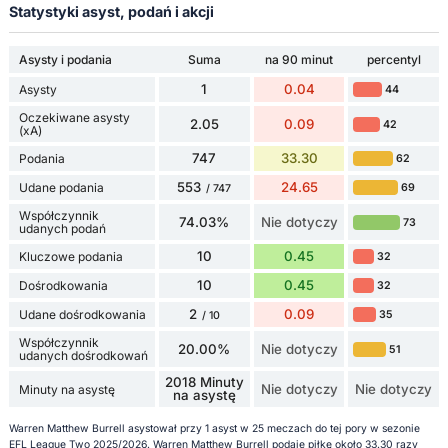
Statystyki asyst, podań i akcji
Asysty i podania
Suma
na 90 minut
percentyl
1
0.04
Asysty
44
Oczekiwane asysty
2.05
0.09
42
(xA)
747
33.30
Podania
62
553
24.65
Udane podania
69
/ 747
Współczynnik
74.03%
Nie dotyczy
73
udanych podań
10
0.45
Kluczowe podania
32
10
0.45
Dośrodkowania
32
2
0.09
Udane dośrodkowania
35
/ 10
Współczynnik
20.00%
Nie dotyczy
51
udanych dośrodkowań
2018 Minuty
Nie dotyczy
Nie dotyczy
Minuty na asystę
na asystę
Warren Matthew Burrell asystował przy 1 asyst w 25 meczach do tej pory w sezonie
EFL League Two 2025/2026. Warren Matthew Burrell podaje piłkę około 33.30 razy