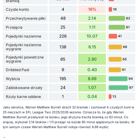
bramkę
4
16%
Czyste konto
16
48
2.14
Przechwytywanie piłki
82
25
1.11
Przejęcia
81
226
10.07
Pojedynki naziemne
41
Pojedynki naziemne
138
6.15
66
wygrane
Pojedynki powietrzne
65
2.90
65
wygrane
9
0.40
Dribbled Past
61
195
8.69
Wybicia
94
24
1.07
Zablokowane strzały
97
1
0.04
Rzuty karne oddane
13
Jako obrońca, Warren Matthew Burrell stracił 32 bramek i zachował 4 czystych kont w
25 meczach w EFL League Two 2025/2026 sezonie. Oznacza to, że gdy Warren
Matthew Burrell przebywał na boisku, jego drużyna traciła bramkę co 63 minut. Co
więcej, wykonał 2.14 bloków i 1.11 przejęć na każde 90 minut spędzonych na boisku. W
tym samym czasie Warren Matthew Burrell notuje również 8.69 wybić.