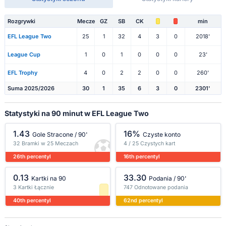
Rozgrywki
Mecze
GZ
SB
CK
min
EFL League Two
25
1
32
4
3
0
2018'
League Cup
1
0
1
0
0
0
23'
EFL Trophy
4
0
2
2
0
0
260'
Suma 2025/2026
30
1
35
6
3
0
2301'
Statystyki na 90 minut w EFL League Two
1.43
16%
Gole Stracone / 90'
Czyste konto
32 Bramki w 25 Meczach
4 / 25 Czystych kart
26th percentyl
16th percentyl
0.13
33.30
Kartki na 90
Podania / 90'
3 Kartki Łącznie
747 Odnotowane podania
40th percentyl
62nd percentyl