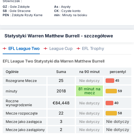
Słowniczek :
GZ
: Gole Zdobyte
As
: Asysty
SB
: Gole Stracone
CK
: Czyste konto
PEN
: Zdobyte Rzuty Karne
min
: Minuty na boisku
Statystyki Warren Matthew Burrell - szczegółowe
EFL League Two
League Cup
EFL Trophy
EFL League Two Statystyki dla Warren Matthew Burrell
Ogólnie
Suma
na 90 minut
percentyl
25
Rozegrane Mecze
Nie dotyczy
45
81 minut na
2018
minuty
59
mecz
Roczne
€84,448
Nie dotyczy
40
wynagrodzenie
22
Mecze rozpoczęte
Nie dotyczy
58
3
Nie dotyczy
Mecze jako zastępca
Nie dotyczy
2
Nie dotyczy
Mecze jako zastąpiony
Nie dotyczy