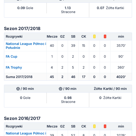
0.09
Gole
1.13
0.07
Żółte Kartki
Stracone
Sezon 2017/2018
Rozgrywki
Mecze
GZ
SB
CK
min
National League Północ i
40
0
39
15
0
0
3570'
Południe
FA Cup
1
0
2
0
0
0
90'
FA Trophy
4
2
5
2
0
0
360'
Suma 2017/2018
45
2
46
17
0
0
4020'
/ 90 min
/ 90 min
Żółte Kartki / 90 min
0
Gole
0.98
0
Żółte Kartki
Stracone
Sezon 2016/2017
Rozgrywki
Mecze
GZ
SB
CK
min
National League Północ i
39
5
52
8
0
0
3276'