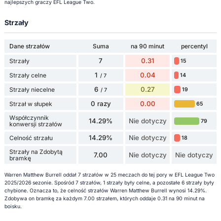
najlepszych graczy EFL League Two.
Strzały
Dane strzałów
Suma
na 90 minut
percentyl
7
0.31
Strzały
15
1
0.04
Strzały celne
14
/ 7
6
0.27
Strzały niecelne
19
/ 7
0 razy
0.00
Strzał w słupek
65
Współczynnik
14.29%
Nie dotyczy
79
konwersji strzałów
14.29%
Nie dotyczy
Celność strzału
18
Strzały na Zdobytą
7.00
Nie dotyczy
Nie dotyczy
bramkę
Warren Matthew Burrell oddał 7 strzałów w 25 meczach do tej pory w EFL League Two
2025/2026 sezonie. Spośród 7 strzałów, 1 strzały były celne, a pozostałe 6 strzały były
chybione. Oznacza to, że celność strzałów Warren Matthew Burrell wynosi 14.29%.
Zdobywa on bramkę za każdym 7.00 strzałem, których oddaje 0.31 na 90 minut na
boisku.