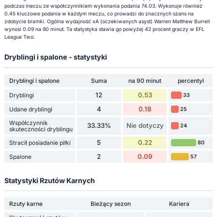
podczas meczu ze współczynnikiem wykonania podania 74.03. Wykonuje również
0.45 kluczowe podania w każdym meczu, co prowadzi do znacznych szans na
zdobycie bramki. Ogólna wydajność xA (oczekiwanych asyst) Warren Matthew Burrell
wynosi 0.09 na 90 minut. Ta statystyka stawia go powyżej 42 procent graczy w EFL
League Two.
Dryblingi i spalone - statystyki
Dryblingi i spalone
Suma
na 90 minut
percentyl
12
0.53
Dryblingi
33
4
0.18
Udane dryblingi
25
Współczynnik
33.33%
Nie dotyczy
24
skuteczności dryblingu
5
0.22
Stracił posiadanie piłki
80
2
0.09
Spalone
57
Statystyki Rzutów Karnych
Rzuty karne
Bieżący sezon
Kariera