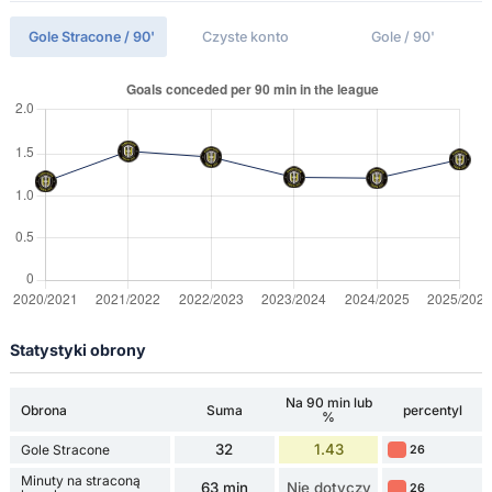
Gole Stracone / 90'
Czyste konto
Gole / 90'
Statystyki obrony
Na 90 min lub
Obrona
Suma
percentyl
%
32
1.43
Gole Stracone
26
Minuty na straconą
63 min
Nie dotyczy
26