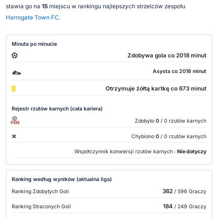
stawia go na
15
miejscu w rankingu najlepszych strzelców zespołu
Harrogate Town FC
.
Minuta po minucie
Zdobywa gola co 2018 minut
Asysta co 2018 minut
Otrzymuje żółtą kartkę co 673 minut
Rejestr rzutów karnych (cała kariera)
Zdobyto
0
/ 0 rzutów karnych
PEN
Chybiono
0
/ 0 rzutów karnych
Współczynnik konwersji rzutów karnych :
Nie dotyczy
Ranking według wyników (aktualna liga)
362
Ranking Zdobytych Goli
/ 596 Graczy
184
Ranking Straconych Goli
/ 249 Graczy