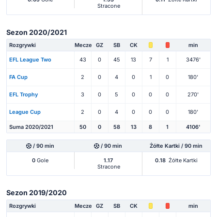
Stracone
Sezon 2020/2021
Rozgrywki
Mecze
GZ
SB
CK
min
EFL League Two
43
0
45
13
7
1
3476'
FA Cup
2
0
4
0
1
0
180'
EFL Trophy
3
0
5
0
0
0
270'
League Cup
2
0
4
0
0
0
180'
Suma 2020/2021
50
0
58
13
8
1
4106'
/ 90 min
/ 90 min
Żółte Kartki / 90 min
0
Gole
1.17
0.18
Żółte Kartki
Stracone
Sezon 2019/2020
Rozgrywki
Mecze
GZ
SB
CK
min