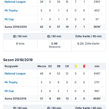
National League
36
0
35
15
7
1
3193'
FA Trophy
5
0
1
4
0
0
450'
FA Cup
1
0
1
0
0
0
31'
Suma 2019/2020
42
0
37
19
7
1
3674'
/ 90 min
/ 90 min
Żółte Kartki / 90 min
0
Gole
0.99
0.23
Żółte Kartki
Stracone
Sezon 2018/2019
Rozgrywki
Mecze
GZ
SB
CK
min
National League
46
4
52
12
3
0
4140'
FA Trophy
3
0
6
0
0
0
270'
FA Cup
2
0
2
1
0
0
180'
Suma 2018/2019
51
4
60
13
3
0
4590'
/ 90 min
/ 90 min
Żółte Kartki / 90 min