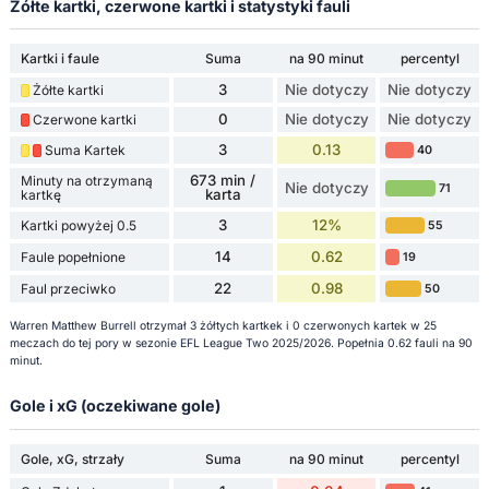
Żółte kartki, czerwone kartki i statystyki fauli
Kartki i faule
Suma
na 90 minut
percentyl
3
Nie dotyczy
Nie dotyczy
Żółte kartki
0
Nie dotyczy
Nie dotyczy
Czerwone kartki
3
0.13
Suma Kartek
40
673 min /
Minuty na otrzymaną
Nie dotyczy
71
karta
kartkę
3
12%
Kartki powyżej 0.5
55
14
0.62
Faule popełnione
19
22
0.98
Faul przeciwko
50
Warren Matthew Burrell otrzymał 3 żółtych kartkek i 0 czerwonych kartek w 25
meczach do tej pory w sezonie EFL League Two 2025/2026. Popełnia 0.62 fauli na 90
minut.
Gole i xG (oczekiwane gole)
Gole, xG, strzały
Suma
na 90 minut
percentyl