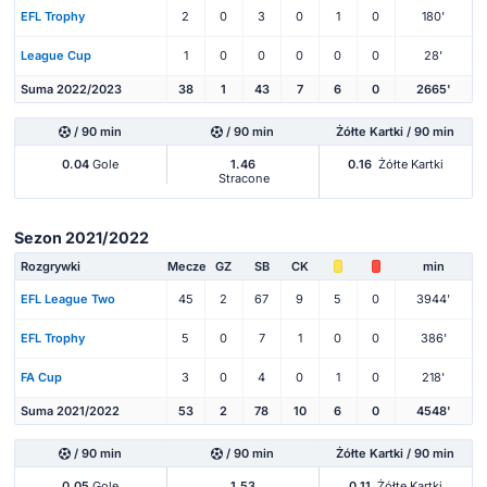
EFL Trophy
2
0
3
0
1
0
180'
League Cup
1
0
0
0
0
0
28'
Suma 2022/2023
38
1
43
7
6
0
2665'
/ 90 min
/ 90 min
Żółte Kartki / 90 min
0.04
Gole
1.46
0.16
Żółte Kartki
Stracone
Sezon 2021/2022
Rozgrywki
Mecze
GZ
SB
CK
min
EFL League Two
45
2
67
9
5
0
3944'
EFL Trophy
5
0
7
1
0
0
386'
FA Cup
3
0
4
0
1
0
218'
Suma 2021/2022
53
2
78
10
6
0
4548'
/ 90 min
/ 90 min
Żółte Kartki / 90 min
0.05
Gole
1.53
0.11
Żółte Kartki