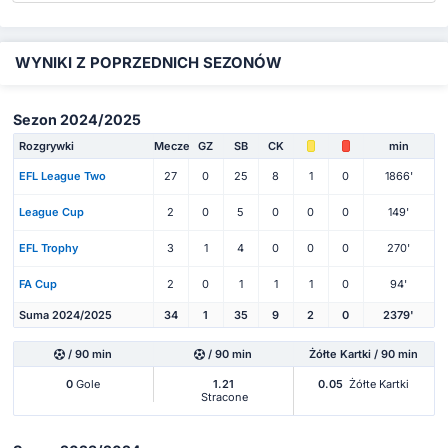
WYNIKI Z POPRZEDNICH SEZONÓW
Sezon 2024/2025
Rozgrywki
Mecze
GZ
SB
CK
min
EFL League Two
27
0
25
8
1
0
1866'
League Cup
2
0
5
0
0
0
149'
EFL Trophy
3
1
4
0
0
0
270'
FA Cup
2
0
1
1
1
0
94'
Suma 2024/2025
34
1
35
9
2
0
2379'
/ 90 min
/ 90 min
Żółte Kartki / 90 min
0
Gole
1.21
0.05
Żółte Kartki
Stracone