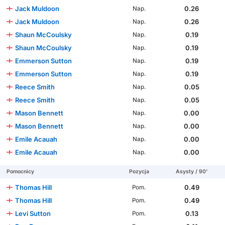
Jack Muldoon
0.26
Nap.
Jack Muldoon
0.26
Nap.
Shaun McCoulsky
0.19
Nap.
Shaun McCoulsky
0.19
Nap.
Emmerson Sutton
0.19
Nap.
Emmerson Sutton
0.19
Nap.
Reece Smith
0.05
Nap.
Reece Smith
0.05
Nap.
Mason Bennett
0.00
Nap.
Mason Bennett
0.00
Nap.
Emile Acauah
0.00
Nap.
Emile Acauah
0.00
Nap.
Pomocnicy
Pozycja
Asysty / 90'
Thomas Hill
0.49
Pom.
Thomas Hill
0.49
Pom.
Levi Sutton
0.13
Pom.