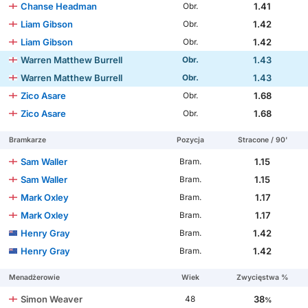
Chanse Headman
1.41
Obr.
Liam Gibson
1.42
Obr.
Liam Gibson
1.42
Obr.
Warren Matthew Burrell
1.43
Obr.
Warren Matthew Burrell
1.43
Obr.
Zico Asare
1.68
Obr.
Zico Asare
1.68
Obr.
Bramkarze
Pozycja
Stracone / 90'
Sam Waller
1.15
Bram.
Sam Waller
1.15
Bram.
Mark Oxley
1.17
Bram.
Mark Oxley
1.17
Bram.
Henry Gray
1.42
Bram.
Henry Gray
1.42
Bram.
Menadżerowie
Wiek
Zwycięstwa %
Simon Weaver
38
48
%