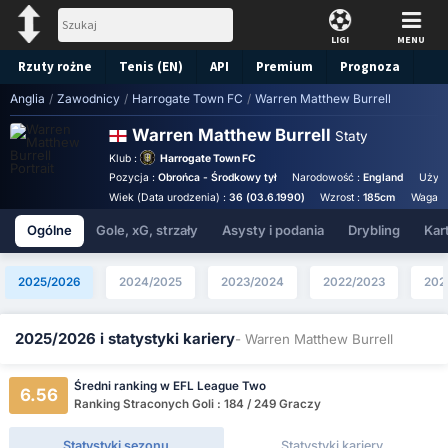
LIGI
MENU
Rzuty rożne
Tenis (EN)
API
Premium
Prognoza
Anglia
/
Zawodnicy
/
Harrogate Town FC
/
Warren Matthew Burrell
Warren Matthew Burrell
Staty
Klub :
Harrogate Town FC
Pozycja :
Obrońca - Środkowy tył
Narodowość :
England
Używ
Wiek (Data urodzenia) :
36 (03.6.1990)
Wzrost :
185cm
Waga :
Ogólne
Gole, xG, strzały
Asysty i podania
Drybling
Kart
2025/2026
2024/2025
2023/2024
2022/2023
202
2025/2026 i statystyki kariery
- Warren Matthew Burrell
Średni ranking w EFL League Two
6.56
Ranking Straconych Goli : 184 / 249 Graczy
Statystyki sezonu
Statystyki kariery