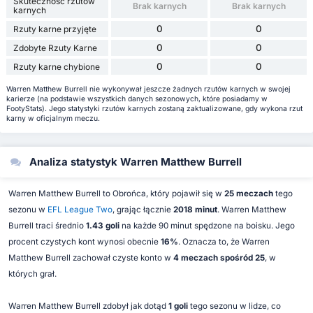
Skuteczność rzutów
Brak karnych
Brak karnych
karnych
0
0
Rzuty karne przyjęte
0
0
Zdobyte Rzuty Karne
0
0
Rzuty karne chybione
Warren Matthew Burrell nie wykonywał jeszcze żadnych rzutów karnych w swojej
karierze (na podstawie wszystkich danych sezonowych, które posiadamy w
FootyStats). Jego statystyki rzutów karnych zostaną zaktualizowane, gdy wykona rzut
karny w oficjalnym meczu.
Analiza statystyk Warren Matthew Burrell
Warren Matthew Burrell to Obrońca, który pojawił się w
25 meczach
tego
sezonu w
EFL League Two
, grając łącznie
2018 minut
. Warren Matthew
Burrell traci średnio
1.43 goli
na każde 90 minut spędzone na boisku. Jego
procent czystych kont wynosi obecnie
16%
. Oznacza to, że Warren
Matthew Burrell zachował czyste konto w
4 meczach spośród 25
, w
których grał.
Warren Matthew Burrell zdobył jak dotąd
1 goli
tego sezonu w lidze, co