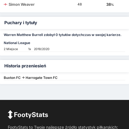
Simon Weaver
38
48
%
Puchary i tytuły
Warren Matthew Burrell zdobył 0 tytułów dotychczas w swojej karierze.
National League
2 Miejsce
1x
2019/2020
Historia przeniesień
Buxton FC -> Harrogate Town FC
FootyStats to Twoje najlepsze źródło statystyk piłkarskich: