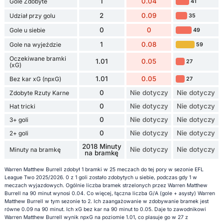
1
0.04
Gole Zdobyte
41
2
0.09
Udział przy golu
35
0
0
Gole u siebie
49
1
0.08
Gole na wyjeździe
59
Oczekiwane bramki
1.01
0.05
27
(xG)
1.01
0.05
Bez kar xG (npxG)
27
0
Nie dotyczy
Nie dotyczy
Zdobyte Rzuty Karne
0
Nie dotyczy
Nie dotyczy
Hat tricki
0
Nie dotyczy
Nie dotyczy
3+ goli
0
Nie dotyczy
Nie dotyczy
2+ goli
2018 Minuty
Nie dotyczy
Nie dotyczy
Minuty na bramkę
na bramkę
Warren Matthew Burrell zdobył 1 bramki w 25 meczach do tej pory w sezonie EFL
League Two 2025/2026. 0 z 1 goli zostało zdobytych u siebie, podczas gdy 1 w
meczach wyjazdowych. Ogólnie liczba bramek strzelonych przez Warren Matthew
Burrell na 90 minut wynosi 0.04. Co więcej, łączna liczba G/A (gole + asysty) Warren
Matthew Burrell w tym sezonie to 2. Ich zaangażowanie w zdobywanie bramek jest
równe 0.09 na 90 minut. Ich xG bez kar na 90 minut to 0.05. Daje to zawodnikowi
Warren Matthew Burrell wynik npxG na poziomie 1.01, co plasuje go w 27 z