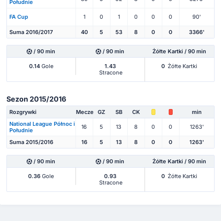
Południe
FA Cup
1
0
1
0
0
0
90'
Suma 2016/2017
40
5
53
8
0
0
3366'
/ 90 min
/ 90 min
Żółte Kartki / 90 min
0.14
Gole
1.43
0
Żółte Kartki
Stracone
Sezon 2015/2016
Rozgrywki
Mecze
GZ
SB
CK
min
National League Północ i
16
5
13
8
0
0
1263'
Południe
Suma 2015/2016
16
5
13
8
0
0
1263'
/ 90 min
/ 90 min
Żółte Kartki / 90 min
0.36
Gole
0.93
0
Żółte Kartki
Stracone