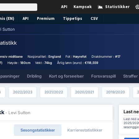
API
Kampsøk
Statistikker
nis (EN)
API
Premium
Tippetips
CSV
i Sutton
atistikk
ensiv midtbane
Nasjonalitet :
England
Fot :
Høyrefot
Draktnummer :
#17
7)
Høyde :
180cm
Vekt :
74kg
Årlig lønn (euro) :
€118,559
 pasninger
Dribling
Kort og forseelser
Forsvarsspill
Straffer
4
2022/2023
2021/2022
2020/2021
2019/2020
Last ne
kk
- Levi Sutton
Last ned a
2025/2026 
sesonggje
Sesongstatistikker
Karrierestatistikker