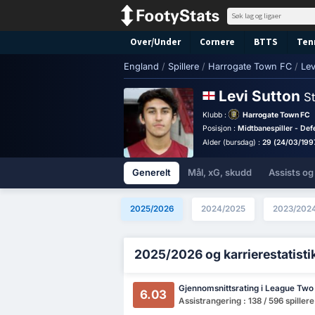
Over/Under
Cornere
BTTS
Ten
England
/
Spillere
/
Harrogate Town FC
/
Lev
Levi Sutton
St
Klubb :
Harrogate Town FC
Posisjon :
Midtbanespiller - Def
Alder (bursdag) :
29 (24/03/199
Generelt
Mål, xG, skudd
Assists og
2025/2026
2024/2025
2023/202
2025/2026 og karrierestatisti
Gjennomsnittsrating i League Two
6.03
Assistrangering : 138 / 596 spillere