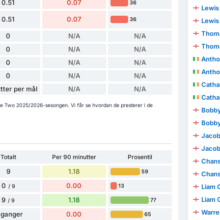
0.51
0.07
36
Lewis
0.51
0.07
36
Lewis
Thoma
0
N/A
N/A
Thoma
0
N/A
N/A
Antho
0
N/A
N/A
Antho
0
N/A
N/A
Catha
tter per mål
N/A
N/A
Catha
gue Two 2025/2026-sesongen. Vi får se hvordan de presterer i de
Bobby
Bobby
Jacob
Jacob
Totalt
Per 90 minutter
Prosentil
Chan
9
1.18
59
Chan
0
0.00
13
Liam 
/ 9
Liam 
9
1.18
77
/ 9
Warren
 ganger
0.00
65