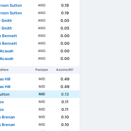
son Sutton
0.19
ANG
son Sutton
0.19
ANG
 Smith
0.05
ANG
 Smith
0.05
ANG
 Bennett
0.00
ANG
 Bennett
0.00
ANG
 Acauah
0.00
ANG
 Acauah
0.00
ANG
illere
Posisjon
Assists/90'
s Hill
0.49
MID
s Hill
0.49
MID
Sutton
0.13
MID
ox
0.11
MID
ox
0.11
MID
s Brenan
0.10
MID
s Brenan
0.10
MID