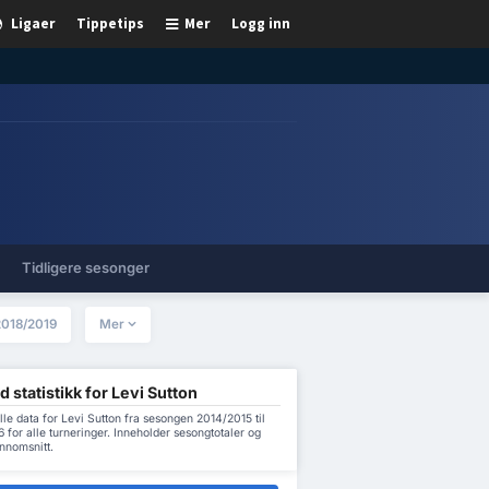
Ligaer
Tippetips
Mer
Logg inn
Tidligere sesonger
2018/2019
Mer
d statistikk for Levi Sutton
lle data for Levi Sutton fra sesongen 2014/2015 til
for alle turneringer. Inneholder sesongtotaler og
nnomsnitt.