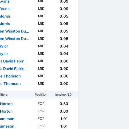
Evans
0.09
MID
Evans
0.09
MID
Morris
0.05
MID
Morris
0.05
MID
Winston Duke-McKenna
0.05
MID
Winston Duke-McKenna
0.05
MID
Taylor
0.04
MID
Taylor
0.04
MID
David Falkingham
0.00
MID
David Falkingham
0.00
MID
ge Thomson
0.00
MID
ge Thomson
0.00
MID
illere
Posisjon
Innslup./90'
 Horton
0.60
FOR
 Horton
0.60
FOR
Jameson
1.01
FOR
Jameson
1.01
FOR