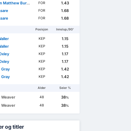
 Matthew Burrell
1.43
FOR
Asare
1.68
FOR
Asare
1.68
FOR
Posisjon
Innslup./90'
aller
1.15
KEP
aller
1.15
KEP
Oxley
1.17
KEP
Oxley
1.17
KEP
 Gray
1.42
KEP
 Gray
1.42
KEP
Alder
Seier %
 Weaver
38
48
%
 Weaver
38
48
%
r og titler