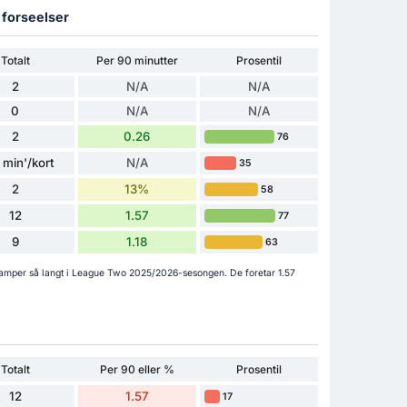
g forseelser
Totalt
Per 90 minutter
Prosentil
2
N/A
N/A
0
N/A
N/A
2
0.26
76
 min'/kort
N/A
35
2
13%
58
12
1.57
77
9
1.18
63
5 kamper så langt i League Two 2025/2026-sesongen. De foretar 1.57
Totalt
Per 90 eller %
Prosentil
12
1.57
17