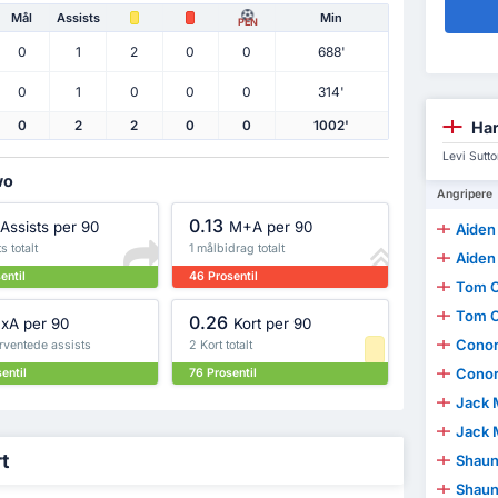
Mål
Assists
Min
PEN
0
1
2
0
0
688'
0
1
0
0
0
314'
Har
0
2
2
0
0
1002'
Levi Sutt
wo
Angripere
0.13
Assists per 90
M+A per 90
Aiden
s totalt
1 målbidrag totalt
Aiden
entil
46 Prosentil
Tom 
Tom 
0.26
xA per 90
Kort per 90
Conor
rventede assists
2 Kort totalt
Conor
entil
76 Prosentil
Jack 
Jack 
rt
Shaun
Shaun