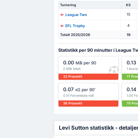
Turnering
KS
15
League Two
4
EFL Trophy
Totalt 2025/2026
19
Statistikk per 90 minutter i League T
0.00
0.13
Mål per 90
0 Mål totalt
1 Assist
33 Prosentil
77 Pros
0.07
0.14
xG per 90'
0.51 Forventede mål
1.04 Fo
36 Prosentil
70 Pros
Levi Sutton statistikk - detalje