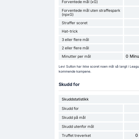
Forventede mål (xG)
Forventede mål uten straffespark
(npxG)
Straffer scoret
Hat-trick
3 eller flere mål
2 eller flere mål
0 Minu
Minutter per mål
Levi Sutton har ikke scoret noen mål så langt i Lea
kommende kampene.
Skudd for
Skuddstatistikk
Skudd for
Skudd på mål
Skudd utenfor mål
0
Truffet treverket