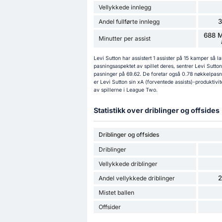
Vellykkede innlegg
Andel fullførte innlegg
688 M
Minutter per assist
Levi Sutton har assistert 1 assister på 15 kamper så
pasningsaspektet av spillet deres, sentrer Levi Sutto
pasninger på 69.62. De foretar også 0.78 nøkkelpasnin
er Levi Sutton sin xA (forventede assists)-produktivi
av spillerne i League Two.
Statistikk over driblinger og offsides
Driblinger og offsides
Driblinger
Vellykkede driblinger
Andel vellykkede driblinger
Mistet ballen
Offsider