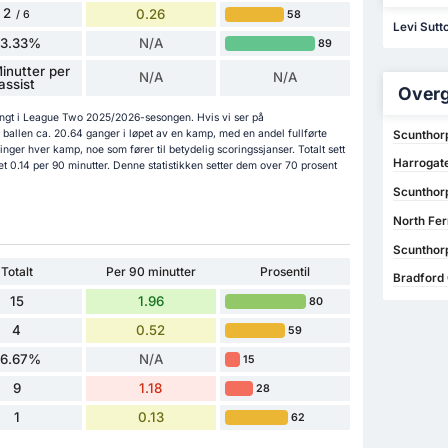
2
0.26
58
/ 6
Levi Sutto
33.33%
N/A
89
inutter per
N/A
N/A
assist
Overg
 langt i League Two 2025/2026-sesongen. Hvis vi ser på
n ballen ca. 20.64 ganger i løpet av en kamp, med en andel fullførte
Scunthorp
ger hver kamp, noe som fører til betydelig scoringssjanser. Totalt sett
Harrogat
tet 0.14 per 90 minutter. Denne statistikken setter dem over 70 prosent
Scunthor
North Fer
Scunthorp
Totalt
Per 90 minutter
Prosentil
Bradford
15
1.96
80
4
0.52
59
26.67%
N/A
15
9
1.18
28
1
0.13
62