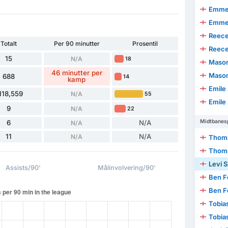
Emmer
Emmer
Reece
Totalt
Per 90 minutter
Prosentil
Reece
15
N/A
18
Mason
46 minutter per
Mason
688
14
kamp
Emile
118,559
N/A
55
Emile
9
N/A
22
Midtbanesp
6
N/A
N/A
11
N/A
N/A
Thoma
Thoma
Levi 
Assists/90'
Målinvolvering/90'
Ben F
Ben F
Tobia
Tobia