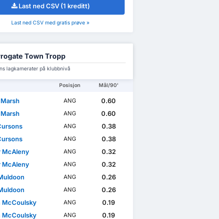
Last ned CSV (1 kreditt)
Last ned CSV med gratis prøve »
rogate Town Tropp
ons lagkamerater på klubbnivå
Posisjon
Mål/90'
 Marsh
0.60
ANG
 Marsh
0.60
ANG
Cursons
0.38
ANG
Cursons
0.38
ANG
 McAleny
0.32
ANG
 McAleny
0.32
ANG
Muldoon
0.26
ANG
Muldoon
0.26
ANG
 McCoulsky
0.19
ANG
 McCoulsky
0.19
ANG