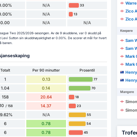
Warren
0.00%
N/A
33
Zico 
0.00%
N/A
13
Zico 
0.00
N/A
N/A
Keepere
 i League Two 2025/2026-sesongen. Av de 9 skuddene, var 0 skudd på
t Levi Sutton sin skuddnøyaktighet er 0.00%. De scorer et mål for hvert
Sam W
på banen.
Sam W
 sjanseskaping
Mark 
Mark 
Totalt
Per 90 minutter
Prosentil
Henry
1
0.13
77
Henry
1.04
0.14
70
Mangere
158
20.64
18
Simon
10
14.37
23
/ 158
Simon
69.62%
N/A
55
6
0.78
54
Trofee
6
0.78
45