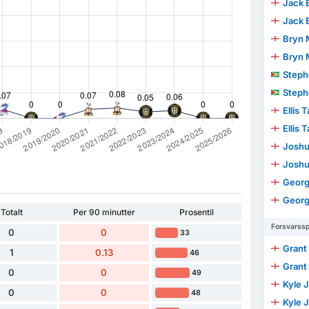
Jack 
Jack 
Bryn 
Bryn 
Stephen 
Stephen 
Ellis 
Ellis 
Joshua 
Joshua 
Geor
Geor
Totalt
Per 90 minutter
Prosentil
Forsvarssp
0
0
33
Grant
1
0.13
46
Grant
0
0
49
Kyle 
0
0
48
Kyle 