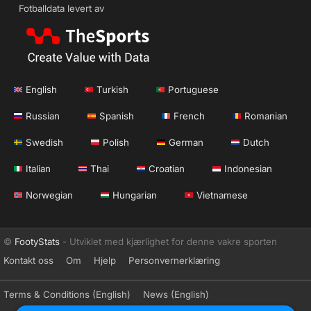
Fotballdata levert av
English
Turkish
Portuguese
Russian
Spanish
French
Romanian
Swedish
Polish
German
Dutch
Italian
Thai
Croatian
Indonesian
Norwegian
Hungarian
Vietnamese
©
FootyStats
- Utviklet med kjærlighet for denne vakre sporten
Kontakt oss
Om
Hjelp
Personvernerklæring
Terms & Conditions (English)
News (English)