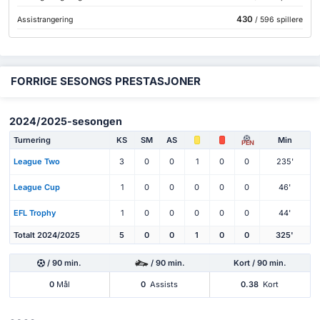
430
Assistrangering
/ 596 spillere
FORRIGE SESONGS PRESTASJONER
2024/2025-sesongen
Turnering
KS
SM
AS
Min
PEN
League Two
3
0
0
1
0
0
235'
League Cup
1
0
0
0
0
0
46'
EFL Trophy
1
0
0
0
0
0
44'
Totalt 2024/2025
5
0
0
1
0
0
325'
/ 90 min.
/ 90 min.
Kort / 90 min.
0
Mål
0
Assists
0.38
Kort