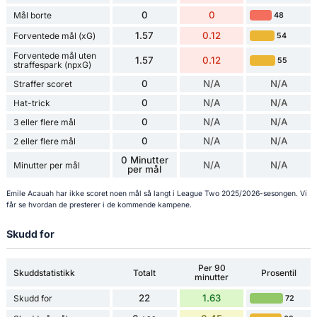
0
0
Mål borte
48
1.57
0.12
Forventede mål (xG)
54
Forventede mål uten
1.57
0.12
55
straffespark (npxG)
0
N/A
N/A
Straffer scoret
0
N/A
N/A
Hat-trick
0
N/A
N/A
3 eller flere mål
0
N/A
N/A
2 eller flere mål
0 Minutter
N/A
N/A
Minutter per mål
per mål
Emile Acauah har ikke scoret noen mål så langt i League Two 2025/2026-sesongen. Vi
får se hvordan de presterer i de kommende kampene.
Skudd for
Per 90
Skuddstatistikk
Totalt
Prosentil
minutter
22
1.63
Skudd for
72