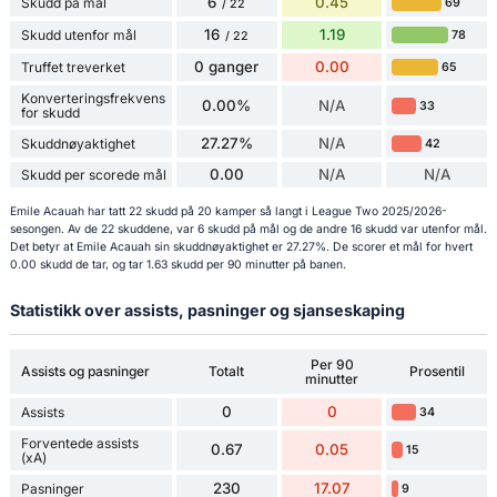
6
0.45
Skudd på mål
69
/ 22
16
1.19
Skudd utenfor mål
78
/ 22
0 ganger
0.00
Truffet treverket
65
Konverteringsfrekvens
0.00%
N/A
33
for skudd
27.27%
N/A
Skuddnøyaktighet
42
0.00
N/A
N/A
Skudd per scorede mål
Emile Acauah har tatt 22 skudd på 20 kamper så langt i League Two 2025/2026-
sesongen. Av de 22 skuddene, var 6 skudd på mål og de andre 16 skudd var utenfor mål.
Det betyr at Emile Acauah sin skuddnøyaktighet er 27.27%. De scorer et mål for hvert
0.00 skudd de tar, og tar 1.63 skudd per 90 minutter på banen.
Statistikk over assists, pasninger og sjanseskaping
Per 90
Assists og pasninger
Totalt
Prosentil
minutter
0
0
Assists
34
Forventede assists
0.67
0.05
15
(xA)
230
17.07
Pasninger
9