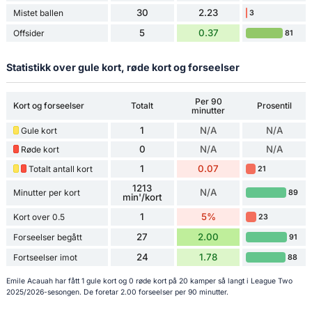
30
2.23
Mistet ballen
3
5
0.37
Offsider
81
Statistikk over gule kort, røde kort og forseelser
Per 90
Kort og forseelser
Totalt
Prosentil
minutter
1
N/A
N/A
Gule kort
0
N/A
N/A
Røde kort
1
0.07
Totalt antall kort
21
1213
N/A
Minutter per kort
89
min'/kort
1
5%
Kort over 0.5
23
27
2.00
Forseelser begått
91
24
1.78
Fortseelser imot
88
Emile Acauah har fått 1 gule kort og 0 røde kort på 20 kamper så langt i League Two
2025/2026-sesongen. De foretar 2.00 forseelser per 90 minutter.