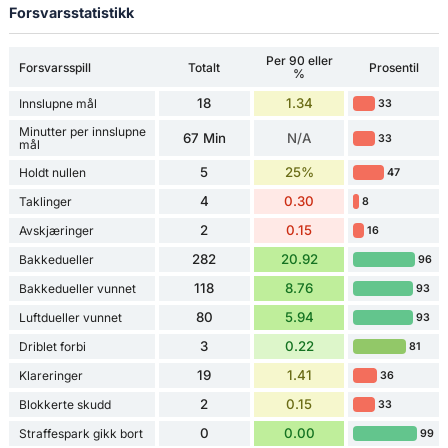
Forsvarsstatistikk
Per 90 eller
Forsvarsspill
Totalt
Prosentil
%
18
1.34
Innslupne mål
33
Minutter per innslupne
67 Min
N/A
33
mål
5
25%
Holdt nullen
47
4
0.30
Taklinger
8
2
0.15
Avskjæringer
16
282
20.92
Bakkedueller
96
118
8.76
Bakkedueller vunnet
93
80
5.94
Luftdueller vunnet
93
3
0.22
Driblet forbi
81
19
1.41
Klareringer
36
2
0.15
Blokkerte skudd
33
0
0.00
Straffespark gikk bort
99