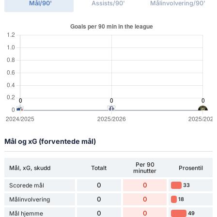
Mål/90'
Assists/90'
Målinvolvering/90'
Mål og xG (forventede mål)
Per 90
Mål, xG, skudd
Totalt
Prosentil
minutter
0
0
Scorede mål
33
0
0
Målinvolvering
18
0
0
Mål hjemme
49