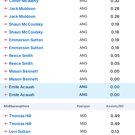
Conor McAleny
0.32
ANG
Jack Muldoon
0.26
ANG
Jack Muldoon
0.26
ANG
Shaun McCoulsky
0.19
ANG
Shaun McCoulsky
0.19
ANG
Emmerson Sutton
0.19
ANG
Emmerson Sutton
0.19
ANG
Reece Smith
0.05
ANG
Reece Smith
0.05
ANG
Mason Bennett
0.00
ANG
Mason Bennett
0.00
ANG
Emile Acauah
0.00
ANG
Emile Acauah
0.00
ANG
Midtbanespillere
Posisjon
Assists/90'
Thomas Hill
0.49
MID
Thomas Hill
0.49
MID
Levi Sutton
0.13
MID