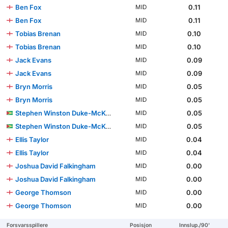
Ben Fox
0.11
MID
Ben Fox
0.11
MID
Tobias Brenan
0.10
MID
Tobias Brenan
0.10
MID
Jack Evans
0.09
MID
Jack Evans
0.09
MID
Bryn Morris
0.05
MID
Bryn Morris
0.05
MID
Stephen Winston Duke-McKenna
0.05
MID
Stephen Winston Duke-McKenna
0.05
MID
Ellis Taylor
0.04
MID
Ellis Taylor
0.04
MID
Joshua David Falkingham
0.00
MID
Joshua David Falkingham
0.00
MID
George Thomson
0.00
MID
George Thomson
0.00
MID
Forsvarsspillere
Posisjon
Innslup./90'