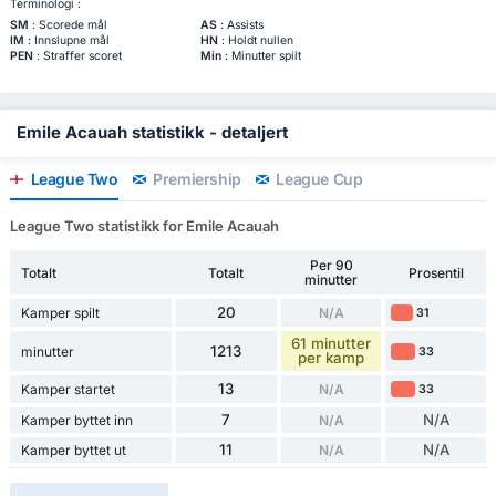
Terminologi :
SM
: Scorede mål
AS
: Assists
IM
: Innslupne mål
HN
: Holdt nullen
PEN
: Straffer scoret
Min
: Minutter spilt
Emile Acauah statistikk - detaljert
League Two
Premiership
League Cup
League Two statistikk for Emile Acauah
Per 90
Totalt
Totalt
Prosentil
minutter
20
Kamper spilt
N/A
31
61 minutter
1213
minutter
33
per kamp
13
Kamper startet
N/A
33
7
N/A
Kamper byttet inn
N/A
11
N/A
Kamper byttet ut
N/A