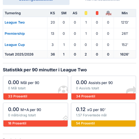
Turnering
KS
SM
AS
Min
PEN
League Two
20
0
0
1
0
0
1213'
Premiership
13
0
0
1
0
0
261'
League Cup
3
1
0
0
0
0
152'
Totalt 2025/2026
36
1
0
2
0
0
1626'
Statistikk per 90 minutter i League Two
0.00
0.00
Mål per 90
Assists per 90
0 Mål totalt
0 Assists totalt
33 Prosentil
34 Prosentil
0.00
0.12
M+A per 90
xG per 90'
0 målbidrag totalt
1.57 Forventede mål
18 Prosentil
54 Prosentil