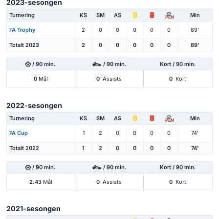
2023-sesongen
Turnering
KS
SM
AS
Min
PEN
FA Trophy
2
0
0
0
0
0
89'
Totalt 2023
2
0
0
0
0
0
89'
/ 90 min.
/ 90 min.
Kort / 90 min.
0
Mål
0
Assists
0
Kort
2022-sesongen
Turnering
KS
SM
AS
Min
PEN
FA Cup
1
2
0
0
0
0
74'
Totalt 2022
1
2
0
0
0
0
74'
/ 90 min.
/ 90 min.
Kort / 90 min.
2.43
Mål
0
Assists
0
Kort
2021-sesongen