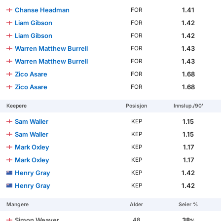
Chanse Headman
1.41
FOR
Liam Gibson
1.42
FOR
Liam Gibson
1.42
FOR
Warren Matthew Burrell
1.43
FOR
Warren Matthew Burrell
1.43
FOR
Zico Asare
1.68
FOR
Zico Asare
1.68
FOR
Keepere
Posisjon
Innslup./90'
Sam Waller
1.15
KEP
Sam Waller
1.15
KEP
Mark Oxley
1.17
KEP
Mark Oxley
1.17
KEP
Henry Gray
1.42
KEP
Henry Gray
1.42
KEP
Mangere
Alder
Seier %
Simon Weaver
38
48
%