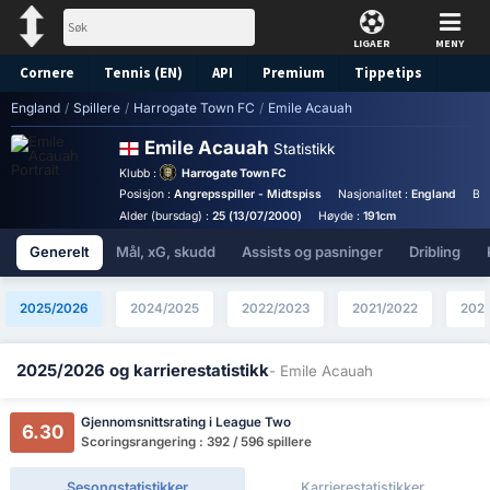
LIGAER
MENY
Cornere
Tennis (EN)
API
Premium
Tippetips
England
/
Spillere
/
Harrogate Town FC
/
Emile Acauah
Emile Acauah
Statistikk
Klubb :
Harrogate Town FC
Posisjon :
Angrepsspiller - Midtspiss
Nasjonalitet :
England
Bir
Alder (bursdag) :
25 (13/07/2000)
Høyde :
191cm
Generelt
Mål, xG, skudd
Assists og pasninger
Dribling
2025/2026
2024/2025
2022/2023
2021/2022
202
2025/2026 og karrierestatistikk
- Emile Acauah
Gjennomsnittsrating i League Two
6.30
Scoringsrangering : 392 / 596 spillere
Sesongstatistikker
Karrierestatistikker