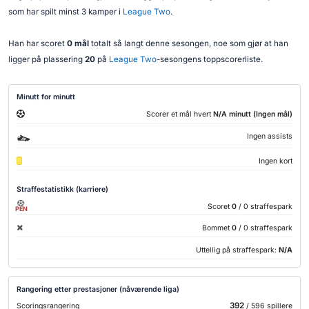
som har spilt minst 3 kamper i
League Two
.
Han har scoret
0 mål
totalt så langt denne sesongen, noe som gjør at han
ligger på plassering
20
på
League Two
-sesongens toppscorerliste.
Minutt for minutt
Scorer et mål hvert
N/A minutt (Ingen mål)
Ingen assists
Ingen kort
Straffestatistikk (karriere)
Scoret
0
/ 0 straffespark
PEN
Bommet
0
/ 0 straffespark
Uttellig på straffespark:
N/A
Rangering etter prestasjoner (nåværende liga)
392
Scoringsrangering
/ 596 spillere