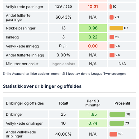
139
10.31
Vellykkede pasninger
10
/ 230
Andel fullførte
60.43%
N/A
20
pasninger
13
0.96
Nøkkelpasninger
67
3
0.22
Innlegg
22
0
0.00
Vellykkede innlegg
24
/ 3
0.00%
N/A
Andel fullførte innlegg
24
N/A
N/A
Minutter per assist
Ingen assists
Emile Acauah har ikke assistert noen mål i løpet av denne League Two-sesongen.
Statistikk over driblinger og offsides
Per 90
Driblinger og offsides
Totalt
Prosentil
minutter
25
1.85
Driblinger
78
10
0.74
Vellykkede driblinger
73
Andel vellykkede
40.00%
N/A
38
driblinger