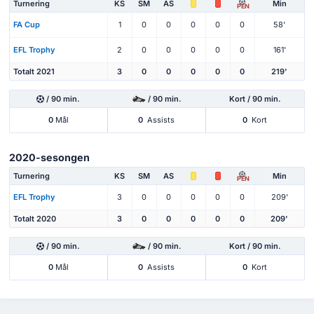
Turnering
KS
SM
AS
Min
PEN
FA Cup
1
0
0
0
0
0
58'
EFL Trophy
2
0
0
0
0
0
161'
Totalt 2021
3
0
0
0
0
0
219'
/ 90 min.
/ 90 min.
Kort / 90 min.
0
Mål
0
Assists
0
Kort
2020-sesongen
Turnering
KS
SM
AS
Min
PEN
EFL Trophy
3
0
0
0
0
0
209'
Totalt 2020
3
0
0
0
0
0
209'
/ 90 min.
/ 90 min.
Kort / 90 min.
0
Mål
0
Assists
0
Kort