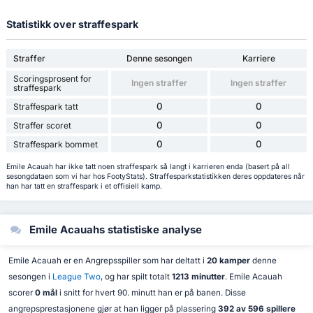
Statistikk over straffespark
Straffer
Denne sesongen
Karriere
Scoringsprosent for
Ingen straffer
Ingen straffer
straffespark
0
0
Straffespark tatt
0
0
Straffer scoret
0
0
Straffespark bommet
Emile Acauah har ikke tatt noen straffespark så langt i karrieren enda (basert på all
sesongdataen som vi har hos FootyStats). Straffesparkstatistikken deres oppdateres når
han har tatt en straffespark i et offisiell kamp.
Emile Acauahs statistiske analyse
Emile Acauah er en Angrepsspiller som har deltatt i
20 kamper
denne
sesongen i
League Two
, og har spilt totalt
1213 minutter
. Emile Acauah
scorer
0 mål
i snitt for hvert 90. minutt han er på banen. Disse
angrepsprestasjonene gjør at han ligger på plassering
392 av 596 spillere