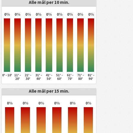
Alle mål per 10 min.
0%
0%
0%
0%
0%
0%
0%
0%
0%
0' - 10'
11' -
21' -
31' -
41' -
51' -
61' -
71' -
81' -
20'
30'
40'
50'
60'
70'
80'
90'
Alle mål per 15 min.
0%
0%
0%
0%
0%
0%