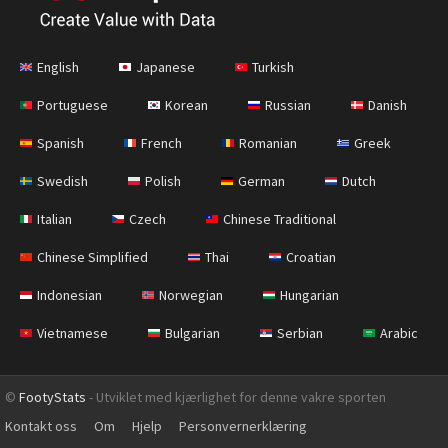
English
Japanese
Turkish
Portuguese
Korean
Russian
Danish
Spanish
French
Romanian
Greek
Swedish
Polish
German
Dutch
Italian
Czech
Chinese Traditional
Chinese Simplified
Thai
Croatian
Indonesian
Norwegian
Hungarian
Vietnamese
Bulgarian
Serbian
Arabic
©
FootyStats
- Utviklet med kjærlighet for denne vakre sporten
Kontakt oss
Om
Hjelp
Personvernerklæring