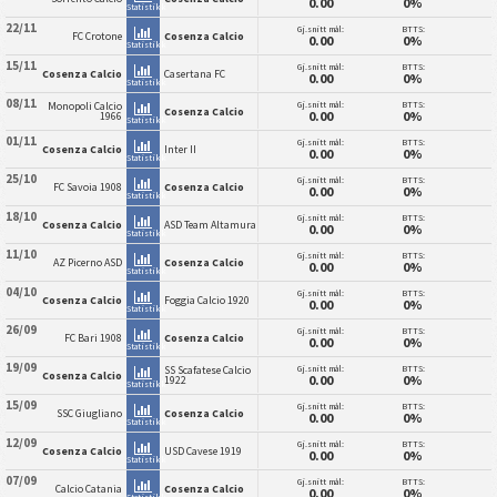
0.00
0%
Statistikk
22/11
Gj.snitt mål:
BTTS:
FC Crotone
Cosenza Calcio
0.00
0%
Statistikk
15/11
Gj.snitt mål:
BTTS:
Cosenza Calcio
Casertana FC
0.00
0%
Statistikk
08/11
Gj.snitt mål:
BTTS:
Monopoli Calcio
Cosenza Calcio
0.00
0%
1966
Statistikk
01/11
Gj.snitt mål:
BTTS:
Cosenza Calcio
Inter II
0.00
0%
Statistikk
25/10
Gj.snitt mål:
BTTS:
FC Savoia 1908
Cosenza Calcio
0.00
0%
Statistikk
18/10
Gj.snitt mål:
BTTS:
Cosenza Calcio
ASD Team Altamura
0.00
0%
Statistikk
11/10
Gj.snitt mål:
BTTS:
AZ Picerno ASD
Cosenza Calcio
0.00
0%
Statistikk
04/10
Gj.snitt mål:
BTTS:
Cosenza Calcio
Foggia Calcio 1920
0.00
0%
Statistikk
26/09
Gj.snitt mål:
BTTS:
FC Bari 1908
Cosenza Calcio
0.00
0%
Statistikk
19/09
Gj.snitt mål:
BTTS:
SS Scafatese Calcio
Cosenza Calcio
0.00
0%
1922
Statistikk
15/09
Gj.snitt mål:
BTTS:
SSC Giugliano
Cosenza Calcio
0.00
0%
Statistikk
12/09
Gj.snitt mål:
BTTS:
Cosenza Calcio
USD Cavese 1919
0.00
0%
Statistikk
07/09
Gj.snitt mål:
BTTS:
Calcio Catania
Cosenza Calcio
0.00
0%
Statistikk