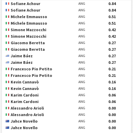
Sofiane Achour
0.84
ANG
Sofiane Achour
0.84
ANG
Michele Emmausso
0.51
ANG
Michele Emmausso
0.51
ANG
Simone Mazzocchi
0.42
ANG
Simone Mazzocchi
0.42
ANG
Giacomo Beretta
0.27
ANG
Giacomo Beretta
0.27
ANG
Jaime Báez
0.27
ANG
Jaime Báez
0.27
ANG
Francesco Pio Petito
0.21
ANG
Francesco Pio Petito
0.21
ANG
Kevin Cannavò
0.16
ANG
Kevin Cannavò
0.16
ANG
Karim Cardoni
0.06
ANG
Karim Cardoni
0.06
ANG
Alessandro Arioli
0.00
ANG
Alessandro Arioli
0.00
ANG
Jahce Novello
0.00
ANG
Jahce Novello
0.00
ANG