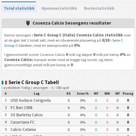
Total statistikk
Hjemmestatistikk
Bortestatistikk
Cosenza Calcio Sesongens resultater
Denne sesongen i
Serie C Group C (Italia) Cosenza Calcio statistikk
viser
at de gjør det 1 totalt sett, med en nåværende plassering på
0/20
i
Serie C
Group C
-tabellen, med en seiersprosent på
0%
.
I gjennomsnitt scorer Cosenza Calcio
0
mål og slipper
0
mål per kamp.
0%
av
Cosenza Calcio
s kamper ender med at begge lag scorer, og deres
gjennomsnittlige antall mål per kamp er
0
.
Serie C Group C Tabell
I øyeblikket Tidlig i sesongen - 0 / 380 spilt
#
Lag
KS
Seier%
MF
MM
MF
Poeng
USD Audace Cerignola
1
0
0%
0
0
0
0
FC Bari 1908
2
0
0%
0
0
0
0
SS Barletta Calcio
3
0
0%
0
0
0
0
Casertana FC
4
0
0%
0
0
0
0
Calcio Catania
5
0
0%
0
0
0
0