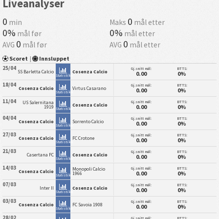
Liveanalyser
0
0
min
Maks
mål etter
0%
0%
mål før
mål etter
0
0
AVG
mål før
AVG
mål etter
Scoret
|
Innsluppet
25/04
Gj.snitt mål:
BTTS:
SS Barletta Calcio
Cosenza Calcio
0.00
0%
Statistikk
18/04
Gj.snitt mål:
BTTS:
Cosenza Calcio
Virtus Casarano
0.00
0%
Statistikk
11/04
Gj.snitt mål:
BTTS:
US Salernitana
Cosenza Calcio
0.00
0%
1919
Statistikk
04/04
Gj.snitt mål:
BTTS:
Cosenza Calcio
Sorrento Calcio
0.00
0%
Statistikk
27/03
Gj.snitt mål:
BTTS:
Cosenza Calcio
FC Crotone
0.00
0%
Statistikk
21/03
Gj.snitt mål:
BTTS:
Casertana FC
Cosenza Calcio
0.00
0%
Statistikk
14/03
Gj.snitt mål:
BTTS:
Monopoli Calcio
Cosenza Calcio
0.00
0%
1966
Statistikk
07/03
Gj.snitt mål:
BTTS:
Inter II
Cosenza Calcio
0.00
0%
Statistikk
03/03
Gj.snitt mål:
BTTS:
Cosenza Calcio
FC Savoia 1908
0.00
0%
Statistikk
28/02
Gj.snitt mål:
BTTS: