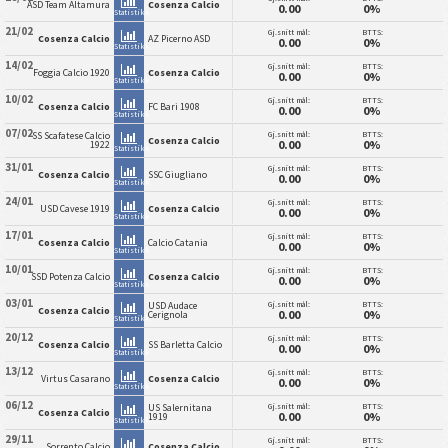
ASD Team Altamura
Cosenza Calcio
0.00
0%
Statistikk
21/02
Gj.snitt mål:
BTTS:
Cosenza Calcio
AZ Picerno ASD
0.00
0%
Statistikk
14/02
Gj.snitt mål:
BTTS:
Foggia Calcio 1920
Cosenza Calcio
0.00
0%
Statistikk
10/02
Gj.snitt mål:
BTTS:
Cosenza Calcio
FC Bari 1908
0.00
0%
Statistikk
07/02
Gj.snitt mål:
BTTS:
SS Scafatese Calcio
Cosenza Calcio
0.00
0%
1922
Statistikk
31/01
Gj.snitt mål:
BTTS:
Cosenza Calcio
SSC Giugliano
0.00
0%
Statistikk
24/01
Gj.snitt mål:
BTTS:
USD Cavese 1919
Cosenza Calcio
0.00
0%
Statistikk
17/01
Gj.snitt mål:
BTTS:
Cosenza Calcio
Calcio Catania
0.00
0%
Statistikk
10/01
Gj.snitt mål:
BTTS:
SSD Potenza Calcio
Cosenza Calcio
0.00
0%
Statistikk
03/01
Gj.snitt mål:
BTTS:
USD Audace
Cosenza Calcio
0.00
0%
Cerignola
Statistikk
20/12
Gj.snitt mål:
BTTS:
Cosenza Calcio
SS Barletta Calcio
0.00
0%
Statistikk
13/12
Gj.snitt mål:
BTTS:
Virtus Casarano
Cosenza Calcio
0.00
0%
Statistikk
06/12
Gj.snitt mål:
BTTS:
US Salernitana
Cosenza Calcio
0.00
0%
1919
Statistikk
29/11
Gj.snitt mål:
BTTS:
Sorrento Calcio
Cosenza Calcio