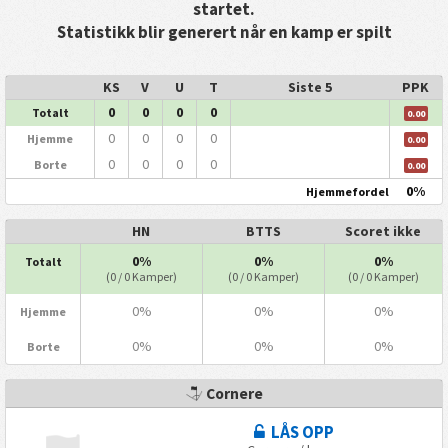
startet.
Statistikk blir generert når en kamp er spilt
KS
V
U
T
Siste 5
PPK
0
0
0
0
Totalt
0.00
0
0
0
0
Hjemme
0.00
0
0
0
0
Borte
0.00
0%
Hjemmefordel
HN
BTTS
Scoret ikke
0%
0%
0%
Totalt
(0 / 0 Kamper)
(0 / 0 Kamper)
(0 / 0 Kamper)
0%
0%
0%
Hjemme
0%
0%
0%
Borte
Cornere
LÅS OPP