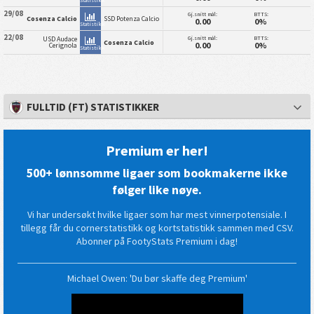
29/08
Gj.snitt mål:
BTTS:
Cosenza Calcio
SSD Potenza Calcio
0.00
0%
Statistikk
22/08
Gj.snitt mål:
BTTS:
USD Audace
Cosenza Calcio
0.00
0%
Cerignola
Statistikk
FULLTID (FT) STATISTIKKER
Premium er her!
500+ lønnsomme ligaer som bookmakerne ikke
følger like nøye.
Vi har undersøkt hvilke ligaer som har mest vinnerpotensiale. I
tillegg får du cornerstatistikk og kortstatistikk sammen med CSV.
Abonner på FootyStats Premium i dag!
Michael Owen: 'Du bør skaffe deg Premium'