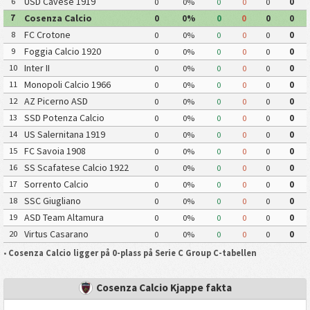
USD Cavese 1919
6
0
0%
0
0
0
0
Cosenza Calcio
7
0
0%
0
0
0
0
FC Crotone
8
0
0%
0
0
0
0
Foggia Calcio 1920
9
0
0%
0
0
0
0
Inter II
10
0
0%
0
0
0
0
Monopoli Calcio 1966
11
0
0%
0
0
0
0
AZ Picerno ASD
12
0
0%
0
0
0
0
SSD Potenza Calcio
13
0
0%
0
0
0
0
US Salernitana 1919
14
0
0%
0
0
0
0
FC Savoia 1908
15
0
0%
0
0
0
0
SS Scafatese Calcio 1922
16
0
0%
0
0
0
0
Sorrento Calcio
17
0
0%
0
0
0
0
SSC Giugliano
18
0
0%
0
0
0
0
ASD Team Altamura
19
0
0%
0
0
0
0
Virtus Casarano
20
0
0%
0
0
0
0
•
Cosenza Calcio ligger på 0-plass på Serie C Group C-tabellen
Cosenza Calcio Kjappe fakta