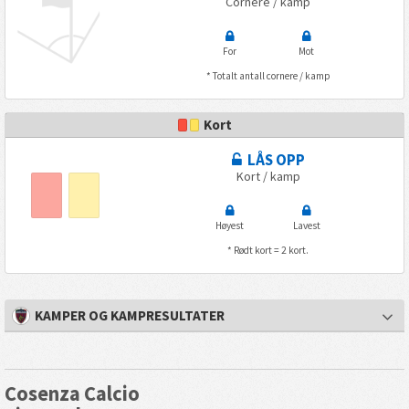
Cornere / kamp
For
Mot
* Totalt antall cornere / kamp
Kort
LÅS OPP
Kort / kamp
Høyest
Lavest
* Rødt kort = 2 kort.
KAMPER OG KAMPRESULTATER
Cosenza Calcio