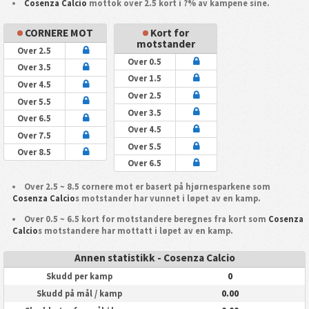
Cosenza Calcio
mottok over 2.5 kort i ?% av kampene sine.
CORNERE MOT
Kort for
motstander
Over 2.5
Over 0.5
Over 3.5
Over 1.5
Over 4.5
Over 2.5
Over 5.5
Over 3.5
Over 6.5
Over 4.5
Over 7.5
Over 5.5
Over 8.5
Over 6.5
Over 2.5 ~ 8.5 cornere mot er basert på hjørnesparkene som
Cosenza Calcio
s motstander har vunnet i løpet av en kamp.
Over 0.5 ~ 6.5 kort for motstandere beregnes fra kort som
Cosenza
Calcio
s motstandere har mottatt i løpet av en kamp.
Annen statistikk - Cosenza Calcio
0
Skudd per kamp
0.00
Skudd på mål / kamp