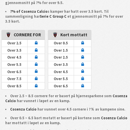
gjennomsnitt på ?% for over 9.5.
?% of Cosenza Calcio
s kamper har hatt over 3.5 kort. Til
sammenligning har
Serie C Group C
et gjennomsnitt på ?% for over
3.5 kort.
CORNERE FOR
Kort mottatt
Over 2.5
Over 0.5
Over 3.5
Over 1.5
Over 4.5
Over 2.5
Over 5.5
Over 3.5
Over 6.5
Over 4.5
Over 7.5
Over 5.5
Over 8.5
Over 6.5
Over 2.5 ~ 8.5 cornere for er basert på hjørnesparkene som
Cosenza
Calcio
har vunnet i løpet av en kamp.
Cosenza Calcio
har vunnet over 4.5 cornere i ?％ av kampene sine.
Over 0.5 ~ 6.5 kort motatt er basert på kortene som
Cosenza Calcio
har mottatt i løpet av en kamp.