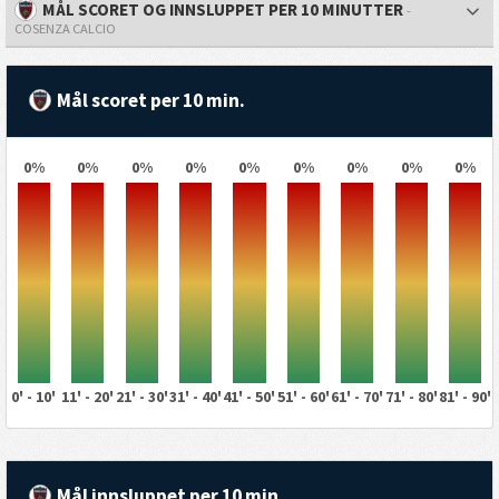
MÅL SCORET OG INNSLUPPET PER 10 MINUTTER
-
COSENZA CALCIO
Mål scoret per 10 min.
0%
0%
0%
0%
0%
0%
0%
0%
0%
0' - 10'
11' - 20'
21' - 30'
31' - 40'
41' - 50'
51' - 60'
61' - 70'
71' - 80'
81' - 90'
Mål innsluppet per 10 min.