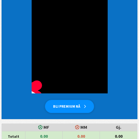
BLI PREMIUM NÅ
MF
MM
Gj.
0.00
0.00
0.00
Totalt