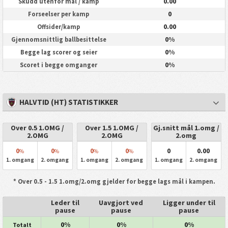
0.00
Skudd utenfor mål / kamp
0
Forseelser per kamp
0.00
Offsider/kamp
0%
Gjennomsnittlig ballbesittelse
0%
Begge lag scorer og seier
0%
Scoret i begge omganger
HALVTID (HT) STATISTIKKER
Over 0.5 1.OMG /
Over 1.5 1.OMG /
Gj.snitt mål 1.omg /
2.OMG
2.OMG
2.omg
0
0
0
0
0
0.00
%
%
%
%
1. omgang
2. omgang
1. omgang
2. omgang
1. omgang
2. omgang
* Over 0.5 - 1.5 1.omg/2.omg gjelder for begge lags mål i kampen.
Leder til
Uavgjort ved
Ligger under til
pause
pause
pause
0%
0%
0%
Totalt