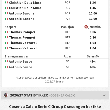
Christian Dalle Mura
1.36
FOR
Christian Dalle Mura
1.36
FOR
Antonio Barone
10.00
FOR
Antonio Barone
10.00
FOR
Keepere
Posisjon
/ 90 min.
Thomas Pompei
0.86
KEP
Thomas Pompei
0.86
KEP
Thomas Vettorel
1.04
KEP
Thomas Vettorel
1.04
KEP
Trener/manager
Alder
Seiers%
Antonio Busce
45
50
%
Antonio Busce
45
50
%
*
Cosenza Calcio
s spillerstall og statistikk er hentet fra sesongen
2026/27 Season
2026/27 STATISTIKKER
- COSENZA CALCIO
Cosenza Calcio Serie C Group C sesongen har ikke