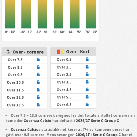
0' - 15'
16' - 30'
31' - 45'
46' - 60'
61' - 75'
76' - 90'
Over - Kort
Over - cornere
Over 0.5
Over 7.5
Over 1.5
Over 8.5
Over 2.5
Over 9.5
Over 3.5
Over 10.5
Over 4.5
Over 11.5
Over 5.5
Over 12.5
Over 6.5
Over 13.5
Over 7.5 ~ 13.5 cornere beregnes fra det totale antallet cornere i en
kamp der
Cosenza Calcio
har deltatt i
2026/27 Serie C Group C
Cosenza Calcio
s statistikk indikerer at ?% av kampene deres har
gått over 9.5 cornere. Mens sesongen
2026/27 i Serie C Group C
har et