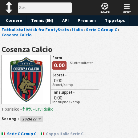
LIGAER
MENY
Cornere
Tennis (EN)
API
Premium
Tippetips
Fotballstatistikk fra FootyStats
›
Italia
›
Serie C Group C
›
Cosenza Calcio
Cosenza Calcio
Form
-
Sluttresultater
0.00
Scoret
-
0.00
Scoret/kamp
Innsluppet
-
0.00
Innslupne / kamp
0%
Tipsrisiko -
-
Lav Risiko
Sesong :
2026/27
Serie C Group C
Coppa Italia Serie C