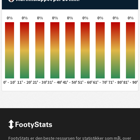
0%
0%
0%
0%
0%
0%
0%
0%
0%
0' - 10'
11' - 20'
21' - 30'
31' - 40'
41' - 50'
51' - 60'
61' - 70'
71' - 80'
81' - 90'
FootyStats er den beste ressursen for statistikker som mål, over