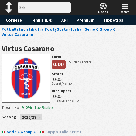
LIGAER
MENY
Cornere
Tennis (EN)
API
Premium
Tippetips
Fotballstatistikk fra FootyStats
›
Italia
›
Serie C Group C
›
Virtus Casarano
Virtus Casarano
Form
-
Sluttresultater
0.00
Scoret
-
0.00
Scoret/kamp
Innsluppet
-
0.00
Innslupne / kamp
0%
Tipsrisiko -
-
Lav Risiko
Sesong :
2026/27
Serie C Group C
Coppa Italia Serie C