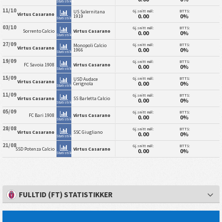
Statistikk
11/10
Gj.snitt mål:
BTTS:
US Salernitana
Virtus Casarano
0.00
0%
1919
Statistikk
03/10
Gj.snitt mål:
BTTS:
Sorrento Calcio
Virtus Casarano
0.00
0%
Statistikk
27/09
Gj.snitt mål:
BTTS:
Monopoli Calcio
Virtus Casarano
0.00
0%
1966
Statistikk
19/09
Gj.snitt mål:
BTTS:
FC Savoia 1908
Virtus Casarano
0.00
0%
Statistikk
15/09
Gj.snitt mål:
BTTS:
USD Audace
Virtus Casarano
0.00
0%
Cerignola
Statistikk
11/09
Gj.snitt mål:
BTTS:
Virtus Casarano
SS Barletta Calcio
0.00
0%
Statistikk
05/09
Gj.snitt mål:
BTTS:
FC Bari 1908
Virtus Casarano
0.00
0%
Statistikk
28/08
Gj.snitt mål:
BTTS:
Virtus Casarano
SSC Giugliano
0.00
0%
Statistikk
21/08
Gj.snitt mål:
BTTS:
SSD Potenza Calcio
Virtus Casarano
0.00
0%
Statistikk
FULLTID (FT) STATISTIKKER