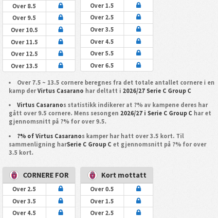
Over 1.5
Over 8.5
Over 2.5
Over 9.5
Over 3.5
Over 10.5
Over 4.5
Over 11.5
Over 5.5
Over 12.5
Over 6.5
Over 13.5
Over 7.5 ~ 13.5 cornere beregnes fra det totale antallet cornere i en
kamp der
Virtus Casarano
har deltatt i
2026/27 Serie C Group C
Virtus Casarano
s statistikk indikerer at ?% av kampene deres har
gått over 9.5 cornere. Mens sesongen
2026/27 i Serie C Group C
har et
gjennomsnitt på ?% for over 9.5.
?% of Virtus Casarano
s kamper har hatt over 3.5 kort. Til
sammenligning har
Serie C Group C
et gjennomsnitt på ?% for over
3.5 kort.
CORNERE FOR
Kort mottatt
Over 2.5
Over 0.5
Over 3.5
Over 1.5
Over 4.5
Over 2.5