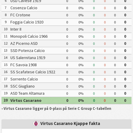
USD Cavese 1919
6
0
0%
0
0
0
0
Cosenza Calcio
7
0
0%
0
0
0
0
FC Crotone
8
0
0%
0
0
0
0
Foggia Calcio 1920
9
0
0%
0
0
0
0
Inter II
10
0
0%
0
0
0
0
Monopoli Calcio 1966
11
0
0%
0
0
0
0
AZ Picerno ASD
12
0
0%
0
0
0
0
SSD Potenza Calcio
13
0
0%
0
0
0
0
US Salernitana 1919
14
0
0%
0
0
0
0
FC Savoia 1908
15
0
0%
0
0
0
0
SS Scafatese Calcio 1922
16
0
0%
0
0
0
0
Sorrento Calcio
17
0
0%
0
0
0
0
SSC Giugliano
18
0
0%
0
0
0
0
ASD Team Altamura
19
0
0%
0
0
0
0
Virtus Casarano
20
0
0%
0
0
0
0
•
Virtus Casarano ligger på 0-plass på Serie C Group C-tabellen
Virtus Casarano Kjappe fakta