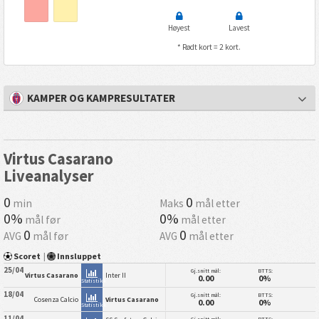
Høyest
Lavest
* Rødt kort = 2 kort.
KAMPER OG KAMPRESULTATER
Virtus Casarano
Liveanalyser
0
0
min
Maks
mål etter
0%
0%
mål før
mål etter
0
0
AVG
mål før
AVG
mål etter
Scoret
|
Innsluppet
25/04
Gj.snitt mål:
BTTS:
Virtus Casarano
Inter II
0.00
0%
Statistikk
18/04
Gj.snitt mål:
BTTS:
Cosenza Calcio
Virtus Casarano
0.00
0%
Statistikk
11/04
Gj.snitt mål:
BTTS: