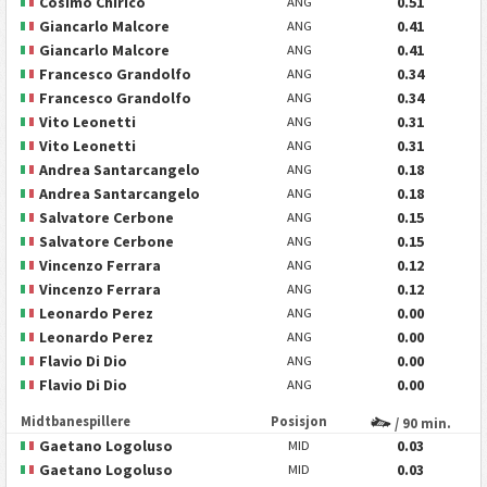
Cosimo Chiricò
0.51
ANG
Giancarlo Malcore
0.41
ANG
Giancarlo Malcore
0.41
ANG
Francesco Grandolfo
0.34
ANG
Francesco Grandolfo
0.34
ANG
Vito Leonetti
0.31
ANG
Vito Leonetti
0.31
ANG
Andrea Santarcangelo
0.18
ANG
Andrea Santarcangelo
0.18
ANG
Salvatore Cerbone
0.15
ANG
Salvatore Cerbone
0.15
ANG
Vincenzo Ferrara
0.12
ANG
Vincenzo Ferrara
0.12
ANG
Leonardo Perez
0.00
ANG
Leonardo Perez
0.00
ANG
Flavio Di Dio
0.00
ANG
Flavio Di Dio
0.00
ANG
Midtbanespillere
Posisjon
/ 90 min.
Gaetano Logoluso
0.03
MID
Gaetano Logoluso
0.03
MID