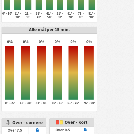
0' - 10'
11' -
21' -
31' -
41' -
51' -
61' -
71' -
81' -
20'
30'
40'
50'
60'
70'
80'
90'
Alle mål per 15 min.
0%
0%
0%
0%
0%
0%
0' - 15'
16' - 30'
31' - 45'
46' - 60'
61' - 75'
76' - 90'
Over - Kort
Over - cornere
Over 0.5
Over 7.5