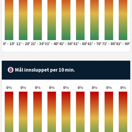
0' - 10'
11' - 20'
21' - 30'
31' - 40'
41' - 50'
51' - 60'
61' - 70'
71' - 80'
81' - 90'
Mål innsluppet per 10 min.
0%
0%
0%
0%
0%
0%
0%
0%
0%