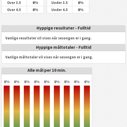
0%
0%
Over 3.5
Under 3.5
0%
0%
Over 4.5
Under 4.5
Hyppige resultater - Fulltid
Vanlige resultater vil vises når sesongen er i gang.
Hyppige måltotaler - Fulltid
Vanlige måltotaler vil vises når sesongen er i gang.
Alle mål per 10 min.
0%
0%
0%
0%
0%
0%
0%
0%
0%