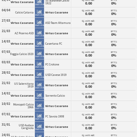
SS Scafatese Calcio
Virtus Casarano
0.00
0%
1922
Statistikk
04/04
Gj.snitt mål:
BTTS:
Calcio Catania
Virtus Casarano
0.00
0%
Statistikk
27/03
Gj.snitt mål:
BTTS:
Virtus Casarano
ASD Team Altamura
0.00
0%
Statistikk
21/03
Gj.snitt mål:
BTTS:
AZ Picerno ASD
Virtus Casarano
0.00
0%
Statistikk
14/03
Gj.snitt mål:
BTTS:
Virtus Casarano
Casertana FC
0.00
0%
Statistikk
07/03
Gj.snitt mål:
BTTS:
Foggia Calcio 1920
Virtus Casarano
0.00
0%
Statistikk
03/03
Gj.snitt mål:
BTTS:
Virtus Casarano
FC Crotone
0.00
0%
Statistikk
28/02
Gj.snitt mål:
BTTS:
Virtus Casarano
USD Cavese 1919
0.00
0%
Statistikk
21/02
Gj.snitt mål:
BTTS:
US Salernitana
Virtus Casarano
0.00
0%
1919
Statistikk
14/02
Gj.snitt mål:
BTTS:
Virtus Casarano
Sorrento Calcio
0.00
0%
Statistikk
10/02
Gj.snitt mål:
BTTS:
Monopoli Calcio
Virtus Casarano
0.00
0%
1966
Statistikk
07/02
Gj.snitt mål:
BTTS:
Virtus Casarano
FC Savoia 1908
0.00
0%
Statistikk
31/01
Gj.snitt mål:
BTTS:
USD Audace
Virtus Casarano
0.00
0%
Cerignola
Statistikk
24/01
Gj.snitt mål:
BTTS: