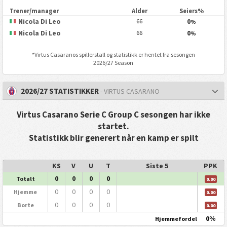
Trener/manager
Alder
Seiers%
Nicola Di Leo
0
66
%
Nicola Di Leo
0
66
%
*
Virtus Casarano
s spillerstall og statistikk er hentet fra sesongen
2026/27 Season
2026/27 STATISTIKKER
- VIRTUS CASARANO
Virtus Casarano Serie C Group C sesongen har ikke
startet.
Statistikk blir generert når en kamp er spilt
KS
V
U
T
Siste 5
PPK
0
0
0
0
Totalt
0.00
0
0
0
0
Hjemme
0.00
0
0
0
0
Borte
0.00
0%
Hjemmefordel