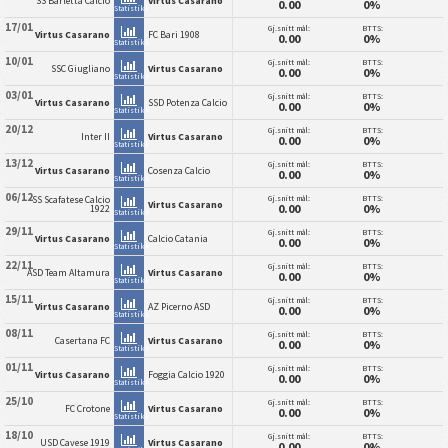
SS Barletta Calcio
Virtus Casarano
0.00
0%
Statistikk
17/01
Gj.snitt mål:
BTTS:
Virtus Casarano
FC Bari 1908
0.00
0%
Statistikk
10/01
Gj.snitt mål:
BTTS:
SSC Giugliano
Virtus Casarano
0.00
0%
Statistikk
03/01
Gj.snitt mål:
BTTS:
Virtus Casarano
SSD Potenza Calcio
0.00
0%
Statistikk
20/12
Gj.snitt mål:
BTTS:
Inter II
Virtus Casarano
0.00
0%
Statistikk
13/12
Gj.snitt mål:
BTTS:
Virtus Casarano
Cosenza Calcio
0.00
0%
Statistikk
06/12
Gj.snitt mål:
BTTS:
SS Scafatese Calcio
Virtus Casarano
0.00
0%
1922
Statistikk
29/11
Gj.snitt mål:
BTTS:
Virtus Casarano
Calcio Catania
0.00
0%
Statistikk
22/11
Gj.snitt mål:
BTTS:
ASD Team Altamura
Virtus Casarano
0.00
0%
Statistikk
15/11
Gj.snitt mål:
BTTS:
Virtus Casarano
AZ Picerno ASD
0.00
0%
Statistikk
08/11
Gj.snitt mål:
BTTS:
Casertana FC
Virtus Casarano
0.00
0%
Statistikk
01/11
Gj.snitt mål:
BTTS:
Virtus Casarano
Foggia Calcio 1920
0.00
0%
Statistikk
25/10
Gj.snitt mål:
BTTS:
FC Crotone
Virtus Casarano
0.00
0%
Statistikk
18/10
Gj.snitt mål:
BTTS:
USD Cavese 1919
Virtus Casarano
0.00
0%