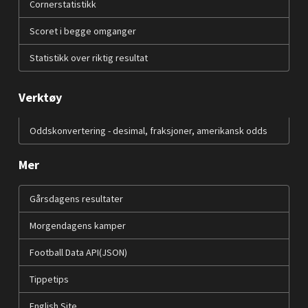
Cornerstatistikk
Scoret i begge omganger
Statistikk over riktig resultat
Verktøy
Oddskonvertering - desimal, fraksjoner, amerikansk odds
Mer
Gårsdagens resultater
Morgendagens kamper
Football Data API(JSON)
Tippetips
English Site