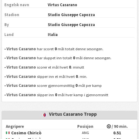
Engelsk navn
Virtus Casarano
Stadion
Stadio Giuseppe Capozza
By
Stadio Giuseppe Capozza
Land
Italia
0
•
Virtus Casarano
har scoret
mål totalt denne sesongen.
0
•
Virtus Casarano
har sluppet inn totalt
mål denne sesongen.
0
•
Virtus Casarano
scorer et mål hvert
. minutt
0
•
Virtus Casarano
slipper inn et mål hvert
. min.
0
•
Virtus Casarano
scorer gjennomsnittlig
mål per kamp
0
•
Virtus Casarano
slipper inn
mål hver kamp i gjennomsnitt
Virtus Casarano Tropp
Angripere
Posisjon
/ 90 min.
Cosimo Chiricò
0.51
ANG