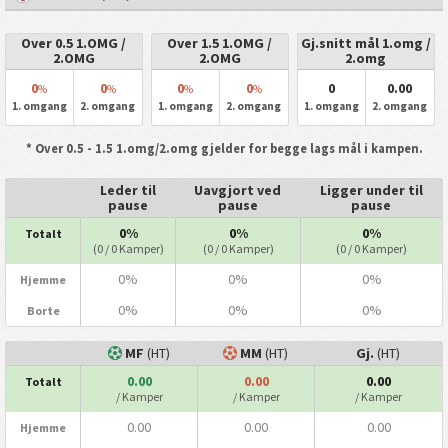
Over 0.5 1.OMG /
Over 1.5 1.OMG /
Gj.snitt mål 1.omg /
2.OMG
2.OMG
2.omg
0
0
0
0
0
0.00
%
%
%
%
1. omgang
2. omgang
1. omgang
2. omgang
1. omgang
2. omgang
* Over 0.5 - 1.5 1.omg/2.omg gjelder for begge lags mål i kampen.
Leder til
Uavgjort ved
Ligger under til
pause
pause
pause
0%
0%
0%
Totalt
(0 / 0 Kamper)
(0 / 0 Kamper)
(0 / 0 Kamper)
0%
0%
0%
Hjemme
0%
0%
0%
Borte
MF
(HT)
MM
(HT)
Gj.
(HT)
0.00
0.00
0.00
Totalt
/ Kamper
/ Kamper
/ Kamper
0.00
0.00
0.00
Hjemme