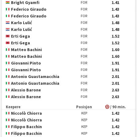
Bright Gyamfi
1.41
FOR
Federico Giraudo
1.43
FOR
Federico Giraudo
1.43
FOR
Karlo Lulić
1.48
FOR
Karlo Lulić
1.48
FOR
Erti Gega
1.52
FOR
Erti Gega
1.52
FOR
Matteo Bachini
1.60
FOR
Matteo Bachini
1.60
FOR
Giovanni Pinto
1.91
FOR
Giovanni Pinto
1.91
FOR
Antonio Guastamacchia
2.01
FOR
Antonio Guastamacchia
2.01
FOR
Alessio Barone
2.63
FOR
Alessio Barone
2.63
FOR
Keepere
Posisjon
/ 90 min.
Niccolò Chiorra
1.42
KEP
Niccolò Chiorra
1.42
KEP
Filippo Bacchin
1.42
KEP
Filippo Bacchin
1.42
KEP