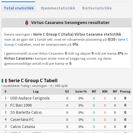
Total statistikk
Hjemmestatistikk
Bortestatistikk
Virtus Casarano Sesongens resultater
Denne sesongen i
Serie C Group C (Italia) Virtus Casarano statistikk
viser at de gjør det 1 totalt sett, med en nåværende plassering på
0/20
i
Serie C
Group C
-tabellen, med en seiersprosent på
0%
.
I gjennomsnitt scorer Virtus Casarano
0
mål og slipper
0
mål per kamp.
0%
av
Virtus Casarano
s kamper ender med at begge lag scorer, og deres
gjennomsnittlige antall mål per kamp er
0
.
Serie C Group C Tabell
I øyeblikket Tidlig i sesongen - 0 / 380 spilt
#
Lag
KS
Seier%
MF
MM
MF
Poeng
USD Audace Cerignola
1
0
0%
0
0
0
0
FC Bari 1908
2
0
0%
0
0
0
0
SS Barletta Calcio
3
0
0%
0
0
0
0
Casertana FC
4
0
0%
0
0
0
0
Calcio Catania
5
0
0%
0
0
0
0