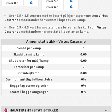
Over 5.5
Over 8.5
Over 6.5
Over 2.5 ~ 8.5 cornere mot er basert på hjørnesparkene som
Virtus
Casarano
s motstander har vunnet i løpet av en kamp.
Over 0.5 ~ 6.5 kort for motstandere beregnes fra kort som
Virtus
Casarano
s motstandere har mottatt i løpet av en kamp.
Annen statistikk - Virtus Casarano
0
Skudd per kamp
0.00
Skudd på mål / kamp
0.00
Skudd utenfor mål / kamp
0
Forseelser per kamp
0.00
Offsider/kamp
0%
Gjennomsnittlig ballbesittelse
0%
Begge lag scorer og seier
0%
Scoret i begge omganger
HALVTID (HT) STATISTIKKER