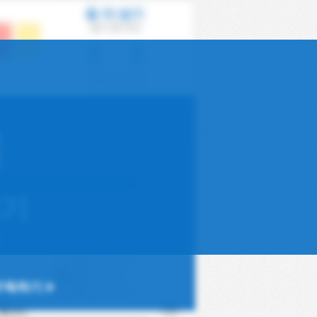
더 보기
경기 당 카드
최고
최저
* 레드 카드 = 두장
골
FT
보기
60'
75'
51%
후반전
0
최대
골 이후에
0%
골 이후에
엄 구독하기
0
평균
골 이후에
종합
실점