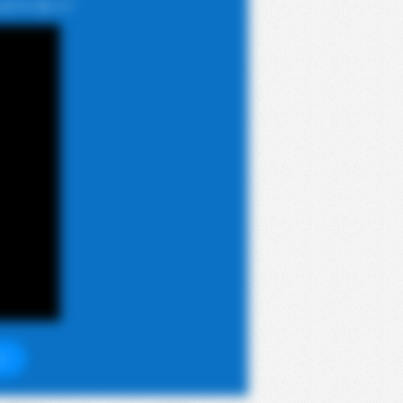
 받아야 합니다'