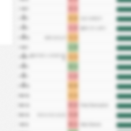
2 - 1
11월29
일
2 - 2
포곤 슈체친 II
11월22
일
1 - 2
플로니아 스로다
11월16
일
1 - 1
레흐 포즈난 II
11월9일
1 - 0
10월31
일
블리키트니 스타르가르
1 - 1
10월25
트
일
0 - 1
10월18
일
1 - 2
10월11
일
0 - 0
10월4일
1 - 1
9월28일
0 - 2
Flota Świnoujście
9월21일
3 - 0
자비샤 비드고슈츠
9월12일
0 - 1
Wda Świecie
9월7일