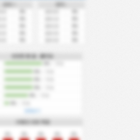
오버 +
언더 -
0%
0%
0.5
언더 0.5
0%
0%
1.5
언더 1.5
0%
0%
2.5
언더 2.5
0%
0%
3.5
언더 3.5
0%
0%
4.5
언더 4.5
빈번한 총 골 - 풀타임
0%
/
0
회
0%
/
0
회
0%
/
0
회
0%
/
0
회
0%
/
0
회
0%
/
0
회
전체보기
15분간 모든 득점
0%
0%
0%
0%
0%