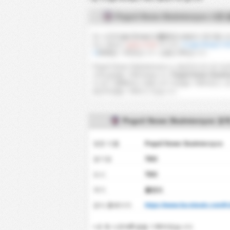
Rewalskie Rewal
Pogoń Nowe Skalmierzyce 시즌
현 시즌
3 Liga Group 2 (폴란드) stats
의 통계를 보
먼스 랭킹이
실망스러운
위 이며,
3 Liga Group 
서
0/18
을 기록중입니다. 승률은
0%
입니다.
Pogoń Nowe Skalmierzyce 는 평균적으로 경기당
과
0
실점을 기록하였습니다.
Pogoń Nowe Skalmi
의 경기 중
0%
에서 양팀 모두 득점을 기록하였고, 
평균
0
골을 기록하고 있습니다.
Pogoń Nowe Skalmierzyce 요
영문 이름
Pogoń Nowe Skalmierzyce
경기장
TBD
도시
TBD
국가
폴란드
공식 홈페이지
https://www.facebook.com/
0
•
은 현 시즌에
골을 기록하였습니다.