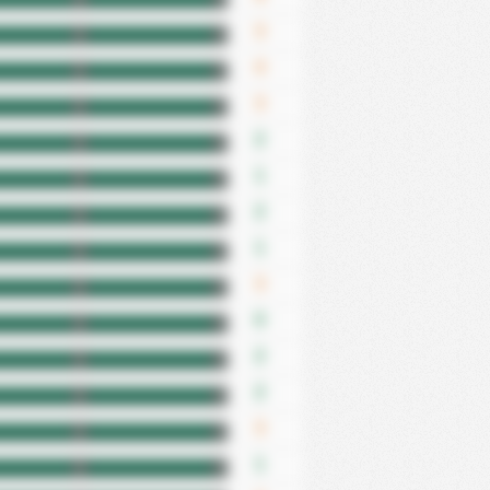
3
HT
FT
4
HT
FT
3
HT
FT
2
HT
FT
1
HT
FT
2
HT
FT
1
HT
FT
3
HT
FT
0
HT
FT
2
HT
FT
2
HT
FT
3
HT
FT
1
HT
FT