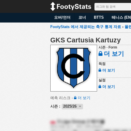
오버/언더
코너
BTTS
테니스 (EN
FootyStats 에서 제공되는 축구 통계 자료
›
폴
GKS Cartusia Kartuzy
시즌
-
Form
더 보기
득점
더 보기
실점
더 보기
예측 리스크 -
더 보기
시즌 :
2025/26
3 Liga Group 2 테이블
현재 최종 경기 - 305 / 306 played