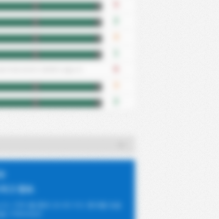
5
HT
FT
2
HT
FT
4
HT
FT
1
HT
FT
6
*골 타이밍 데이터가 존재하지 않습니다
3
HT
FT
2
HT
FT
!
리그 정보.
. CSV 를 통해 코너와 카드 통계를 얻을
미엄을 구독하세요!