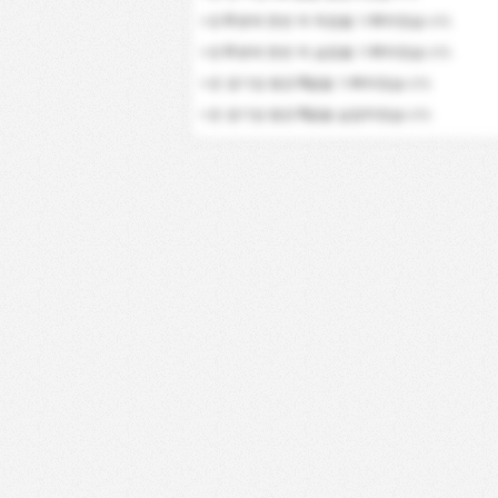
0
•
은
분에 한번 씩 득점을 기록하였습니다.
0
•
은
분에 한번 씩 실점을 기록하였습니다.
0
•
은 경기당 평균
골을 기록하였습니다.
0
•
은 경기당 평균
골을 실점하였습니다.