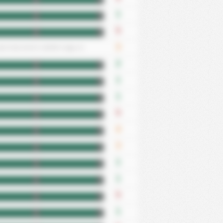
1
HT
FT
5
HT
FT
3
*골 타이밍 데이터가 존재하지 않습니다
2
HT
FT
1
HT
FT
1
HT
FT
5
HT
FT
4
HT
FT
3
HT
FT
1
HT
FT
1
HT
FT
5
HT
FT
1
HT
FT