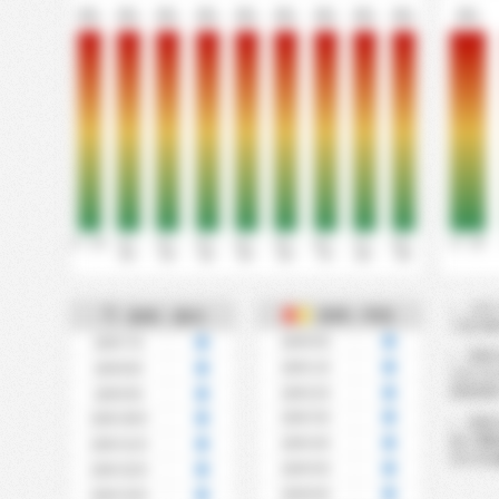
0%
0%
0%
0%
0%
0%
0%
0%
0%
0%
0' - 10'
11' -
21' -
31' -
41' -
51' -
61' -
71' -
81' -
0' - 15'
20'
30'
40'
50'
60'
70'
80'
90'
오버 
오버 - 카드
오버 - 코너
가한
GK
오버 0.5
오버 7.5
GKS 
오버 1.5
오버 8.5
오버 코너
2025/
오버 2.5
오버 9.5
오버 3.5
오버 10.5
GKS 
로 기록
오버 4.5
오버 11.5
3.5 
오버 5.5
오버 12.5
오버 6.5
오버 13.5