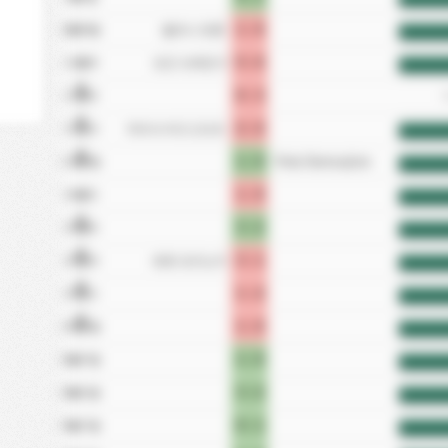
1 - 0
엘라나 토룬
2월28일
5 - 0
포곤 슈체친 II
11월30
일
0 - 3
11월22
일
2 - 0
자비샤 비드고슈츠
11월14
일
1 - 0
Flota Świnoujście
11월8일
1 - 0
10월31
일
3 - 2
10월26
일
3 - 1
레흐 포즈난 II
10월18
일
1 - 2
10월11
일
1 - 0
10월4일
1 - 0
9월27일
3 - 2
9월21일
0 - 1
9월17일