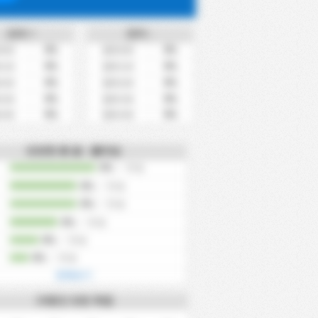
오버 +
언더 -
0%
0%
0.5
언더 0.5
0%
0%
1.5
언더 1.5
0%
0%
2.5
언더 2.5
0%
0%
3.5
언더 3.5
0%
0%
4.5
언더 4.5
빈번한 총 골 - 풀타임
0%
/
0
회
0%
/
0
회
0%
/
0
회
0%
/
0
회
0%
/
0
회
0%
/
0
회
전체보기
15분간 모든 득점