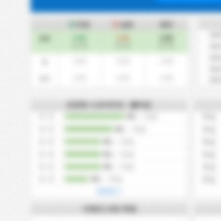
득점
실점
평균
오버 
0.00
0.00
0.00
전체
경기당
경기당
경기당
오버 
오버 
0.00
0.00
0.00
홈
오버 
0.00
0.00
0.00
원정
오버 
빈번한 스코어라인 - 풀타임
0 - 0
0%
/
0
0
골
회
0 - 0
0%
/
0
0
골
회
0 - 0
0%
/
0
0
골
회
0 - 0
0%
/
0
0
골
회
0 - 0
0%
/
0
0
골
회
0 - 0
0%
/
0
0
골
회
전체보기
10분간 모든 득점