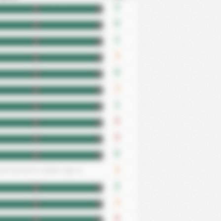
2
HT
FT
0
HT
FT
1
HT
FT
3
HT
FT
0
HT
FT
3
HT
FT
1
HT
FT
5
HT
FT
5
HT
FT
0
HT
FT
3
*골 타이밍 데이터가 존재하지 않습니다
2
HT
FT
3
HT
FT
5
HT
FT