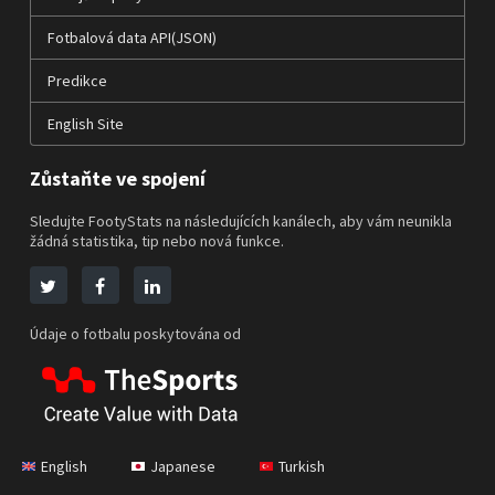
Fotbalová data API(JSON)
Predikce
English Site
Zůstaňte ve spojení
Sledujte FootyStats na následujících kanálech, aby vám neunikla
žádná statistika, tip nebo nová funkce.
Údaje o fotbalu poskytována od
English
Japanese
Turkish