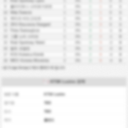
Klub Sportowy Lipno
8
1
0%
1
1
0
1
Stęszew
블리키트니 스타르가르트
9
1
0%
1
1
0
1
Wda Świecie
10
1
0%
1
1
0
1
케미크 비드고슈츠
11
1
0%
3
3
0
1
ZKS Kluczevia Stargard
12
1
0%
3
3
0
1
Flota Świnoujście
13
1
0%
0
1
-1
0
그롬 노비 스타브
14
1
0%
2
3
-1
0
Klub Sportowy Noteć
15
1
0%
3
5
-2
0
Czarnków
발트 코잘린
16
1
0%
0
3
-3
0
KSS Kotwica Kórnik
17
1
0%
2
6
-4
0
MKS Victoria Września
18
2
0%
2
6
-4
0
•
은 3 Liga Group 2 에서 현재 0 위 입니다
KTSK Luzino 요약
영문 이름
KTSK Luzino
경기장
TBD
도시
TBD
국가
폴란드