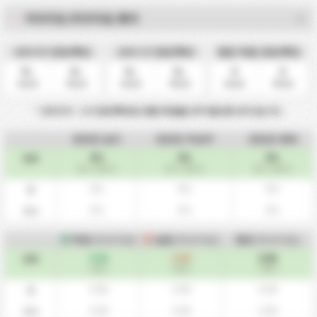
하프타임 (하프타임) 통계
오버 0.5 전반/후반
오버 1.5 전반/후반
평균 득점 전반/후반
0
0
0
0
0
0
%
%
%
%
전반전
후반전
전반전
후반전
전반전
후반전
* 오버 0.5 ~ 1.5 전반/후반은 양팀 득점을 모두 합산한 숫자 입니다.
전반전 승리
전반전 무승무
전반전 패배
0%
0%
0%
전체
(0 / 1 경기)
(0 / 1 경기)
(0 / 1 경기)
0%
0%
0%
홈
0%
0%
0%
원정
득점
(하프타임)
실점
(하프타임)
평균
(하프타임)
0.00
0.00
0.00
전체
/ 경기
/ 경기
/ 경기
0.00
0.00
0.00
홈
0.00
0.00
0.00
원정