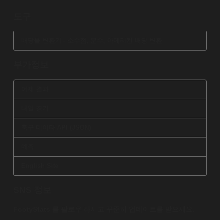
도구
배당율 변환기 - 소수점, 분수, 아메리칸 배당 변환
부가정보
어제 결과
내일 경기
축구 데이타 API (JSON)
예측
English Site
SNS 정보
FootyStats 를 팔로우 하시고 꾸준히 업데이트를 받으세요.