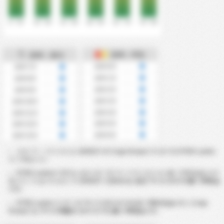
0' - 15'
16' - 30'
31' - 45'
46' - 60'
61' - 75'
76' - 90'
오버 - 카드
오버 - 코너
오버 0.5
오버 7.5
오버 1.5
오버 8.5
오버 2.5
오버 9.5
오버 3.5
오버 10.5
오버 4.5
오버 11.5
오버 5.5
오버 12.5
오버 6.5
오버 13.5
오버 7.5 ~ 13.5 코너는
2026/27 of 3 Liga Group 2
에 참가한
KTSK Luzino
의 기록입니다.
KTSK Luzino
의 통계는 팀의 경기 중 ?% 가 9.5 오버 코너를 기록했음을 보여
줍니다. 3 Liga Group 2 의
2026/27 시즌에서는 평균 ?% 의 오버 9.5를 기록했습
니다.
KTSK Luzino
의 경기 중
?% 가 오버 3.5 카드로 기록되었습니다. ,
3 Liga
Group 2
는 ?% 의 확률로 오버 3.5 카드를 기록했습니다.