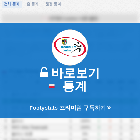
전체 통계
홈 통계
원정 통계
KTSK Luzino 시즌 결과
현 시즌
3 Liga Group 2 (폴란드) stats
의 통계를 보면, 퍼포먼스 랭킹이
최고
위
이며,
3 Liga Group 2 테이블에서
0/18
을 기록중입니다. 승률은
0%
입니다.
KTSK Luzino 는 평균적으로 경기당
0
득점과
0
실점을 기록하였습니다.
KTSK
Luzino
의 경기 중
0%
에서 양팀 모두 득점을 기록하였고, 경기 당 평균
0
골을 기
록하고 있습니다.
바로보기
3 Liga Group 2 테이블
현재 시즌 초반 - 10 / 306 played
통계
#
팀
경기
승률%
득점
실점
골득
승점
실
플로니아 스로다
1
2
100%
4
0
4
6
KTSK Luzino
2
1
100%
6
2
4
3
Footystats 프리미엄 구독하기
레흐 포즈난 II
3
1
100%
5
2
3
3
KS Gedania Gdańsk
4
1
100%
5
3
2
3
칼리시
5
1
100%
1
0
1
3
SKS Unia Swarzędz
6
1
100%
3
2
1
3
엘라나 토룬
7
1
0%
1
1
0
1