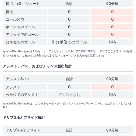
得点、xG、シュート
合計
90分毎
0
0
得点
0
0
ゴール関与
0
0
ホームでのゴール
0
0
アウェイでのゴール
0 分単位でのゴール
N/A
分単位でのゴール
Ignacio Díaz Barragánはテルセーラ・ディビシオン - グループ7 2021/2022シーズンでここまでゴールを決
めていません。これからの試合でどのようなパフォーマンスを見せるか注目ですね！
アシスト、パス、およびチャンス創出統計
アシスト&パス
合計
90分毎
0
0
アシスト
N/A
分単位でのアシスト
アシストなし
Ignacio Díaz Barragánは、このテルセーラ・ディビシオン - グループ7シーズン中、まだアシストしていま
せん。
ドリブル&オフサイド統計
ドリブル&オフサイド
合計
90分毎