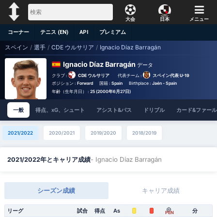
大会
日本
メニュー
コーナー
テニス (EN)
API
プレミアム
スペイン
/
選手
/
CDE ウルサリア
/
Ignacio Díaz Barragán
Ignacio Díaz Barragán
データ
クラブ :
CDE ウルサリア
代表チーム :
スペイン代表 U-19
ポジション :
Forward
国籍 :
Spain
Birthplace :
Jaén - Spain
年齢（生年月日） :
25 (2000年6月27日)
一般
得点、xG、シュート
アシスト&パス
ドリブル
カード&ファール
2021/2022
2020/2021
2019/2020
2018/2019
- Ignacio Díaz Barragán
2021/2022年とキャリア成績
シーズン成績
キャリア成績
リーグ
試合
得点
As
分
PEN