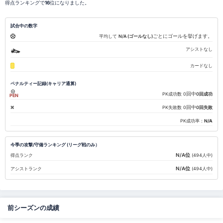
得点ランキングで
16
位になりました。
試合中の数字
ごとにゴールを挙げます。
平均して
N/A (ゴールなし)
アシストなし
カードなし
ペナルティー記録(キャリア通算)
回中
PK成功数
0
0回成功
PEN
回中
PK失敗数
0
0回失敗
PK成功率：
N/A
今季の攻撃/守備ランキング (リーグ戦のみ）
N/A位
得点ランク
(494人中)
N/A位
アシストランク
(494人中)
前シーズンの成績