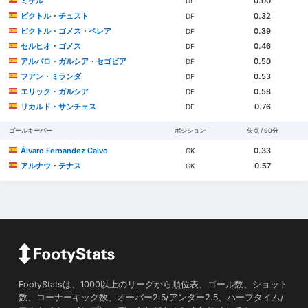
ミゲル
0.00
DF
ビクトル・チュスト
0.32
DF
ビクトル・ゴメス・ペレア
0.39
DF
セルヒオ・ゴメス
0.46
DF
アルバロ・ガルシア・セゴビア
0.50
DF
フアン・ミランダ
0.53
DF
エリック・ガルシア
0.58
DF
リカルド・サンチェス
0.76
DF
ゴールキーパー
ポジション
失点 / 90分
Álvaro Fernández Calvo
0.33
GK
アルナウ・テナス
0.57
GK
FootyStatsは、1000以上のリーグから順位表、ゴール数、ショット
数、コーナーキック数、オーバー2.5/アンダー2.5、ハーフタイム/