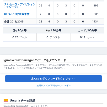
テルセーラ・ディビシオン
26
4
0
3
0
0
1396'
- グループ6
UEFA U19欧州選手権
2
0
0
0
0
0
38'
合計 2018/2019
28
4
0
3
0
0
1434'
/ 90分毎
/ 90分毎
カード / 90分毎
0.26
ゴール
0
アシスト
0.19
カード
Ignacio Díaz Barragánのデータをダウンロード
Ignacio Díaz Barragánの選手データを2019シーズンから2021/2022シーズンまでの全データをダウンロ
ードしよう。(シーズン全記録とシーズン平均記録を含みます。)
CSVをダウンロード(1クレジット）
無料サンプルCSVをダウンロード »
Ursaria チーム詳細
Ignacio Díaz Barragánのチームメイト(クラブ)