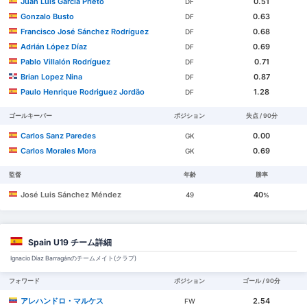
Juan Luis García Prieto
0.51
DF
Gonzalo Busto
0.63
DF
Francisco José Sánchez Rodríguez
0.68
DF
Adrián López Díaz
0.69
DF
Pablo Villalón Rodríguez
0.71
DF
Brian Lopez Nina
0.87
DF
Paulo Henrique Rodriguez Jordäo
1.28
DF
ゴールキーパー
ポジション
失点 / 90分
Carlos Sanz Paredes
0.00
GK
Carlos Morales Mora
0.69
GK
監督
年齢
勝率
José Luis Sánchez Méndez
40
49
%
Spain U19 チーム詳細
Ignacio Díaz Barragánのチームメイト(クラブ)
フォワード
ポジション
ゴール / 90分
アレハンドロ・マルケス
2.54
FW