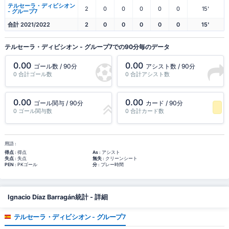
テルセーラ・ディビシオン
2
0
0
0
0
0
15'
- グループ7
合計 2021/2022
2
0
0
0
0
0
15'
テルセーラ・ディビシオン - グループ7での90分毎のデータ
0.00
0.00
ゴール数 / 90分
アシスト数 / 90分
0 合計ゴール数
0 合計アシスト数
0.00
0.00
ゴール関与 / 90分
カード / 90分
0 ゴール関与数
0 合計カード数
-1 パーセンタイル
用語 :
得点
: 得点
As
: アシスト
失点
: 失点
無失
: クリーンシート
PEN
: PKゴール
分
: プレー時間
Ignacio Díaz Barragán統計 - 詳細
テルセーラ・ディビシオン - グループ7