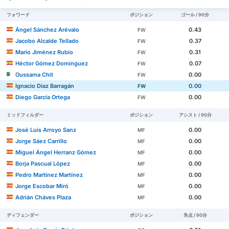
フォワード
ポジション
ゴール / 90分
Ángel Sánchez Arévalo
0.43
FW
Jacobo Alcalde Tellado
0.37
FW
Mario Jiménez Rubio
0.31
FW
Héctor Gómez Domínguez
0.07
FW
Oussama Chit
0.00
FW
Ignacio Díaz Barragán
0.00
FW
Diego García Ortega
0.00
FW
ミッドフィルダー
ポジション
アシスト / 90分
José Luis Arroyo Sanz
0.00
MF
Jorge Sáez Carrillo
0.00
MF
Miguel Ángel Herranz Gómez
0.00
MF
Borja Pascual López
0.00
MF
Pedro Martínez Martínez
0.00
MF
Jorge Escobar Miró
0.00
MF
Adrián Cháves Plaza
0.00
MF
ディフェンダー
ポジション
失点 / 90分