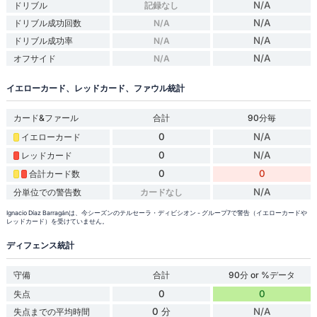
N/A
ドリブル
記録なし
N/A
ドリブル成功回数
N/A
N/A
ドリブル成功率
N/A
N/A
オフサイド
N/A
イエローカード、レッドカード、ファウル統計
カード&ファール
合計
90分毎
0
N/A
イエローカード
0
N/A
レッドカード
0
0
合計カード数
N/A
分単位での警告数
カードなし
Ignacio Díaz Barragánは、今シーズンのテルセーラ・ディビシオン - グループ7で警告（イエローカードや
レッドカード）を受けていません。
ディフェンス統計
守備
合計
90分 or %データ
0
0
失点
0 分
N/A
失点までの平均時間