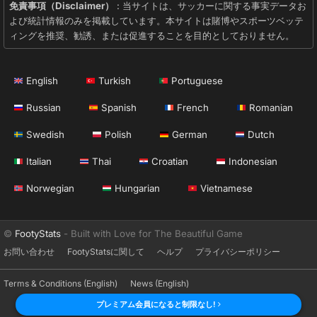
免責事項（Disclaimer）
: 当サイトは、サッカーに関する事実データお
よび統計情報のみを掲載しています。本サイトは賭博やスポーツベッテ
ィングを推奨、勧誘、または促進することを目的としておりません。
English
Turkish
Portuguese
Russian
Spanish
French
Romanian
Swedish
Polish
German
Dutch
Italian
Thai
Croatian
Indonesian
Norwegian
Hungarian
Vietnamese
©
FootyStats
- Built with Love for The Beautiful Game
お問い合わせ
FootyStatsに関して
ヘルプ
プライバシーポリシー
Terms & Conditions (English)
News (English)
プレミアム会員になると制限なし!