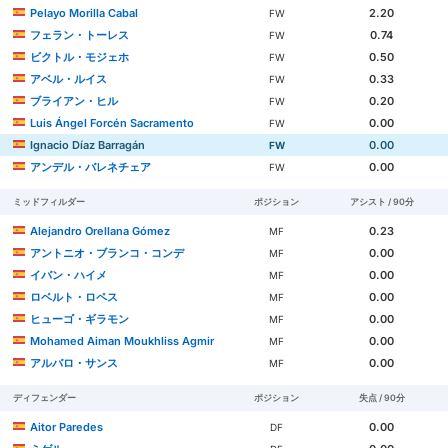
Pelayo Morilla Cabal
2.20
FW
フェラン・トーレス
0.74
FW
ビクトル・モジェホ
0.50
FW
アベル・ルイス
0.33
FW
ブライアン・ヒル
0.20
FW
Luis Ángel Forcén Sacramento
0.00
FW
Ignacio Díaz Barragán
0.00
FW
アンデル・バレネチェア
0.00
FW
ミッドフィルダー
ポジション
アシスト / 90分
Alejandro Orellana Gómez
0.23
MF
アントニオ・ブランコ・コンデ
0.00
MF
イバン・ハイメ
0.00
MF
ロベルト・ロペス
0.00
MF
ヒューゴ・ギラモン
0.00
MF
Mohamed Aiman Moukhliss Agmir
0.00
MF
アルバロ・サンス
0.00
MF
ディフェンダー
ポジション
失点 / 90分
Aitor Paredes
0.00
DF