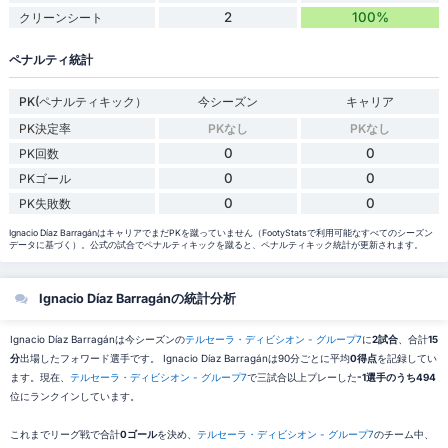
2
100%
クリーンシート
ペナルティ統計
PK(ペナルティキック）
今シーズン
キャリア
PK決定率
PKなし
PKなし
0
0
PK回数
0
0
PKゴール
0
0
PK失敗数
Ignacio Díaz BarragánはキャリアでまだPKを蹴っていません（FootyStatsで利用可能なすべてのシーズン
データに基づく）。公式の試合でペナルティキックを蹴ると、ペナルティキック統計が更新されます。
Ignacio Díaz Barragánの統計分析
Ignacio Díaz Barragánは今シーズンの
テルセーラ・ディビシオン - グループ7
に
2試合
、合計
15
分
出場したフォワード選手です。 Ignacio Díaz Barragánは90分ごとに平均
0得点
を記録してい
ます。現在、
テルセーラ・ディビシオン - グループ7
で三試合以上プレーした
-1選手のうち494
位にランクインしています。
これまでリーグ戦で合計
0ゴール
を決め、
テルセーラ・ディビシオン - グループ7
のチーム中、