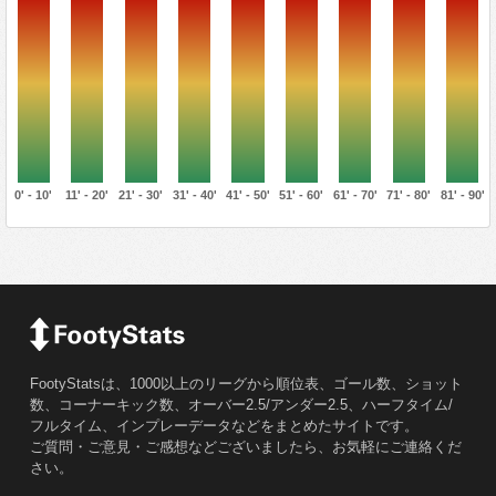
0' - 10'
11' - 20'
21' - 30'
31' - 40'
41' - 50'
51' - 60'
61' - 70'
71' - 80'
81' - 90'
FootyStatsは、1000以上のリーグから順位表、ゴール数、ショット
数、コーナーキック数、オーバー2.5/アンダー2.5、ハーフタイム/
フルタイム、インプレーデータなどをまとめたサイトです。
ご質問・ご意見・ご感想などございましたら、お気軽にご連絡くだ
さい。