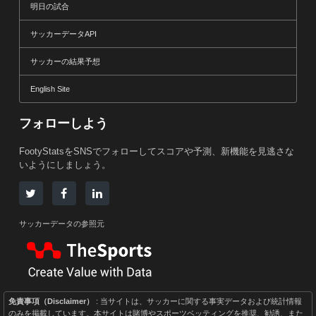
明日の試合
サッカーデータAPI
サッカーの結果予想
English Site
フォローしよう
FootyStatsをSNSでフォローしてスコアや予測、新機能を見逃さな
いようにしましょう。
サッカーデータの参照元
免責事項（Disclaimer）
: 当サイトは、サッカーに関する事実データおよび統計情報
のみを掲載しています。本サイトは賭博やスポーツベッティングを推奨、勧誘、また