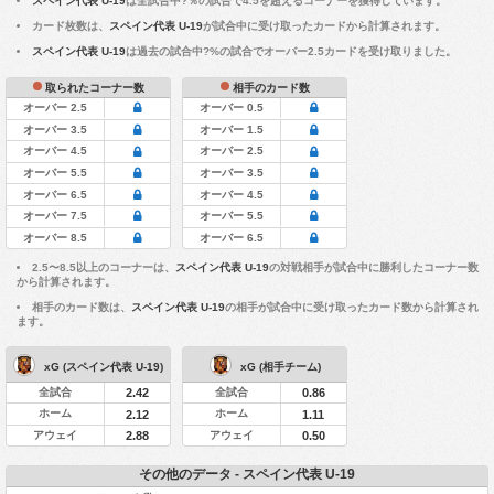
スペイン代表 U-19
は全試合中?％の試合で4.5を超えるコーナーを獲得しています。
カード枚数は、
スペイン代表 U-19
が試合中に受け取ったカードから計算されます。
スペイン代表 U-19
は過去の試合中?%の試合でオーバー2.5カードを受け取りました。
取られたコーナー数
相手のカード数
オーバー 2.5
オーバー 0.5
オーバー 3.5
オーバー 1.5
オーバー 4.5
オーバー 2.5
オーバー 5.5
オーバー 3.5
オーバー 6.5
オーバー 4.5
オーバー 7.5
オーバー 5.5
オーバー 8.5
オーバー 6.5
2.5〜8.5以上のコーナーは、
スペイン代表 U-19
の対戦相手が試合中に勝利したコーナー数
から計算されます。
相手のカード数は、
スペイン代表 U-19
の相手が試合中に受け取ったカード数から計算され
ます。
xG (スペイン代表 U-19)
xG (相手チーム)
全試合
全試合
2.42
0.86
ホーム
ホーム
2.12
1.11
アウェイ
アウェイ
2.88
0.50
その他のデータ - スペイン代表 U-19