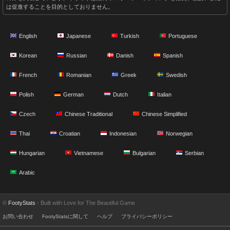
は促進することを目的としておりません。
English
Japanese
Turkish
Portuguese
Korean
Russian
Danish
Spanish
French
Romanian
Greek
Swedish
Polish
German
Dutch
Italian
Czech
Chinese Traditional
Chinese Simplified
Thai
Croatian
Indonesian
Norwegian
Hungarian
Vietnamese
Bulgarian
Serbian
Arabic
©
FootyStats
- Built with Love for The Beautiful Game
お問い合わせ
FootyStatsに関して
ヘルプ
プライバシーポリシー