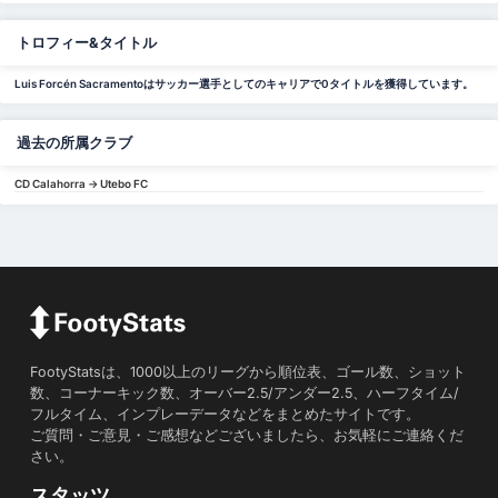
トロフィー&タイトル
Luis Forcén Sacramentoはサッカー選手としてのキャリアで0タイトルを獲得しています。
過去の所属クラブ
CD Calahorra -> Utebo FC
FootyStatsは、1000以上のリーグから順位表、ゴール数、ショット
数、コーナーキック数、オーバー2.5/アンダー2.5、ハーフタイム/
フルタイム、インプレーデータなどをまとめたサイトです。
ご質問・ご意見・ご感想などございましたら、お気軽にご連絡くだ
さい。
スタッツ