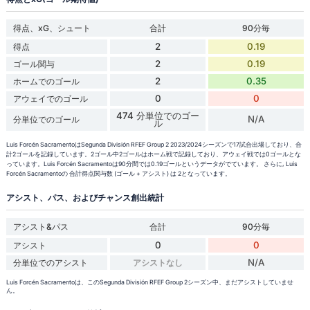
得点、xG、シュート
合計
90分毎
2
0.19
得点
2
0.19
ゴール関与
2
0.35
ホームでのゴール
0
0
アウェイでのゴール
474 分単位でのゴー
N/A
分単位でのゴール
ル
Luis Forcén SacramentoはSegunda División RFEF Group 2 2023/2024シーズンで17試合出場しており、合
計2ゴールを記録しています。2ゴール中2ゴールはホーム戦で記録しており、アウェイ戦では0ゴールとな
っています。Luis Forcén Sacramentoは90分間では0.19ゴールというデータがでています。 さらに, Luis
Forcén Sacramentoの 合計得点関与数 (ゴール + アシスト) は 2となっています。
アシスト、パス、およびチャンス創出統計
アシスト&パス
合計
90分毎
0
0
アシスト
N/A
分単位でのアシスト
アシストなし
Luis Forcén Sacramentoは、このSegunda División RFEF Group 2シーズン中、まだアシストしていませ
ん。