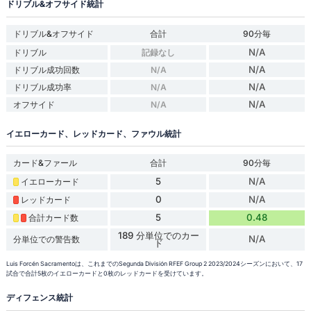
ドリブル&オフサイド統計
ドリブル&オフサイド
合計
90分毎
N/A
ドリブル
記録なし
N/A
ドリブル成功回数
N/A
N/A
ドリブル成功率
N/A
N/A
オフサイド
N/A
イエローカード、レッドカード、ファウル統計
カード&ファール
合計
90分毎
5
N/A
イエローカード
0
N/A
レッドカード
5
0.48
合計カード数
189 分単位でのカー
N/A
分単位での警告数
ド
Luis Forcén Sacramentoは、これまでのSegunda División RFEF Group 2 2023/2024シーズンにおいて、17
試合で合計5枚のイエローカードと0枚のレッドカードを受けています。
ディフェンス統計