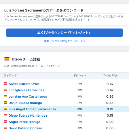
Luis Forcén Sacramentoのデータをダウンロード
Luis Forcén Sacramentoの選手データを2017/2018シーズンから2023/2024シーズンまでの全データを
ダウンロードしよう。(シーズン全記録とシーズン平均記録を含みます。)
CSVをダウンロード(1クレジット）
無料サンプルCSVをダウンロード »
Utebo チーム詳細
Luis Forcén Sacramentoのチームメイト(クラブ)
フォワード
ポジション
ゴール / 90分
Álvaro Barrero Ortas
0.67
FW
Eric Iglesias Fernández
0.47
FW
Jonatan Aso Castellanos
0.36
FW
Daniel Rueda Bodega
0.33
FW
Luis Ángel Forcén Sacramento
0.19
FW
Diego Suárez Hernández
0.15
FW
Angel Pérez Hidalgo
0.09
FW
David Ballarín Correas
0.00
FW