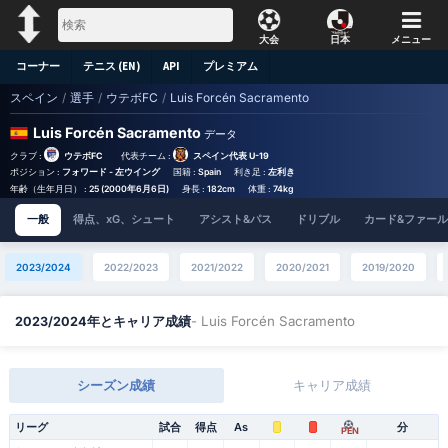
大会
日本
メニュー
コーナー
テニス (EN)
API
プレミアム
スペイン
/
選手
/
ウテボFC
/
Luis Forcén Sacramento
Luis Forcén Sacramento
データ
クラブ :
ウテボFC
代表チーム :
スペイン代表 U-19
ポジション :
フォワード - 左ウイング
国籍 :
Spain
利き足 :
左利き
年齢（生年月日） :
25 (2000年6月6日)
身長 :
182cm
体重 :
74kg
一般
得点、xG、シュート
アシスト&パス
ドリブル
カード&ファール
2023/2024
2022/2023
2021/2022
2020/2021
2019/2020
- Luis Forcén Sacramento
2023/2024年とキャリア成績
シーズン成績
キャリア成績
リーグ
試合
得点
As
分
PEN