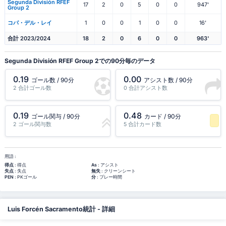
Segunda División RFEF
17
2
0
5
0
0
947'
Group 2
コパ・デル・レイ
1
0
0
1
0
0
16'
合計 2023/2024
18
2
0
6
0
0
963'
Segunda División RFEF Group 2での90分毎のデータ
0.19
0.00
ゴール数 / 90分
アシスト数 / 90分
2 合計ゴール数
0 合計アシスト数
0.19
0.48
ゴール関与 / 90分
カード / 90分
2 ゴール関与数
5 合計カード数
-1 パーセンタイル
用語 :
得点
: 得点
As
: アシスト
失点
: 失点
無失
: クリーンシート
PEN
: PKゴール
分
: プレー時間
Luis Forcén Sacramento統計 - 詳細