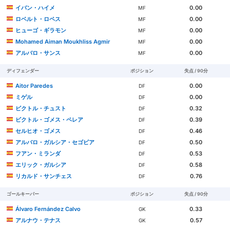
イバン・ハイメ
0.00
MF
ロベルト・ロペス
0.00
MF
ヒューゴ・ギラモン
0.00
MF
Mohamed Aiman Moukhliss Agmir
0.00
MF
アルバロ・サンス
0.00
MF
ディフェンダー
ポジション
失点 / 90分
Aitor Paredes
0.00
DF
ミゲル
0.00
DF
ビクトル・チュスト
0.32
DF
ビクトル・ゴメス・ペレア
0.39
DF
セルヒオ・ゴメス
0.46
DF
アルバロ・ガルシア・セゴビア
0.50
DF
フアン・ミランダ
0.53
DF
エリック・ガルシア
0.58
DF
リカルド・サンチェス
0.76
DF
ゴールキーパー
ポジション
失点 / 90分
Álvaro Fernández Calvo
0.33
GK
アルナウ・テナス
0.57
GK