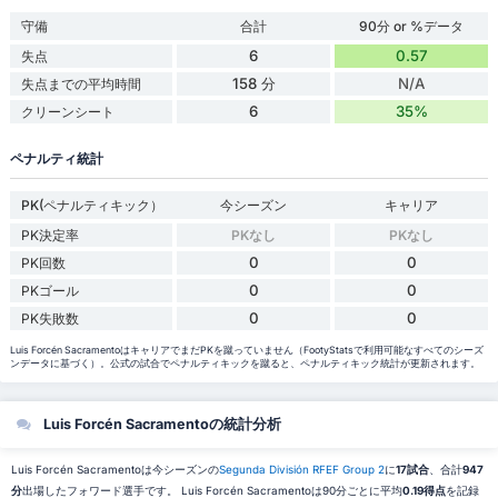
守備
合計
90分 or %データ
6
0.57
失点
158 分
N/A
失点までの平均時間
6
35%
クリーンシート
ペナルティ統計
PK(ペナルティキック）
今シーズン
キャリア
PK決定率
PKなし
PKなし
0
0
PK回数
0
0
PKゴール
0
0
PK失敗数
Luis Forcén SacramentoはキャリアでまだPKを蹴っていません（FootyStatsで利用可能なすべてのシーズ
ンデータに基づく）。公式の試合でペナルティキックを蹴ると、ペナルティキック統計が更新されます。
Luis Forcén Sacramentoの統計分析
Luis Forcén Sacramentoは今シーズンの
Segunda División RFEF Group 2
に
17試合
、合計
947
分
出場したフォワード選手です。 Luis Forcén Sacramentoは90分ごとに平均
0.19得点
を記録