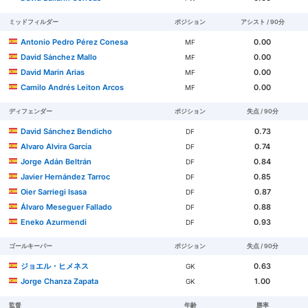
ミッドフィルダー
ポジション
アシスト / 90分
Antonio Pedro Pérez Conesa
0.00
MF
David Sánchez Mallo
0.00
MF
David Marin Arias
0.00
MF
Camilo Andrés Leiton Arcos
0.00
MF
ディフェンダー
ポジション
失点 / 90分
David Sánchez Bendicho
0.73
DF
Alvaro Alvira García
0.74
DF
Jorge Adán Beltrán
0.84
DF
Javier Hernández Tarroc
0.85
DF
Oier Sarriegi Isasa
0.87
DF
Álvaro Meseguer Fallado
0.88
DF
Eneko Azurmendi
0.93
DF
ゴールキーパー
ポジション
失点 / 90分
ジョエル・ヒメネス
0.63
GK
Jorge Chanza Zapata
1.00
GK
監督
年齢
勝率