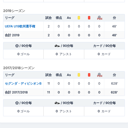
2019シーズン
リーグ
試合
得点
As
分
PEN
UEFA U19欧州選手権
2
0
0
0
0
0
48'
合計 2019
2
0
0
0
0
0
48'
/ 90分毎
/ 90分毎
カード / 90分毎
0
ゴール
0
アシスト
0
カード
2017/2018シーズン
リーグ
試合
得点
As
分
PEN
セグンダ・ディビシオンB
11
0
0
0
0
0
628'
合計 2017/2018
11
0
0
0
0
0
628'
/ 90分毎
/ 90分毎
カード / 90分毎
0
ゴール
0
アシスト
0
カード