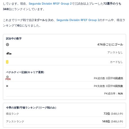
しています。現在、
Segunda División RFEF Group 2
で三試合以上プレーした
72選手のうち
348
位にランクインしています。
これまでリーグ戦で合計
2ゴール
を決め、
Segunda División RFEF Group 2
のチーム中、得点ラ
ンキングで
6
位になりました。
試合中の数字
474分ごとにゴール
アシストなし
カードなし
ペナルティー記録(キャリア通算)
回中
PK成功数
0
0回成功
PEN
回中
PK失敗数
0
0回失敗
PK成功率：
N/A
今季の攻撃/守備ランキング (リーグ戦のみ）
72位
得点ランク
(348人中)
148位
アシストランク
(348人中)