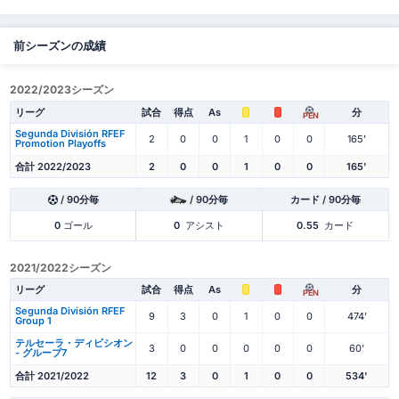
前シーズンの成績
2022/2023シーズン
リーグ
試合
得点
As
分
PEN
Segunda División RFEF
2
0
0
1
0
0
165'
Promotion Playoffs
合計 2022/2023
2
0
0
1
0
0
165'
/ 90分毎
/ 90分毎
カード / 90分毎
0
ゴール
0
アシスト
0.55
カード
2021/2022シーズン
リーグ
試合
得点
As
分
PEN
Segunda División RFEF
9
3
0
1
0
0
474'
Group 1
テルセーラ・ディビシオン
3
0
0
0
0
0
60'
- グループ7
合計 2021/2022
12
3
0
1
0
0
534'