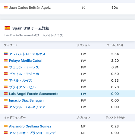
Juan Carlos Beltrán Agoiz
50
60
%
Spain U19 チーム詳細
Luis Forcén Sacramentoのチームメイト(クラブ)
フォワード
ポジション
ゴール / 90分
アレハンドロ・マルケス
2.54
FW
Pelayo Morilla Cabal
2.20
FW
フェラン・トーレス
0.74
FW
ビクトル・モジェホ
0.50
FW
アベル・ルイス
0.33
FW
ブライアン・ヒル
0.20
FW
Luis Ángel Forcén Sacramento
0.00
FW
Ignacio Díaz Barragán
0.00
FW
アンデル・バレネチェア
0.00
FW
ミッドフィルダー
ポジション
アシスト / 90分
Alejandro Orellana Gómez
0.23
MF
アントニオ・ブランコ・コンデ
0.00
MF