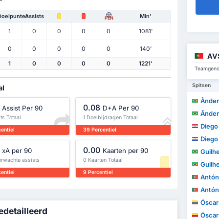
Doelpunten
Assists
Min'
PEN
1
0
0
0
0
1081'
0
0
0
0
0
140'
AV
1
0
0
0
0
1221'
Teamgenot
Spitsen
al
Ânderso
0.08
Assist Per 90
D+A Per 90
Ânderso
ts Totaal
1 Doelbijdragen Totaal
Diego A
entiel
39 Percentiel
Diego A
0.00
xA per 90
Kaarten per 90
Guilh
erwachte assists
0 Kaarten Totaal
Guilh
entiel
9 Percentiel
António M
António M
Óscar A
edetailleerd
Óscar A