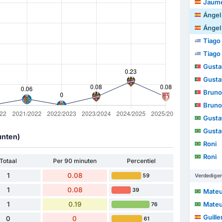
Jaume
Ángel
Ángel
Tiago
Tiago
Gustav
Gustav
Bruno
Bruno
Gusta
Gusta
unten)
Roni
Roni
Totaal
Per 90 minuten
Percentiel
1
0.08
59
Verdedige
1
0.08
39
Mateus 
1
0.19
Mateus 
76
Guillem
0
0
61