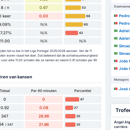
Doelmann
8
0.67
53
/ 11
Pedro Jo
0 keer
0.00
68
Pedro Jo
9.09%
N/A
60
Adriel 
27.27%
N/A
43
Adriel 
11.00
N/A
N/A
Simao 
jden tot nu toe in het Liga Portugal 2025/2026 seizoen. Van de 11
Simao 
oten waren naast het doel. Dat betekent dat de schietnauwkeurigheid
 voor elke 11.00 schoten die ze nemen en neemt 0.91 schoten per 90
João 
João 
eëren van kansen
Managers
José Alb
Totaal
Per 90 minuten
Percentiel
0
0
47
0.92
0.08
27
Trofee
347
28.86
35
Ángel Alg
64
21.96
35
/ 347
carrière.