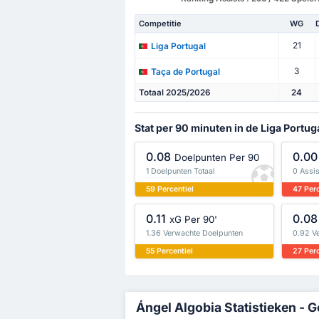
Competitie
WG
21
Liga Portugal
3
Taça de Portugal
Totaal 2025/2026
24
Stat per 90 minuten in de Liga Portug
0.08
0.00
Doelpunten Per 90
1 Doelpunten Totaal
0 Assis
59 Percentiel
47 Perc
0.11
0.08
xG Per 90'
1.36 Verwachte Doelpunten
0.92 V
55 Percentiel
27 Perc
Ángel Algobia Statistieken - G