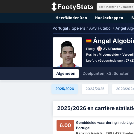
Meer/Minder Dan
Hoekschoppen
B
Portugal
/
Spelers
/
AVS Futebol
/
Ángel Alg
Ángel Algob
Ploeg :
AVS Futebol
Positie :
Middenvelder - Verded
Leeftijd (Geboortedatum) :
27 (2
Algemeen
Doelpunten, xG, Schoten
2025/2026
2024/2025
2023/202
2025/2026 en carrière statist
Gemiddelde waardering in de Liga
6.00
Portugal
Ranking Assists : 296 / 422 Speler