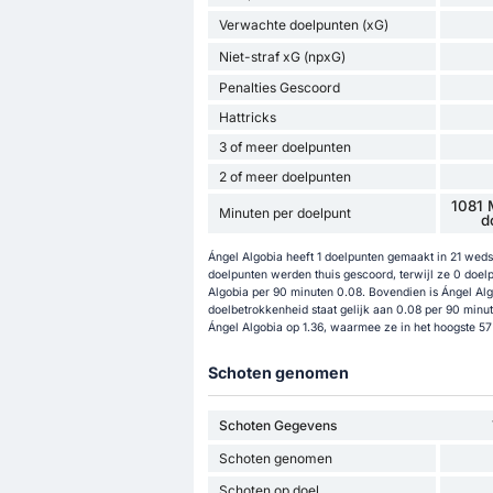
Verwachte doelpunten (xG)
Niet-straf xG (npxG)
Penalties Gescoord
Hattricks
3 of meer doelpunten
2 of meer doelpunten
1081 
Minuten per doelpunt
d
Ángel Algobia heeft 1 doelpunten gemaakt in 21 wedstr
doelpunten werden thuis gescoord, terwijl ze 0 doelp
Algobia per 90 minuten 0.08. Bovendien is Ángel Algo
doelbetrokkenheid staat gelijk aan 0.08 per 90 minut
Ángel Algobia op 1.36, waarmee ze in het hoogste 57 
Schoten genomen
Schoten Gegevens
Schoten genomen
Schoten op doel