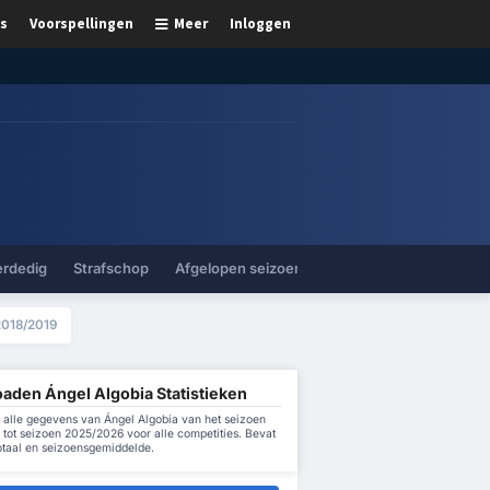
s
Voorspellingen
Meer
Inloggen
erdedig
Strafschop
Afgelopen seizoenen
2018/2019
aden Ángel Algobia Statistieken
alle gegevens van Ángel Algobia van het seizoen
 tot seizoen 2025/2026 voor alle competities. Bevat
otaal en seizoensgemiddelde.