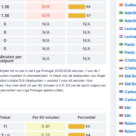
Guillem
1.36
0.11
55
Aderl
1.36
0.11
57
Aderl
0
N/A
N/A
Leona
0
N/A
N/A
Leona
0
N/A
N/A
Paulo V
0
N/A
N/A
Paulo V
Minuten per
N/A
N/A
Cristia
oelpunt
Cristia
ijden tot nu toe in het Liga Portugal 2025/2026 seizoen. 1 van de 1
Sidi B
unten maakten in uitwedstrijden. In totaal zijn de doelpunten van Ángel
bia's totale D/A (doelpunten + assists) 1 voor dit seizoen. Hun
Sidi B
en. Hun niet-straf xG per 90 minuten is 0.11. Dit zet de npxG-output van
percentiel van Liga Portugal spelers zitten.
Carlo
Carlo
kiki
kiki
Totaal
Per 90 minuten
Percentiel
Rúbe
11
0.91
53
Rúbe
3
0.25
54
/ 11