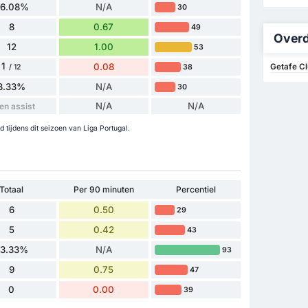
76.08%
N/A
30
8
0.67
49
Overd
12
1.00
53
1
0.08
Getafe Cl
38
/ 12
8.33%
N/A
30
N/A
N/A
en assist
 tijdens dit seizoen van Liga Portugal.
Totaal
Per 90 minuten
Percentiel
6
0.50
29
5
0.42
43
83.33%
N/A
93
9
0.75
47
0
0.00
39