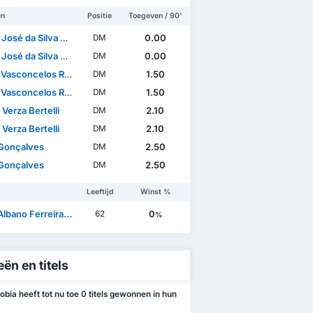
en
Positie
Toegeven / 90'
sé da Silva Trigueira
0.00
DM
sé da Silva Trigueira
0.00
DM
Vasconcelos Ramos
1.50
DM
Vasconcelos Ramos
1.50
DM
Verza Bertelli
2.10
DM
Verza Bertelli
2.10
DM
Gonçalves
2.50
DM
Gonçalves
2.50
DM
Leeftijd
Winst %
ano Ferreira da Mota
0
62
%
ën en titels
obia heeft tot nu toe 0 titels gewonnen in hun