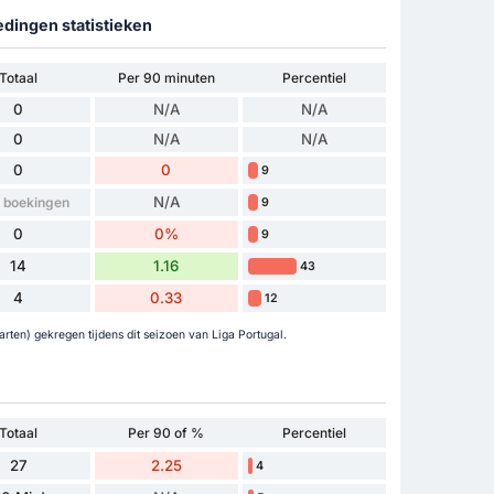
edingen statistieken
Totaal
Per 90 minuten
Percentiel
0
N/A
N/A
0
N/A
N/A
0
0
9
N/A
 boekingen
9
0
0%
9
14
1.16
43
4
0.33
12
rten) gekregen tijdens dit seizoen van Liga Portugal.
Totaal
Per 90 of %
Percentiel
27
2.25
4