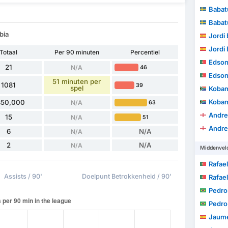
Babat
Babat
bia
Jordi E
Jordi E
Totaal
Per 90 minuten
Percentiel
Edson J
21
N/A
46
Edson J
51 minuten per
1081
39
spel
Kobam
Kobam
350,000
N/A
63
Andre
15
N/A
51
Andre
6
N/A
N/A
2
N/A
N/A
Middenvel
Rafael Ave
Assists / 90'
Doelpunt Betrokkenheid / 90'
Rafael Ave
Pedro
Pedro
Jaume