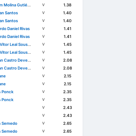
 Molina Gutiérrez
1.38
V
lan Santos
1.40
V
lan Santos
1.40
V
rdo Daniel Rivas
1.41
V
rdo Daniel Rivas
1.41
V
itor Leal Sousa Lima
1.45
V
itor Leal Sousa Lima
1.45
V
n Castro Devenish
2.08
V
n Castro Devenish
2.08
V
ane
2.15
V
ane
2.15
V
s Ponck
2.35
V
s Ponck
2.35
V
2.43
V
2.43
V
n Semedo
2.65
V
n Semedo
2.65
V