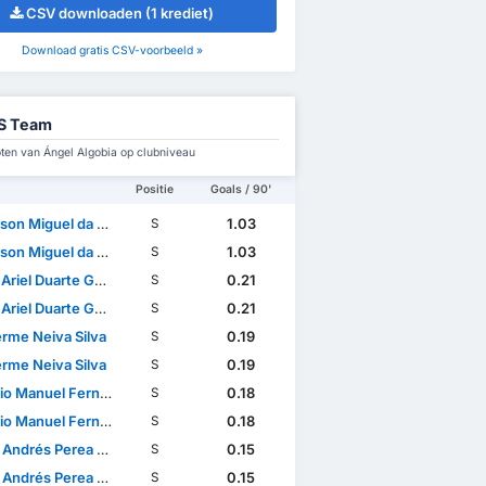
CSV downloaden (1 krediet)
Download gratis CSV-voorbeeld »
S Team
en van Ángel Algobia op clubniveau
Positie
Goals / 90'
n Miguel da Silva
1.03
S
n Miguel da Silva
1.03
S
riel Duarte Garcete
0.21
S
riel Duarte Garcete
0.21
S
erme Neiva Silva
0.19
S
erme Neiva Silva
0.19
S
anuel Fernandes Mendes
0.18
S
anuel Fernandes Mendes
0.18
S
ndrés Perea Abonce
0.15
S
ndrés Perea Abonce
0.15
S