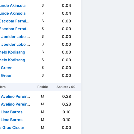
unde Akinsola
0.04
S
unde Akinsola
0.04
S
scobar Fernández
0.00
S
scobar Fernández
0.00
S
oelder Lobo Mucuana
0.00
S
oelder Lobo Mucuana
0.00
S
elo Kodisang
0.00
S
elo Kodisang
0.00
S
 Green
0.00
S
 Green
0.00
S
ders
Positie
Assists / 90'
lino Pereira Pinto Barbosa
0.28
M
lino Pereira Pinto Barbosa
0.28
M
 Lima Barros
0.10
M
 Lima Barros
0.10
M
 Grau Ciscar
0.00
M