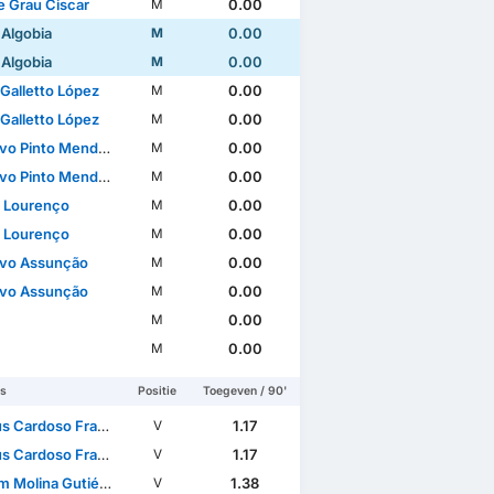
 Grau Ciscar
0.00
M
 Algobia
0.00
M
 Algobia
0.00
M
 Galletto López
0.00
M
 Galletto López
0.00
M
o Pinto Mendonça
0.00
M
o Pinto Mendonça
0.00
M
 Lourenço
0.00
M
 Lourenço
0.00
M
vo Assunção
0.00
M
vo Assunção
0.00
M
0.00
M
0.00
M
rs
Positie
Toegeven / 90'
Cardoso Francisco
1.17
V
Cardoso Francisco
1.17
V
 Molina Gutiérrez
1.38
V