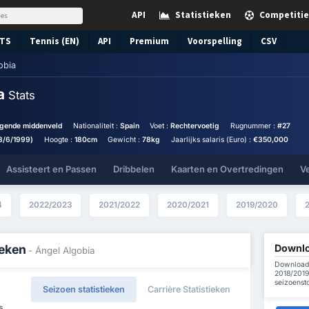
API
Statistieken
Competitie
TS
Tennis (EN)
API
Premium
Voorspelling
CSV
obia
ia
Stats
igende middenveld
Nationaliteit :
Spain
Voet :
Rechtervoetig
Rugnummer :
#27
3/6/1999)
Hoogte :
180cm
Gewicht :
78kg
Jaarlijks salaris (Euro) :
€350,000
Assisteert en Passen
Dribbelen
Kaarten en Overtredingen
V
4
2022/2023
2021/2022
2020/2021
2019/2020
Downlo
ieken
- Ángel Algobia
Download 
2018/2019
seizoenst
Seizoen statistieken
Carrière Statistieken
s