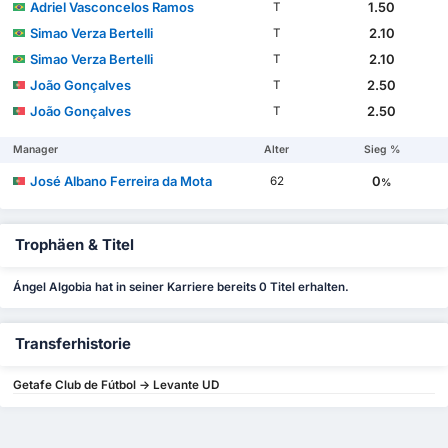
Adriel Vasconcelos Ramos
1.50
T
Simao Verza Bertelli
2.10
T
Simao Verza Bertelli
2.10
T
João Gonçalves
2.50
T
João Gonçalves
2.50
T
Manager
Alter
Sieg %
José Albano Ferreira da Mota
0
62
%
Trophäen & Titel
Ángel Algobia hat in seiner Karriere bereits 0 Titel erhalten.
Transferhistorie
Getafe Club de Fútbol -> Levante UD