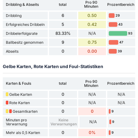
Pro 90
Dribbling & Abseits
total
Prozentbereich
Minuten
6
0.50
Dribbling
29
5
0.42
Erfolgreiches Dribbeln
43
83.33%
N/A
Dribbelerfolgsrate
93
9
0.75
Ballbesitz genommen
47
0
0.00
Abseits
39
Gelbe Karten, Rote Karten und Foul-Statistiken
Pro 90
Karten & Fouls
total
Prozentbereich
Minuten
0
N/A
N/A
Gelbe Karten
0
N/A
N/A
Rote Karten
0
0
Gesamtkarten
9
Minuten pro
Keine
N/A
9
Verwarnung
Verwarnungen
0
0%
Mehr als 0,5 Karten
9