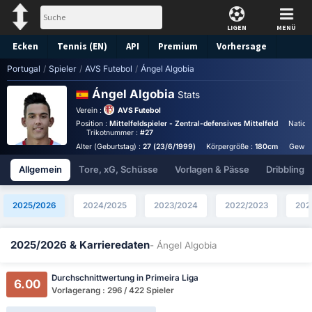
LIGEN
MENÜ
Ecken
Tennis (EN)
API
Premium
Vorhersage
Portugal
/
Spieler
/
AVS Futebol
/
Ángel Algobia
Ángel Algobia
Stats
Verein :
AVS Futebol
Position :
Mittelfeldspieler - Zentral-defensives Mittelfeld
Nationa
Trikotnummer :
#27
Alter (Geburtstag) :
27 (23/6/1999)
Körpergröße :
180cm
Gewic
Allgemein
Tore, xG, Schüsse
Vorlagen & Pässe
Dribbling
2025/2026
2024/2025
2023/2024
2022/2023
202
2025/2026 & Karrieredaten
- Ángel Algobia
Durchschnittwertung in Primeira Liga
6.00
Vorlagerang : 296 / 422 Spieler