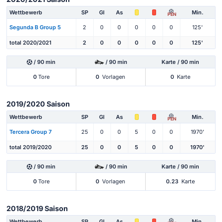
Wettbewerb
SP
Gl
As
Min.
PEN
Segunda B Group 5
2
0
0
0
0
0
125'
total 2020/2021
2
0
0
0
0
0
125'
/ 90 min
/ 90 min
Karte / 90 min
0
Tore
0
Vorlagen
0
Karte
2019/2020 Saison
Wettbewerb
SP
Gl
As
Min.
PEN
Tercera Group 7
25
0
0
5
0
0
1970'
total 2019/2020
25
0
0
5
0
0
1970'
/ 90 min
/ 90 min
Karte / 90 min
0
Tore
0
Vorlagen
0.23
Karte
2018/2019 Saison
Wettbewerb
SP
Gl
As
Min.