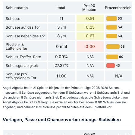
Pro 90
Schussdaten
total
Prozentbereich
Minuten
11
0.91
Schüsse
53
3
0.25
Schüsse auf das Tor
54
/ 11
8
0.67
Schüsse neben das Tor
53
/ 11
Pfosten- &
0 mal
0.00
68
Lattentreffer
9.09%
N/A
Schuss-Treffer-Rate
60
27.27%
N/A
Schussgenauigkeit
43
Schüsse pro
11.00
N/A
N/A
erfolgreichem Tor
Ángel Algobia hat in 21 Spielen bis jetzt in der Primeira Liga 2025/2026 Saison
insgesamt 11 Schüsse abgegeben. Von den 11 Schüssen waren 3 Schüsse aufs Ziel und
die anderen 8 Schüsse nicht aufs Ziel. Das bedeutet, dass die Schießgenauigkeit von
Ángel Algobia bei 27.27% liegt. Sie erzielen ein Tor bei jedem 11.00 Schuss, den sie
abgeben, und nehmen 0.91 Schüsse pro 90 Minuten auf dem Spielfeld vor.
Vorlagen, Pässe und Chancenvorbereitungs-Statistiken
Pro 90