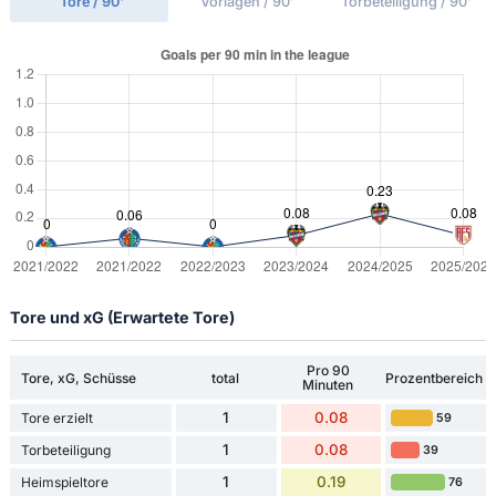
Tore / 90'
Vorlagen / 90'
Torbeteiligung / 90'
Tore und xG (Erwartete Tore)
Pro 90
Tore, xG, Schüsse
total
Prozentbereich
Minuten
1
0.08
Tore erzielt
59
1
0.08
Torbeteiligung
39
1
0.19
Heimspieltore
76