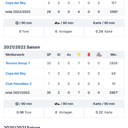
Copa del Rey
3
0
0
1
0
0
151'
total 2022/2023
29
0
0
4
0
0
1280'
/ 90 min
/ 90 min
Karte / 90 min
0
Tore
0
Vorlagen
0.24
Karte
2021/2022 Saison
Wettbewerb
SP
Gl
As
Min.
PEN
Tercera Group 7
33
2
0
7
0
0
2858'
Copa del Rey
1
0
0
0
0
0
84'
Club Friendlies 3
1
0
0
0
0
0
15'
total 2021/2022
35
2
0
7
0
0
2957'
/ 90 min
/ 90 min
Karte / 90 min
0.06
Tore
0
Vorlagen
0.22
Karte
2020/2021 Saison