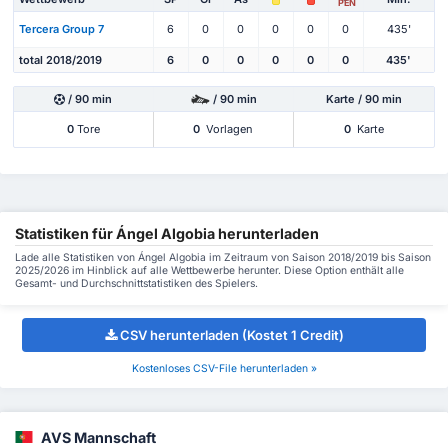
PEN
Tercera Group 7
6
0
0
0
0
0
435'
total 2018/2019
6
0
0
0
0
0
435'
/ 90 min
/ 90 min
Karte / 90 min
0
Tore
0
Vorlagen
0
Karte
Statistiken für Ángel Algobia herunterladen
Lade alle Statistiken von Ángel Algobia im Zeitraum von Saison 2018/2019 bis Saison
2025/2026 im Hinblick auf alle Wettbewerbe herunter. Diese Option enthält alle
Gesamt- und Durchschnittstatistiken des Spielers.
CSV herunterladen (Kostet 1 Credit)
Kostenloses CSV-File herunterladen »
AVS Mannschaft