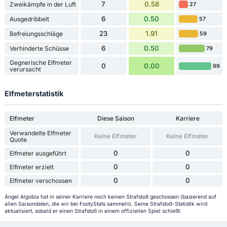
7
0.58
Zweikämpfe in der Luft
27
6
0.50
Ausgedribbelt
57
23
1.91
Befreiungsschläge
59
6
0.50
Verhinderte Schüsse
79
Gegnerische Elfmeter
0
0.00
99
verursacht
Elfmeterstatistik
Elfmeter
Diese Saison
Karriere
Verwandelte Elfmeter
Keine Elfmeter
Keine Elfmeter
Quote
0
0
Elfmeter ausgeführt
0
0
Elfmeter erzielt
0
0
Elfmeter verschossen
Ángel Algobia hat in seiner Karriere noch keinen Strafstoß geschossen (basierend auf
allen Saisondaten, die wir bei FootyStats sammeln). Seine Strafstoß-Statistik wird
aktualisiert, sobald er einen Strafstoß in einem offiziellen Spiel schießt.