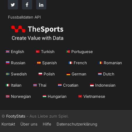
Fussballdaten API
English
Turkish
Portuguese
Russian
Spanish
French
Romanian
Swedish
Polish
German
Dutch
Italian
Thai
Croatian
Indonesian
Norwegian
Hungarian
Vietnamese
©
FootyStats
- Aus Liebe zum Spiel.
Kontakt
Über uns
Hilfe
Datenschutzerklärung