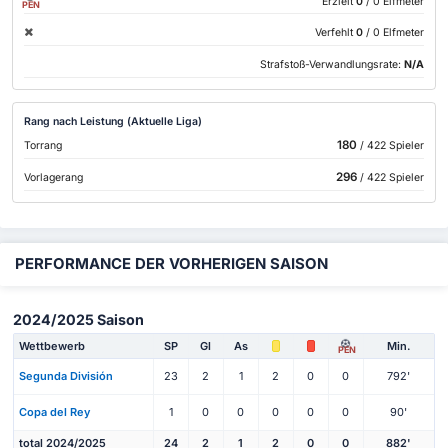
Erzielt
0
/ 0 Elfmeter
PEN
Verfehlt
0
/ 0 Elfmeter
Strafstoß-Verwandlungsrate:
N/A
Rang nach Leistung (Aktuelle Liga)
180
Torrang
/ 422 Spieler
296
Vorlagerang
/ 422 Spieler
PERFORMANCE DER VORHERIGEN SAISON
2024/2025 Saison
Wettbewerb
SP
Gl
As
Min.
PEN
Segunda División
23
2
1
2
0
0
792'
Copa del Rey
1
0
0
0
0
0
90'
total 2024/2025
24
2
1
2
0
0
882'