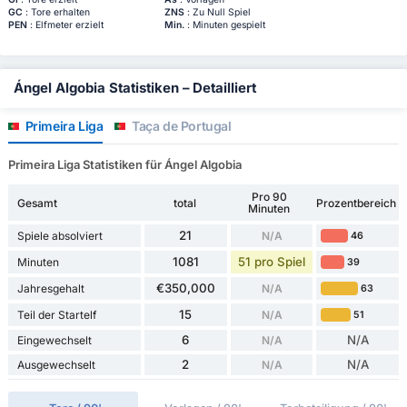
GC
: Tore erhalten
ZNS
: Zu Null Spiel
PEN
: Elfmeter erzielt
Min.
: Minuten gespielt
Ángel Algobia Statistiken – Detailliert
Primeira Liga
Taça de Portugal
Primeira Liga Statistiken für Ángel Algobia
Pro 90
Gesamt
total
Prozentbereich
Minuten
21
Spiele absolviert
N/A
46
1081
51 pro Spiel
Minuten
39
€350,000
Jahresgehalt
N/A
63
15
Teil der Startelf
N/A
51
6
N/A
Eingewechselt
N/A
2
N/A
Ausgewechselt
N/A