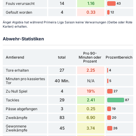
14
1.16
Fouls verursacht
43
4
0.33
Gefoult worden
12
Ángel Algobia hat während Primeira Liga Saison keine Verwarnungen (Gelbe oder Rote
Karten) erhalten.
Abwehr-Statistiken
Pro 90-
Amtierend
total
Minuten oder
Prozentbereich
Prozent
27
2.25
Tore erhalten
4
Minuten pro kassiertes
40 Min.
N/A
5
Tor
4
19%
Zu Null Spiel
27
29
2.41
Tackles
87
3
0.25
Pässe abgefangen
19
83
6.90
Zweikämpfe
20
Gewonnene
45
3.74
26
Zweikämpfe