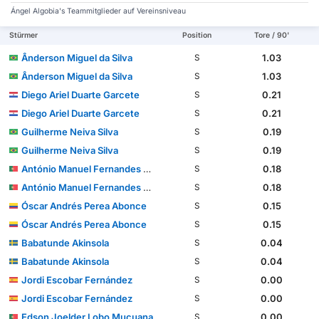
Ángel Algobia's Teammitglieder auf Vereinsniveau
Stürmer
Position
Tore / 90'
Ânderson Miguel da Silva
1.03
S
Ânderson Miguel da Silva
1.03
S
Diego Ariel Duarte Garcete
0.21
S
Diego Ariel Duarte Garcete
0.21
S
Guilherme Neiva Silva
0.19
S
Guilherme Neiva Silva
0.19
S
António Manuel Fernandes Mendes
0.18
S
António Manuel Fernandes Mendes
0.18
S
Óscar Andrés Perea Abonce
0.15
S
Óscar Andrés Perea Abonce
0.15
S
Babatunde Akinsola
0.04
S
Babatunde Akinsola
0.04
S
Jordi Escobar Fernández
0.00
S
Jordi Escobar Fernández
0.00
S
Edson Joelder Lobo Mucuana
0.00
S