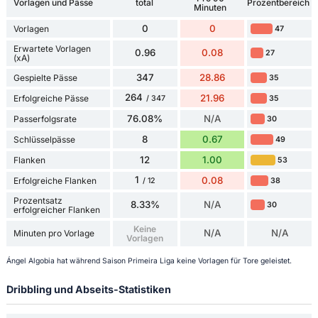
Vorlagen und Pässe
total
Prozentbereich
Minuten
0
0
Vorlagen
47
Erwartete Vorlagen
0.96
0.08
27
(xA)
347
28.86
Gespielte Pässe
35
264
21.96
Erfolgreiche Pässe
35
/ 347
76.08%
N/A
Passerfolgsrate
30
8
0.67
Schlüsselpässe
49
12
1.00
Flanken
53
1
0.08
Erfolgreiche Flanken
38
/ 12
Prozentsatz
8.33%
N/A
30
erfolgreicher Flanken
Keine
N/A
N/A
Minuten pro Vorlage
Vorlagen
Ángel Algobia hat während Saison Primeira Liga keine Vorlagen für Tore geleistet.
Dribbling und Abseits-Statistiken