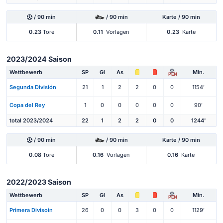
/ 90 min
/ 90 min
Karte / 90 min
0.23
Tore
0.11
Vorlagen
0.23
Karte
2023/2024 Saison
Wettbewerb
SP
Gl
As
Min.
PEN
Segunda División
21
1
2
2
0
0
1154'
Copa del Rey
1
0
0
0
0
0
90'
total 2023/2024
22
1
2
2
0
0
1244'
/ 90 min
/ 90 min
Karte / 90 min
0.08
Tore
0.16
Vorlagen
0.16
Karte
2022/2023 Saison
Wettbewerb
SP
Gl
As
Min.
PEN
Primera Divisoin
26
0
0
3
0
0
1129'