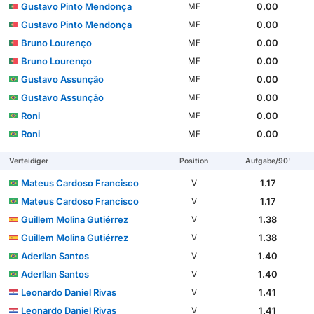
Gustavo Pinto Mendonça
0.00
MF
Gustavo Pinto Mendonça
0.00
MF
Bruno Lourenço
0.00
MF
Bruno Lourenço
0.00
MF
Gustavo Assunção
0.00
MF
Gustavo Assunção
0.00
MF
Roni
0.00
MF
Roni
0.00
MF
Verteidiger
Position
Aufgabe/90'
Mateus Cardoso Francisco
1.17
V
Mateus Cardoso Francisco
1.17
V
Guillem Molina Gutiérrez
1.38
V
Guillem Molina Gutiérrez
1.38
V
Aderllan Santos
1.40
V
Aderllan Santos
1.40
V
Leonardo Daniel Rivas
1.41
V
Leonardo Daniel Rivas
1.41
V