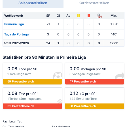
Saisonstatistiken
Karrierestatistiken
Wettbewerb
SP
Gl
As
Min.
PEN
Primeira Liga
21
1
0
0
0
0
1081'
Taça de Portugal
3
0
0
0
0
0
140'
total 2025/2026
24
1
0
0
0
0
1221'
Statistiken pro 90 Minuten in Primeira Liga
0.08
0.00
Tore pro 90
Vorlagen pro 90
1 Tore insgesamt
0 Vorlagen insgesamt
59 Prozentbereich
47 Prozentbereich
0.08
0.12
T+A pro 90'
xG pro 90'
1 Torbeiträge insgesamt
1.44 Erwartete Tore
39 Prozentbereich
58 Prozentbereich
Fachbegriffe :
Gl
: Tore erzielt
As
: Vorlagen