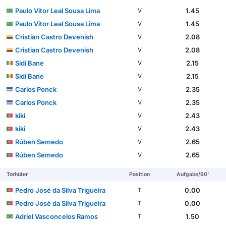
Paulo Vitor Leal Sousa Lima
1.45
V
Paulo Vitor Leal Sousa Lima
1.45
V
Cristian Castro Devenish
2.08
V
Cristian Castro Devenish
2.08
V
Sidi Bane
2.15
V
Sidi Bane
2.15
V
Carlos Ponck
2.35
V
Carlos Ponck
2.35
V
kiki
2.43
V
kiki
2.43
V
Rúben Semedo
2.65
V
Rúben Semedo
2.65
V
Torhüter
Position
Aufgabe/90'
Pedro José da Silva Trigueira
0.00
T
Pedro José da Silva Trigueira
0.00
T
Adriel Vasconcelos Ramos
1.50
T