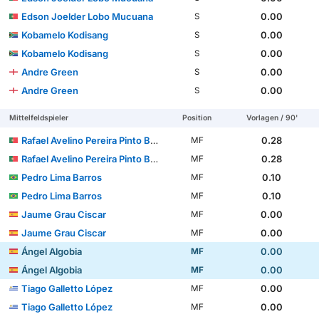
Edson Joelder Lobo Mucuana
0.00
S
Kobamelo Kodisang
0.00
S
Kobamelo Kodisang
0.00
S
Andre Green
0.00
S
Andre Green
0.00
S
Mittelfeldspieler
Position
Vorlagen / 90'
Rafael Avelino Pereira Pinto Barbosa
0.28
MF
Rafael Avelino Pereira Pinto Barbosa
0.28
MF
Pedro Lima Barros
0.10
MF
Pedro Lima Barros
0.10
MF
Jaume Grau Ciscar
0.00
MF
Jaume Grau Ciscar
0.00
MF
Ángel Algobia
0.00
MF
Ángel Algobia
0.00
MF
Tiago Galletto López
0.00
MF
Tiago Galletto López
0.00
MF