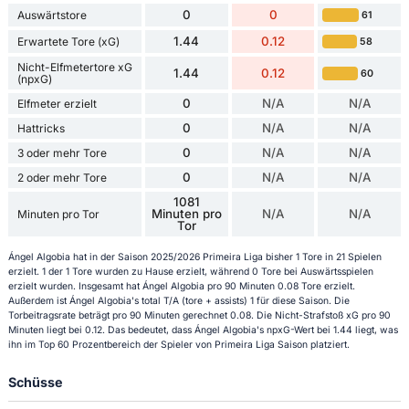
0
0
Auswärtstore
61
1.44
0.12
Erwartete Tore (xG)
58
Nicht-Elfmetertore xG
1.44
0.12
60
(npxG)
0
N/A
N/A
Elfmeter erzielt
0
N/A
N/A
Hattricks
0
N/A
N/A
3 oder mehr Tore
0
N/A
N/A
2 oder mehr Tore
1081
Minuten pro
N/A
N/A
Minuten pro Tor
Tor
Ángel Algobia hat in der Saison 2025/2026 Primeira Liga bisher 1 Tore in 21 Spielen
erzielt. 1 der 1 Tore wurden zu Hause erzielt, während 0 Tore bei Auswärtsspielen
erzielt wurden. Insgesamt hat Ángel Algobia pro 90 Minuten 0.08 Tore erzielt.
Außerdem ist Ángel Algobia's total T/A (tore + assists) 1 für diese Saison. Die
Torbeitragsrate beträgt pro 90 Minuten gerechnet 0.08. Die Nicht-Strafstoß xG pro 90
Minuten liegt bei 0.12. Das bedeutet, dass Ángel Algobia's npxG-Wert bei 1.44 liegt, was
ihn im Top 60 Prozentbereich der Spieler von Primeira Liga Saison platziert.
Schüsse