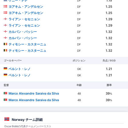
ケニー・テテ
1.15
DF
ヨアキム・アンデルセン
1.25
DF
ヨアキム・アンデルセン
1.25
DF
ライアン・セセニョン
1.29
DF
ライアン・セセニョン
1.29
DF
カルバン・バッシー
1.32
DF
カルバン・バッシー
1.32
DF
ティモシー・カスターニュ
1.32
DF
ティモシー・カスターニュ
1.32
DF
ゴールキーパー
ポジション
失点 / 90分
ベルント・レノ
1.21
GK
ベルント・レノ
1.21
GK
監督
年齢
勝率
Marco Alexandre Saraiva da Silva
39
48
%
Marco Alexandre Saraiva da Silva
39
48
%
Norway チーム詳細
Oscar Bobbの代表チームメンバーリスト