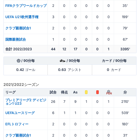
FIFAクラブワールドカップ
2
0
0
0
0
0
35'
UEFA U21欧州選手権
3
0
0
0
0
0
199'
クラブ親善試合1
2
0
0
0
0
0
79'
国際親善試合
1
0
0
0
0
0
67'
合計 2022/2023
44
12
17
0
0
1
3395'
/ 90分毎
/ 90分毎
カード / 90分毎
0.42
ゴール
0.63
アシスト
0
カード
2021/2022シーズン
リーグ
試合
得点
As
分
PEN
プレミアリーグ2 ディビジ
26
7
9
1
0
1
2110'
ョン1 U23
UEFAユースリーグ
6
1
1
0
0
0
509'
EFLトロフィー
2
0
0
0
0
0
180'
クラブ親善試合1
2
0
0
0
0
0
31'