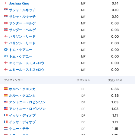
Joshua King
0.14
MF
サシャ・ルキッチ
0.10
MF
サシャ・ルキッチ
0.10
MF
サンダー・ベルゲ
0.03
MF
サンダー・ベルゲ
0.03
MF
ハリソン・リード
0.00
MF
ハリソン・リード
0.00
MF
トム・ケアニー
0.00
MF
トム・ケアニー
0.00
MF
エミール・スミス=ロウ
0.00
MF
エミール・スミス=ロウ
0.00
MF
ディフェンダー
ポジション
失点 / 90分
ホルヘ・クエンカ
0.86
DF
ホルヘ・クエンカ
0.86
DF
アントニー・ロビンソン
1.03
DF
アントニー・ロビンソン
1.03
DF
イッサ・ディオプ
1.11
DF
イッサ・ディオプ
1.11
DF
ケニー・テテ
1.15
DF