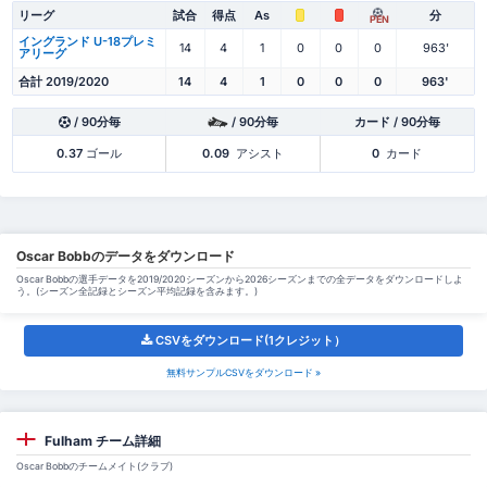
リーグ
試合
得点
As
分
PEN
イングランド U-18プレミ
14
4
1
0
0
0
963'
アリーグ
合計 2019/2020
14
4
1
0
0
0
963'
/ 90分毎
/ 90分毎
カード / 90分毎
0.37
ゴール
0.09
アシスト
0
カード
Oscar Bobbのデータをダウンロード
Oscar Bobbの選手データを2019/2020シーズンから2026シーズンまでの全データをダウンロードしよ
う。(シーズン全記録とシーズン平均記録を含みます。)
CSVをダウンロード(1クレジット）
無料サンプルCSVをダウンロード »
Fulham チーム詳細
Oscar Bobbのチームメイト(クラブ)