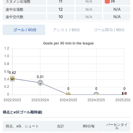
11
スタメン出場数
N/A
26
12
N/A
途中出場数
N/A
10
N/A
途中交代数
N/A
ゴール / 90分
アシスト / 90分
ゴール関与 / 90分
得点とxG(ゴール期待値)
パーセンタイ
得点、xG、シュート
合計
90分毎
ル