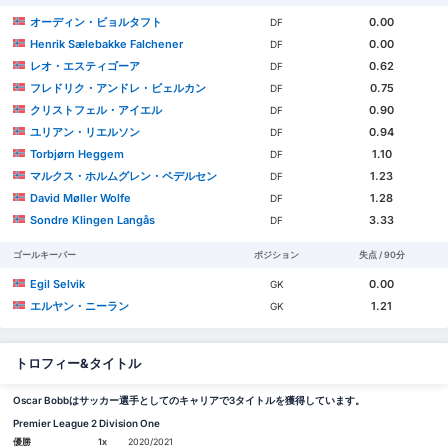
オーディン・ビョルタフト
0.00
DF
Henrik Sælebakke Falchener
0.00
DF
レオ・エスティゴーア
0.62
DF
フレドリク・アンドレ・ビェルカン
0.75
DF
クリストフェル・アイエル
0.90
DF
ユリアン・リエルソン
0.94
DF
Torbjørn Heggem
1.10
DF
マルクス・ホルムグレン・ペデルセン
1.23
DF
David Møller Wolfe
1.28
DF
Sondre Klingen Langås
3.33
DF
ゴールキーパー
ポジション
失点 / 90分
Egil Selvik
0.00
GK
エルヤン・ニーラン
1.21
GK
トロフィー&タイトル
Oscar Bobbはサッカー選手としてのキャリアで3タイトルを獲得しています。
Premier League 2 Division One
優勝
1x
2020/2021