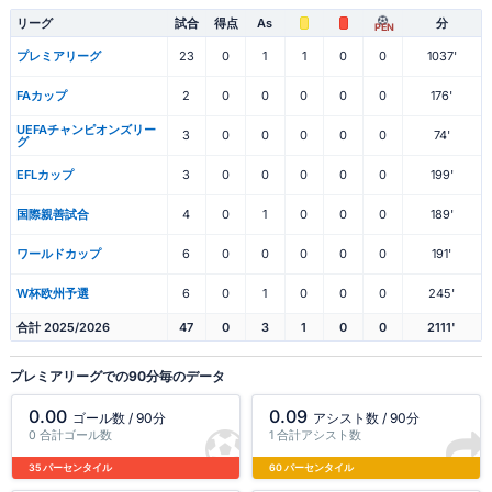
リーグ
試合
得点
As
分
PEN
プレミアリーグ
23
0
1
1
0
0
1037'
FAカップ
2
0
0
0
0
0
176'
UEFAチャンピオンズリー
3
0
0
0
0
0
74'
グ
EFLカップ
3
0
0
0
0
0
199'
国際親善試合
4
0
1
0
0
0
189'
ワールドカップ
6
0
0
0
0
0
191'
W杯欧州予選
6
0
1
0
0
0
245'
合計 2025/2026
47
0
3
1
0
0
2111'
プレミアリーグでの90分毎のデータ
0.00
0.09
ゴール数 / 90分
アシスト数 / 90分
0 合計ゴール数
1 合計アシスト数
35 パーセンタイル
60 パーセンタイル