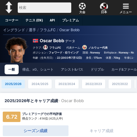
大会
日本
メニュー
コーナー
テニス (EN)
API
プレミアム
イングランド
/
選手
/
フラムFC
/
Oscar Bobb
Oscar Bobb
データ
クラブ :
フラムFC
代表チーム :
ノルウェー代表
ポジション :
フォワード - 右ウイング
国籍 :
Norway
Birthplace :
Norway - Nor
年齢（生年月日） :
22 (2003年7月12日)
身長 :
175cm
体重 :
70kg
年俸(ユーロ
一般
得点、xG、シュート
アシスト&パス
ドリブル
カード&ファール
2025/2026
2024/2025
2023/2024
2022/2023
2021/2022
- Oscar Bobb
2025/2026年とキャリア成績
プレミアリーグでの平均評価
6.72
得点ランク : 414位 (425人中)
シーズン成績
キャリア成績