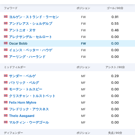
フォワード
ポジション
ゴール / 90分
ヨルゲン・ストランド・ラーセン
0.91
FW
アンドレアス・シェルデルプ
0.55
FW
アントニオ・ヌサ
0.46
FW
アレクサンデル・セルロート
0.00
FW
Oscar Bobb
0.00
FW
イェンス・ペッター・ハウゲ
0.00
FW
アーリング・ハーランド
0.00
FW
ミッドフィルダー
ポジション
アシスト / 90分
サンダー・ベルゲ
0.29
MF
パトリック・ベルグ
0.00
MF
モーテン・トルスビー
0.00
MF
クリスチャン・トルストベット
0.00
MF
Felix Horn Myhre
0.00
MF
フレドリック・アウスネス
0.00
MF
Thelo Aasgaard
0.00
MF
マルティン・ウーデゴール
0.00
MF
ディフェンダー
ポジション
失点 / 90分