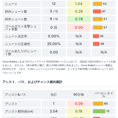
12
1.04
シュート
53
3
0.26
枠内シュート数
47
/ 12
9
0.78
枠外シュート数
57
/ 12
ゴールポスト直撃シュ
0 回
0.00
57
ート本数
0.00%
N/A
シュート決定率
35
25.00%
N/A
シュートの正確性
38
ゴールあたりのシュー
0.00
N/A
N/A
ト数
Oscar Bobbはこれまでのプレミアリーグ 2025/2026シーズンにおいて、23試合で合計12本のシュートを放
ちました。そのうち、3本が枠内に飛び、残りの9本が枠外に外れました。Oscar Bobbのシュート精度は
25.00%です。つまり、0.00シュートごとに1ゴールを決め、ピッチ上で90分間に1.04本のシュートを打
つということです。
アシスト、パス、およびチャンス創出統計
パーセンタイ
アシスト&パス
合計
90分毎
ル
1
0.09
アシスト
60
2.04
0.18
アシスト期待値(xA)
72