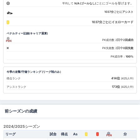
ごとにゴールを挙げます。
平均して
N/A (ゴールなし)
1037分ごとにアシスト
1037分ごとにイエローカード
ペナルティー記録(キャリア通算)
回中
PK成功数
2
2回成功
PEN
回中
PK失敗数
2
0回失敗
PK成功率：
100%
今季の攻撃/守備ランキング (リーグ戦のみ）
414位
得点ランク
(425人中)
173位
アシストランク
(425人中)
前シーズンの成績
2024/2025シーズン
リーグ
試合
得点
As
分
PEN