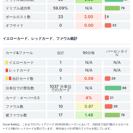
59.09%
N/A
ドリブル成功率
79
23
2.00
ボールロスト数
6
0
0.00
オフサイド
33
イエローカード、レッドカード、ファウル統計
パーセンタイ
カード&ファール
合計
90分毎
ル
1
N/A
N/A
イエローカード
0
N/A
N/A
レッドカード
1
0.09
合計カード数
29
1037 分単位
N/A
分単位での警告数
86
でのカード
1
4%
カード・オーバー0.5
21
10
0.87
ファウル数
39
17
1.48
被ファウル数
79
Oscar Bobbは、これまでのプレミアリーグ 2025/2026シーズンにおいて、23試合で合計1枚のイエローカ
ードと0枚のレッドカードを受けています。 90分あたり0.87回のファウルを犯しています。