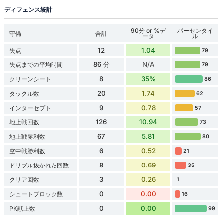
ディフェンス統計
90分 or %デ
パーセンタイ
守備
合計
ータ
ル
12
1.04
失点
79
86 分
N/A
失点までの平均時間
79
8
35%
クリーンシート
86
20
1.74
タックル数
62
9
0.78
インターセプト
57
126
10.94
地上戦回数
73
67
5.81
地上戦勝利数
80
6
0.52
空中戦勝利数
21
8
0.69
ドリブル抜かれた回数
35
3
0.26
クリア回数
1
0
0.00
シュートブロック数
16
0
0.00
PK献上数
99