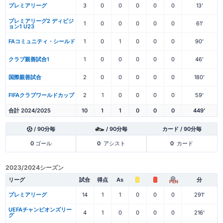
プレミアリーグ
3
0
0
0
0
0
13'
プレミアリーグ2 ディビジ
1
0
0
0
0
0
61'
ョン1 U23
FAコミュニティ・シールド
1
0
1
0
0
0
90'
クラブ親善試合1
1
0
0
0
0
0
46'
国際親善試合
2
0
0
0
0
0
180'
FIFAクラブワールドカップ
2
1
0
0
0
0
59'
合計 2024/2025
10
1
1
0
0
0
449'
/ 90分毎
/ 90分毎
カード / 90分毎
0
ゴール
0
アシスト
0
カード
2023/2024シーズン
リーグ
試合
得点
As
分
PEN
プレミアリーグ
14
1
1
0
0
0
291'
UEFAチャンピオンズリー
4
1
0
0
0
0
216'
グ