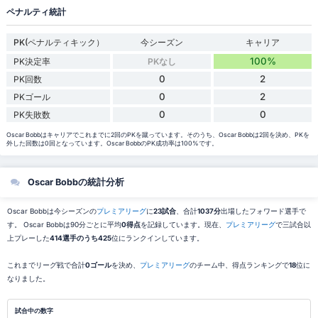
ペナルティ統計
PK(ペナルティキック）
今シーズン
キャリア
100%
PK決定率
PKなし
0
2
PK回数
0
2
PKゴール
0
0
PK失敗数
Oscar Bobbはキャリアでこれまでに2回のPKを蹴っています。そのうち、Oscar Bobbは2回を決め、PKを
外した回数は0回となっています。Oscar BobbのPK成功率は100%です。
Oscar Bobbの統計分析
Oscar Bobbは今シーズンの
プレミアリーグ
に
23試合
、合計
1037分
出場したフォワード選手で
す。 Oscar Bobbは90分ごとに平均
0得点
を記録しています。現在、
プレミアリーグ
で三試合以
上プレーした
414選手のうち425
位にランクインしています。
これまでリーグ戦で合計
0ゴール
を決め、
プレミアリーグ
のチーム中、得点ランキングで
18
位に
なりました。
試合中の数字