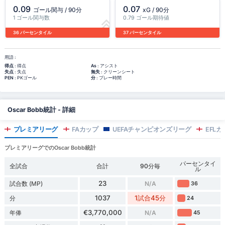
0.09
0.07
ゴール関与 / 90分
xG / 90分
1 ゴール関与数
0.79 ゴール期待値
36 パーセンタイル
37 パーセンタイル
用語 :
得点
: 得点
As
: アシスト
失点
: 失点
無失
: クリーンシート
PEN
: PKゴール
分
: プレー時間
Oscar Bobb統計 - 詳細
プレミアリーグ
FAカップ
UEFAチャンピオンズリーグ
EFLカ
プレミアリーグでのOscar Bobb統計
パーセンタイ
全試合
合計
90分毎
ル
23
試合数 (MP)
N/A
36
1037
1試合45分
分
24
€3,770,000
年俸
N/A
45