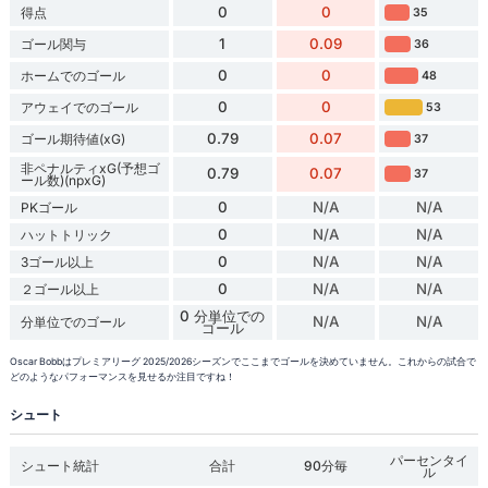
0
0
得点
35
1
0.09
ゴール関与
36
0
0
ホームでのゴール
48
0
0
アウェイでのゴール
53
0.79
0.07
ゴール期待値(xG)
37
非ペナルティxG(予想ゴ
0.79
0.07
37
ール数)(npxG)
0
N/A
N/A
PKゴール
0
N/A
N/A
ハットトリック
0
N/A
N/A
3ゴール以上
0
N/A
N/A
２ゴール以上
0 分単位での
N/A
N/A
分単位でのゴール
ゴール
Oscar Bobbはプレミアリーグ 2025/2026シーズンでここまでゴールを決めていません。これからの試合で
どのようなパフォーマンスを見せるか注目ですね！
シュート
パーセンタイ
シュート統計
合計
90分毎
ル