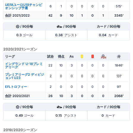
UEFAユーロU19チャンピ
6
1
0
0
0
0
515'
オンシップ予選
合計 2021/2022
42
9
10
1
0
1
3345'
/ 90分毎
/ 90分毎
カード / 90分毎
0.3
ゴール
0.38
アシスト
0.04
カード
2020/2021シーズン
リーグ
試合
得点
As
分
PEN
イングランド U-18プレミ
22
10
3
0
0
0
1846'
アリーグ
プレミアリーグ2 ディビジ
2
0
0
0
0
0
131'
ョン1 U23
EFLトロフィー
2
0
0
0
0
0
91'
合計 2020/2021
26
10
3
0
0
0
2068'
/ 90分毎
/ 90分毎
カード / 90分毎
0.49
ゴール
0.15
アシスト
0
カード
2019/2020シーズン