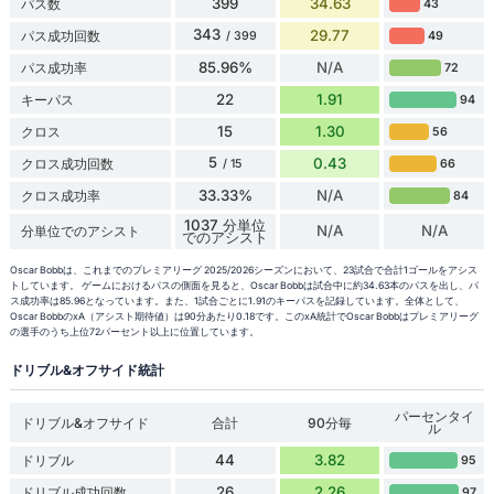
399
34.63
パス数
43
343
29.77
パス成功回数
49
/ 399
85.96%
N/A
パス成功率
72
22
1.91
キーパス
94
15
1.30
クロス
56
5
0.43
クロス成功回数
66
/ 15
33.33%
N/A
クロス成功率
84
1037 分単位
N/A
N/A
分単位でのアシスト
でのアシスト
Oscar Bobbは、これまでのプレミアリーグ 2025/2026シーズンにおいて、23試合で合計1ゴールをアシス
トしています。 ゲームにおけるパスの側面を見ると、Oscar Bobbは試合中に約34.63本のパスを出し、パ
ス成功率は85.96となっています。また、1試合ごとに1.91のキーパスを記録しています。全体として、
Oscar BobbのxA（アシスト期待値）は90分あたり0.18です。このxA統計でOscar Bobbはプレミアリーグ
の選手のうち上位72パーセント以上に位置しています。
ドリブル&オフサイド統計
パーセンタイ
ドリブル&オフサイド
合計
90分毎
ル
44
3.82
ドリブル
95
26
2.26
ドリブル成功回数
97