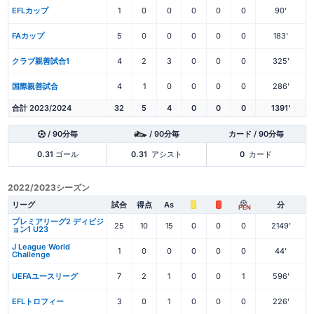
EFLカップ
1
0
0
0
0
0
90'
FAカップ
5
0
0
0
0
0
183'
クラブ親善試合1
4
2
3
0
0
0
325'
国際親善試合
4
1
0
0
0
0
286'
合計 2023/2024
32
5
4
0
0
0
1391'
/ 90分毎
/ 90分毎
カード / 90分毎
0.31
ゴール
0.31
アシスト
0
カード
2022/2023シーズン
リーグ
試合
得点
As
分
PEN
プレミアリーグ2 ディビジ
25
10
15
0
0
0
2149'
ョン1 U23
J League World
1
0
0
0
0
0
44'
Challenge
UEFAユースリーグ
7
2
1
0
0
1
596'
EFLトロフィー
3
0
1
0
0
0
226'