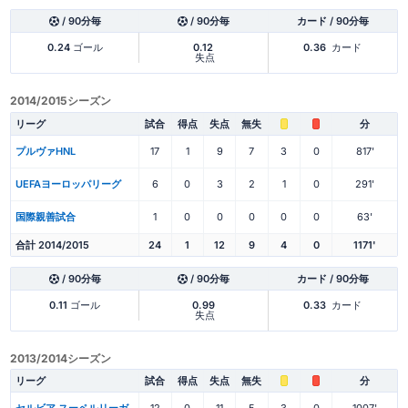
/ 90分毎
/ 90分毎
カード / 90分毎
0.24
ゴール
0.12
0.36
カード
失点
2014/2015シーズン
リーグ
試合
得点
失点
無失
分
プルヴァHNL
17
1
9
7
3
0
817'
UEFAヨーロッパリーグ
6
0
3
2
1
0
291'
国際親善試合
1
0
0
0
0
0
63'
合計 2014/2015
24
1
12
9
4
0
1171'
/ 90分毎
/ 90分毎
カード / 90分毎
0.11
ゴール
0.99
0.33
カード
失点
2013/2014シーズン
リーグ
試合
得点
失点
無失
分
セルビア スーペルリーガ
12
0
11
5
3
0
1007'