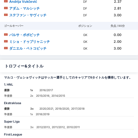
Andrija Vukčević
2.37
DF
アダム・マルシッチ
2.81
DF
ステファン・サヴィッチ
3.00
DF
ゴールキーパー
ポジション
失点 / 90分
バルサ・ポポビッチ
0.00
GK
ミショ・ドゥブリャニッチ
2.00
GK
ダニエル・ペトコビッチ
3.00
GK
トロフィー&タイトル
マルコ・ヴェショヴィッチはサッカー選手としてのキャリアで9タイトルを獲得しています。
1. HNL
優勝
1x
2016/2017
準優勝
2x
2015/2016, 2014/2015
Ekstraklasa
優勝
3x
2020/2021, 2019/2020, 2017/2018
準優勝
1x
2018/2019
Super Liga
準優勝
3x
2012/2013, 2011/2012, 2010/2011
First League