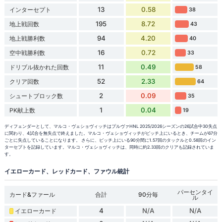
13
0.58
インターセプト
38
195
8.72
地上戦回数
43
94
4.20
地上戦勝利数
40
16
0.72
空中戦勝利数
33
11
0.49
ドリブル抜かれた回数
58
52
2.33
クリア回数
64
2
0.09
シュートブロック数
35
1
0.04
PK献上数
19
ディフェンダーとして、マルコ・ヴェショヴィッチはプルヴァHNL 2025/2026シーズンの26試合中30失点
に関わり、4試合を無失点で終えました。マルコ・ヴェショヴィッチがピッチ上にいるとき、チームが67分
ごとに失点していることになります。 さらに、ピッチ上にいる90分間に1.57回のタックルと0.58回のイン
ターセプトを記録しています。マルコ・ヴェショヴィッチは、同時に約2.33回のクリアも記録されていま
す。
イエローカード、レッドカード、ファウル統計
パーセンタイ
カード&ファール
合計
90分毎
ル
4
N/A
N/A
イエローカード