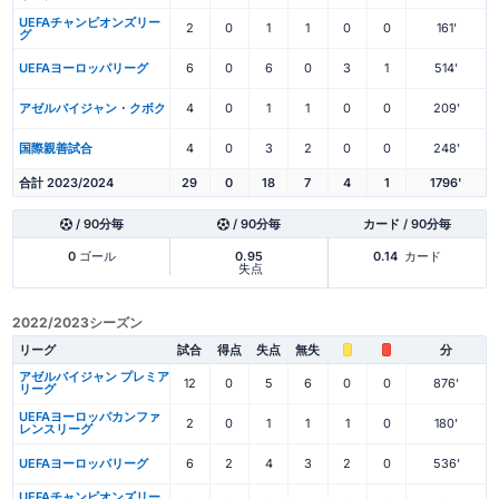
UEFAチャンピオンズリー
2
0
1
1
0
0
161'
グ
UEFAヨーロッパリーグ
6
0
6
0
3
1
514'
アゼルバイジャン・クボク
4
0
1
1
0
0
209'
国際親善試合
4
0
3
2
0
0
248'
合計 2023/2024
29
0
18
7
4
1
1796'
/ 90分毎
/ 90分毎
カード / 90分毎
0
ゴール
0.95
0.14
カード
失点
2022/2023シーズン
リーグ
試合
得点
失点
無失
分
アゼルバイジャン プレミア
12
0
5
6
0
0
876'
リーグ
UEFAヨーロッパカンファ
2
0
1
1
1
0
180'
レンスリーグ
UEFAヨーロッパリーグ
6
2
4
3
2
0
536'
UEFAチャンピオンズリー