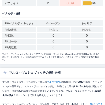
2
0.09
オフサイド
58
ペナルティ統計
PK(ペナルティキック）
今シーズン
キャリア
PK決定率
PKなし
PKなし
0
0
PK回数
0
0
PKゴール
0
0
PK失敗数
マルコ・ヴェショヴィッチはキャリアでまだPKを蹴っていません（FootyStatsで利用可能なすべてのシー
ズンデータに基づく）。公式の試合でペナルティキックを蹴ると、ペナルティキック統計が更新されま
す。
マルコ・ヴェショヴィッチの統計分析
マルコ・ヴェショヴィッチは今シーズンの
プルヴァHNL
に
26試合
、合計
2012分
出場したディフ
ェンダー選手です。 マルコ・ヴェショヴィッチは、90分ごとに平均
1.34ゴール
失点に関わって
います。現在
15%
の試合を無失点で終えています。つまり、マルコ・ヴェショヴィッチは
26試
合中4試合
クリーンシートで試合を終えたということです。
マルコ・ヴェショヴィッチは今シーズンのリーグ戦では合計
1ゴール
得点しました。
NKロコモテ