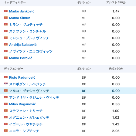
ミッドフィルダー
ポジション
アシスト / 90分
Marko Janković
1.47
MF
Marko Šimun
0.00
MF
ミラン・ヴコティッチ
0.00
MF
ステファン・ロンチャル
0.00
MF
ミロシュ・ブルノヴィッチ
0.00
MF
Andrija Bulatović
0.00
MF
ノヴィツァ・エラコヴィッツ
0.00
MF
Marko Perović
0.00
MF
ディフェンダー
ポジション
失点 / 90分
Risto Radunović
0.00
DF
スロボダン・ルベジッチ
0.00
DF
マルコ・ヴェショヴィッチ
0.00
DF
アンドリヤ・ラジュナトヴィッチ
0.00
DF
Milan Roganović
0.56
DF
ステファン・ミリッチ
1.00
DF
オグニェン・ガシェビッチ
1.02
DF
イゴール・ヴヤチッチ
1.42
DF
ニコラ・シプチッチ
2.05
DF