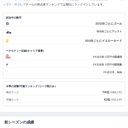
ィヴァ・ザグレブ
チームの得点者ランキングでは
12
位にランクインしています。
試合中の数字
2012分ごとにゴール
503分ごとにアシスト
503分ごとにイエローカード
ペナルティー記録(キャリア通算)
回中
PK成功数
0
0回成功
PEN
回中
PK失敗数
0
0回失敗
PK成功率：
N/A
今季の攻撃/守備ランキング (リーグ戦のみ）
114位
得点ランク
(248人中)
62位
守備ランク
(110人中)
前シーズンの成績