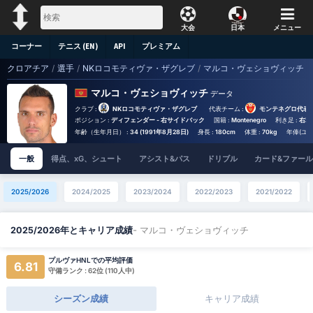
大会
日本
メニュー
コーナー
テニス (EN)
API
プレミアム
クロアチア
/
選手
/
NKロコモティヴァ・ザグレブ
/
マルコ・ヴェショヴィッチ
マルコ・ヴェショヴィッチ
データ
クラブ :
NKロコモティヴァ・ザグレブ
代表チーム :
モンテネグロ代表
ポジション :
ディフェンダー - 右サイドバック
国籍 :
Montenegro
利き足 :
右利
年齢（生年月日） :
34 (1991年8月28日)
身長 :
180cm
体重 :
70kg
年俸(ユー
一般
得点、xG、シュート
アシスト&パス
ドリブル
カード&ファール
2025/2026
2024/2025
2023/2024
2022/2023
2021/2022
- マルコ・ヴェショヴィッチ
2025/2026年とキャリア成績
プルヴァHNLでの平均評価
6.81
守備ランク : 62位 (110人中)
シーズン成績
キャリア成績