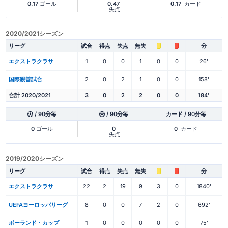
0.17
ゴール
0.47
0.17
カード
失点
2020/2021シーズン
リーグ
試合
得点
失点
無失
分
エクストラクラサ
1
0
0
1
0
0
26'
国際親善試合
2
0
2
1
0
0
158'
合計 2020/2021
3
0
2
2
0
0
184'
/ 90分毎
/ 90分毎
カード / 90分毎
0
ゴール
0
0
カード
失点
2019/2020シーズン
リーグ
試合
得点
失点
無失
分
エクストラクラサ
22
2
19
9
3
0
1840'
UEFAヨーロッパリーグ
8
0
0
7
2
0
692'
ポーランド・カップ
1
0
0
0
0
0
75'