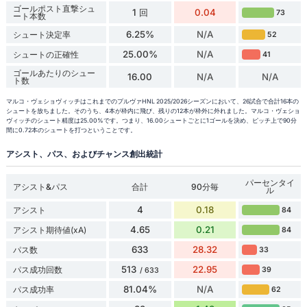
ゴールポスト直撃シュ
1 回
0.04
73
ート本数
6.25%
N/A
シュート決定率
52
25.00%
N/A
シュートの正確性
41
ゴールあたりのシュー
16.00
N/A
N/A
ト数
マルコ・ヴェショヴィッチはこれまでのプルヴァHNL 2025/2026シーズンにおいて、26試合で合計16本の
シュートを放ちました。そのうち、4本が枠内に飛び、残りの12本が枠外に外れました。マルコ・ヴェショ
ヴィッチのシュート精度は25.00%です。つまり、16.00シュートごとに1ゴールを決め、ピッチ上で90分
間に0.72本のシュートを打つということです。
アシスト、パス、およびチャンス創出統計
パーセンタイ
アシスト&パス
合計
90分毎
ル
4
0.18
アシスト
84
4.65
0.21
アシスト期待値(xA)
84
633
28.32
パス数
33
513
22.95
パス成功回数
39
/ 633
81.04%
N/A
パス成功率
62