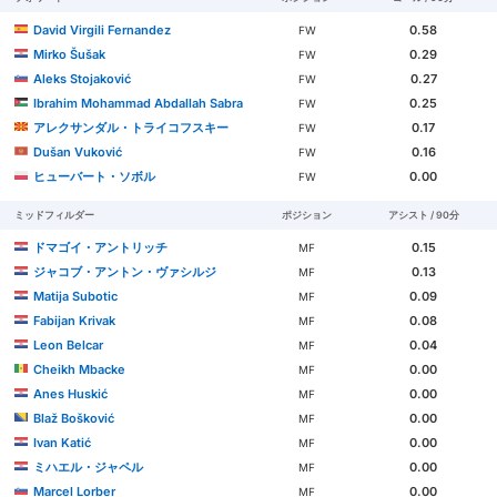
David Virgili Fernandez
0.58
FW
Mirko Šušak
0.29
FW
Aleks Stojaković
0.27
FW
Ibrahim Mohammad Abdallah Sabra
0.25
FW
アレクサンダル・トライコフスキー
0.17
FW
Dušan Vuković
0.16
FW
ヒューバート・ソボル
0.00
FW
ミッドフィルダー
ポジション
アシスト / 90分
ドマゴイ・アントリッチ
0.15
MF
ジャコブ・アントン・ヴァシルジ
0.13
MF
Matija Subotic
0.09
MF
Fabijan Krivak
0.08
MF
Leon Belcar
0.04
MF
Cheikh Mbacke
0.00
MF
Anes Huskić
0.00
MF
Blaž Bošković
0.00
MF
Ivan Katić
0.00
MF
ミハエル・ジャペル
0.00
MF
Marcel Lorber
0.00
MF