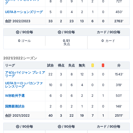
8
0
9
1
2
0
721'
グ
UEFAネーションズリーグ
5
0
4
2
1
0
450'
合計 2022/2023
33
2
23
13
6
0
2763'
/ 90分毎
/ 90分毎
カード / 90分毎
0
ゴール
0.51
0
カード
失点
2021/2022シーズン
リーグ
試合
得点
失点
無失
分
アゼルバイジャン プレミア
22
3
8
12
3
0
1543'
リーグ
UEFAヨーロッパカンファ
10
0
6
4
0
0
319'
レンスリーグ
W杯欧州予選
6
0
6
2
2
1
501'
国際親善試合
2
0
2
1
2
0
148'
合計 2021/2022
40
3
22
19
7
1
2511'
/ 90分毎
/ 90分毎
カード / 90分毎