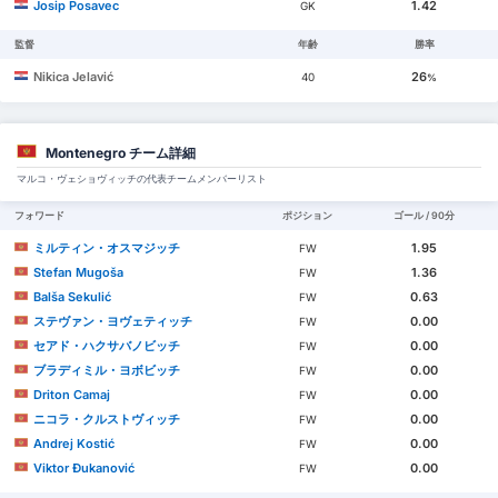
Josip Posavec
1.42
GK
監督
年齢
勝率
Nikica Jelavić
26
40
%
Montenegro チーム詳細
マルコ・ヴェショヴィッチの代表チームメンバーリスト
フォワード
ポジション
ゴール / 90分
ミルティン・オスマジッチ
1.95
FW
Stefan Mugoša
1.36
FW
Balša Sekulić
0.63
FW
ステヴァン・ヨヴェティッチ
0.00
FW
セアド・ハクサバノビッチ
0.00
FW
ブラディミル・ヨボビッチ
0.00
FW
Driton Camaj
0.00
FW
ニコラ・クルストヴィッチ
0.00
FW
Andrej Kostić
0.00
FW
Viktor Đukanović
0.00
FW