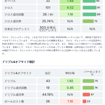
33
1.48
キーパス
85
101
4.52
クロス
91
26
1.16
クロス成功回数
89
/ 101
25.74%
N/A
クロス成功率
72
503 分単位
N/A
N/A
分単位でのアシスト
でのアシスト
マルコ・ヴェショヴィッチは、これまでのプルヴァHNL 2025/2026シーズンにおいて、26試合で合計4ゴ
ールをアシストしています。 ゲームにおけるパスの側面を見ると、マルコ・ヴェショヴィッチは試合中に
約28.32本のパスを出し、パス成功率は81.04となっています。また、1試合ごとに1.48のキーパスを記録し
ています。全体として、マルコ・ヴェショヴィッチのxA（アシスト期待値）は90分あたり0.21です。この
xA統計でマルコ・ヴェショヴィッチはプルヴァHNLの選手のうち上位84パーセント以上に位置していま
す。
ドリブル&オフサイド統計
パーセンタイ
ドリブル&オフサイド
合計
90分毎
ル
43
1.92
ドリブル
75
19
0.85
ドリブル成功回数
74
44.19%
N/A
ドリブル成功率
47
26
1.16
ボールロスト数
23