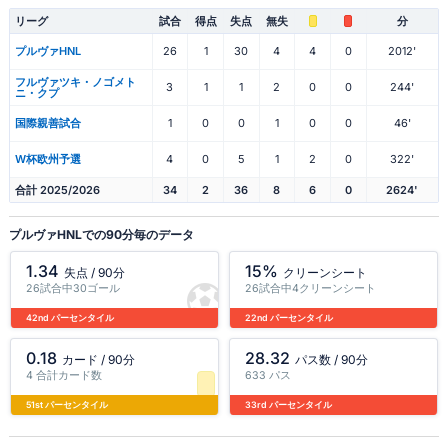
リーグ
試合
得点
失点
無失
分
プルヴァHNL
26
1
30
4
4
0
2012'
フルヴァツキ・ノゴメト
3
1
1
2
0
0
244'
ニ・クプ
国際親善試合
1
0
0
1
0
0
46'
W杯欧州予選
4
0
5
1
2
0
322'
合計 2025/2026
34
2
36
8
6
0
2624'
プルヴァHNLでの90分毎のデータ
1.34
15%
失点 / 90分
クリーンシート
26試合中30ゴール
26試合中4クリーンシート
42nd パーセンタイル
22nd パーセンタイル
0.18
28.32
カード / 90分
パス数 / 90分
4 合計カード数
633 パス
51st パーセンタイル
33rd パーセンタイル