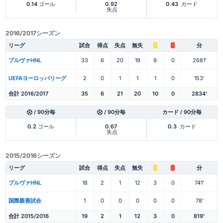
0.14
ゴール
0.92
0.43
カード
失点
2016/2017シーズン
リーグ
試合
得点
失点
無失
分
プルヴァHNL
33
6
20
19
9
0
2681'
UEFAヨーロッパリーグ
2
0
1
1
1
0
153'
合計 2016/2017
35
6
21
20
10
0
2834'
/ 90分毎
/ 90分毎
カード / 90分毎
0.2
ゴール
0.67
0.3
カード
失点
2015/2016シーズン
リーグ
試合
得点
失点
無失
分
プルヴァHNL
18
2
1
12
3
0
741'
国際親善試合
1
0
0
0
0
0
78'
合計 2015/2016
19
2
1
12
3
0
819'