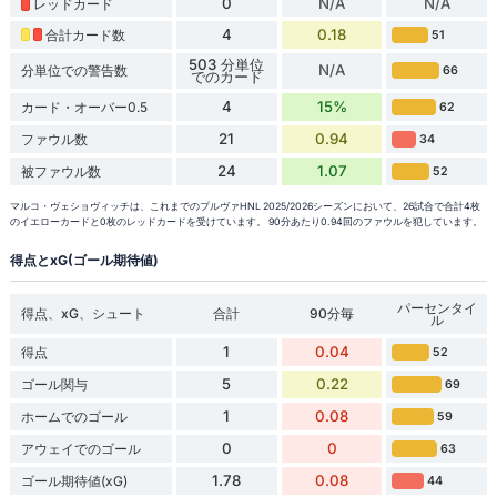
0
N/A
N/A
レッドカード
4
0.18
合計カード数
51
503 分単位
N/A
分単位での警告数
66
でのカード
4
15%
カード・オーバー0.5
62
21
0.94
ファウル数
34
24
1.07
被ファウル数
52
マルコ・ヴェショヴィッチは、これまでのプルヴァHNL 2025/2026シーズンにおいて、26試合で合計4枚
のイエローカードと0枚のレッドカードを受けています。 90分あたり0.94回のファウルを犯しています。
得点とxG(ゴール期待値)
パーセンタイ
得点、xG、シュート
合計
90分毎
ル
1
0.04
得点
52
5
0.22
ゴール関与
69
1
0.08
ホームでのゴール
59
0
0
アウェイでのゴール
63
1.78
0.08
ゴール期待値(xG)
44