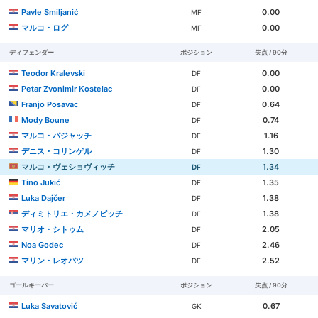
Pavle Smiljanić
0.00
MF
マルコ・ログ
0.00
MF
ディフェンダー
ポジション
失点 / 90分
Teodor Kralevski
0.00
DF
Petar Zvonimir Kostelac
0.00
DF
Franjo Posavac
0.64
DF
Mody Boune
0.74
DF
マルコ・パジャッチ
1.16
DF
デニス・コリンゲル
1.30
DF
マルコ・ヴェショヴィッチ
1.34
DF
Tino Jukić
1.35
DF
Luka Dajčer
1.38
DF
ディミトリエ・カメノビッチ
1.38
DF
マリオ・シトゥム
2.05
DF
Noa Godec
2.46
DF
マリン・レオバツ
2.52
DF
ゴールキーパー
ポジション
失点 / 90分
Luka Savatović
0.67
GK