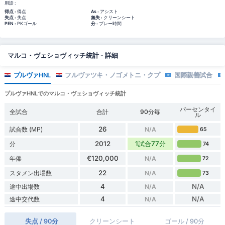
用語 :
得点
: 得点
As
: アシスト
失点
: 失点
無失
: クリーンシート
PEN
: PKゴール
分
: プレー時間
マルコ・ヴェショヴィッチ統計 - 詳細
プルヴァHNL
フルヴァツキ・ノゴメトニ・クプ
国際親善試合
プルヴァHNLでのマルコ・ヴェショヴィッチ統計
パーセンタイ
全試合
合計
90分毎
ル
26
試合数 (MP)
N/A
65
2012
1試合77分
分
74
€120,000
年俸
N/A
72
22
スタメン出場数
N/A
73
4
N/A
途中出場数
N/A
4
N/A
途中交代数
N/A
失点 / 90分
クリーンシート
ゴール / 90分