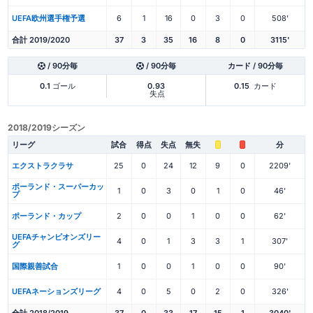
UEFA欧州選手権予選
6
1
16
0
3
0
508'
合計 2019/2020
37
3
35
16
8
0
3115'
/ 90分毎
/ 90分毎
カード / 90分毎
0.1
ゴール
0.93
0.15
カード
失点
2018/2019シーズン
リーグ
試合
得点
失点
無失
分
エクストラクラサ
25
0
24
12
9
0
2209'
ポーランド・スーパーカッ
1
0
3
0
1
0
46'
プ
ポーランド・カップ
2
0
0
1
0
0
62'
UEFAチャンピオンズリー
4
0
1
3
3
1
307'
グ
国際親善試合
1
0
0
1
0
0
90'
UEFAネーションズリーグ
4
0
5
0
2
0
326'
合計 2018/2019
37
0
33
17
15
1
3040'