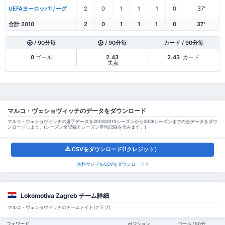
UEFAヨーロッパリーグ
2
0
1
1
1
0
37'
合計 2010
2
0
1
1
1
0
37'
/ 90分毎
/ 90分毎
カード / 90分毎
0
ゴール
2.43
2.43
カード
失点
マルコ・ヴェショヴィッチのデータをダウンロード
マルコ・ヴェショヴィッチの選手データを2009/2010シーズンから2026シーズンまでの全データをダウ
ンロードしよう。(シーズン全記録とシーズン平均記録を含みます。)
CSVをダウンロード(1クレジット）
無料サンプルCSVをダウンロード »
Lokomotiva Zagreb チーム詳細
マルコ・ヴェショヴィッチのチームメイト(クラブ)
フォワード
ポジション
ゴール / 90分