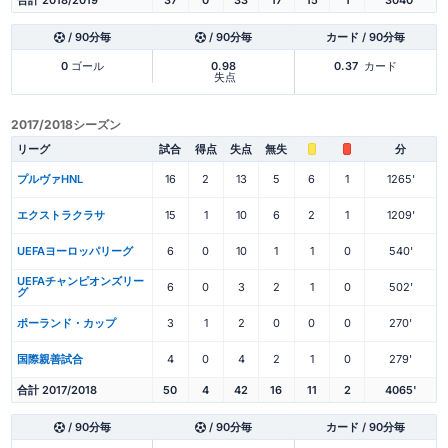
/ 90分毎
/ 90分毎
カード / 90分毎
0
ゴール
0.98
0.37
カード
失点
2017/2018シーズン
リーグ
試合
得点
失点
無失
分
プルヴァHNL
16
2
13
5
6
1
1265'
エクストラクラサ
15
1
10
6
2
1
1209'
UEFAヨーロッパリーグ
6
0
10
1
1
0
540'
UEFAチャンピオンズリー
6
0
3
2
1
0
502'
グ
ポーランド・カップ
3
1
2
0
0
0
270'
国際親善試合
4
0
4
2
1
0
279'
合計 2017/2018
50
4
42
16
11
2
4065'
/ 90分毎
/ 90分毎
カード / 90分毎