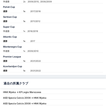
準優勝
2x
2009/2010, 2008/2009
Polish Cup
優勝
1x
2017/2018
Serbian Cup
優勝
1x
2011/2012
Super Cup
準優勝
1x
2018/2019
Atlantic Cup
優勝
1x
2017
Montenegro Cup
準優勝
1x
2009/2010
Premier League
優勝
1x
2021/2022
Azerbaidjan Cup
優勝
1x
2021/2022
過去の所属クラブ
HNK Rijeka -> KP Legia Warszawa
ASD Spezia Calcio 2008 -> HNK Rijeka
ASD Spezia Calcio 2008 -> HNK Rijeka