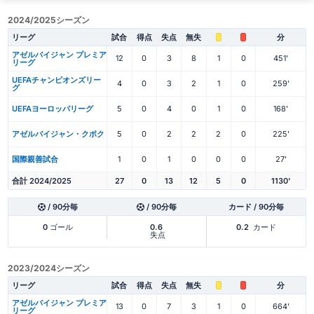
2024/2025シーズン
リーグ
試合
得点
失点
無失
分
アゼルバイジャン プレミア
12
0
3
8
1
0
451'
リーグ
UEFAチャンピオンズリー
4
0
3
2
1
0
259'
グ
UEFAヨーロッパリーグ
5
0
4
0
1
0
168'
アゼルバイジャン・クボク
5
0
2
2
2
0
225'
国際親善試合
1
0
1
0
0
0
27'
合計 2024/2025
27
0
13
12
5
0
1130'
/ 90分毎
/ 90分毎
カード / 90分毎
0
ゴール
0.6
0.2
カード
失点
2023/2024シーズン
リーグ
試合
得点
失点
無失
分
アゼルバイジャン プレミア
13
0
7
3
1
0
664'
リーグ